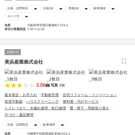
出張・訪問対応
日祝OK
早朝OK
駐車場有
カード可
住所
大阪府堺市西区鳳南町2-103-2
本日の営業状況
7:00〜12:00
店舗公式
美浜産業株式会社
3.06
写真
6枚
庭木剪定・お手入れ
不動産売買
住宅リフォーム・リノベーション
賃貸不動産
ハウスクリーニング
便利屋・代行サービス
トイレつまり・水漏れ修理・蛇口修理
畳・障子・壁紙張り替え
片づけ・遺品整理
出張・訪問対応
駐車場有
住所
沖縄県中頭郡西原町幸地1053-1