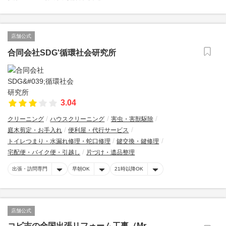
店舗公式
合同会社SDG'循環社会研究所
3.04
クリーニング
ハウスクリーニング
害虫・害獣駆除
庭木剪定・お手入れ
便利屋・代行サービス
トイレつまり・水漏れ修理・蛇口修理
鍵交換・鍵修理
宅配便・バイク便・引越し
片づけ・遺品整理
出張・訪問専門
早朝OK
21時以降OK
店舗公式
コビ吉の全国出張リフォーム工事（Mr.