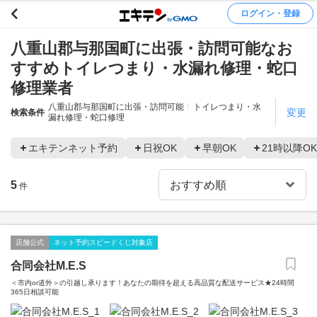
ログイン・登録
八重山郡与那国町に出張・訪問可能なお
すすめトイレつまり・水漏れ修理・蛇口
修理業者
八重山郡与那国町に出張・訪問可能
トイレつまり・水
変更
検索条件
漏れ修理・蛇口修理
エキテンネット予約
日祝OK
早朝OK
21時以降OK
5
件
店舗公式
ネット予約スピードくじ対象店
合同会社M.E.S
＜市内or道外＞の引越し承ります！あなたの期待を超える高品質な配送サービス★24時間
365日相談可能