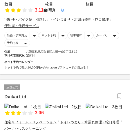
3.11
写真
11枚
宅配便・バイク便・引越し
トイレつまり・水漏れ修理・蛇口修理
便利屋・代行サービス
出張・訪問対応
ネット予約
駐車場有
カード可
予約あり
住所
北海道札幌市白石区北郷一条9丁目2-12
本日の営業状況
定休日
ネット予約カレンダー
ネット予約で最大10,000円分のAmazonギフトカードが当たる！
店舗公式
Daikai Ltd.
3.06
住宅リフォーム・リノベーション
トイレつまり・水漏れ修理・蛇口修理
バー
ハウスクリーニング