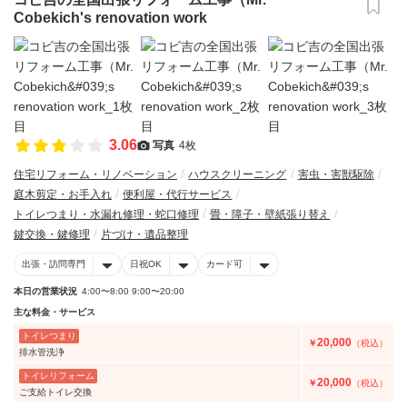
Cobekich's renovation work
3.06
写真
4枚
住宅リフォーム・リノベーション
ハウスクリーニング
害虫・害獣駆除
庭木剪定・お手入れ
便利屋・代行サービス
トイレつまり・水漏れ修理・蛇口修理
畳・障子・壁紙張り替え
鍵交換・鍵修理
片づけ・遺品整理
出張・訪問専門
日祝OK
カード可
本日の営業状況
4:00〜8:00 9:00〜20:00
主な料金・サービス
トイレつまり
20,000
￥
（税込）
排水管洗浄
トイレリフォーム
20,000
￥
（税込）
ご支給トイレ交換