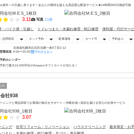
or道外＞の引越し承ります！あなたの期待を超える高品質な配送サービス★24時間365日相談可能
3.11
写真
11枚
便・バイク便・引越し
トイレつまり・水漏れ修理・蛇口修理
便利屋・代行サー
・訪問対応
ネット予約
駐車場有
カード可
予約あり
北海道札幌市白石区北郷一条9丁目2-12
営業状況
9:00〜20:00
予約空きあり
予約カレンダー
予約で最大10,000円分のAmazonギフトカードが当たる！
公式
会社938
ーニングと廃品回収でお客様の毎日をサポート～沖縄全域へ笑顔を届ける安心の出張サービス
3.07
ーニング
住宅リフォーム・リノベーション
ハウスクリーニング
庭木剪定・お
レつまり・水漏れ修理・蛇口修理
片づけ・遺品整理