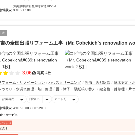
沖縄県中頭郡西原町幸地1053-1
営業状況
9:00〜17:00
公式
吉の全国出張リフォーム工事（Mr. Cobekich's renovation wo
3.06
写真
4枚
リフォーム・リノベーション
ハウスクリーニング
害虫・害獣駆除
庭木剪定・
レつまり・水漏れ修理・蛇口修理
畳・障子・壁紙張り替え
鍵交換・鍵修理
片
・訪問専門
日祝OK
カード可
営業状況
4:00〜8:00 9:00〜20:00
金・サービス
レつまり
管洗浄