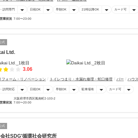
・訪問専門
日祝OK
早朝OK
21時以降OK
カード可
営業状況
7:00〜23:00
公式
ai Ltd.
3.06
リフォーム・リノベーション
トイレつまり・水漏れ修理・蛇口修理
バー
ハウ
・訪問対応
日祝OK
早朝OK
駐車場有
カード可
大阪府堺市西区鳳南町2-103-2
営業状況
7:00〜20:00
公式
会社SDG'循環社会研究所