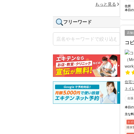
もっと見る
住所
本日の
フリーワード
店舗
コビ
住宅
トイ
出張
本日の
主な料
トイ
排水