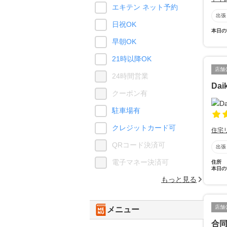
エキテン ネット予約
出張
日祝OK
本日の
早朝OK
21時以降OK
店舗
24時間営業
Daik
クーポン有
駐車場有
クレジットカード可
住宅
QRコード決済可
出張
電子マネー決済可
住所
本日の
もっと見る
店舗
メニュー
合同