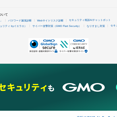
ついて
セキュリティ相談AIチャットボット
4」
パスワード漏洩診断
Webサイトリスク診断
セキ
ュリティ byイエラエ）
サイバー攻撃対策（GMO Flatt Security）
なりすまし対策