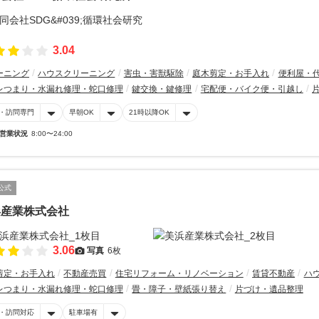
3.04
ーニング
ハウスクリーニング
害虫・害獣駆除
庭木剪定・お手入れ
便利屋・
レつまり・水漏れ修理・蛇口修理
鍵交換・鍵修理
宅配便・バイク便・引越し
・訪問専門
早朝OK
21時以降OK
営業状況
8:00〜24:00
公式
浜産業株式会社
3.06
写真
6枚
剪定・お手入れ
不動産売買
住宅リフォーム・リノベーション
賃貸不動産
ハ
レつまり・水漏れ修理・蛇口修理
畳・障子・壁紙張り替え
片づけ・遺品整理
・訪問対応
駐車場有