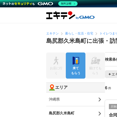
無料診断
エキテン
暮らし・生活・住宅
トイレつま
島尻郡久米島町に出張・訪
検索条
お店に行
来て
届けても
く
もらう
らう
エ
エリア
6
件
沖縄県
店舗
島尻郡久米島町
合同