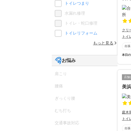
トイレつまり
水漏れ修理
トイレ・蛇口修理
クリ
トイレリフォーム
トイ
もっと見る
出張
本日の
お悩み
肩こり
店舗
腰痛
美
ぎっくり腰
むち打ち
庭木
トイ
交通事故対応
出張