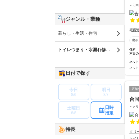
＜市内
ジャンル・業種
宅配
暮らし・生活・住宅
出張
トイレつまり・水漏れ修理・蛇口修理
住所
本日の
ネット
ネット
日付で探す
店舗
今日
明日
8/6
8/7
合同
～クリ
日時
土曜日
指定
8/8
特長
クリ
トイ