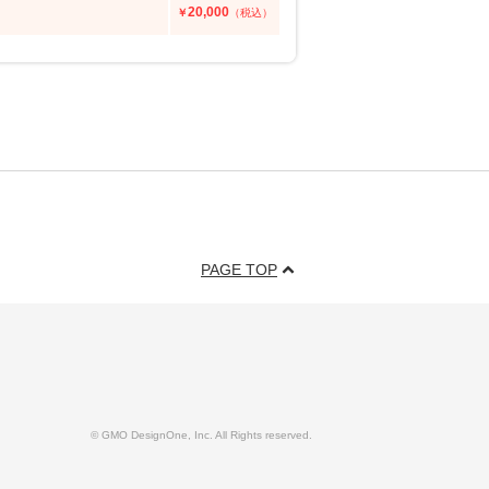
20,000
￥
（税込）
PAGE TOP
© GMO DesignOne, Inc. All Rights reserved.