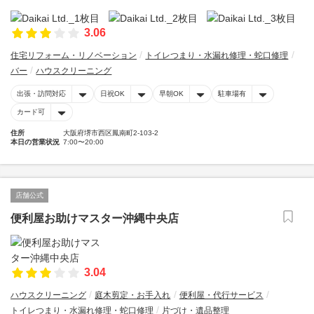
3.06
住宅リフォーム・リノベーション
トイレつまり・水漏れ修理・蛇口修理
バー
ハウスクリーニング
出張・訪問対応
日祝OK
早朝OK
駐車場有
カード可
住所
大阪府堺市西区鳳南町2-103-2
本日の営業状況
7:00〜20:00
店舗公式
便利屋お助けマスター沖縄中央店
3.04
ハウスクリーニング
庭木剪定・お手入れ
便利屋・代行サービス
トイレつまり・水漏れ修理・蛇口修理
片づけ・遺品整理