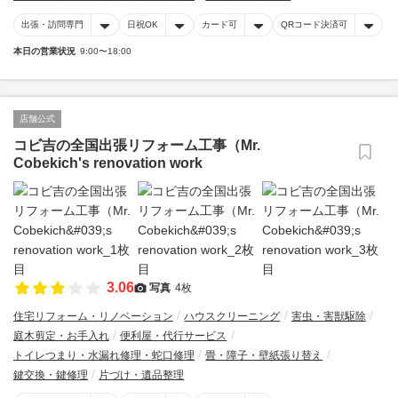
出張・訪問専門
日祝OK
カード可
QRコード決済可
本日の営業状況
9:00〜18:00
店舗公式
コビ吉の全国出張リフォーム工事（Mr.
Cobekich's renovation work
3.06
写真
4枚
住宅リフォーム・リノベーション
ハウスクリーニング
害虫・害獣駆除
庭木剪定・お手入れ
便利屋・代行サービス
トイレつまり・水漏れ修理・蛇口修理
畳・障子・壁紙張り替え
鍵交換・鍵修理
片づけ・遺品整理