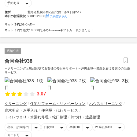
予約あり
住所
北海道札幌市白石区北郷一条9丁目2-12
本日の営業状況
9:00〜20:00
予約空きあり
ネット予約カレンダー
ネット予約で最大10,000円分のAmazonギフトカードが当たる！
店舗公式
合同会社938
～クリーニングと廃品回収でお客様の毎日をサポート～沖縄全域へ笑顔を届ける安心の出張
サービス
3.07
クリーニング
住宅リフォーム・リノベーション
ハウスクリーニング
庭木剪定・お手入れ
便利屋・代行サービス
トイレつまり・水漏れ修理・蛇口修理
片づけ・遺品整理
出張・訪問専門
日祝OK
早朝OK
21時以降OK
カード可