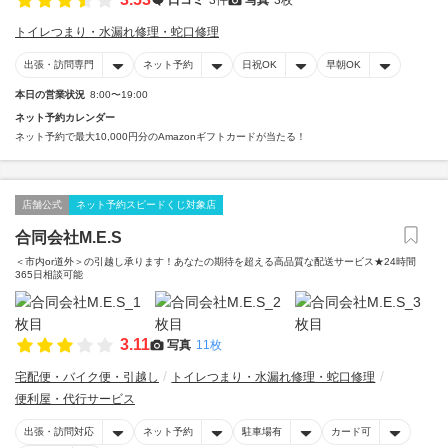
トイレつまり・水漏れ修理・蛇口修理
出張・訪問専門
ネット予約
日祝OK
早朝OK
本日の営業状況
8:00〜19:00
ネット予約カレンダー
ネット予約で最大10,000円分のAmazonギフトカードが当たる！
店舗公式
ネット予約スピードくじ対象店
合同会社M.E.S
＜市内or道外＞の引越し承ります！あなたの期待を超える高品質な配送サービス★24時間
365日相談可能
3.11
写真
11枚
宅配便・バイク便・引越し
トイレつまり・水漏れ修理・蛇口修理
便利屋・代行サービス
出張・訪問対応
ネット予約
駐車場有
カード可