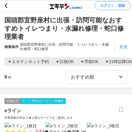
ログイン・登録
国頭郡宜野座村に出張・訪問可能なおす
すめトイレつまり・水漏れ修理・蛇口修
理業者
国頭郡宜野座村に出張・訪問可能
トイレつまり・水漏
変更
検索条件
れ修理・蛇口修理
エキテンネット予約
日祝OK
早朝OK
21時以降OK
9
件
店舗公式
ネット予約スピードくじ対象店
eライン
作業実績15年以上★上質なサービスをご提供します
3.53
口コミ
3件
写真
3枚