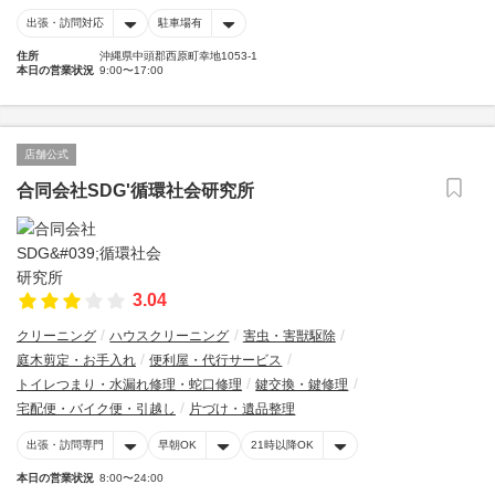
出張・訪問対応
駐車場有
住所
沖縄県中頭郡西原町幸地1053-1
本日の営業状況
9:00〜17:00
店舗公式
合同会社SDG'循環社会研究所
3.04
クリーニング
ハウスクリーニング
害虫・害獣駆除
庭木剪定・お手入れ
便利屋・代行サービス
トイレつまり・水漏れ修理・蛇口修理
鍵交換・鍵修理
宅配便・バイク便・引越し
片づけ・遺品整理
出張・訪問専門
早朝OK
21時以降OK
本日の営業状況
8:00〜24:00