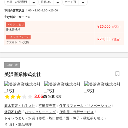
出張・訪問専門
日祝OK
カード可
本日の営業状況
4:00〜8:00 9:00〜20:00
主な料金・サービス
トイレつまり
20,000
￥
（税込）
排水管洗浄
トイレリフォーム
20,000
￥
（税込）
ご支給トイレ交換
店舗公式
美浜産業株式会社
3.06
写真
6枚
庭木剪定・お手入れ
不動産売買
住宅リフォーム・リノベーション
賃貸不動産
ハウスクリーニング
便利屋・代行サービス
トイレつまり・水漏れ修理・蛇口修理
畳・障子・壁紙張り替え
片づけ・遺品整理