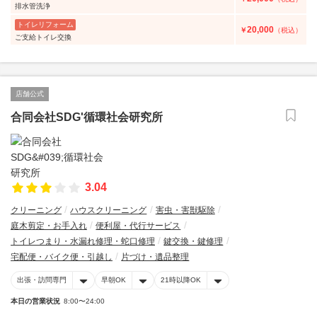
排水管洗浄
トイレリフォーム
20,000
￥
（税込）
ご支給トイレ交換
店舗公式
合同会社SDG'循環社会研究所
3.04
クリーニング
ハウスクリーニング
害虫・害獣駆除
庭木剪定・お手入れ
便利屋・代行サービス
トイレつまり・水漏れ修理・蛇口修理
鍵交換・鍵修理
宅配便・バイク便・引越し
片づけ・遺品整理
出張・訪問専門
早朝OK
21時以降OK
本日の営業状況
8:00〜24:00