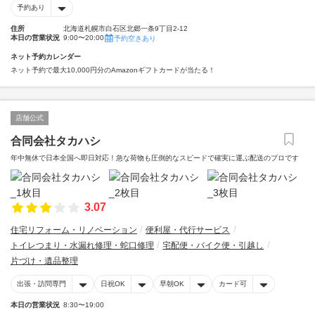
予約あり
住所
北海道札幌市白石区北郷一条9丁目2-12
本日の営業状況
9:00〜20:00
予約空きあり
ネット予約カレンダー
ネット予約で最大10,000円分のAmazonギフトカードが当たる！
店舗公式
合同会社タカハシ
年中無休で日本全国へ即日対応！急な荷物も圧倒的なスピードで確実に運ぶ配送のプロです
3.07
住宅リフォーム・リノベーション
便利屋・代行サービス
トイレつまり・水漏れ修理・蛇口修理
宅配便・バイク便・引越し
片づけ・遺品整理
出張・訪問専門
日祝OK
早朝OK
カード可
本日の営業状況
8:30〜19:00