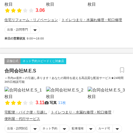
3.06
住宅リフォーム・リノベーション
トイレつまり・水漏れ修理・蛇口修理
出張・訪問専門
本日の営業状況
9:00〜18:00
店舗公式
ネット予約スピードくじ対象店
合同会社M.E.S
＜市内or道外＞の引越し承ります！あなたの期待を超える高品質な配送サービス★24時間
365日相談可能
3.11
写真
11枚
宅配便・バイク便・引越し
トイレつまり・水漏れ修理・蛇口修理
便利屋・代行サービス
出張・訪問対応
ネット予約
駐車場有
カード可