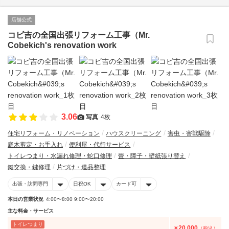
店舗公式
コビ吉の全国出張リフォーム工事（Mr.
Cobekich's renovation work
3.06
写真
4枚
住宅リフォーム・リノベーション
ハウスクリーニング
害虫・害獣駆除
庭木剪定・お手入れ
便利屋・代行サービス
トイレつまり・水漏れ修理・蛇口修理
畳・障子・壁紙張り替え
鍵交換・鍵修理
片づけ・遺品整理
出張・訪問専門
日祝OK
カード可
本日の営業状況
4:00〜8:00 9:00〜20:00
主な料金・サービス
トイレつまり
20,000
￥
（税込）