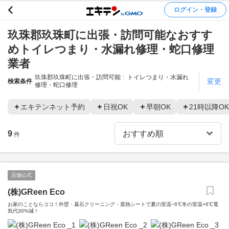
ログイン・登録
玖珠郡玖珠町に出張・訪問可能なおすす
めトイレつまり・水漏れ修理・蛇口修理
業者
玖珠郡玖珠町に出張・訪問可能
トイレつまり・水漏れ
変更
検索条件
修理・蛇口修理
エキテンネット予約
日祝OK
早朝OK
21時以降OK
9
件
店舗公式
(株)GReen Eco
お家のことならココ！外壁・墓石クリーニング・遮熱シートで夏の室温−6℃冬の室温+6℃電
気代30%減！