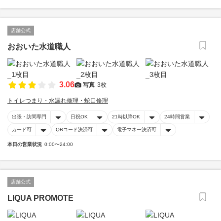
店舗公式
おおいた水道職人
3.06
写真
3枚
トイレつまり・水漏れ修理・蛇口修理
出張・訪問専門
日祝OK
21時以降OK
24時間営業
カード可
QRコード決済可
電子マネー決済可
本日の営業状況
0:00〜24:00
店舗公式
LIQUA PROMOTE