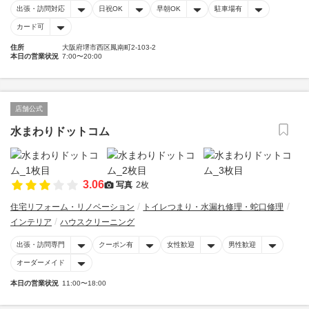
出張・訪問対応
日祝OK
早朝OK
駐車場有
カード可
住所
大阪府堺市西区鳳南町2-103-2
本日の営業状況
7:00〜20:00
店舗公式
水まわりドットコム
3.06
写真
2枚
住宅リフォーム・リノベーション
トイレつまり・水漏れ修理・蛇口修理
インテリア
ハウスクリーニング
出張・訪問専門
クーポン有
女性歓迎
男性歓迎
オーダーメイド
本日の営業状況
11:00〜18:00