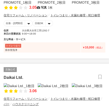
3.05
写真
1枚
住宅リフォーム・リノベーション
トイレつまり・水漏れ修理・蛇口修理
出張・訪問対応
日祝OK
住所
大分県大分市三芳1292-7
本日の営業状況
9:00〜18:00
主な料金・サービス
トイレつまり
10,000
￥
（税込）
排水管洗浄
店舗公式
Daikai Ltd.
3.06
住宅リフォーム・リノベーション
トイレつまり・水漏れ修理・蛇口修理
バー
ハウスクリーニング