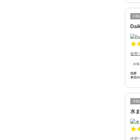
店舗
Daik
住宅
出張
住所
本日の
店舗
水
住宅