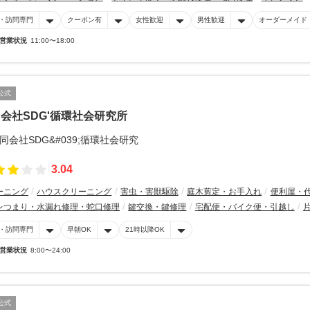
・訪問専門
クーポン有
女性歓迎
男性歓迎
オーダーメイド
営業状況
11:00〜18:00
公式
会社SDG'循環社会研究所
3.04
ーニング
ハウスクリーニング
害虫・害獣駆除
庭木剪定・お手入れ
便利屋・
レつまり・水漏れ修理・蛇口修理
鍵交換・鍵修理
宅配便・バイク便・引越し
・訪問専門
早朝OK
21時以降OK
営業状況
8:00〜24:00
公式