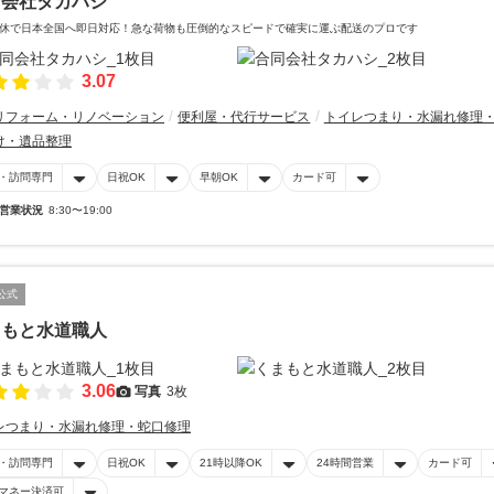
同会社タカハシ
休で日本全国へ即日対応！急な荷物も圧倒的なスピードで確実に運ぶ配送のプロです
3.07
リフォーム・リノベーション
便利屋・代行サービス
トイレつまり・水漏れ修理
け・遺品整理
・訪問専門
日祝OK
早朝OK
カード可
営業状況
8:30〜19:00
公式
まもと水道職人
3.06
写真
3枚
レつまり・水漏れ修理・蛇口修理
・訪問専門
日祝OK
21時以降OK
24時間営業
カード可
マネー決済可