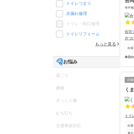
合
トイレつまり
年中無
水漏れ修理
トイレ・蛇口修理
住宅
トイレリフォーム
片づ
もっと見る
出張
本日の
お悩み
肩こり
店舗
腰痛
く
ぎっくり腰
むち打ち
トイ
交通事故対応
出張
電子