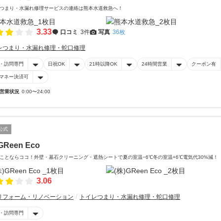
つまり・水漏れ修理サービスの連絡は熊本水道救急へ！
3.33
口コミ
3件
写真
36枚
レつまり・水漏れ修理・蛇口修理
・訪問専門
日祝OK
21時以降OK
24時間営業
クーポン有
マネー決済可
営業状況
0:00〜24:00
公式
GReen Eco
ことならココ！外壁・墓石クリーニング・遮熱シートで夏の室温−6℃冬の室温+6℃電気代30%減！
3.06
リフォーム・リノベーション
トイレつまり・水漏れ修理・蛇口修理
・訪問専門