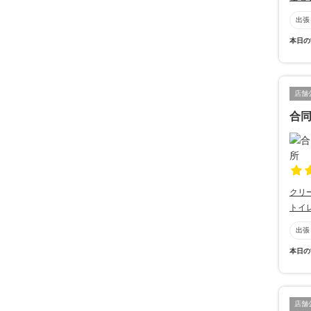
出張
本日の
店舗
合同
クリ
トイ
出張
本日の
店舗