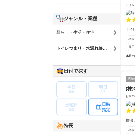
トイレ
ジャンル・業種
トイ
暮らし・生活・住宅
出張
電子
トイレつまり・水漏れ修理・蛇口修理
本日の
日付で探す
店舗
今日
明日
(株)
8/6
8/7
お家の
日時
土曜日
指定
8/8
住宅
特長
出張