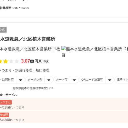
営業状況
0:00〜24:00
公式
本水道救急／北区植木営業所
3.07
写真
3枚
レつまり・水漏れ修理・蛇口修理
・訪問対応
クーポン有
カード可
QRコード決済可
電子マ
熊本県熊本市北区植木町豊田53
金・サービス
レつまり
レの水漏れ・つまり
れ修理
呂の水漏れ・つまり