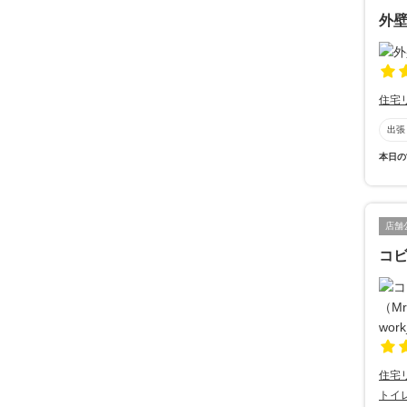
外
住宅
出張
本日の
店舗
コビ
住宅
トイ