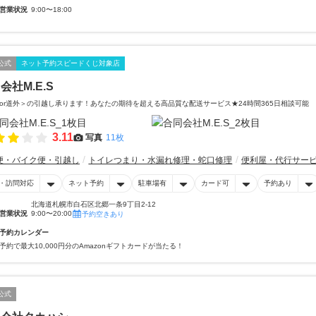
営業状況
9:00〜18:00
公式
ネット予約スピードくじ対象店
会社M.E.S
or道外＞の引越し承ります！あなたの期待を超える高品質な配送サービス★24時間365日相談可能
3.11
写真
11枚
便・バイク便・引越し
トイレつまり・水漏れ修理・蛇口修理
便利屋・代行サー
・訪問対応
ネット予約
駐車場有
カード可
予約あり
北海道札幌市白石区北郷一条9丁目2-12
営業状況
9:00〜20:00
予約空きあり
予約カレンダー
予約で最大10,000円分のAmazonギフトカードが当たる！
公式