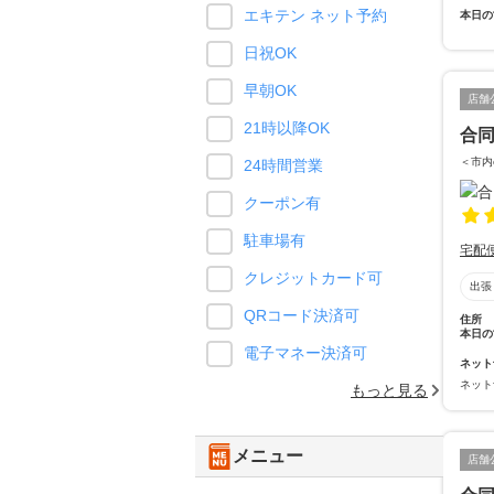
エキテン ネット予約
本日の
日祝OK
早朝OK
店舗
21時以降OK
合同
＜市内
24時間営業
クーポン有
駐車場有
宅配
クレジットカード可
出張
QRコード決済可
住所
本日の
電子マネー決済可
ネット
ネット
もっと見る
メニュー
店舗