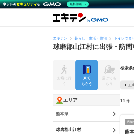
無料診断
エキテン
暮らし・生活・住宅
トイレつま
球磨郡山江村に出張・訪問
検索条
お店に行
来て
届けても
く
もらう
らう
エ
エリア
11
件
熊本県
店舗
球磨郡山江村
熊