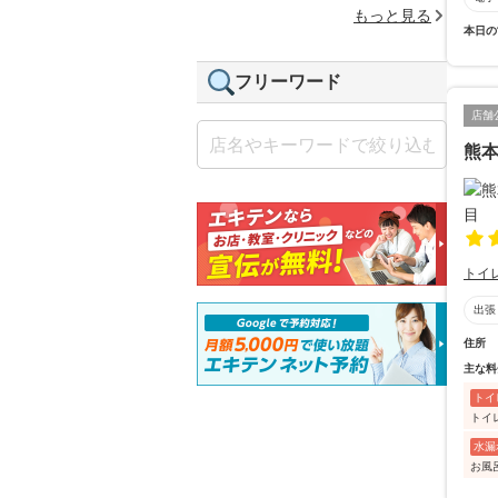
もっと見る
本日の
フリーワード
店舗
熊
トイ
出張
住所
主な料
トイ
トイ
水漏
お風