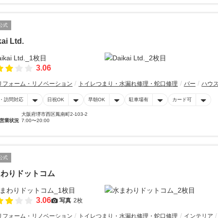
公式
ai Ltd.
3.06
リフォーム・リノベーション
トイレつまり・水漏れ修理・蛇口修理
バー
ハウ
・訪問対応
日祝OK
早朝OK
駐車場有
カード可
大阪府堺市西区鳳南町2-103-2
営業状況
7:00〜20:00
公式
まわりドットコム
3.06
写真
2枚
リフォーム・リノベーション
トイレつまり・水漏れ修理・蛇口修理
インテリア