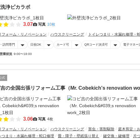
壁洗浄ピカラボ
3.07
写真
10枚
リフォーム・リノベーション
ハウスクリーニング
トイレつまり・水漏れ修理・
・訪問専門
日祝OK
カード可
QRコード決済可
電子マネー
営業状況
9:00〜18:00
公式
吉の全国出張リフォーム工事（Mr. Cobekich's renovation wo
3.06
写真
4枚
リフォーム・リノベーション
ハウスクリーニング
害虫・害獣駆除
庭木剪定・
レつまり・水漏れ修理・蛇口修理
畳・障子・壁紙張り替え
鍵交換・鍵修理
片