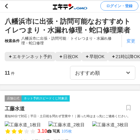
ログイン・登録
八幡浜市に出張・訪問可能なおすすめト
イレつまり・水漏れ修理・蛇口修理業者
八幡浜市に出張・訪問可能
トイレつまり・水漏れ修
変更
検索条件
理・蛇口修理
エキテンネット予約
日祝OK
早朝OK
21時以降OK
11
件
店舗公式
ネット予約スピードくじ対象店
工藤水道
最短60分で対応｜平日・土日祝を問わず営業中！｜困った時はまっ先にご連絡ください。
3.10
写真
105枚