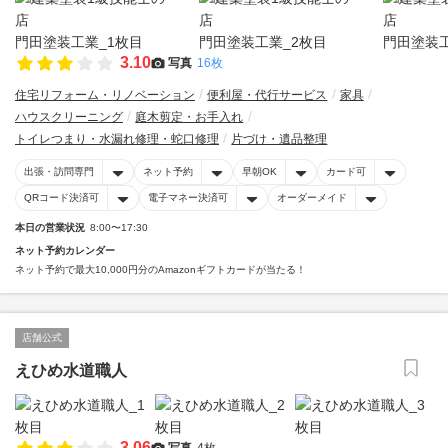
3.10
写真
16枚
住宅リフォーム・リノベーション
便利屋・代行サービス
家具
ハウスクリーニング
庭木剪定・お手入れ
トイレつまり・水漏れ修理・蛇口修理
片づけ・遺品整理
出張・訪問専門
ネット予約
早朝OK
カード可
QRコード決済可
電子マネー決済可
オーダーメイド
本日の営業状況
8:00〜17:30
ネット予約カレンダー
ネット予約で最大10,000円分のAmazonギフトカードが当たる！
店舗公式
えひめ水道職人
3.06
写真
4枚