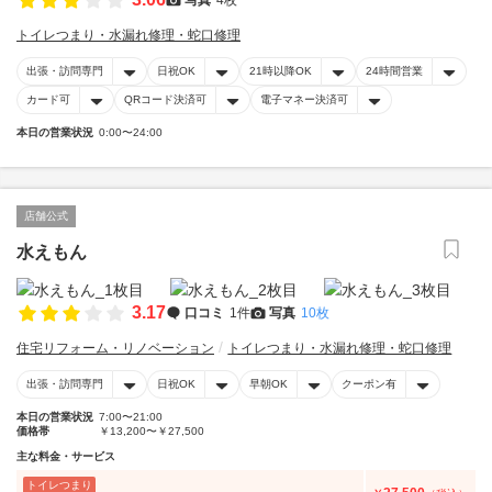
トイレつまり・水漏れ修理・蛇口修理
出張・訪問専門
日祝OK
21時以降OK
24時間営業
カード可
QRコード決済可
電子マネー決済可
本日の営業状況
0:00〜24:00
店舗公式
水えもん
3.17
口コミ
1件
写真
10枚
住宅リフォーム・リノベーション
トイレつまり・水漏れ修理・蛇口修理
出張・訪問専門
日祝OK
早朝OK
クーポン有
本日の営業状況
7:00〜21:00
価格帯
￥13,200〜￥27,500
主な料金・サービス
トイレつまり