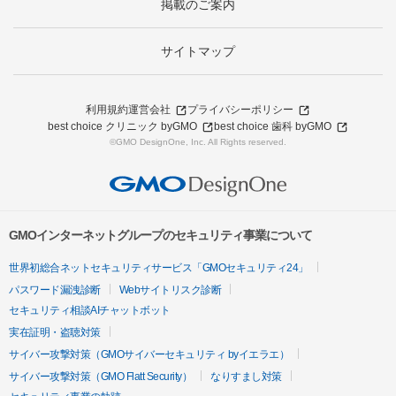
掲載のご案内
サイトマップ
利用規約
運営会社
プライバシーポリシー
best choice クリニック byGMO
best choice 歯科 byGMO
©GMO DesignOne, Inc. All Rights reserved.
GMOインターネットグループのセキュリティ事業について
世界初総合ネットセキュリティサービス「GMOセキュリティ24」
パスワード漏洩診断
Webサイトリスク診断
セキュリティ相談AIチャットボット
実在証明・盗聴対策
サイバー攻撃対策（GMOサイバーセキュリティ byイエラエ）
サイバー攻撃対策（GMO Flatt Security）
なりすまし対策