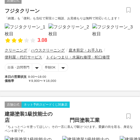
店舗公式
フジタクリーン
「綺麗」も「便利」も当社で実現☆ご相談、お見積もりは無料で対応いたします！
3.08
クリーニング
ハウスクリーニング
庭木剪定・お手入れ
便利屋・代行サービス
トイレつまり・水漏れ修理・蛇口修理
出張・訪問専門
早朝OK
本日の営業状況
8:00〜18:00
価格帯
￥9,900〜￥18,000
店舗公式
ネット予約スピードくじ対象店
建築塗装1級技能士の
店 門田塗装工業
「ちょっとペンキ塗ってほしい」その一言に喜んで駆けつけます。愛媛の街を彩る、身近な
ペンキ屋です。