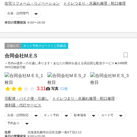
住宅リフォーム・リノベーション
トイレつまり・水漏れ修理・蛇口修理
出張・訪問専門
本日の営業状況
9:00〜18:00
店舗公式
ネット予約スピードくじ対象店
合同会社M.E.S
＜市内or道外＞の引越し承ります！あなたの期待を超える高品質な配送サービス★24時間
365日相談可能
3.11
写真
11枚
宅配便・バイク便・引越し
トイレつまり・水漏れ修理・蛇口修理
便利屋・代行サービス
出張・訪問対応
ネット予約
駐車場有
カード可
予約あり
住所
北海道札幌市白石区北郷一条9丁目2-12
本日の営業状況
9:00〜20:00