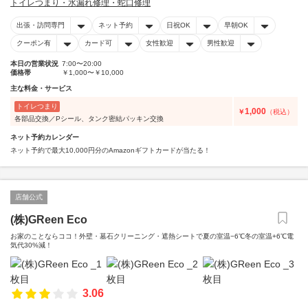
トイレつまり・水漏れ修理・蛇口修理
出張・訪問専門
ネット予約
日祝OK
早朝OK
クーポン有
カード可
女性歓迎
男性歓迎
本日の営業状況
7:00〜20:00
価格帯
￥1,000〜￥10,000
主な料金・サービス
トイレつまり
1,000
￥
（税込）
各部品交換／Pシール、タンク密結パッキン交換
ネット予約カレンダー
ネット予約で最大10,000円分のAmazonギフトカードが当たる！
店舗公式
(株)GReen Eco
お家のことならココ！外壁・墓石クリーニング・遮熱シートで夏の室温−6℃冬の室温+6℃電
気代30%減！
3.06