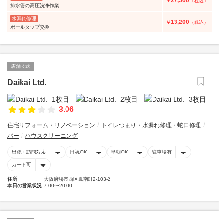
27,500
￥
（税込）
排水管の高圧洗浄作業
水漏れ修理
13,200
￥
（税込）
ボールタップ交換
店舗公式
Daikai Ltd.
3.06
住宅リフォーム・リノベーション
トイレつまり・水漏れ修理・蛇口修理
バー
ハウスクリーニング
出張・訪問対応
日祝OK
早朝OK
駐車場有
カード可
住所
大阪府堺市西区鳳南町2-103-2
本日の営業状況
7:00〜20:00