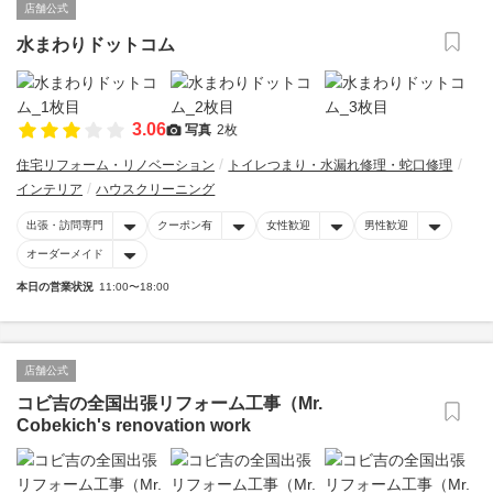
店舗公式
水まわりドットコム
3.06
写真
2枚
住宅リフォーム・リノベーション
トイレつまり・水漏れ修理・蛇口修理
インテリア
ハウスクリーニング
出張・訪問専門
クーポン有
女性歓迎
男性歓迎
オーダーメイド
本日の営業状況
11:00〜18:00
店舗公式
コビ吉の全国出張リフォーム工事（Mr.
Cobekich's renovation work