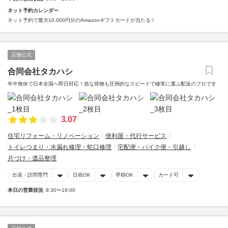
ネット予約カレンダー
ネット予約で最大10,000円分のAmazonギフトカードが当たる！
店舗公式
合同会社タカハシ
年中無休で日本全国へ即日対応！急な荷物も圧倒的なスピードで確実に運ぶ配送のプロです
3.07
住宅リフォーム・リノベーション
便利屋・代行サービス
トイレつまり・水漏れ修理・蛇口修理
宅配便・バイク便・引越し
片づけ・遺品整理
出張・訪問専門
日祝OK
早朝OK
カード可
本日の営業状況
8:30〜19:00