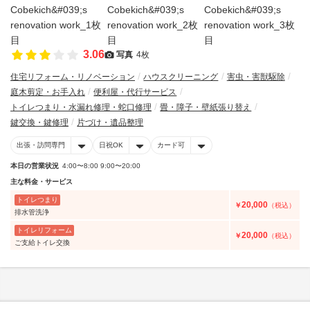
3.06
写真
4枚
住宅リフォーム・リノベーション
ハウスクリーニング
害虫・害獣駆除
庭木剪定・お手入れ
便利屋・代行サービス
トイレつまり・水漏れ修理・蛇口修理
畳・障子・壁紙張り替え
鍵交換・鍵修理
片づけ・遺品整理
出張・訪問専門
日祝OK
カード可
本日の営業状況
4:00〜8:00 9:00〜20:00
主な料金・サービス
トイレつまり
20,000
￥
（税込）
排水管洗浄
トイレリフォーム
20,000
￥
（税込）
ご支給トイレ交換