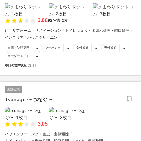
3.06
写真
2枚
住宅リフォーム・リノベーション
トイレつまり・水漏れ修理・蛇口修理
インテリア
ハウスクリーニング
出張・訪問専門
クーポン有
女性歓迎
男性歓迎
オーダーメイド
本日の営業状況
定休日
店舗公式
Tsunagu 〜つなぐ〜
3.05
ハウスクリーニング
害虫・害獣駆除