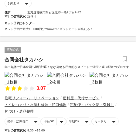
予約あり
住所
北海道札幌市白石区北郷一条9丁目2-12
本日の営業状況
定休日
ネット予約カレンダー
ネット予約で最大10,000円分のAmazonギフトカードが当たる！
店舗公式
合同会社タカハシ
年中無休で日本全国へ即日対応！急な荷物も圧倒的なスピードで確実に運ぶ配送のプロです
3.07
住宅リフォーム・リノベーション
便利屋・代行サービス
トイレつまり・水漏れ修理・蛇口修理
宅配便・バイク便・引越し
片づけ・遺品整理
出張・訪問専門
日祝OK
早朝OK
カード可
本日の営業状況
8:30〜19:00