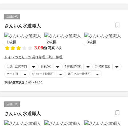
店舗公式
さんいん水道職人
3.06
写真
3枚
トイレつまり・水漏れ修理・蛇口修理
出張・訪問専門
日祝OK
21時以降OK
24時間営業
カード可
QRコード決済可
電子マネー決済可
本日の営業状況
0:00〜24:00
店舗公式
さんいん水道職人