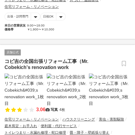
トイレつまり・水漏れ修理・蛇口修理
片づけ・遺品整理
住宅リフォーム・リノベーション
出張・訪問専門
日祝OK
本日の営業状況
9:00〜18:00
価格帯
￥1,900〜￥10,000
店舗公式
コビ吉の全国出張リフォーム工事（Mr.
Cobekich's renovation work
3.06
写真
4枚
住宅リフォーム・リノベーション
ハウスクリーニング
害虫・害獣駆除
庭木剪定・お手入れ
便利屋・代行サービス
トイレつまり・水漏れ修理・蛇口修理
畳・障子・壁紙張り替え