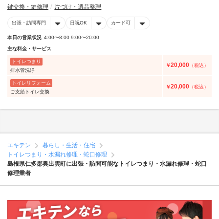
鍵交換・鍵修理
片づけ・遺品整理
出張・訪問専門
日祝OK
カード可
本日の営業状況
4:00〜8:00 9:00〜20:00
主な料金・サービス
トイレつまり
20,000
￥
（税込）
排水管洗浄
トイレリフォーム
20,000
￥
（税込）
ご支給トイレ交換
エキテン
暮らし・生活・住宅
トイレつまり・水漏れ修理・蛇口修理
島根県仁多郡奥出雲町に出張・訪問可能なトイレつまり・水漏れ修理・蛇口
修理業者