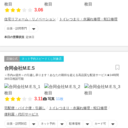
3.06
住宅リフォーム・リノベーション
トイレつまり・水漏れ修理・蛇口修理
出張・訪問専門
本日の営業状況
定休日
店舗公式
ネット予約スピードくじ対象店
合同会社M.E.S
＜市内or道外＞の引越し承ります！あなたの期待を超える高品質な配送サービス★24時間
365日相談可能
3.11
写真
11枚
宅配便・バイク便・引越し
トイレつまり・水漏れ修理・蛇口修理
便利屋・代行サービス
出張・訪問対応
ネット予約
駐車場有
カード可