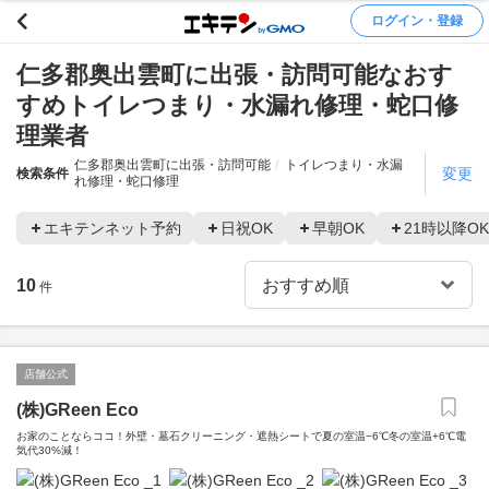
ログイン・登録
仁多郡奥出雲町に出張・訪問可能なおす
すめトイレつまり・水漏れ修理・蛇口修
理業者
仁多郡奥出雲町に出張・訪問可能
トイレつまり・水漏
変更
検索条件
れ修理・蛇口修理
エキテンネット予約
日祝OK
早朝OK
21時以降OK
10
件
店舗公式
(株)GReen Eco
お家のことならココ！外壁・墓石クリーニング・遮熱シートで夏の室温−6℃冬の室温+6℃電
気代30%減！