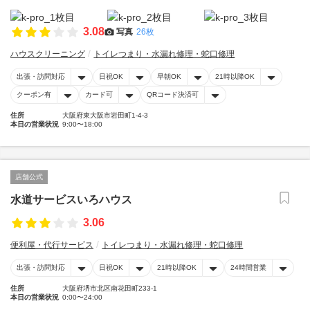
3.08
写真
26枚
ハウスクリーニング
トイレつまり・水漏れ修理・蛇口修理
出張・訪問対応
日祝OK
早朝OK
21時以降OK
クーポン有
カード可
QRコード決済可
住所
大阪府東大阪市岩田町1-4-3
本日の営業状況
9:00〜18:00
店舗公式
水道サービスいろハウス
3.06
便利屋・代行サービス
トイレつまり・水漏れ修理・蛇口修理
出張・訪問対応
日祝OK
21時以降OK
24時間営業
住所
大阪府堺市北区南花田町233-1
本日の営業状況
0:00〜24:00