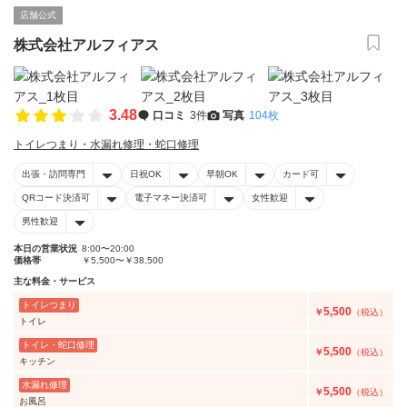
店舗公式
株式会社アルフィアス
3.48
口コミ
3件
写真
104枚
トイレつまり・水漏れ修理・蛇口修理
出張・訪問専門
日祝OK
早朝OK
カード可
QRコード決済可
電子マネー決済可
女性歓迎
男性歓迎
本日の営業状況
8:00〜20:00
価格帯
￥5,500〜￥38,500
主な料金・サービス
トイレつまり
5,500
￥
（税込）
トイレ
トイレ・蛇口修理
5,500
￥
（税込）
キッチン
水漏れ修理
5,500
￥
（税込）
お風呂