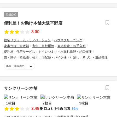
店舗公式
便利屋！お助け本舗大阪平野店
3.00
住宅リフォーム・リノベーション
ハウスクリーニング
家事代行・家政婦
害虫・害獣駆除
庭木剪定・お手入れ
便利屋・代行サービス
トイレつまり・水漏れ修理・蛇口修理
畳・障子・壁紙張り替え
宅配便・バイク便・引越し
片づけ・遺品整理
出張・訪問専門
サンクリーン本舗
3.49
口コミ
3件
写真
36枚