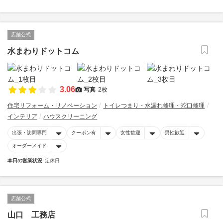
店舗公式
水まわりドットコム
3.06
写真
2枚
住宅リフォーム・リノベーション
トイレつまり・水漏れ修理・蛇口修理
インテリア
ハウスクリーニング
出張・訪問専門
クーポン有
女性歓迎
男性歓迎
オーダーメイド
本日の営業状況
定休日
店舗公式
山口 工務店