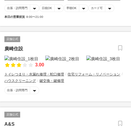
出張・訪問専門
日祝OK
早朝OK
カード可
本日の営業状況
8:00〜21:00
店舗公式
廣崎住設
3.00
トイレつまり・水漏れ修理・蛇口修理
住宅リフォーム・リノベーション
ハウスクリーニング
鍵交換・鍵修理
出張・訪問専門
店舗公式
A&S