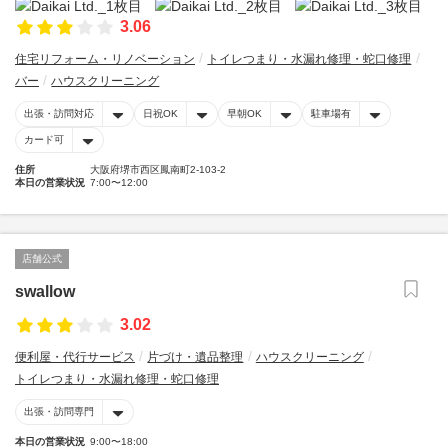
3.06
住宅リフォーム・リノベーション
トイレつまり・水漏れ修理・蛇口修理
バー
ハウスクリーニング
出張・訪問対応
日祝OK
早朝OK
駐車場有
カード可
住所
大阪府堺市西区鳳南町2-103-2
本日の営業状況
7:00〜12:00
店舗公式
swallow
3.02
便利屋・代行サービス
片づけ・遺品整理
ハウスクリーニング
トイレつまり・水漏れ修理・蛇口修理
出張・訪問専門
本日の営業状況
9:00〜18:00