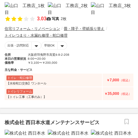
3.03
写真
2枚
住宅リフォーム・リノベーション
畳・障子・壁紙張り替え
トイレつまり・水漏れ修理・蛇口修理
出張・訪問対応
早朝OK
住所
大阪府羽曳野市高鷲4-9-2-208
本日の営業状況
8:00〜20:00
価格帯
￥3,100〜￥200,000
主な料金・サービス
トイレ・蛇口修理
7,000
￥
（税込）
【水栓蛇口交換】ワンホール
トイレリフォーム
35,000
￥
（税込）
【トイレ工事（工事のみ）】
株式会社 西日本水道メンテナンスサービス