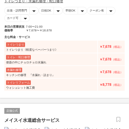
トイレつまり・水漏れ修理・蛇口修理
出張・訪問専門
日祝OK
早朝OK
クーポン有
カード可
本日の営業状況
7:00〜21:00
価格帯
￥7,678〜￥18,678
主な料金・サービス
トイレつまり
7,678
￥
（税込）
トイレつまり《軽度なペーパーつまり》
トイレ・蛇口修理
7,678
￥
（税込）
便器の中にチョロチョロ水漏れ
水漏れ修理
7,678
￥
（税込）
キッチンの修理 『水漏れ・詰まり』
トイレリフォーム
8,778
￥
（税込）
ウォシュレット施工費
店舗公式
メイスイ水道総合サービス