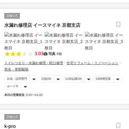
店舗公式
水漏れ修理店 イースマイネ 京都支店
3.03
写真
6枚
トイレつまり・水漏れ修理・蛇口修理
住宅リフォーム・リノベーション
害虫・害獣駆除
出張・訪問専門
日祝OK
21時以降OK
24時間営業
カード可
本日の営業状況
0:00〜24:00
店舗公式
k-pro