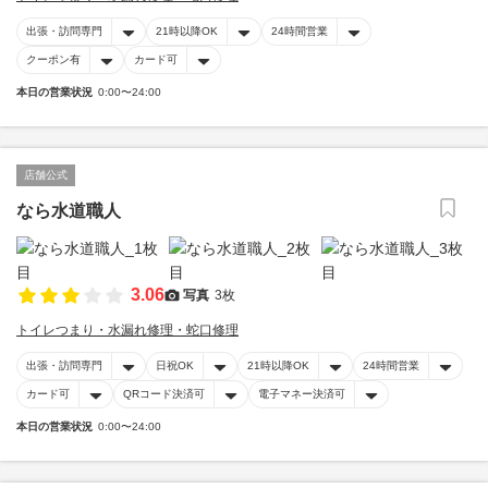
出張・訪問専門
21時以降OK
24時間営業
クーポン有
カード可
本日の営業状況
0:00〜24:00
店舗公式
なら水道職人
3.06
写真
3枚
トイレつまり・水漏れ修理・蛇口修理
出張・訪問専門
日祝OK
21時以降OK
24時間営業
カード可
QRコード決済可
電子マネー決済可
本日の営業状況
0:00〜24:00