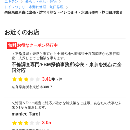
エキテン
暮らし・生活・住宅
トイレつまり・水漏れ修理・蛇口修理
奈良県御所市に出張・訪問可能なトイレつまり・水漏れ修理・蛇口修理業者
お近くのお店
無料
お得なクーポン発行中
＜不倫撲滅＞奈良と東京から全国各地へ即出張★浮気調査から素行調
査、人探しまでご相談を承ります。
不倫調査専門/FBM探偵事務所/奈良・東京を拠点に全
国対応
3.41
2件
奈良県御所市東松本308-7
＼対面＆Zoom鑑定に対応／確かな解決策をご提示。あなたの大事な未
来を1から創造します。
manlee Tarot
3.05