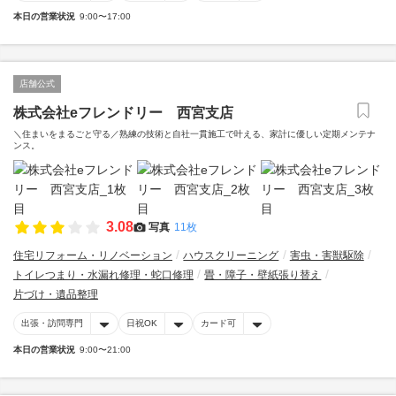
本日の営業状況
9:00〜17:00
店舗公式
株式会社eフレンドリー 西宮支店
＼住まいをまるごと守る／熟練の技術と自社一貫施工で叶える、家計に優しい定期メンテナ
ンス。
3.08
写真
11枚
住宅リフォーム・リノベーション
ハウスクリーニング
害虫・害獣駆除
トイレつまり・水漏れ修理・蛇口修理
畳・障子・壁紙張り替え
片づけ・遺品整理
出張・訪問専門
日祝OK
カード可
本日の営業状況
9:00〜21:00