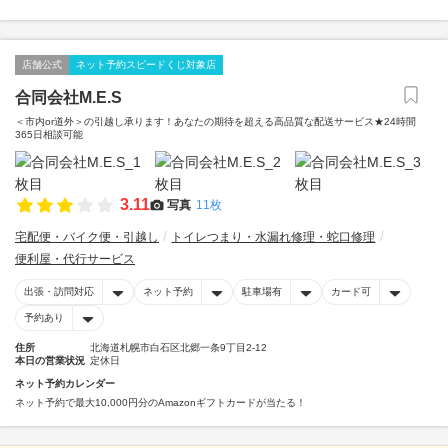
店舗公式
ネット予約スピードくじ対象店
合同会社M.E.S
＜市内or道外＞の引越し承ります！あなたの期待を超える高品質な配送サービス★24時間
365日相談可能
3.11
写真
11枚
宅配便・バイク便・引越し
トイレつまり・水漏れ修理・蛇口修理
便利屋・代行サービス
出張・訪問対応
ネット予約
駐車場有
カード可
予約あり
住所
北海道札幌市白石区北郷一条9丁目2-12
本日の営業状況
定休日
ネット予約カレンダー
ネット予約で最大10,000円分のAmazonギフトカードが当たる！