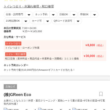
トイレつまり・水漏れ修理・蛇口修理
出張・訪問専門
ネット予約
日祝OK
早朝OK
21時以降OK
カード可
QRコード決済可
本日の営業状況
7:00〜24:00
価格帯
￥25〜￥145,000
主な料金・サービス
トイレつまり
8,800
￥
（税込）
トイレつまり・ローポンプ作業
トイレ・蛇口修理
30,000
￥
（税込）
蛇口交換（基本料金＋商品代金＋作業料金＋消費税）コミコミ価格
ネット予約カレンダー
ネット予約で最大10,000円分のAmazonギフトカードが当たる！
店舗公式
(株)GReen Eco
お家のことならココ！外壁・墓石クリーニング・遮熱シートで夏の室温−6℃冬の室温+6℃電
気代30%減！