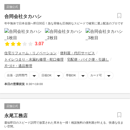
店舗公式
合同会社タカハシ
年中無休で日本全国へ即日対応！急な荷物も圧倒的なスピードで確実に運ぶ配送のプロです
3.07
住宅リフォーム・リノベーション
便利屋・代行サービス
トイレつまり・水漏れ修理・蛇口修理
宅配便・バイク便・引越し
片づけ・遺品整理
出張・訪問専門
日祝OK
早朝OK
カード可
本日の営業状況
8:30〜19:00
店舗公式
永尾工務店
最短即日のスピード訪問で放置された草木を一掃！相談無料の便利屋が叶える、快適な住ま
い空間。