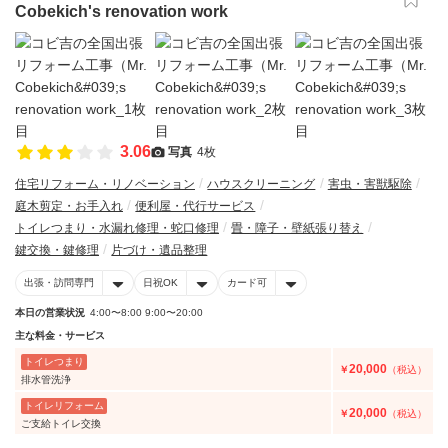
Cobekich's renovation work
3.06
写真
4枚
住宅リフォーム・リノベーション
ハウスクリーニング
害虫・害獣駆除
庭木剪定・お手入れ
便利屋・代行サービス
トイレつまり・水漏れ修理・蛇口修理
畳・障子・壁紙張り替え
鍵交換・鍵修理
片づけ・遺品整理
出張・訪問専門
日祝OK
カード可
本日の営業状況
4:00〜8:00 9:00〜20:00
主な料金・サービス
トイレつまり
20,000
￥
（税込）
排水管洗浄
トイレリフォーム
20,000
￥
（税込）
ご支給トイレ交換