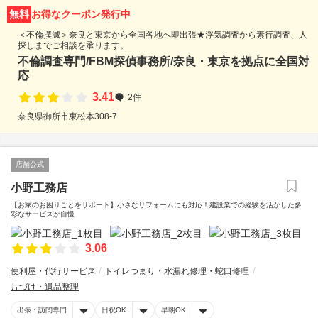
無料
お得なクーポン発行中
＜不倫撲滅＞奈良と東京から全国各地へ即出張★浮気調査から素行調査、人
探しまでご相談を承ります。
不倫調査専門/FBM探偵事務所/奈良・東京を拠点に全国対
応
3.41
2件
奈良県御所市東松本308-7
店舗公式
小野工務店
【お家のお困りごとをサポート】小さなリフォームにも対応！建設業での経験を活かした多
彩なサービスが自慢
3.06
便利屋・代行サービス
トイレつまり・水漏れ修理・蛇口修理
片づけ・遺品整理
出張・訪問専門
日祝OK
早朝OK