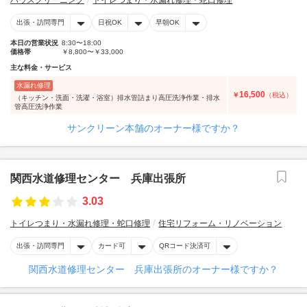
ハウスクリーニング
トイレつまり・水漏れ修理・蛇口修理
出張・訪問専門
日祝OK
早朝OK
本日の営業状況
8:30〜18:00
価格帯
￥8,800〜￥33,000
主な料金・サービス
水漏れ修理
16,500
￥
（税込）
（キッチン・洗面・洗濯・浴室）排水管詰まり高圧洗浄作業・排水
管高圧洗浄作業
サンクリーン本舗のオーナー様ですか？
関西水道修理センター 兵庫出張所
3.03
トイレつまり・水漏れ修理・蛇口修理
住宅リフォーム・リノベーション
出張・訪問専門
カード可
QRコード決済可
関西水道修理センター 兵庫出張所のオーナー様ですか？