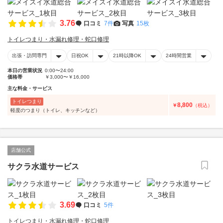
3.76
口コミ
7件
写真
15枚
トイレつまり・水漏れ修理・蛇口修理
出張・訪問専門
日祝OK
21時以降OK
24時間営業
本日の営業状況
0:00〜24:00
価格帯
￥3,000〜￥16,000
主な料金・サービス
トイレつまり
8,800
￥
（税込）
軽度のつまり（トイレ、キッチンなど）
店舗公式
サクラ水道サービス
3.69
口コミ
5件
トイレつまり・水漏れ修理・蛇口修理