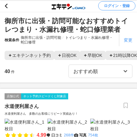
ログイン・登録
御所市に出張・訪問可能なおすすめトイ
レつまり・水漏れ修理・蛇口修理業者
御所市に出張・訪問可能
トイレつまり・水漏れ修理・
変更
検索条件
蛇口修理
エキテンネット予約
日祝OK
早朝OK
21時以降OK
40
件
店舗公式
ネット予約スピードくじ対象店
水道便利屋さん
水道便利屋さん 多数のお客様にリピート実績あり！
4.99
口コミ
268件
写真
754枚