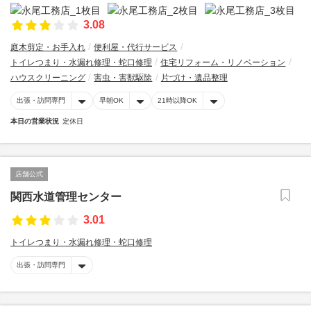
3.08
庭木剪定・お手入れ
便利屋・代行サービス
トイレつまり・水漏れ修理・蛇口修理
住宅リフォーム・リノベーション
ハウスクリーニング
害虫・害獣駆除
片づけ・遺品整理
出張・訪問専門
早朝OK
21時以降OK
本日の営業状況
定休日
店舗公式
関西水道管理センター
3.01
トイレつまり・水漏れ修理・蛇口修理
出張・訪問専門