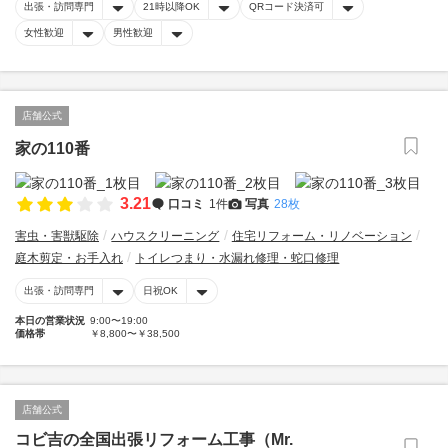
出張・訪問専門
21時以降OK
QRコード決済可
女性歓迎
男性歓迎
店舗公式
家の110番
3.21
口コミ
1件
写真
28枚
害虫・害獣駆除
ハウスクリーニング
住宅リフォーム・リノベーション
庭木剪定・お手入れ
トイレつまり・水漏れ修理・蛇口修理
出張・訪問専門
日祝OK
本日の営業状況
9:00〜19:00
価格帯
￥8,800〜￥38,500
店舗公式
コビ吉の全国出張リフォーム工事（Mr.