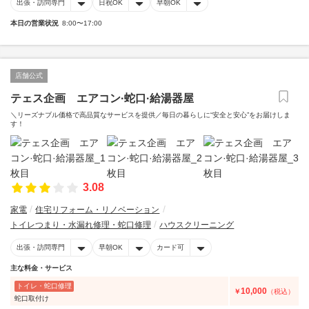
出張・訪問専門
日祝OK
早朝OK
本日の営業状況
8:00〜17:00
店舗公式
テェス企画 エアコン·蛇口·給湯器屋
＼リーズナブル価格で高品質なサービスを提供／毎日の暮らしに“安全と安心”をお届けしま
す！
3.08
家電
住宅リフォーム・リノベーション
トイレつまり・水漏れ修理・蛇口修理
ハウスクリーニング
出張・訪問専門
早朝OK
カード可
主な料金・サービス
トイレ・蛇口修理
10,000
￥
（税込）
蛇口取付け