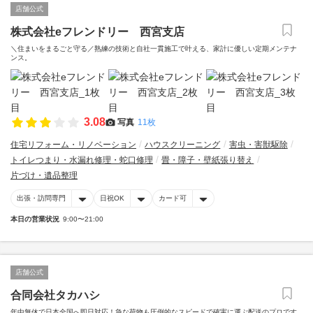
店舗公式
株式会社eフレンドリー 西宮支店
＼住まいをまるごと守る／熟練の技術と自社一貫施工で叶える、家計に優しい定期メンテナ
ンス。
3.08
写真
11枚
住宅リフォーム・リノベーション
ハウスクリーニング
害虫・害獣駆除
トイレつまり・水漏れ修理・蛇口修理
畳・障子・壁紙張り替え
片づけ・遺品整理
出張・訪問専門
日祝OK
カード可
本日の営業状況
9:00〜21:00
店舗公式
合同会社タカハシ
年中無休で日本全国へ即日対応！急な荷物も圧倒的なスピードで確実に運ぶ配送のプロです