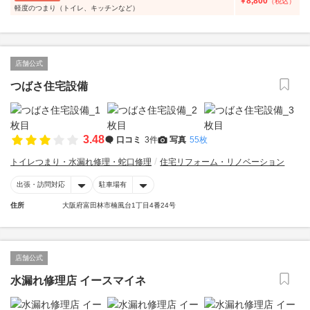
8,800
￥
（税込）
軽度のつまり（トイレ、キッチンなど）
店舗公式
つばさ住宅設備
3.48
口コミ
3件
写真
55枚
トイレつまり・水漏れ修理・蛇口修理
住宅リフォーム・リノベーション
出張・訪問対応
駐車場有
住所
大阪府富田林市楠風台1丁目4番24号
店舗公式
水漏れ修理店 イースマイネ