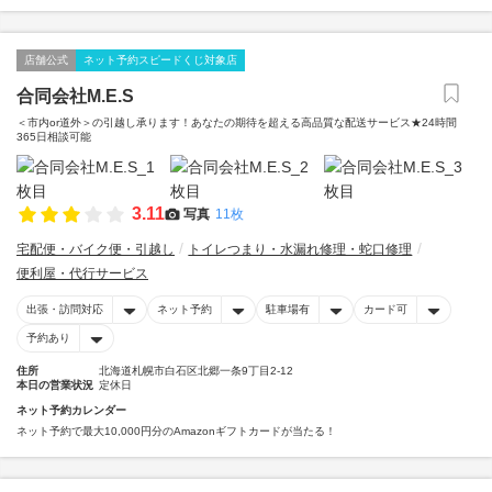
店舗公式
ネット予約スピードくじ対象店
合同会社M.E.S
＜市内or道外＞の引越し承ります！あなたの期待を超える高品質な配送サービス★24時間
365日相談可能
3.11
写真
11枚
宅配便・バイク便・引越し
トイレつまり・水漏れ修理・蛇口修理
便利屋・代行サービス
出張・訪問対応
ネット予約
駐車場有
カード可
予約あり
住所
北海道札幌市白石区北郷一条9丁目2-12
本日の営業状況
定休日
ネット予約カレンダー
ネット予約で最大10,000円分のAmazonギフトカードが当たる！