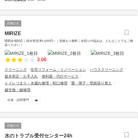
店舗公式
MIRIZE
関西全域対応｜排水管洗浄5,000円～｜見積もり無料｜水回りの悩みは、どんなことでもご相
談ください！
3.06
クリーニング
住宅リフォーム・リノベーション
ハウスクリーニング
庭木剪定・お手入れ
便利屋・代行サービス
トイレつまり・水漏れ修理・蛇口修理
畳・障子・壁紙張り替え
鍵交換・鍵修理
出張・訪問専門
店舗公式
水のトラブル受付センター24h