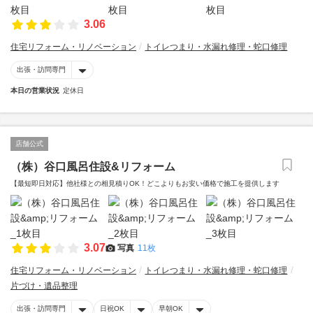
3.06
住宅リフォーム・リノベーション
トイレつまり・水漏れ修理・蛇口修理
出張・訪問専門
本日の営業状況
定休日
店舗公式
（株）谷口風呂住設&リフォーム
【最短即日対応】他社様との相見積りOK！どこよりもお安い価格で施工を提供します
3.07
写真
11枚
住宅リフォーム・リノベーション
トイレつまり・水漏れ修理・蛇口修理
片づけ・遺品整理
出張・訪問専門
日祝OK
早朝OK