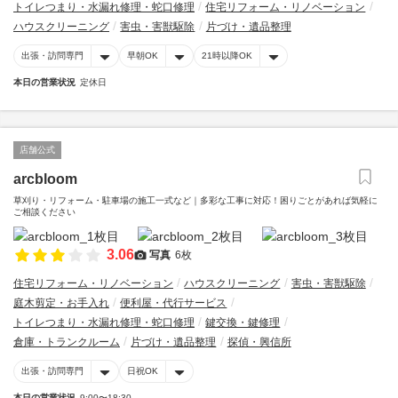
トイレつまり・水漏れ修理・蛇口修理
住宅リフォーム・リノベーション
ハウスクリーニング
害虫・害獣駆除
片づけ・遺品整理
出張・訪問専門
早朝OK
21時以降OK
本日の営業状況
定休日
店舗公式
arcbloom
草刈り・リフォーム・駐車場の施工一式など｜多彩な工事に対応！困りごとがあれば気軽に
ご相談ください
3.06
写真
6枚
住宅リフォーム・リノベーション
ハウスクリーニング
害虫・害獣駆除
庭木剪定・お手入れ
便利屋・代行サービス
トイレつまり・水漏れ修理・蛇口修理
鍵交換・鍵修理
倉庫・トランクルーム
片づけ・遺品整理
探偵・興信所
出張・訪問専門
日祝OK
本日の営業状況
9:00〜18:30