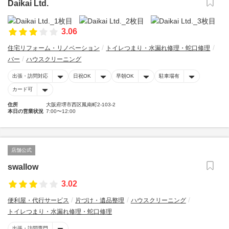
Daikai Ltd.
3.06
住宅リフォーム・リノベーション
トイレつまり・水漏れ修理・蛇口修理
バー
ハウスクリーニング
出張・訪問対応
日祝OK
早朝OK
駐車場有
カード可
住所
大阪府堺市西区鳳南町2-103-2
本日の営業状況
7:00〜12:00
店舗公式
swallow
3.02
便利屋・代行サービス
片づけ・遺品整理
ハウスクリーニング
トイレつまり・水漏れ修理・蛇口修理
出張・訪問専門