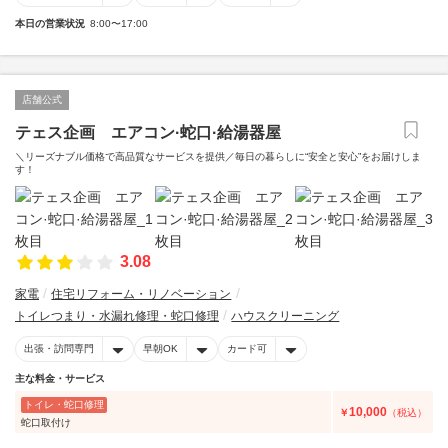
本日の営業状況
8:00〜17:00
店舗公式
テェス企画 エアコン·蛇口·給湯器屋
＼リーズナブル価格で高品質なサービスを提供／毎日の暮らしに“安全と安心”をお届けしま
す！
3.08
家電
住宅リフォーム・リノベーション
トイレつまり・水漏れ修理・蛇口修理
ハウスクリーニング
出張・訪問専門
早朝OK
カード可
主な料金・サービス
トイレ・蛇口修理
10,000
￥
（税込）
蛇口取付け