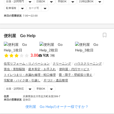
出張・訪問専門
日祝OK
早朝OK
21時以降OK
駐車場有
カード可
本日の営業状況
7:00〜22:00
便利屋 Go Help
3.00
写真
3枚
住宅リフォーム・リノベーション
クリーニング
ハウスクリーニング
害虫・害獣駆除
庭木剪定・お手入れ
便利屋・代行サービス
トイレつまり・水漏れ修理・蛇口修理
畳・障子・壁紙張り替え
宅配便・バイク便・引越し
片づけ・遺品整理
出張・訪問対応
早朝OK
住所
兵庫県加古川市志方町永室299-7
本日の営業状況
定休日
便利屋 Go Helpのオーナー様ですか？