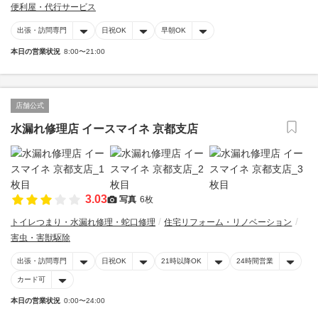
便利屋・代行サービス
出張・訪問専門
日祝OK
早朝OK
本日の営業状況
8:00〜21:00
店舗公式
水漏れ修理店 イースマイネ 京都支店
3.03
写真
6枚
トイレつまり・水漏れ修理・蛇口修理
住宅リフォーム・リノベーション
害虫・害獣駆除
出張・訪問専門
日祝OK
21時以降OK
24時間営業
カード可
本日の営業状況
0:00〜24:00