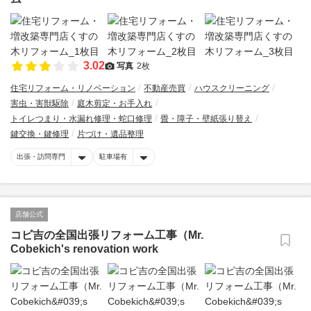
3.02
写真
2枚
住宅リフォーム・リノベーション
不動産売買
ハウスクリーニング
害虫・害獣駆除
庭木剪定・お手入れ
トイレつまり・水漏れ修理・蛇口修理
畳・障子・壁紙張り替え
鍵交換・鍵修理
片づけ・遺品整理
出張・訪問専門
駐車場有
店舗公式
コビ吉の全国出張リフォーム工事（Mr.
Cobekich's renovation work