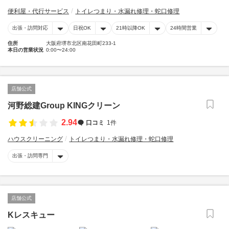
便利屋・代行サービス
トイレつまり・水漏れ修理・蛇口修理
出張・訪問対応
日祝OK
21時以降OK
24時間営業
住所
大阪府堺市北区南花田町233-1
本日の営業状況
0:00〜24:00
店舗公式
河野総建Group KINGクリーン
2.94
口コミ
1件
ハウスクリーニング
トイレつまり・水漏れ修理・蛇口修理
出張・訪問専門
店舗公式
Kレスキュー