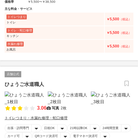
価格帯
￥5,500〜￥38,500
主な料金・サービス
トイレつまり
5,500
￥
（税込）
トイレ
トイレ・蛇口修理
5,500
￥
（税込）
キッチン
水漏れ修理
5,500
￥
（税込）
お風呂
店舗公式
ひょうご水道職人
3.06
写真
2枚
トイレつまり・水漏れ修理・蛇口修理
出張・訪問専門
日祝OK
21時以降OK
24時間営業
カード可
QRコード決済可
電子マネー決済可