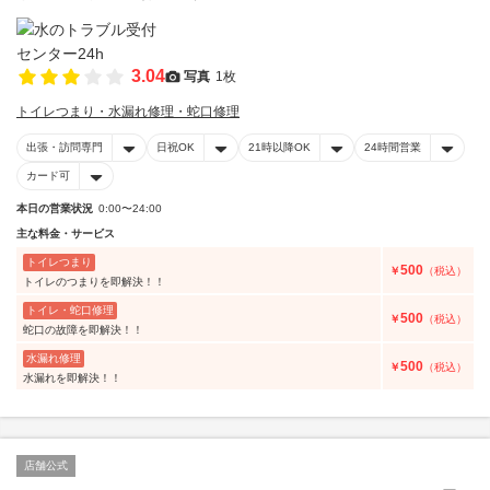
3.04
写真
1枚
トイレつまり・水漏れ修理・蛇口修理
出張・訪問専門
日祝OK
21時以降OK
24時間営業
カード可
本日の営業状況
0:00〜24:00
主な料金・サービス
トイレつまり
500
￥
（税込）
トイレのつまりを即解決！！
トイレ・蛇口修理
500
￥
（税込）
蛇口の故障を即解決！！
水漏れ修理
500
￥
（税込）
水漏れを即解決！！
店舗公式