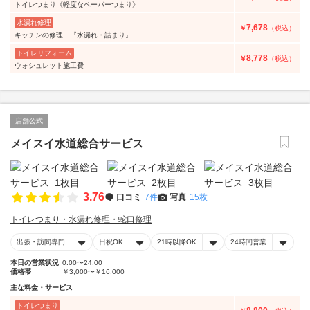
トイレつまり《軽度なペーパーつまり》
水漏れ修理
7,678
￥
（税込）
キッチンの修理 『水漏れ・詰まり』
トイレリフォーム
8,778
￥
（税込）
ウォシュレット施工費
店舗公式
メイスイ水道総合サービス
3.76
口コミ
7件
写真
15枚
トイレつまり・水漏れ修理・蛇口修理
出張・訪問専門
日祝OK
21時以降OK
24時間営業
本日の営業状況
0:00〜24:00
価格帯
￥3,000〜￥16,000
主な料金・サービス
トイレつまり