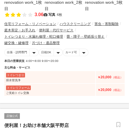
3.06
写真
4枚
住宅リフォーム・リノベーション
ハウスクリーニング
害虫・害獣駆除
庭木剪定・お手入れ
便利屋・代行サービス
トイレつまり・水漏れ修理・蛇口修理
畳・障子・壁紙張り替え
鍵交換・鍵修理
片づけ・遺品整理
出張・訪問専門
日祝OK
カード可
本日の営業状況
4:00〜8:00 9:00〜20:00
主な料金・サービス
トイレつまり
20,000
￥
（税込）
排水管洗浄
トイレリフォーム
20,000
￥
（税込）
ご支給トイレ交換
店舗公式
便利屋！お助け本舗大阪平野店