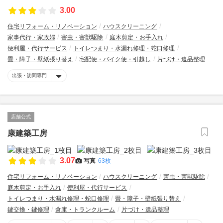
3.00
住宅リフォーム・リノベーション
ハウスクリーニング
家事代行・家政婦
害虫・害獣駆除
庭木剪定・お手入れ
便利屋・代行サービス
トイレつまり・水漏れ修理・蛇口修理
畳・障子・壁紙張り替え
宅配便・バイク便・引越し
片づけ・遺品整理
出張・訪問専門
店舗公式
康建築工房
3.07
写真
63枚
住宅リフォーム・リノベーション
ハウスクリーニング
害虫・害獣駆除
庭木剪定・お手入れ
便利屋・代行サービス
トイレつまり・水漏れ修理・蛇口修理
畳・障子・壁紙張り替え
鍵交換・鍵修理
倉庫・トランクルーム
片づけ・遺品整理