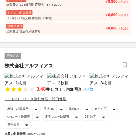
8,800
￥
（税込）
出動費込 21-8夜間対応費有り(＋￥2200)
トイレ・蛇口修理
8,800
￥
（税込）
ﾄｲﾚ·蛇口 部品交換 作業費+部材費
水漏れ修理
8,800
￥
（税込）
出動費込 部品代別途有り
店舗公式
株式会社アルフィアス
3.48
口コミ
3件
写真
104枚
トイレつまり・水漏れ修理・蛇口修理
出張・訪問専門
日祝OK
早朝OK
カード可
QRコード決済可
電子マネー決済可
女性歓迎
男性歓迎
本日の営業状況
8:00〜20:00