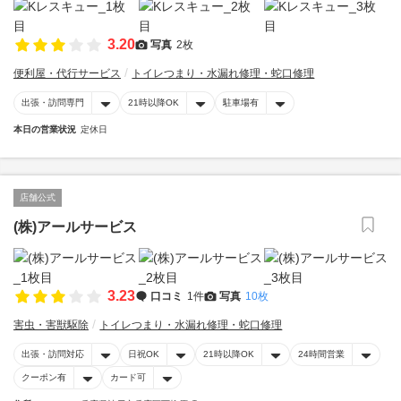
3.20
写真
2枚
便利屋・代行サービス
トイレつまり・水漏れ修理・蛇口修理
出張・訪問専門
21時以降OK
駐車場有
本日の営業状況
定休日
店舗公式
(株)アールサービス
3.23
口コミ
1件
写真
10枚
害虫・害獣駆除
トイレつまり・水漏れ修理・蛇口修理
出張・訪問対応
日祝OK
21時以降OK
24時間営業
クーポン有
カード可