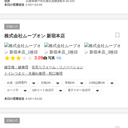
住所
兵庫県神戸市兵庫区西柳原町9-16-101
本日の営業状況
0:00〜24:00
店舗公式
株式会社ムーブオン 新宿本店
3.09
写真
9枚
鍵交換・鍵修理
住宅リフォーム・リノベーション
トイレつまり・水漏れ修理・蛇口修理
出張・訪問専門
日祝OK
早朝OK
21時以降OK
カード可
QRコード決済可
電子マネー決済可
本日の営業状況
6:00〜24:00
店舗公式