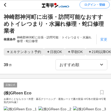
ログイン・登録
神崎郡神河町に出張・訪問可能なおすす
めトイレつまり・水漏れ修理・蛇口修理
業者
神崎郡神河町に出張・訪問可能
トイレつまり・水漏れ
変更
検索条件
修理・蛇口修理
エキテンネット予約
日祝OK
早朝OK
21時以降OK
39
件
店舗公式
(株)GReen Eco
お家のことならココ！外壁・墓石クリーニング・遮熱シートで夏の室温−6℃冬の室温+6℃電
気代30%減！