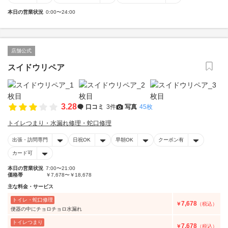
本日の営業状況
0:00〜24:00
店舗公式
スイドウリペア
3.28
口コミ
3件
写真
45枚
トイレつまり・水漏れ修理・蛇口修理
出張・訪問専門
日祝OK
早朝OK
クーポン有
カード可
本日の営業状況
7:00〜21:00
価格帯
￥7,678〜￥18,678
主な料金・サービス
トイレ・蛇口修理
7,678
￥
（税込）
便器の中にチョロチョロ水漏れ
トイレつまり
7,678
￥
（税込）