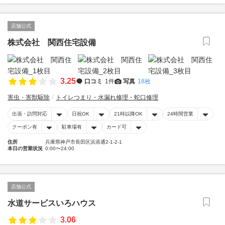
店舗公式
株式会社 関西住宅設備
3.25
口コミ
1件
写真
18枚
害虫・害獣駆除
トイレつまり・水漏れ修理・蛇口修理
出張・訪問対応
日祝OK
21時以降OK
24時間営業
クーポン有
駐車場有
カード可
住所
兵庫県神戸市長田区浜添通2-1-2-1
本日の営業状況
0:00〜24:00
店舗公式
水道サービスいろハウス
3.06