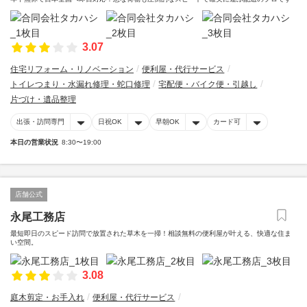
3.07
住宅リフォーム・リノベーション
便利屋・代行サービス
トイレつまり・水漏れ修理・蛇口修理
宅配便・バイク便・引越し
片づけ・遺品整理
出張・訪問専門
日祝OK
早朝OK
カード可
本日の営業状況
8:30〜19:00
店舗公式
永尾工務店
最短即日のスピード訪問で放置された草木を一掃！相談無料の便利屋が叶える、快適な住ま
い空間。
3.08
庭木剪定・お手入れ
便利屋・代行サービス