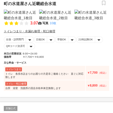
町の水道屋さん近畿総合水道
3.07
写真
10枚
トイレつまり・水漏れ修理・蛇口修理
出張・訪問専門
日祝OK
早朝OK
21時以降OK
QRコード決済可
本日の営業状況
8:00〜24:00
価格帯
￥7,700〜￥8,800
主な料金・サービス
トイレつまり
7,700
￥
（税込）
トイレ 各排水詰まりのお困りの方是非ご連絡ください 直ぐに対応
致します
トイレ・蛇口修理
8,800
￥
（税込）
台所 浴室 洗面所の混合水栓本体交換致します
店舗公式