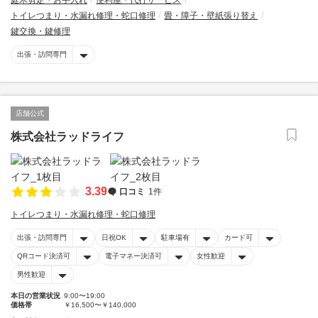
庭木剪定・お手入れ
便利屋・代行サービス
トイレつまり・水漏れ修理・蛇口修理
畳・障子・壁紙張り替え
鍵交換・鍵修理
出張・訪問専門
店舗公式
株式会社ラッドライフ
3.39
口コミ
1件
トイレつまり・水漏れ修理・蛇口修理
出張・訪問専門
日祝OK
駐車場有
カード可
QRコード決済可
電子マネー決済可
女性歓迎
男性歓迎
本日の営業状況
9:00〜19:00
価格帯
￥16,500〜￥140,000