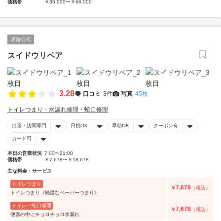
価格帯
￥35,000〜￥66,000
店舗公式
スイドウリペア
3.28
口コミ
3件
写真
45枚
トイレつまり・水漏れ修理・蛇口修理
出張・訪問専門
日祝OK
早朝OK
クーポン有
カード可
本日の営業状況
7:00〜21:00
価格帯
￥7,678〜￥18,678
主な料金・サービス
トイレつまり
7,678
￥
（税込）
トイレつまり《軽度なペーパーつまり》
トイレ・蛇口修理
7,678
￥
（税込）
便器の中にチョロチョロ水漏れ