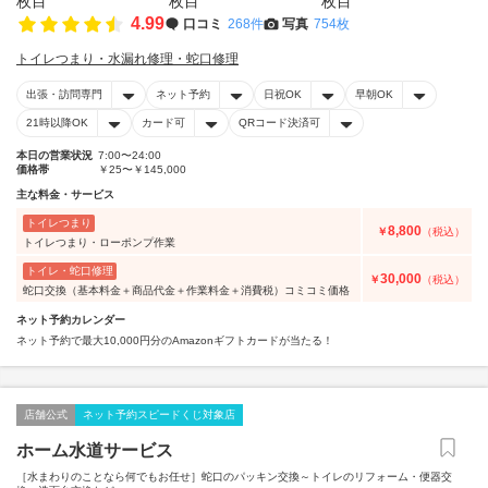
4.99
口コミ
268件
写真
754枚
トイレつまり・水漏れ修理・蛇口修理
出張・訪問専門
ネット予約
日祝OK
早朝OK
21時以降OK
カード可
QRコード決済可
本日の営業状況
7:00〜24:00
価格帯
￥25〜￥145,000
主な料金・サービス
トイレつまり
8,800
￥
（税込）
トイレつまり・ローポンプ作業
トイレ・蛇口修理
30,000
￥
（税込）
蛇口交換（基本料金＋商品代金＋作業料金＋消費税）コミコミ価格
ネット予約カレンダー
ネット予約で最大10,000円分のAmazonギフトカードが当たる！
店舗公式
ネット予約スピードくじ対象店
ホーム水道サービス
［水まわりのことなら何でもお任せ］蛇口のパッキン交換～トイレのリフォーム・便器交