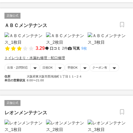
店舗公式
ＡＢＣメンテナンス
3.29
口コミ
2件
写真
9枚
トイレつまり・水漏れ修理・蛇口修理
出張・訪問対応
日祝OK
早朝OK
クーポン有
住所
大阪府東大阪市西鴻池町１丁目１１−２４
本日の営業状況
8:00〜21:00
店舗公式
レオンメンテナンス