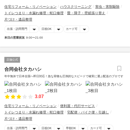
住宅リフォーム・リノベーション
ハウスクリーニング
害虫・害獣駆除
トイレつまり・水漏れ修理・蛇口修理
畳・障子・壁紙張り替え
片づけ・遺品整理
出張・訪問専門
日祝OK
カード可
本日の営業状況
9:00〜21:00
店舗公式
合同会社タカハシ
年中無休で日本全国へ即日対応！急な荷物も圧倒的なスピードで確実に運ぶ配送のプロです
3.07
住宅リフォーム・リノベーション
便利屋・代行サービス
トイレつまり・水漏れ修理・蛇口修理
宅配便・バイク便・引越し
片づけ・遺品整理
出張・訪問専門
日祝OK
早朝OK
カード可