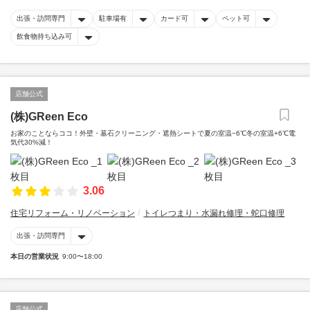
出張・訪問専門
駐車場有
カード可
ペット可
飲食物持ち込み可
店舗公式
(株)GReen Eco
お家のことならココ！外壁・墓石クリーニング・遮熱シートで夏の室温−6℃冬の室温+6℃電
気代30%減！
3.06
住宅リフォーム・リノベーション
トイレつまり・水漏れ修理・蛇口修理
出張・訪問専門
本日の営業状況
9:00〜18:00
店舗公式