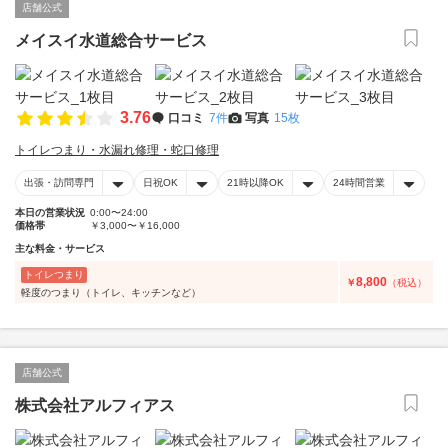
店舗公式
メイスイ水道総合サービス
3.76
口コミ
7件
写真
15枚
トイレつまり・水漏れ修理・蛇口修理
出張・訪問専門
日祝OK
21時以降OK
24時間営業
本日の営業状況
0:00〜24:00
価格帯
￥3,000〜￥16,000
主な料金・サービス
トイレつまり
8,800
￥
（税込）
軽度のつまり（トイレ、キッチンなど）
店舗公式
株式会社アルフィアス