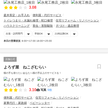
3.08
庭木剪定・お手入れ
便利屋・代行サービス
トイレつまり・水漏れ修理・蛇口修理
住宅リフォーム・リノベーション
ハウスクリーニング
害虫・害獣駆除
片づけ・遺品整理
出張・訪問専門
早朝OK
21時以降OK
本日の営業状況
8:00〜17:00 18:00〜25:00
店舗公式
よろず屋 ねこざむらい
猫の手も借りたいあなたへ猫の手以上のサービスを！
3.10
写真
9枚
便利屋・代行サービス
住宅リフォーム・リノベーション
家事代行・家政婦
ベビーシッター