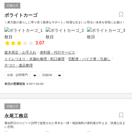
店舗公式
ポライトカーゴ
＼東大阪の暮らしに寄り添う親身なサポート／快適な住まいと明るい未来を皆様にお届け！
3.07
庭木剪定・お手入れ
便利屋・代行サービス
トイレつまり・水漏れ修理・蛇口修理
宅配便・バイク便・引越し
片づけ・遺品整理
出張・訪問専門
日祝OK
本日の営業状況
9:00〜18:00
店舗公式
永尾工務店
最短即日のスピード訪問で放置された草木を一掃！相談無料の便利屋が叶える、快適な住ま
い空間。