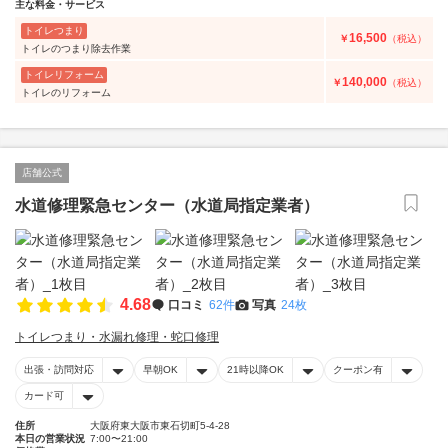
主な料金・サービス
トイレつまり
16,500
￥
（税込）
トイレのつまり除去作業
トイレリフォーム
140,000
￥
（税込）
トイレのリフォーム
店舗公式
水道修理緊急センター（水道局指定業者）
4.68
口コミ
62件
写真
24枚
トイレつまり・水漏れ修理・蛇口修理
出張・訪問対応
早朝OK
21時以降OK
クーポン有
カード可
住所
大阪府東大阪市東石切町5-4-28
本日の営業状況
7:00〜21:00