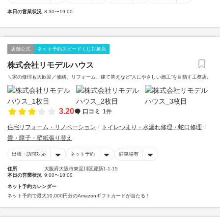
本日の営業状況
8:30〜19:00
店舗公式
ネット予約スピードくじ対象店
株式会社リモデルハウス
＼家の修理も大歓迎／修繕、リフォーム、建て替えなど“人にやさしい施工”を目指す工務店。
3.20
口コミ
1件
住宅リフォーム・リノベーション
トイレつまり・水漏れ修理・蛇口修理
畳・障子・壁紙張り替え
出張・訪問対応
ネット予約
駐車場有
住所
大阪府大阪市東淀川区豊新1-1-15
本日の営業状況
9:00〜18:00
ネット予約カレンダー
ネット予約で最大10,000円分のAmazonギフトカードが当たる！