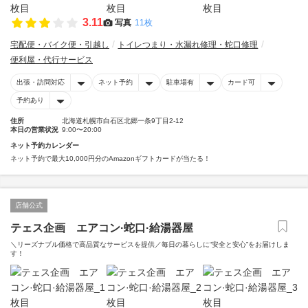
3.11
写真
11枚
宅配便・バイク便・引越し
トイレつまり・水漏れ修理・蛇口修理
便利屋・代行サービス
出張・訪問対応
ネット予約
駐車場有
カード可
予約あり
住所
北海道札幌市白石区北郷一条9丁目2-12
本日の営業状況
9:00〜20:00
ネット予約カレンダー
ネット予約で最大10,000円分のAmazonギフトカードが当たる！
店舗公式
テェス企画 エアコン·蛇口·給湯器屋
＼リーズナブル価格で高品質なサービスを提供／毎日の暮らしに“安全と安心”をお届けしま
す！