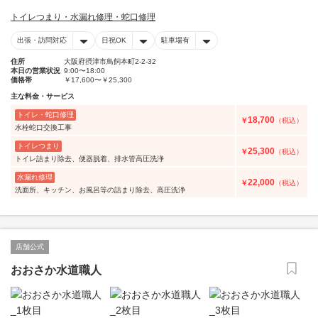
トイレつまり・水漏れ修理・蛇口修理
出張・訪問対応
日祝OK
駐車場有
住所
大阪府摂津市鳥飼本町2-2-32
本日の営業状況
9:00〜18:00
価格帯
￥17,600〜￥25,300
主な料金・サービス
トイレ・蛇口修理
18,700
￥
（税込）
水栓蛇口交換工事
トイレつまり
25,300
￥
（税込）
トイレ詰まり除去、便器脱着、排水管高圧洗浄
水漏れ修理
22,000
￥
（税込）
洗面所、キッチン、お風呂等の詰まり除去、高圧洗浄
店舗公式
おおさか水道職人