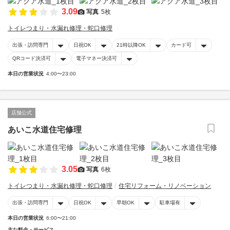
3.09
写真
5枚
トイレつまり・水漏れ修理・蛇口修理
出張・訪問専門
日祝OK
21時以降OK
カード可
QRコード決済可
電子マネー決済可
本日の営業状況
4:00〜23:00
店舗公式
あいこ水道住宅修理
3.05
写真
6枚
トイレつまり・水漏れ修理・蛇口修理
住宅リフォーム・リノベーション
出張・訪問専門
日祝OK
早朝OK
駐車場有
本日の営業状況
6:00〜21:00
主な料金・サービス