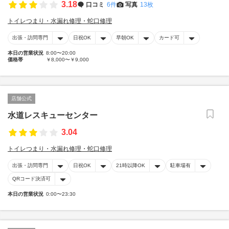
3.18
口コミ
6件
写真
13枚
トイレつまり・水漏れ修理・蛇口修理
出張・訪問専門
日祝OK
早朝OK
カード可
本日の営業状況
8:00〜20:00
価格帯
￥8,000〜￥9,000
店舗公式
水道レスキューセンター
3.04
トイレつまり・水漏れ修理・蛇口修理
出張・訪問専門
日祝OK
21時以降OK
駐車場有
QRコード決済可
本日の営業状況
0:00〜23:30