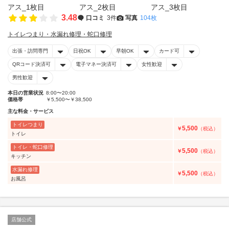
3.48
口コミ
3件
写真
104枚
トイレつまり・水漏れ修理・蛇口修理
出張・訪問専門
日祝OK
早朝OK
カード可
QRコード決済可
電子マネー決済可
女性歓迎
男性歓迎
本日の営業状況
8:00〜20:00
価格帯
￥5,500〜￥38,500
主な料金・サービス
トイレつまり
5,500
￥
（税込）
トイレ
トイレ・蛇口修理
5,500
￥
（税込）
キッチン
水漏れ修理
5,500
￥
（税込）
お風呂
店舗公式