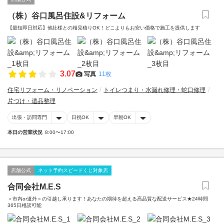
（株）谷口風呂住設&リフォーム
【最短即日対応】他社様との相見積りOK！どこよりもお安い価格で施工を提供します
3.07
写真
11枚
住宅リフォーム・リノベーション
トイレつまり・水漏れ修理・蛇口修理
片づけ・遺品整理
出張・訪問専門
日祝OK
早朝OK
本日の営業状況
8:00〜17:00
店舗公式
ネット予約スピードくじ対象店
合同会社M.E.S
＜市内or道外＞の引越し承ります！あなたの期待を超える高品質な配送サービス★24時間
365日相談可能