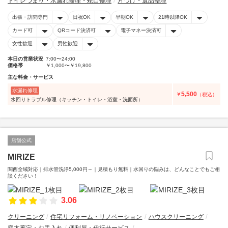
トイレつまり・水漏れ修理・蛇口修理
片づけ・遺品整理
出張・訪問専門
日祝OK
早朝OK
21時以降OK
カード可
QRコード決済可
電子マネー決済可
女性歓迎
男性歓迎
本日の営業状況
7:00〜24:00
価格帯
￥1,000〜￥19,800
主な料金・サービス
水漏れ修理
5,500
￥
（税込）
水回りトラブル修理（キッチン・トイレ・浴室・洗面所）
店舗公式
MIRIZE
関西全域対応｜排水管洗浄5,000円～｜見積もり無料｜水回りの悩みは、どんなことでもご相
談ください！
3.06
クリーニング
住宅リフォーム・リノベーション
ハウスクリーニング