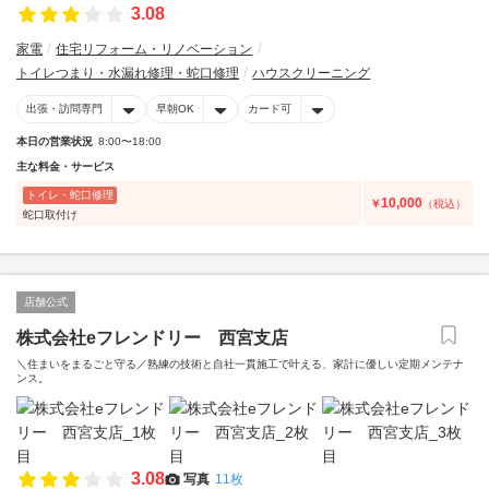
3.08
家電
住宅リフォーム・リノベーション
トイレつまり・水漏れ修理・蛇口修理
ハウスクリーニング
出張・訪問専門
早朝OK
カード可
本日の営業状況
8:00〜18:00
主な料金・サービス
トイレ・蛇口修理
10,000
￥
（税込）
蛇口取付け
店舗公式
株式会社eフレンドリー 西宮支店
＼住まいをまるごと守る／熟練の技術と自社一貫施工で叶える、家計に優しい定期メンテナ
ンス。
3.08
写真
11枚