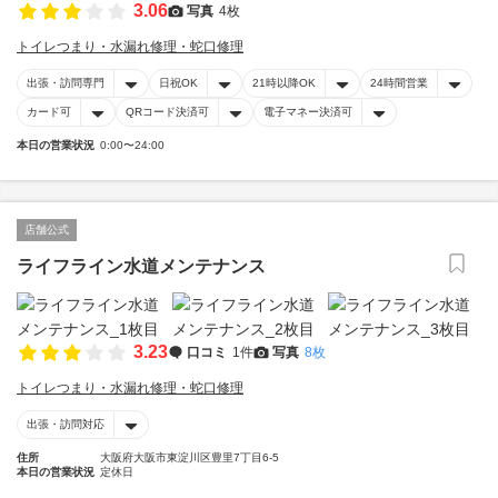
3.06
写真
4枚
トイレつまり・水漏れ修理・蛇口修理
出張・訪問専門
日祝OK
21時以降OK
24時間営業
カード可
QRコード決済可
電子マネー決済可
本日の営業状況
0:00〜24:00
店舗公式
ライフライン水道メンテナンス
3.23
口コミ
1件
写真
8枚
トイレつまり・水漏れ修理・蛇口修理
出張・訪問対応
住所
大阪府大阪市東淀川区豊里7丁目6-5
本日の営業状況
定休日