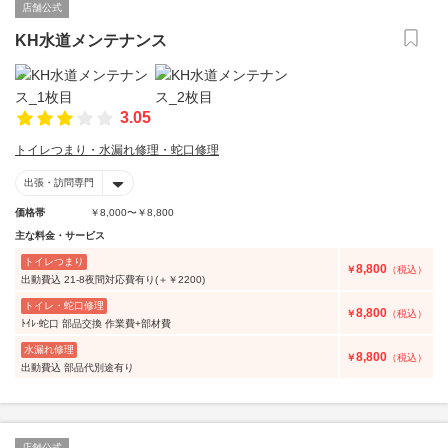
店舗公式
KH水道メンテナンス
3.05
トイレつまり・水漏れ修理・蛇口修理
出張・訪問専門
価格帯
￥8,000〜￥8,800
主な料金・サービス
トイレつまり
8,800
￥
（税込）
出動費込 21-8夜間対応費有り(＋￥2200)
トイレ・蛇口修理
8,800
￥
（税込）
ﾄｲﾚ·蛇口 部品交換 作業費+部材費
水漏れ修理
8,800
￥
（税込）
出動費込 部品代別途有り
店舗公式