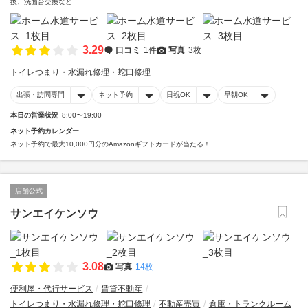
換、洗面台交換など
3.29
口コミ
1件
写真
3枚
トイレつまり・水漏れ修理・蛇口修理
出張・訪問専門
ネット予約
日祝OK
早朝OK
本日の営業状況
8:00〜19:00
ネット予約カレンダー
ネット予約で最大10,000円分のAmazonギフトカードが当たる！
店舗公式
サンエイケンソウ
3.08
写真
14枚
便利屋・代行サービス
賃貸不動産
トイレつまり・水漏れ修理・蛇口修理
不動産売買
倉庫・トランクルーム