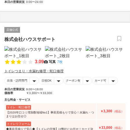
本日の営業状況
0:00〜24:00
店舗公式
株式会社ハウスサポート
3.09
写真
7枚
トイレつまり・水漏れ修理・蛇口修理
出張・訪問専門
日祝OK
クーポン有
カード可
本日の営業状況
9:00〜19:00
価格帯
￥3,300〜￥33,000
主な料金・サービス
トイレ・蛇口修理
3,300
￥
（税込）
【2020年口コミ増加数地域No1】事前見積もりで安心！水漏れ・つ
まりはお任せ◎
トイレリフォーム
33,000
￥
（税込）
◆事前見積りで安心◆【トイレの交換】は弊社にお任せ！カード決