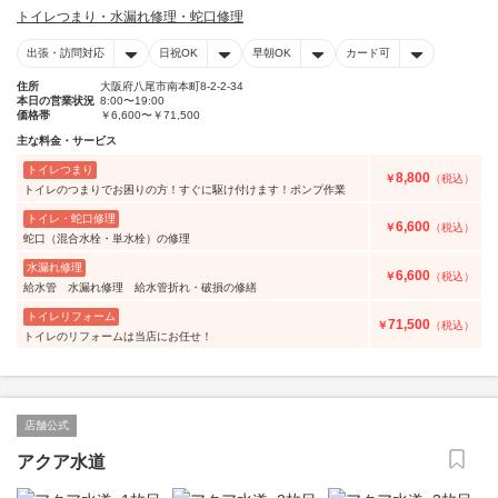
トイレつまり・水漏れ修理・蛇口修理
出張・訪問対応
日祝OK
早朝OK
カード可
住所
大阪府八尾市南本町8-2-2-34
本日の営業状況
8:00〜19:00
価格帯
￥6,600〜￥71,500
主な料金・サービス
トイレつまり
8,800
￥
（税込）
トイレのつまりでお困りの方！すぐに駆け付けます！ポンプ作業
トイレ・蛇口修理
6,600
￥
（税込）
蛇口（混合水栓・単水栓）の修理
水漏れ修理
6,600
￥
（税込）
給水管 水漏れ修理 給水管折れ・破損の修繕
トイレリフォーム
71,500
￥
（税込）
トイレのリフォームは当店にお任せ！
店舗公式
アクア水道