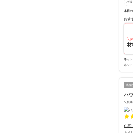
出張
本日の
おす
P
材
ネット
ネット
店舗
ハ
＼提案
住宅
トイ