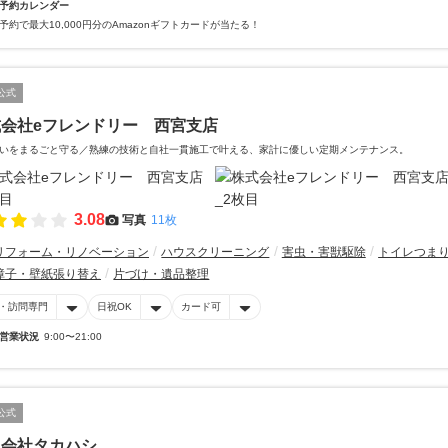
予約カレンダー
予約で最大10,000円分のAmazonギフトカードが当たる！
公式
式会社eフレンドリー 西宮支店
いをまるごと守る／熟練の技術と自社一貫施工で叶える、家計に優しい定期メンテナンス。
3.08
写真
11枚
リフォーム・リノベーション
ハウスクリーニング
害虫・害獣駆除
トイレつま
障子・壁紙張り替え
片づけ・遺品整理
・訪問専門
日祝OK
カード可
営業状況
9:00〜21:00
公式
同会社タカハシ