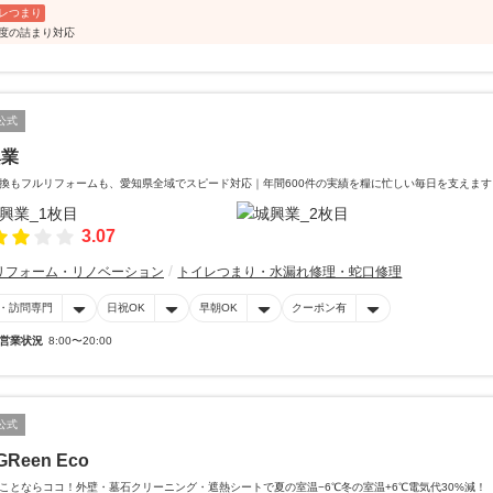
レつまり
軽度の詰まり対応
公式
興業
換もフルリフォームも、愛知県全域でスピード対応｜年間600件の実績を糧に忙しい毎日を支えます
3.07
リフォーム・リノベーション
トイレつまり・水漏れ修理・蛇口修理
・訪問専門
日祝OK
早朝OK
クーポン有
営業状況
8:00〜20:00
公式
GReen Eco
ことならココ！外壁・墓石クリーニング・遮熱シートで夏の室温−6℃冬の室温+6℃電気代30%減！