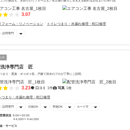
コンの新設も、水回りのリフォームも／名古屋の暮らしを支える頼れるお住まいの専門店
3.07
リフォーム・リノベーション
トイレつまり・水漏れ修理・蛇口修理
・訪問専門
公式
管洗浄専門店 匠
つまり・悪臭・ボコボコ音。戸建て排水のプロが丁寧にご説明。
3.23
口コミ
1件
写真
1枚
レつまり・水漏れ修理・蛇口修理
・訪問専門
日祝OK
早朝OK
カード可
営業状況
8:00〜20:00
￥4,000〜￥44,000
金・サービス