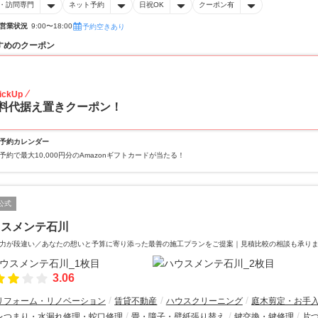
・訪問専門
ネット予約
日祝OK
クーポン有
営業状況
9:00〜18:00
予約空きあり
すめのクーポン
30
ickUp
料代据え置きクーポン！
予約カレンダー
予約で最大10,000円分のAmazonギフトカードが当たる！
公式
ウスメンテ石川
力が段違い／あなたの想いと予算に寄り添った最善の施工プランをご提案｜見積比較の相談も承り
3.06
リフォーム・リノベーション
賃貸不動産
ハウスクリーニング
庭木剪定・お手
レつまり・水漏れ修理・蛇口修理
畳・障子・壁紙張り替え
鍵交換・鍵修理
片