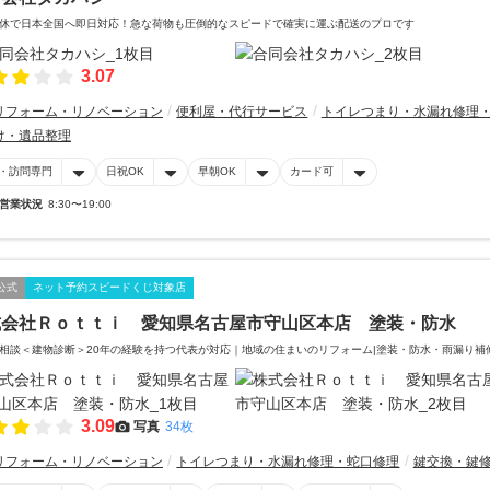
休で日本全国へ即日対応！急な荷物も圧倒的なスピードで確実に運ぶ配送のプロです
3.07
リフォーム・リノベーション
便利屋・代行サービス
トイレつまり・水漏れ修理
け・遺品整理
・訪問専門
日祝OK
早朝OK
カード可
営業状況
8:30〜19:00
公式
ネット予約スピードくじ対象店
式会社Ｒｏｔｔｉ 愛知県名古屋市守山区本店 塗装・防水
相談＜建物診断＞20年の経験を持つ代表が対応｜地域の住まいのリフォーム|塗装・防水・雨漏り補
3.09
写真
34枚
リフォーム・リノベーション
トイレつまり・水漏れ修理・蛇口修理
鍵交換・鍵