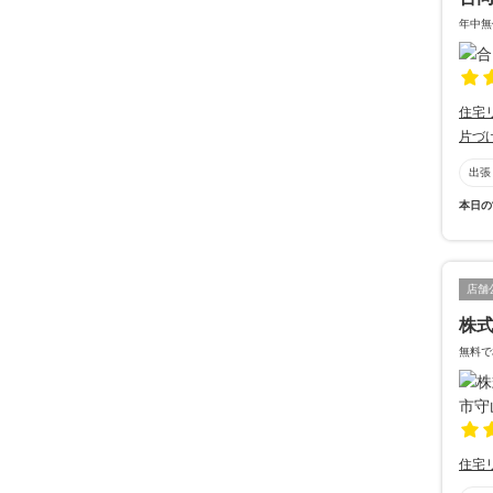
年中無
住宅
片づ
出張
本日の
店舗
株
無料で
住宅