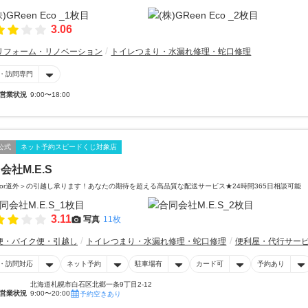
3.06
リフォーム・リノベーション
トイレつまり・水漏れ修理・蛇口修理
・訪問専門
営業状況
9:00〜18:00
公式
ネット予約スピードくじ対象店
会社M.E.S
or道外＞の引越し承ります！あなたの期待を超える高品質な配送サービス★24時間365日相談可能
3.11
写真
11枚
便・バイク便・引越し
トイレつまり・水漏れ修理・蛇口修理
便利屋・代行サー
・訪問対応
ネット予約
駐車場有
カード可
予約あり
北海道札幌市白石区北郷一条9丁目2-12
営業状況
9:00〜20:00
予約空きあり