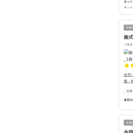
ネット
ネット
店舗
株
＼住ま
住宅
畳・
出張
本日の
店舗
合