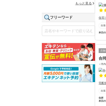
もっと見る
フリーワード
住宅
出張
本日の
店舗
合同
＜市内
宅配
出張
住所
本日の