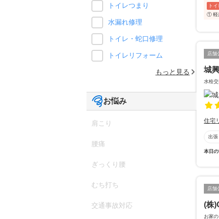
トイレつまり
トイ
① 
水漏れ修理
トイレ・蛇口修理
店舗
トイレリフォーム
城
もっと見る
水栓交
お悩み
住宅
肩こり
出張
腰痛
本日の
ぎっくり腰
むち打ち
店舗
(株)
交通事故対応
お家の