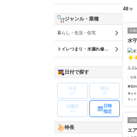
48
件
ジャンル・業種
店舗
暮らし・生活・住宅
水
トイレつまり・水漏れ修理・蛇口修理
トイ
日付で探す
出張
本日の
今日
明日
8/7
8/8
ネット
ネット
日時
日曜日
指定
8/9
店舗
特長
エア