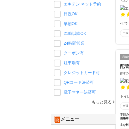
＼エア
エキテン ネット予約
日祝OK
早朝OK
住宅
21時以降OK
出張
24時間営業
クーポン有
店舗
駐車場有
配
クレジットカード可
排水の
QRコード決済可
電子マネー決済可
トイ
もっと見る
出張
本日の
価格帯
メニュー
主な料