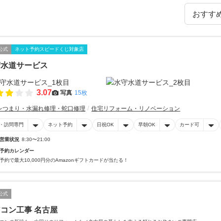
公式
ネット予約スピードくじ対象店
守水道サービス
3.07
写真
15枚
レつまり・水漏れ修理・蛇口修理
住宅リフォーム・リノベーション
・訪問専門
ネット予約
日祝OK
早朝OK
カード可
営業状況
8:30〜21:00
予約カレンダー
予約で最大10,000円分のAmazonギフトカードが当たる！
公式
コン工事 名古屋