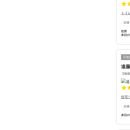
トイ
出張
住所
本日の
店舗
遠
【地域
住宅
出張
本日の