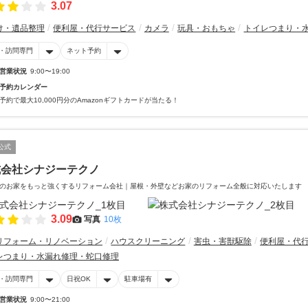
3.07
け・遺品整理
便利屋・代行サービス
カメラ
玩具・おもちゃ
トイレつまり・
・訪問専門
ネット予約
営業状況
9:00〜19:00
予約カレンダー
予約で最大10,000円分のAmazonギフトカードが当たる！
公式
式会社シナジーテクノ
のお家をもっと強くするリフォーム会社｜屋根・外壁などお家のリフォーム全般に対応いたします
3.09
写真
10枚
リフォーム・リノベーション
ハウスクリーニング
害虫・害獣駆除
便利屋・代
レつまり・水漏れ修理・蛇口修理
・訪問専門
日祝OK
駐車場有
営業状況
9:00〜21:00