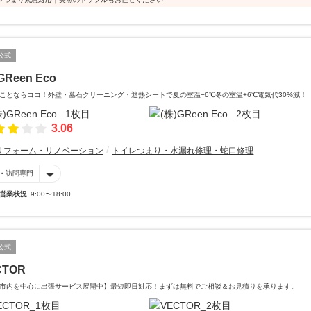
公式
GReen Eco
ことならココ！外壁・墓石クリーニング・遮熱シートで夏の室温−6℃冬の室温+6℃電気代30%減！
3.06
リフォーム・リノベーション
トイレつまり・水漏れ修理・蛇口修理
・訪問専門
営業状況
9:00〜18:00
公式
CTOR
市内を中心に出張サービス展開中】最短即日対応！まずは無料でご相談＆お見積りを承ります。