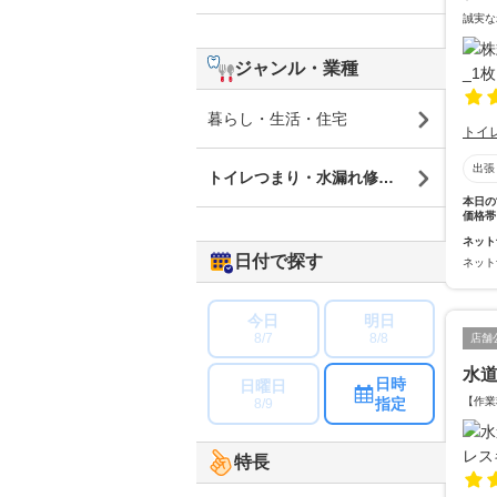
誠実な
ジャンル・業種
暮らし・生活・住宅
トイ
出張
トイレつまり・水漏れ修理・蛇口修理
本日の
価格帯
ネット
日付で探す
ネット
今日
明日
8/7
8/8
店舗
水
日時
日曜日
【作業
指定
8/9
特長