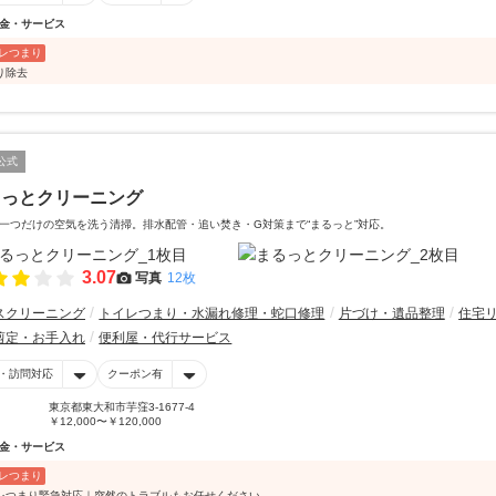
金・サービス
レつまり
り除去
公式
るっとクリーニング
一つだけの空気を洗う清掃。排水配管・追い焚き・G対策まで“まるっと”対応。
3.07
写真
12枚
スクリーニング
トイレつまり・水漏れ修理・蛇口修理
片づけ・遺品整理
住宅
剪定・お手入れ
便利屋・代行サービス
・訪問対応
クーポン有
東京都東大和市芋窪3-1677-4
￥12,000〜￥120,000
金・サービス
レつまり
レつまり緊急対応｜突然のトラブルもお任せください