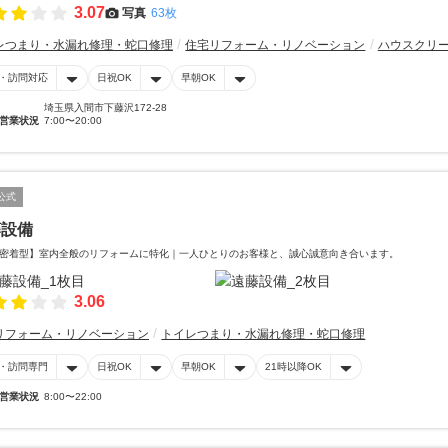
3.07
写真
63枚
レつまり・水漏れ修理・蛇口修理
住宅リフォーム・リノベーション
ハウスクリ
・訪問対応
日祝OK
早朝OK
埼玉県入間市下藤沢172-28
営業状況
7:00〜20:00
公式
藤設備
密着型】室内全般のリフォームに特化｜一人ひとりのお客様と、誠心誠意向き合います。
3.06
リフォーム・リノベーション
トイレつまり・水漏れ修理・蛇口修理
・訪問専門
日祝OK
早朝OK
21時以降OK
営業状況
8:00〜22:00