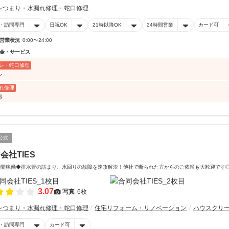
レつまり・水漏れ修理・蛇口修理
・訪問専門
日祝OK
21時以降OK
24時間営業
カード可
営業状況
0:00〜24:00
金・サービス
レ・蛇口修理
レ
れ修理
器
公式
会社TIES
時間稼働◆排水管の詰まり、水回りの故障を速攻解決！他社で断られた方からのご依頼も大歓迎です
3.07
写真
6枚
レつまり・水漏れ修理・蛇口修理
住宅リフォーム・リノベーション
ハウスクリ
・訪問専門
カード可