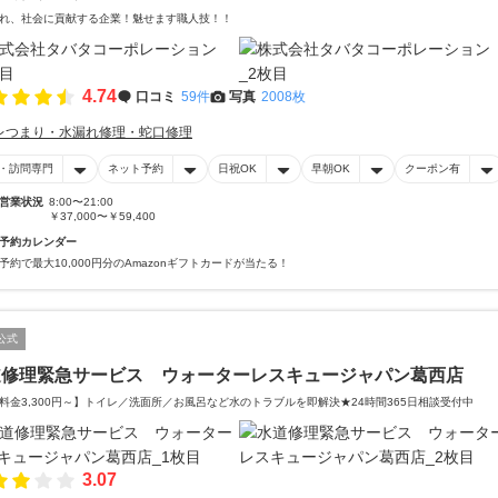
れ、社会に貢献する企業！魅せます職人技！！
4.74
口コミ
59件
写真
2008枚
レつまり・水漏れ修理・蛇口修理
・訪問専門
ネット予約
日祝OK
早朝OK
クーポン有
営業状況
8:00〜21:00
￥37,000〜￥59,400
予約カレンダー
予約で最大10,000円分のAmazonギフトカードが当たる！
公式
道修理緊急サービス ウォーターレスキュージャパン葛西店
料金3,300円～】トイレ／洗面所／お風呂など水のトラブルを即解決★24時間365日相談受付中
3.07