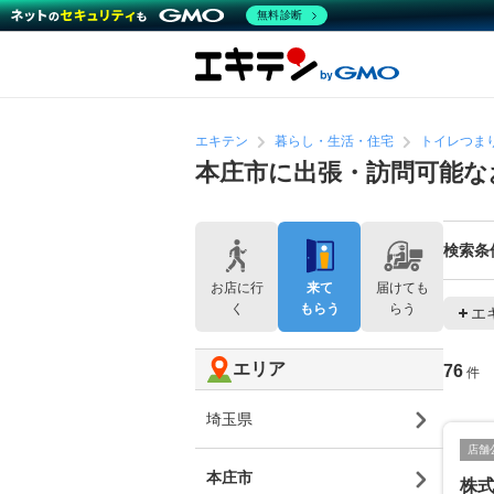
無料診断
エキテン
暮らし・生活・住宅
トイレつま
本庄市に出張・訪問可能な
検索条
お店に行
来て
届けても
く
もらう
らう
エ
エリア
76
件
埼玉県
店舗
本庄市
株