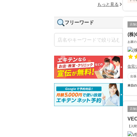
もっと見る
フリーワード
店舗
(株)
お家の
住宅
出張
本日の
店舗
VE
【入間