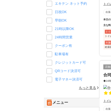
エキテン ネット予約
トイ
日祝OK
出張
本日の
早朝OK
主な料
21時以降OK
トイ
トイ
24時間営業
水漏
クーポン有
給湯
駐車場有
クレジットカード可
店舗
QRコード決済可
合同
電子マネー決済可
◆24
もっと見る
トイ
メニュー
出張