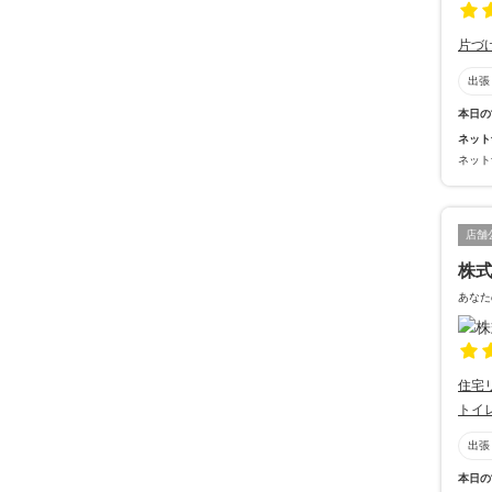
片づ
出張
本日の
ネット
ネット
店舗
株
あなた
住宅
トイ
出張
本日の