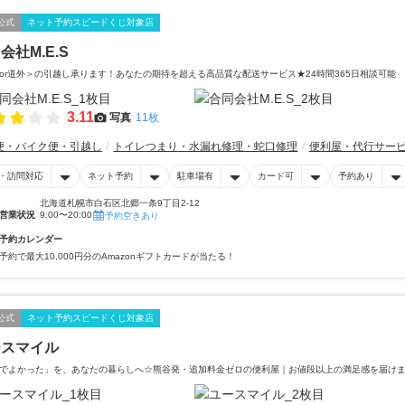
公式
ネット予約スピードくじ対象店
会社M.E.S
or道外＞の引越し承ります！あなたの期待を超える高品質な配送サービス★24時間365日相談可能
3.11
写真
11枚
便・バイク便・引越し
トイレつまり・水漏れ修理・蛇口修理
便利屋・代行サー
・訪問対応
ネット予約
駐車場有
カード可
予約あり
北海道札幌市白石区北郷一条9丁目2-12
営業状況
9:00〜20:00
予約空きあり
予約カレンダー
予約で最大10,000円分のAmazonギフトカードが当たる！
公式
ネット予約スピードくじ対象店
ースマイル
でよかった」を、あなたの暮らしへ☆熊谷発・追加料金ゼロの便利屋｜お値段以上の満足感を届け