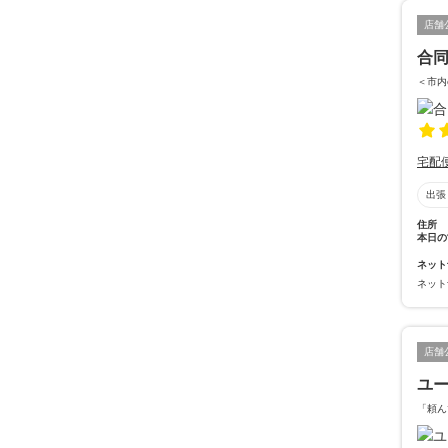
店舗
合同
＜市内
宅配
出張
住所
本日の
ネット
ネット
店舗
ユ
「頼ん