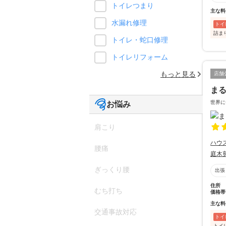
トイレつまり
主な料
水漏れ修理
トイ
詰ま
トイレ・蛇口修理
トイレリフォーム
もっと見る
店舗
ま
世界に
お悩み
肩こり
ハウ
腰痛
庭木
ぎっくり腰
出張
住所
むち打ち
価格帯
主な料
交通事故対応
トイ
トイ