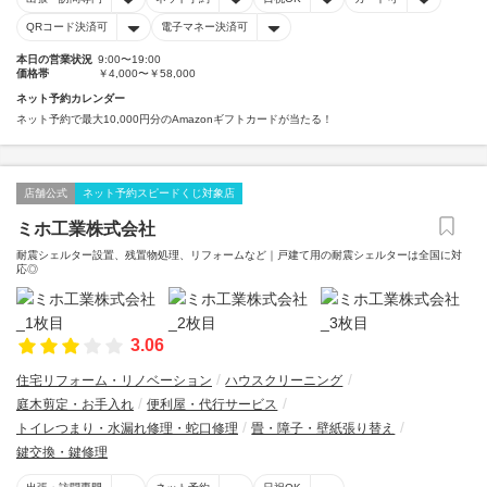
QRコード決済可
電子マネー決済可
本日の営業状況
9:00〜19:00
価格帯
￥4,000〜￥58,000
ネット予約カレンダー
ネット予約で最大10,000円分のAmazonギフトカードが当たる！
店舗公式
ネット予約スピードくじ対象店
ミホ工業株式会社
耐震シェルター設置、残置物処理、リフォームなど｜戸建て用の耐震シェルターは全国に対
応◎
3.06
住宅リフォーム・リノベーション
ハウスクリーニング
庭木剪定・お手入れ
便利屋・代行サービス
トイレつまり・水漏れ修理・蛇口修理
畳・障子・壁紙張り替え
鍵交換・鍵修理