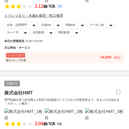
3.12
写真
7枚
トイレつまり・水漏れ修理・蛇口修理
出張・訪問専門
日祝OK
早朝OK
クーポン有
カード可
女性歓迎
男性歓迎
本日の営業状況
8:00〜20:00
主な料金・サービス
トイレつまり
8,800
￥
（税込）
吸引ポンプ作業
店舗公式
株式会社HMT
専門知識を持つ自社職人が対応◎給湯器のトラブルから外壁塗装まで、住まいのお悩みを
「ガオッ」と解決！
3.09
写真
4枚