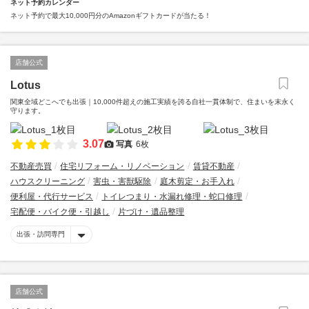
ネット予約カレンダー
ネット予約で最大10,000円分のAmazonギフトカードが当たる！
店舗公式
Lotus
関東全域どこへでも出張｜10,000件超えの施工実績を誇る自社一貫体制で、住まいを末永く
守ります。
3.07
写真
6枚
不動産売買
住宅リフォーム・リノベーション
賃貸不動産
ハウスクリーニング
害虫・害獣駆除
庭木剪定・お手入れ
便利屋・代行サービス
トイレつまり・水漏れ修理・蛇口修理
宅配便・バイク便・引越し
片づけ・遺品整理
出張・訪問専門
店舗公式