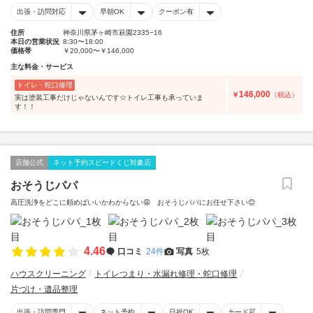
出張・訪問対応
早朝OK
クーポン有
住所
神奈川県茅ヶ崎市萩園2335−16
本日の営業状況
8:30〜18:00
価格帯
￥20,000〜￥146,000
主な料金・サービス
トイレ・蛇口修理
146,000
￥
（税込）
実は塗装工事だけじゃないんです☆トイレ工事も承っていま
す！！
店舗公式
ネット予約スピードくじ対象店
おそうじパパ
高圧洗浄をどこに頼めばいいかわからない😩 おそうじパパにお任せ下さい😊
4.46
口コミ
24件
写真
5枚
ハウスクリーニング
トイレつまり・水漏れ修理・蛇口修理
片づけ・遺品整理
出張・訪問専門
ネット予約
日祝OK
カード可