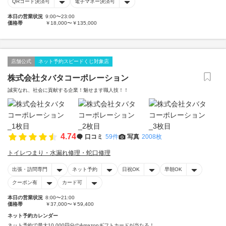
QRコード決済可
電子マネー決済可
本日の営業状況
9:00〜23:00
価格帯
￥18,000〜￥135,000
店舗公式
ネット予約スピードくじ対象店
株式会社タバタコーポレーション
誠実なれ、社会に貢献する企業！魅せます職人技！！
4.74
口コミ
59件
写真
2008枚
トイレつまり・水漏れ修理・蛇口修理
出張・訪問専門
ネット予約
日祝OK
早朝OK
クーポン有
カード可
本日の営業状況
8:00〜21:00
価格帯
￥37,000〜￥59,400
ネット予約カレンダー
ネット予約で最大10,000円分のAmazonギフトカードが当たる！