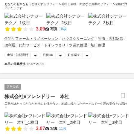
あなたのお家をもっと強くするリフォーム会社｜屋根・外壁などお家のリフォーム全般に対
応いたします
3.09
写真
10枚
住宅リフォーム・リノベーション
ハウスクリーニング
害虫・害獣駆除
便利屋・代行サービス
トイレつまり・水漏れ修理・蛇口修理
出張・訪問専門
日祝OK
駐車場有
本日の営業状況
9:00〜21:00
店舗公式
株式会社eフレンドリー 本社
工事が終わってからが本当のお付き合い。地域に根ざしたサービスで一生涯の安心をお届け
＊
3.07
写真
11枚