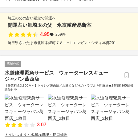
埼玉の父の占い鑑定で開運へ
開運占い師埼玉の父 永友殖産易断室
4.95
259件
埼玉県さいたま市北区本郷町７８１−１エレガントシティ本郷201
店舗公式
水道修理緊急サービス ウォーターレスキュー
ジャパン葛西店
【作業料金3,300円～】トイレ／洗面所／お風呂など水のトラブルを即解決★24時間365日相
談受付中
3.07
トイレつまり・水漏れ修理・蛇口修理