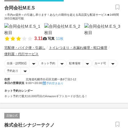
合同会社M.E.S
＜市内or道外＞の引越し承ります！あなたの期待を超える高品質な配送サービス★24時間
365日相談可能
3.11
写真
11枚
宅配便・バイク便・引越し
トイレつまり・水漏れ修理・蛇口修理
便利屋・代行サービス
出張・訪問対応
ネット予約
駐車場有
カード可
予約あり
住所
北海道札幌市白石区北郷一条9丁目2-12
本日の営業状況
9:00〜20:00
予約空きあり
ネット予約カレンダー
ネット予約で最大10,000円分のAmazonギフトカードが当たる！
店舗公式
株式会社シナジーテクノ