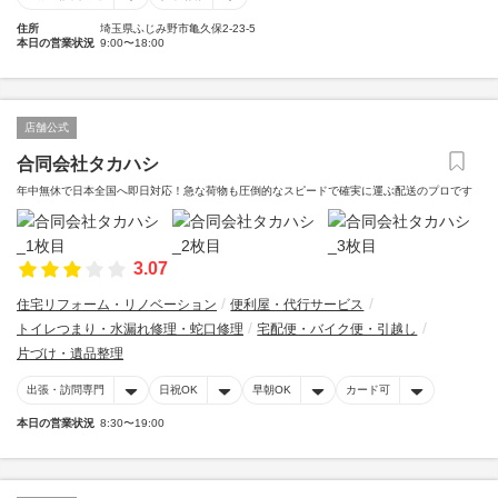
住所
埼玉県ふじみ野市亀久保2-23-5
本日の営業状況
9:00〜18:00
店舗公式
合同会社タカハシ
年中無休で日本全国へ即日対応！急な荷物も圧倒的なスピードで確実に運ぶ配送のプロです
3.07
住宅リフォーム・リノベーション
便利屋・代行サービス
トイレつまり・水漏れ修理・蛇口修理
宅配便・バイク便・引越し
片づけ・遺品整理
出張・訪問専門
日祝OK
早朝OK
カード可
本日の営業状況
8:30〜19:00