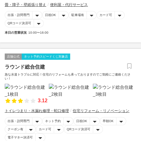
畳・障子・壁紙張り替え
便利屋・代行サービス
出張・訪問専門
日祝OK
駐車場有
カード可
QRコード決済可
本日の営業状況
10:00〜16:00
店舗公式
ネット予約スピードくじ対象店
ラウンド総合住建
急な水道トラブルに対応！住宅のリフォームも承っておりますのでご気軽にご連絡くださ
い！
3.12
トイレつまり・水漏れ修理・蛇口修理
住宅リフォーム・リノベーション
出張・訪問専門
ネット予約
日祝OK
早朝OK
クーポン有
カード可
QRコード決済可
電子マネー決済可