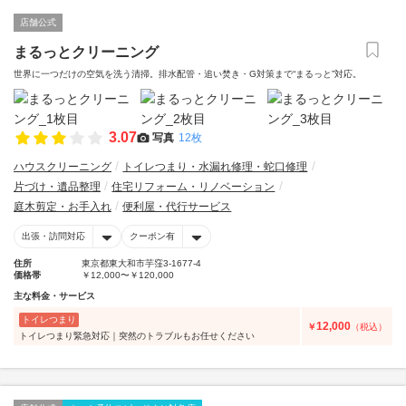
店舗公式
まるっとクリーニング
世界に一つだけの空気を洗う清掃。排水配管・追い焚き・G対策まで“まるっと”対応。
3.07
写真
12枚
ハウスクリーニング
トイレつまり・水漏れ修理・蛇口修理
片づけ・遺品整理
住宅リフォーム・リノベーション
庭木剪定・お手入れ
便利屋・代行サービス
出張・訪問対応
クーポン有
住所
東京都東大和市芋窪3-1677-4
価格帯
￥12,000〜￥120,000
主な料金・サービス
トイレつまり
12,000
￥
（税込）
トイレつまり緊急対応｜突然のトラブルもお任せください