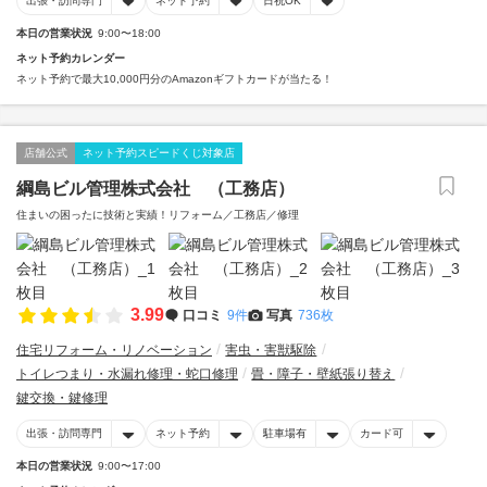
出張・訪問専門
ネット予約
日祝OK
本日の営業状況
9:00〜18:00
ネット予約カレンダー
ネット予約で最大10,000円分のAmazonギフトカードが当たる！
店舗公式
ネット予約スピードくじ対象店
綱島ビル管理株式会社 （工務店）
住まいの困ったに技術と実績！リフォーム／工務店／修理
3.99
口コミ
9件
写真
736枚
住宅リフォーム・リノベーション
害虫・害獣駆除
トイレつまり・水漏れ修理・蛇口修理
畳・障子・壁紙張り替え
鍵交換・鍵修理
出張・訪問専門
ネット予約
駐車場有
カード可
本日の営業状況
9:00〜17:00