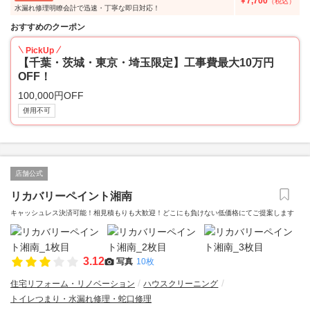
7,700
￥
（税込）
水漏れ修理明瞭会計で迅速・丁寧な即日対応！
おすすめのクーポン
PickUp
【千葉・茨城・東京・埼玉限定】工事費最大10万円
OFF！
100,000円OFF
併用不可
店舗公式
リカバリーペイント湘南
キャッシュレス決済可能！相見積もりも大歓迎！どこにも負けない低価格にてご提案します
3.12
写真
10枚
住宅リフォーム・リノベーション
ハウスクリーニング
トイレつまり・水漏れ修理・蛇口修理