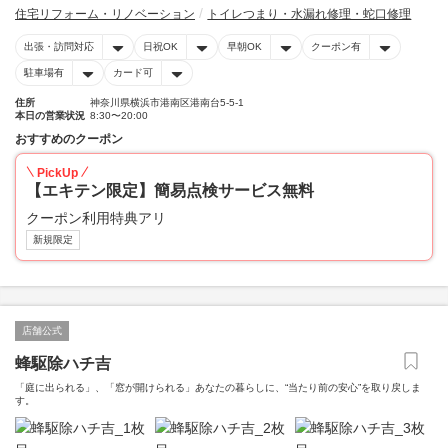
住宅リフォーム・リノベーション
トイレつまり・水漏れ修理・蛇口修理
出張・訪問対応
日祝OK
早朝OK
クーポン有
駐車場有
カード可
住所
神奈川県横浜市港南区港南台5-5-1
本日の営業状況
8:30〜20:00
おすすめのクーポン
PickUp
【エキテン限定】簡易点検サービス無料
クーポン利用特典アリ
新規限定
店舗公式
蜂駆除ハチ吉
「庭に出られる」、「窓が開けられる」あなたの暮らしに、“当たり前の安心”を取り戻しま
す。