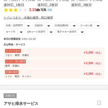
3.10
写真
8枚
トイレつまり・水漏れ修理・蛇口修理
出張・訪問専門
日祝OK
21時以降OK
クーポン有
カード可
QRコード決済可
電子マネー決済可
本日の営業状況
5:00〜21:30
主な料金・サービス
トイレつまり
3,300
￥
（税込）
つまり 修理 水漏れ
トイレ・蛇口修理
3,300
￥
（税込）
修理 水漏れ
水漏れ修理
3,300
￥
（税込）
トイレ 風呂 キッチン
店舗公式
アサヒ排水サービス