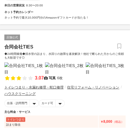
本日の営業状況
8:30〜20:00
ネット予約カレンダー
ネット予約で最大10,000円分のAmazonギフトカードが当たる！
店舗公式
合同会社TIES
◆24時間稼働◆排水管の詰まり、水回りの故障を速攻解決！他社で断られた方からのご依頼
も大歓迎です◎
3.07
写真
6枚
トイレつまり・水漏れ修理・蛇口修理
住宅リフォーム・リノベーション
ハウスクリーニング
出張・訪問専門
カード可
主な料金・サービス
トイレつまり
8,000
￥
（税込）
詰まり除去