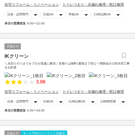
住宅リフォーム・リノベーション
トイレつまり・水漏れ修理・蛇口修理
出張・訪問専門
日祝OK
早朝OK
21時以降OK
本日の営業状況
8:00〜22:00
店舗公式
IKクリーン
＼水回りのつまりをプロが迅速に解決／見積りは無料♪最後まで安心！明朗会計の排水管工事
をお約束
3.06
住宅リフォーム・リノベーション
トイレつまり・水漏れ修理・蛇口修理
出張・訪問専門
日祝OK
21時以降OK
24時間営業
本日の営業状況
0:00〜24:00
店舗公式
ネット予約スピードくじ対象店