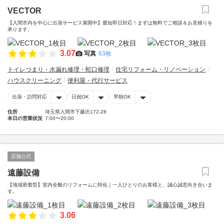
VECTOR
【入間市内を中心に出張サービス展開中】最短即日対応！まずは無料でご相談＆お見積りを
承ります。
3.07
写真
63枚
トイレつまり・水漏れ修理・蛇口修理
住宅リフォーム・リノベーション
ハウスクリーニング
便利屋・代行サービス
出張・訪問対応
日祝OK
早朝OK
住所
埼玉県入間市下藤沢172-28
本日の営業状況
7:00〜20:00
店舗公式
遠藤設備
【地域密着型】室内全般のリフォームに特化｜一人ひとりのお客様と、誠心誠意向き合いま
す。
3.06