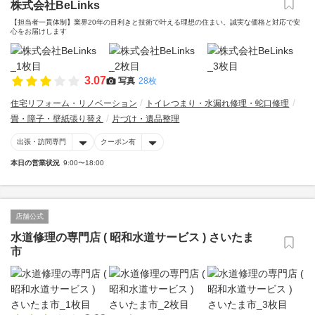
株式会社BeLinks
【担当者一貫体制】業界20年の目利きと技術で叶える理想の住まい。誠実な価格と対応で安
心をお届けします
3.07
写真
28枚
住宅リフォーム・リノベーション
トイレつまり・水漏れ修理・蛇口修理
畳・障子・壁紙張り替え
片づけ・遺品整理
出張・訪問専門
クーポン有
本日の営業状況
9:00〜18:00
店舗公式
水道修理の専門店 ( 昭和水道サービス ) さいたま
市