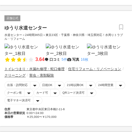
店舗公式
ゆうり水道センター
水道センター＜24時間365日＞東京23区・千葉県・神奈川県・埼玉県対応！水周りトラブ
ル・リフォーム
3.64
口コミ
5件
写真
16枚
トイレつまり・水漏れ修理・蛇口修理
住宅リフォーム・リノベーション
クリーニング
害虫・害獣駆除
出張・訪問対応
日祝OK
21時以降OK
24時間営業
クーポン有
カード可
QRコード決済可
電子マネー決済可
住所
東京都中央区東日本橋2-11-6
本日の営業状況
0:00〜24:00
価格帯
￥25,000〜￥170,000