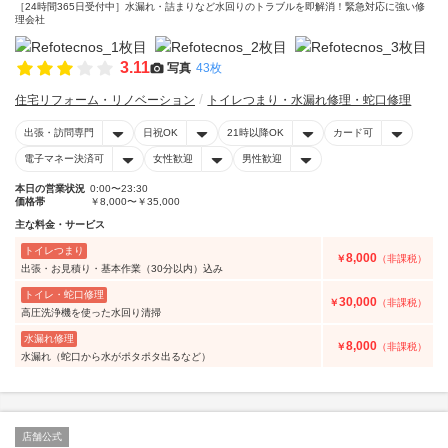
［24時間365日受付中］水漏れ・詰まりなど水回りのトラブルを即解消！緊急対応に強い修
理会社
3.11
写真
43枚
住宅リフォーム・リノベーション
トイレつまり・水漏れ修理・蛇口修理
出張・訪問専門
日祝OK
21時以降OK
カード可
電子マネー決済可
女性歓迎
男性歓迎
本日の営業状況
0:00〜23:30
価格帯
￥8,000〜￥35,000
主な料金・サービス
トイレつまり
8,000
￥
（非課税）
出張・お見積り・基本作業（30分以内）込み
トイレ・蛇口修理
30,000
￥
（非課税）
高圧洗浄機を使った水回り清掃
水漏れ修理
8,000
￥
（非課税）
水漏れ（蛇口から水がポタポタ出るなど）
店舗公式