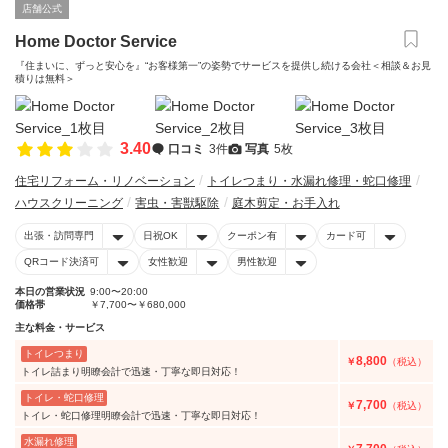
店舗公式
Home Doctor Service
『住まいに、ずっと安心を』“お客様第一”の姿勢でサービスを提供し続ける会社＜相談＆お見
積りは無料＞
3.40
口コミ
3件
写真
5枚
住宅リフォーム・リノベーション
トイレつまり・水漏れ修理・蛇口修理
ハウスクリーニング
害虫・害獣駆除
庭木剪定・お手入れ
出張・訪問専門
日祝OK
クーポン有
カード可
QRコード決済可
女性歓迎
男性歓迎
本日の営業状況
9:00〜20:00
価格帯
￥7,700〜￥680,000
主な料金・サービス
トイレつまり
8,800
￥
（税込）
トイレ詰まり明瞭会計で迅速・丁寧な即日対応！
トイレ・蛇口修理
7,700
￥
（税込）
トイレ・蛇口修理明瞭会計で迅速・丁寧な即日対応！
水漏れ修理