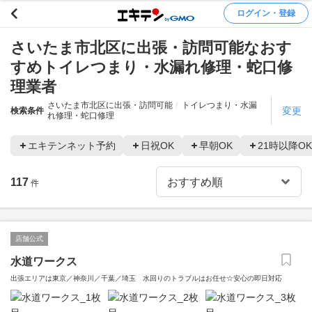
ログイン・登録
さいたま市北区に出張・訪問可能なおす
すめトイレつまり・水漏れ修理・蛇口修
理業者
さいたま市北区に出張・訪問可能
トイレつまり・水漏
変更
検索条件
れ修理・蛇口修理
エキテンネット予約
日祝OK
早朝OK
21時以降OK
117
件
店舗公式
水道ワークス
出張エリアは東京／神奈川／千葉／埼玉 水回りのトラブルはお任せ☆安心の即日対応