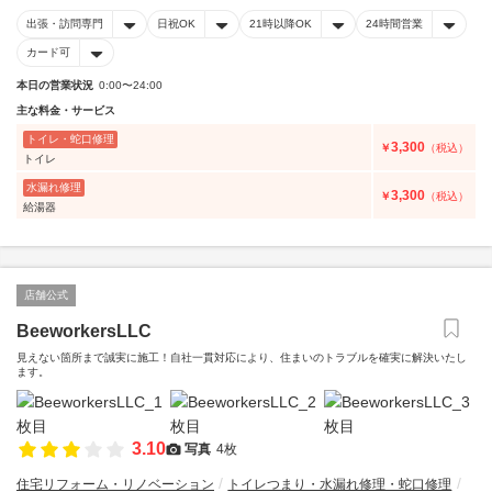
出張・訪問専門
日祝OK
21時以降OK
24時間営業
カード可
本日の営業状況
0:00〜24:00
主な料金・サービス
トイレ・蛇口修理
3,300
￥
（税込）
トイレ
水漏れ修理
3,300
￥
（税込）
給湯器
店舗公式
BeeworkersLLC
見えない箇所まで誠実に施工！自社一貫対応により、住まいのトラブルを確実に解決いたし
ます。
3.10
写真
4枚
住宅リフォーム・リノベーション
トイレつまり・水漏れ修理・蛇口修理