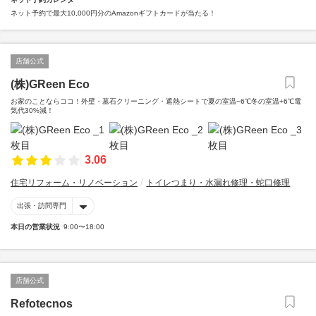
ネット予約で最大10,000円分のAmazonギフトカードが当たる！
店舗公式
(株)GReen Eco
お家のことならココ！外壁・墓石クリーニング・遮熱シートで夏の室温−6℃冬の室温+6℃電
気代30%減！
3.06
住宅リフォーム・リノベーション
トイレつまり・水漏れ修理・蛇口修理
出張・訪問専門
本日の営業状況
9:00〜18:00
店舗公式
Refotecnos