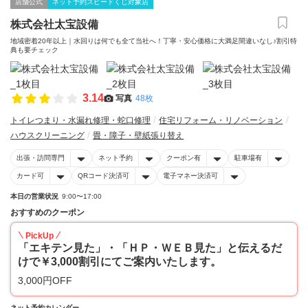
店舗公式
ネット予約スピードくじ対象店
株式会社太宝設備
地域密着20年以上｜水回りは何でも全て当社へ！丁寧・安心価格に大満足間違いなし♪割引特
典も要チェック
3.14
写真
48枚
トイレつまり・水漏れ修理・蛇口修理
住宅リフォーム・リノベーション
ハウスクリーニング
畳・障子・壁紙張り替え
出張・訪問専門
ネット予約
クーポン有
駐車場有
カード可
QRコード決済可
電子マネー決済可
本日の営業状況
9:00〜17:00
おすすめのクーポン
PickUp
「エキテン見た」・「ＨＰ・ＷＥＢ見た」と伝えるだ
けで￥3,000割引にてご案内いたします。
3,000円OFF
ネット予約カレンダー