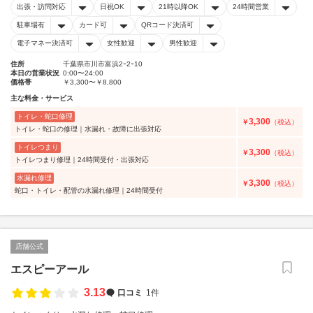
出張・訪問対応
日祝OK
21時以降OK
24時間営業
駐車場有
カード可
QRコード決済可
電子マネー決済可
女性歓迎
男性歓迎
住所
千葉県市川市富浜2ｰ2ｰ10
本日の営業状況
0:00〜24:00
価格帯
￥3,300〜￥8,800
主な料金・サービス
トイレ・蛇口修理
3,300
￥
（税込）
トイレ・蛇口の修理｜水漏れ・故障に出張対応
トイレつまり
3,300
￥
（税込）
トイレつまり修理｜24時間受付・出張対応
水漏れ修理
3,300
￥
（税込）
蛇口・トイレ・配管の水漏れ修理｜24時間受付
店舗公式
エスピーアール
3.13
口コミ
1件