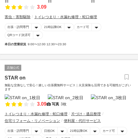
3.09
害虫・害獣駆除
トイレつまり・水漏れ修理・蛇口修理
出張・訪問専門
21時以降OK
カード可
QRコード決済可
本日の営業状況
9:00〜12:00 12:30〜23:30
店舗公式
STAR on
無駄な交換なしで安心！嬉しい出張費無料サービス｜火災保険も活用できる可能性がござい
ます
3.09
写真
3枚
トイレつまり・水漏れ修理・蛇口修理
片づけ・遺品整理
住宅リフォーム・リノベーション
便利屋・代行サービス
出張・訪問専門
日祝OK
21時以降OK
カード可