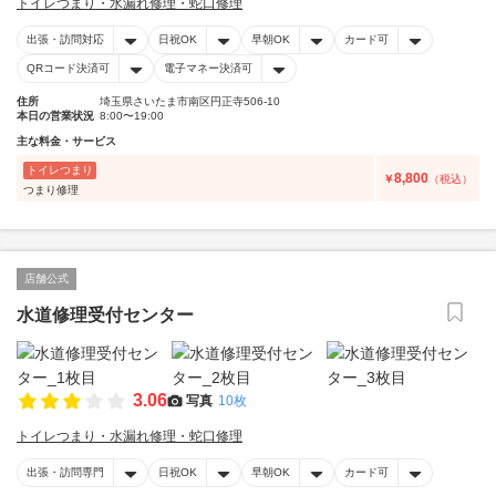
トイレつまり・水漏れ修理・蛇口修理
出張・訪問対応
日祝OK
早朝OK
カード可
QRコード決済可
電子マネー決済可
住所
埼玉県さいたま市南区円正寺506-10
本日の営業状況
8:00〜19:00
主な料金・サービス
トイレつまり
8,800
￥
（税込）
つまり修理
店舗公式
水道修理受付センター
3.06
写真
10枚
トイレつまり・水漏れ修理・蛇口修理
出張・訪問専門
日祝OK
早朝OK
カード可