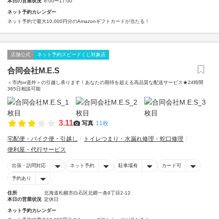
本日の営業状況
8:00〜17:00
ネット予約カレンダー
ネット予約で最大10,000円分のAmazonギフトカードが当たる！
店舗公式
ネット予約スピードくじ対象店
合同会社M.E.S
＜市内or道外＞の引越し承ります！あなたの期待を超える高品質な配送サービス★24時間
365日相談可能
3.11
写真
11枚
宅配便・バイク便・引越し
トイレつまり・水漏れ修理・蛇口修理
便利屋・代行サービス
出張・訪問対応
ネット予約
駐車場有
カード可
予約あり
住所
北海道札幌市白石区北郷一条9丁目2-12
本日の営業状況
定休日
ネット予約カレンダー