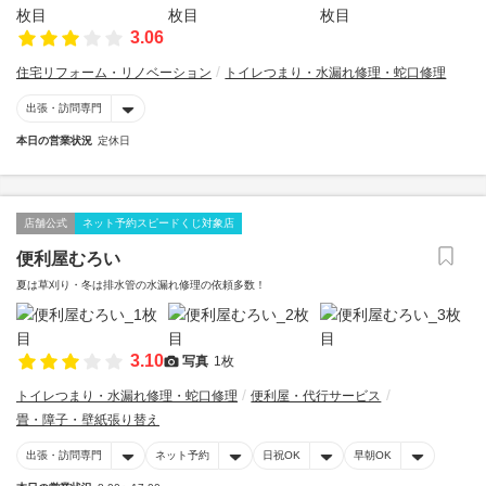
3.06
住宅リフォーム・リノベーション
トイレつまり・水漏れ修理・蛇口修理
出張・訪問専門
本日の営業状況
定休日
店舗公式
ネット予約スピードくじ対象店
便利屋むろい
夏は草刈り・冬は排水管の水漏れ修理の依頼多数！
3.10
写真
1枚
トイレつまり・水漏れ修理・蛇口修理
便利屋・代行サービス
畳・障子・壁紙張り替え
出張・訪問専門
ネット予約
日祝OK
早朝OK