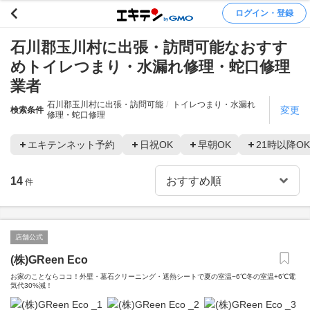
ログイン・登録
石川郡玉川村に出張・訪問可能なおすす
めトイレつまり・水漏れ修理・蛇口修理
業者
石川郡玉川村に出張・訪問可能
トイレつまり・水漏れ
変更
検索条件
修理・蛇口修理
エキテンネット予約
日祝OK
早朝OK
21時以降OK
14
件
店舗公式
(株)GReen Eco
お家のことならココ！外壁・墓石クリーニング・遮熱シートで夏の室温−6℃冬の室温+6℃電
気代30%減！