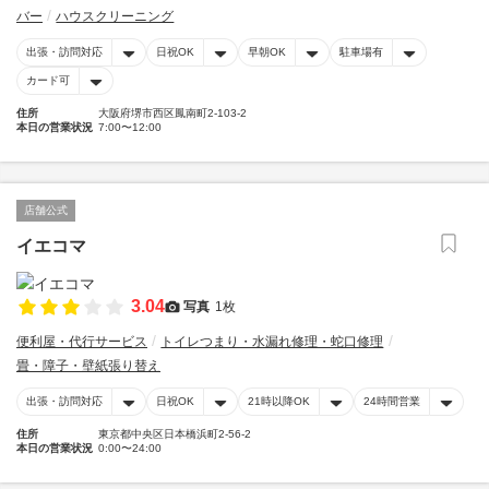
バー
ハウスクリーニング
出張・訪問対応
日祝OK
早朝OK
駐車場有
カード可
住所
大阪府堺市西区鳳南町2-103-2
本日の営業状況
7:00〜12:00
店舗公式
イエコマ
3.04
写真
1枚
便利屋・代行サービス
トイレつまり・水漏れ修理・蛇口修理
畳・障子・壁紙張り替え
出張・訪問対応
日祝OK
21時以降OK
24時間営業
住所
東京都中央区日本橋浜町2-56-2
本日の営業状況
0:00〜24:00