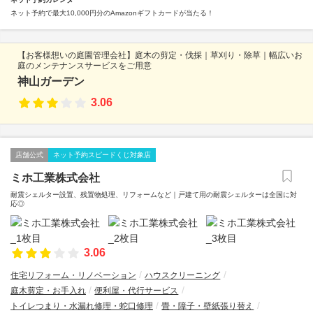
ネット予約で最大10,000円分のAmazonギフトカードが当たる！
【お客様想いの庭園管理会社】庭木の剪定・伐採｜草刈り・除草｜幅広いお
庭のメンテナンスサービスをご用意
神山ガーデン
3.06
店舗公式
ネット予約スピードくじ対象店
ミホ工業株式会社
耐震シェルター設置、残置物処理、リフォームなど｜戸建て用の耐震シェルターは全国に対
応◎
3.06
住宅リフォーム・リノベーション
ハウスクリーニング
庭木剪定・お手入れ
便利屋・代行サービス
トイレつまり・水漏れ修理・蛇口修理
畳・障子・壁紙張り替え