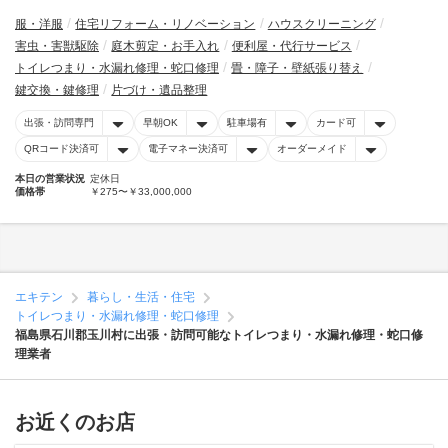
服・洋服
住宅リフォーム・リノベーション
ハウスクリーニング
害虫・害獣駆除
庭木剪定・お手入れ
便利屋・代行サービス
トイレつまり・水漏れ修理・蛇口修理
畳・障子・壁紙張り替え
鍵交換・鍵修理
片づけ・遺品整理
出張・訪問専門
早朝OK
駐車場有
カード可
QRコード決済可
電子マネー決済可
オーダーメイド
本日の営業状況
定休日
価格帯
￥275〜￥33,000,000
エキテン
暮らし・生活・住宅
トイレつまり・水漏れ修理・蛇口修理
福島県石川郡玉川村に出張・訪問可能なトイレつまり・水漏れ修理・蛇口修
理業者
お近くのお店