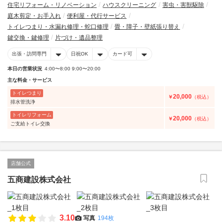
住宅リフォーム・リノベーション
ハウスクリーニング
害虫・害獣駆除
庭木剪定・お手入れ
便利屋・代行サービス
トイレつまり・水漏れ修理・蛇口修理
畳・障子・壁紙張り替え
鍵交換・鍵修理
片づけ・遺品整理
出張・訪問専門
日祝OK
カード可
本日の営業状況
4:00〜8:00 9:00〜20:00
主な料金・サービス
トイレつまり
20,000
￥
（税込）
排水管洗浄
トイレリフォーム
20,000
￥
（税込）
ご支給トイレ交換
店舗公式
五商建設株式会社
3.10
写真
194枚