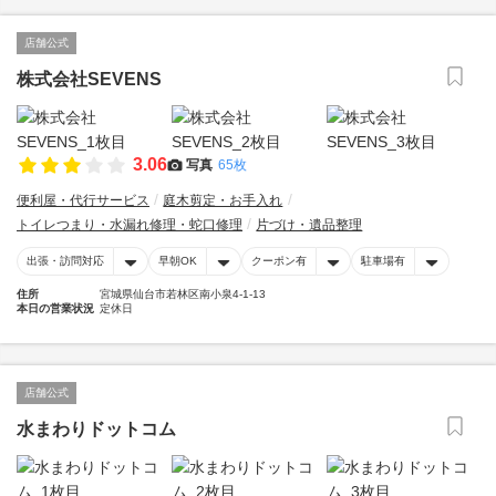
店舗公式
株式会社SEVENS
3.06
写真
65枚
便利屋・代行サービス
庭木剪定・お手入れ
トイレつまり・水漏れ修理・蛇口修理
片づけ・遺品整理
出張・訪問対応
早朝OK
クーポン有
駐車場有
住所
宮城県仙台市若林区南小泉4-1-13
本日の営業状況
定休日
店舗公式
水まわりドットコム