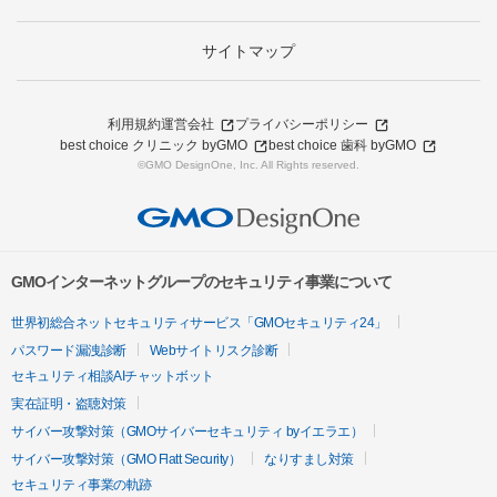
サイトマップ
利用規約
運営会社
プライバシーポリシー
best choice クリニック byGMO
best choice 歯科 byGMO
©GMO DesignOne, Inc. All Rights reserved.
GMOインターネットグループのセキュリティ事業について
世界初総合ネットセキュリティサービス「GMOセキュリティ24」
パスワード漏洩診断
Webサイトリスク診断
セキュリティ相談AIチャットボット
実在証明・盗聴対策
サイバー攻撃対策（GMOサイバーセキュリティ byイエラエ）
サイバー攻撃対策（GMO Flatt Security）
なりすまし対策
セキュリティ事業の軌跡