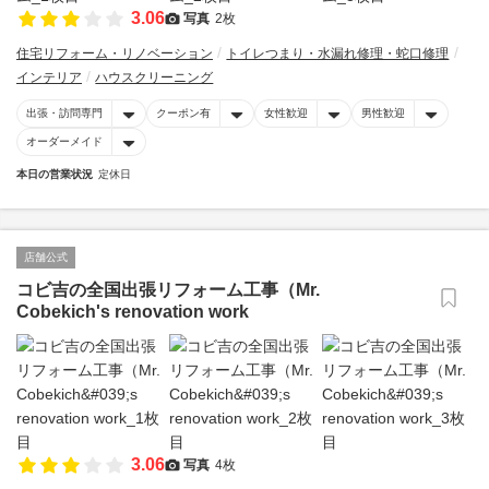
3.06
写真
2枚
住宅リフォーム・リノベーション
トイレつまり・水漏れ修理・蛇口修理
インテリア
ハウスクリーニング
出張・訪問専門
クーポン有
女性歓迎
男性歓迎
オーダーメイド
本日の営業状況
定休日
店舗公式
コビ吉の全国出張リフォーム工事（Mr.
Cobekich's renovation work
3.06
写真
4枚