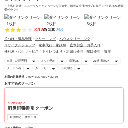
＼見逃し厳禁！ユニークなキャンペーンを実施中／清掃＆片付けのプロ集団♪ご依頼は24時間
受付中です！
3.12
写真
26枚
片づけ・遺品整理
クリーニング
ハウスクリーニング
リサイクルショップ
家事代行・家政婦
庭木剪定・お手入れ
便利屋・代行サービス
トイレつまり・水漏れ修理・蛇口修理
質屋
出張・訪問専門
ネット予約
日祝OK
21時以降OK
クーポン有
カード可
出張買取
本日の営業状況
0:00〜8:30 9:00〜23:30
おすすめのクーポン
20
PickUp
消臭消毒割引クーポン
新規限定
併用不可
ネット予約カレンダー