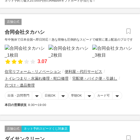
ネット予約で最大10,000円分のAmazonギフトカードが当たる！
店舗公式
合同会社タカハシ
年中無休で日本全国へ即日対応！急な荷物も圧倒的なスピードで確実に運ぶ配送のプロです
3.07
住宅リフォーム・リノベーション
便利屋・代行サービス
トイレつまり・水漏れ修理・蛇口修理
宅配便・バイク便・引越し
片づけ・遺品整理
出張・訪問専門
日祝OK
早朝OK
カード可
本日の営業状況
8:30〜19:00
店舗公式
ネット予約スピードくじ対象店
ダイサンクリーン