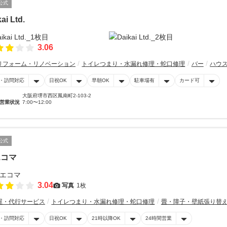
公式
ai Ltd.
3.06
リフォーム・リノベーション
トイレつまり・水漏れ修理・蛇口修理
バー
ハウ
・訪問対応
日祝OK
早朝OK
駐車場有
カード可
大阪府堺市西区鳳南町2-103-2
営業状況
7:00〜12:00
公式
エコマ
3.04
写真
1枚
屋・代行サービス
トイレつまり・水漏れ修理・蛇口修理
畳・障子・壁紙張り替
・訪問対応
日祝OK
21時以降OK
24時間営業