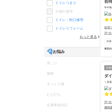
合
トイレつまり
年中無
水漏れ修理
トイレ・蛇口修理
住宅
トイレリフォーム
片づ
もっと見る
出張
本日の
お悩み
肩こり
店舗
腰痛
ダ
＼見逃
ぎっくり腰
むち打ち
片づ
交通事故対応
便利