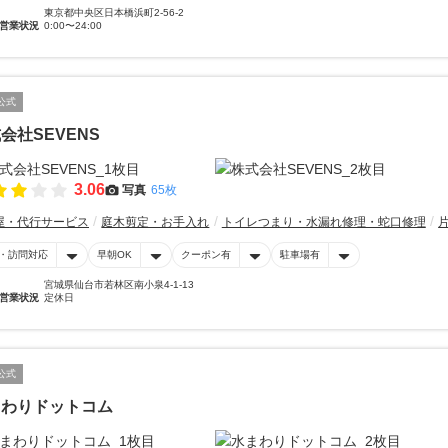
東京都中央区日本橋浜町2-56-2
営業状況
0:00〜24:00
公式
会社SEVENS
3.06
写真
65枚
屋・代行サービス
庭木剪定・お手入れ
トイレつまり・水漏れ修理・蛇口修理
・訪問対応
早朝OK
クーポン有
駐車場有
宮城県仙台市若林区南小泉4-1-13
営業状況
定休日
公式
まわりドットコム