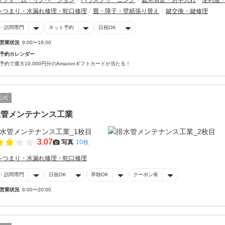
リフォーム・リノベーション
ハウスクリーニング
庭木剪定・お手入れ
便利屋
レつまり・水漏れ修理・蛇口修理
畳・障子・壁紙張り替え
鍵交換・鍵修理
・訪問専門
ネット予約
日祝OK
営業状況
9:00〜18:00
予約カレンダー
予約で最大10,000円分のAmazonギフトカードが当たる！
公式
水管メンテナンス工業
3.07
写真
10枚
レつまり・水漏れ修理・蛇口修理
・訪問専門
日祝OK
早朝OK
クーポン有
営業状況
8:00〜20:00