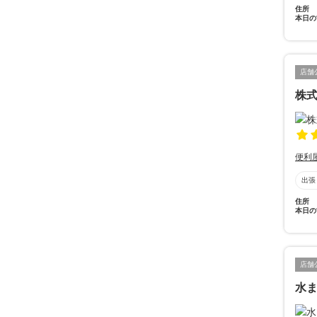
住所
本日の
店舗
株式
便利
出張
住所
本日の
店舗
水