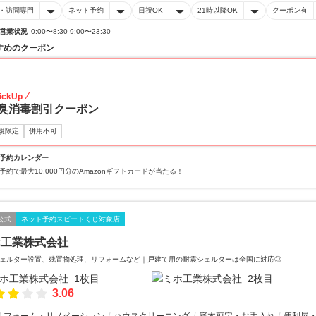
・訪問専門
ネット予約
日祝OK
21時以降OK
クーポン有
営業状況
0:00〜8:30 9:00〜23:30
すめのクーポン
20
ickUp
臭消毒割引クーポン
規限定
併用不可
予約カレンダー
予約で最大10,000円分のAmazonギフトカードが当たる！
公式
ネット予約スピードくじ対象店
ホ工業株式会社
ェルター設置、残置物処理、リフォームなど｜戸建て用の耐震シェルターは全国に対応◎
3.06