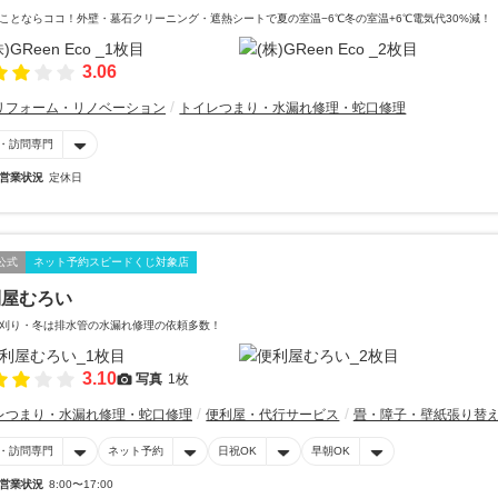
ことならココ！外壁・墓石クリーニング・遮熱シートで夏の室温−6℃冬の室温+6℃電気代30%減！
3.06
リフォーム・リノベーション
トイレつまり・水漏れ修理・蛇口修理
・訪問専門
営業状況
定休日
公式
ネット予約スピードくじ対象店
利屋むろい
刈り・冬は排水管の水漏れ修理の依頼多数！
3.10
写真
1枚
レつまり・水漏れ修理・蛇口修理
便利屋・代行サービス
畳・障子・壁紙張り替
・訪問専門
ネット予約
日祝OK
早朝OK
営業状況
8:00〜17:00