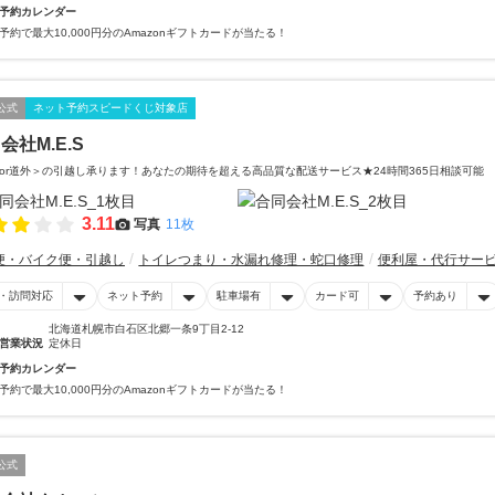
予約カレンダー
予約で最大10,000円分のAmazonギフトカードが当たる！
公式
ネット予約スピードくじ対象店
会社M.E.S
or道外＞の引越し承ります！あなたの期待を超える高品質な配送サービス★24時間365日相談可能
3.11
写真
11枚
便・バイク便・引越し
トイレつまり・水漏れ修理・蛇口修理
便利屋・代行サー
・訪問対応
ネット予約
駐車場有
カード可
予約あり
北海道札幌市白石区北郷一条9丁目2-12
営業状況
定休日
予約カレンダー
予約で最大10,000円分のAmazonギフトカードが当たる！
公式