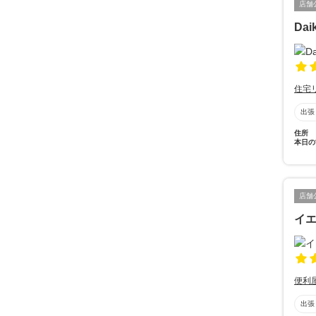
店舗
Daik
住宅
出張
住所
本日の
店舗
イ
便利
出張