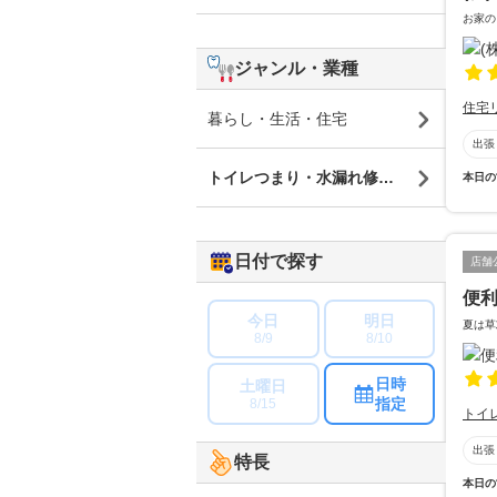
お家の
ジャンル・業種
住宅
暮らし・生活・住宅
出張
トイレつまり・水漏れ修理・蛇口修理
本日の
日付で探す
店舗
便
今日
明日
夏は草
8/9
8/10
日時
土曜日
指定
8/15
トイ
出張
特長
本日の