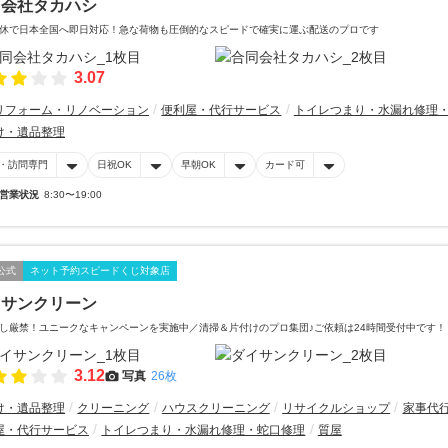
同会社タカハシ
休で日本全国へ即日対応！急な荷物も圧倒的なスピードで確実に運ぶ配送のプロです
3.07
リフォーム・リノベーション
便利屋・代行サービス
トイレつまり・水漏れ修理
け・遺品整理
・訪問専門
日祝OK
早朝OK
カード可
営業状況
8:30〜19:00
公式
ネット予約スピードくじ対象店
イサンクリーン
し厳禁！ユニークなキャンペーンを実施中／清掃＆片付けのプロ集団♪ご依頼は24時間受付中です！
3.12
写真
26枚
け・遺品整理
クリーニング
ハウスクリーニング
リサイクルショップ
家事代
屋・代行サービス
トイレつまり・水漏れ修理・蛇口修理
質屋