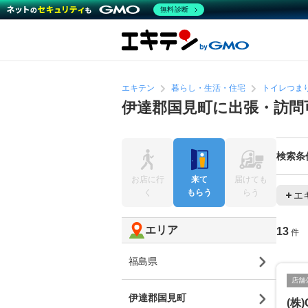
無料診断
エキテン
暮らし・生活・住宅
トイレつま
伊達郡国見町に出張・訪問
検索条
お店に行
来て
届けても
く
もらう
らう
エ
エリア
13
件
福島県
店舗
伊達郡国見町
(株)