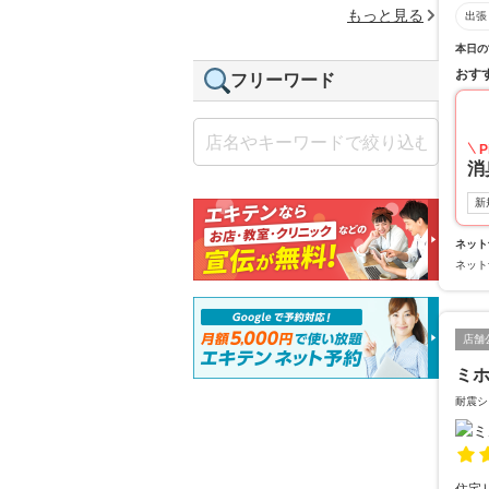
もっと見る
出張
本日の
おす
フリーワード
P
消
新
ネット
ネット
店舗
ミ
耐震シ