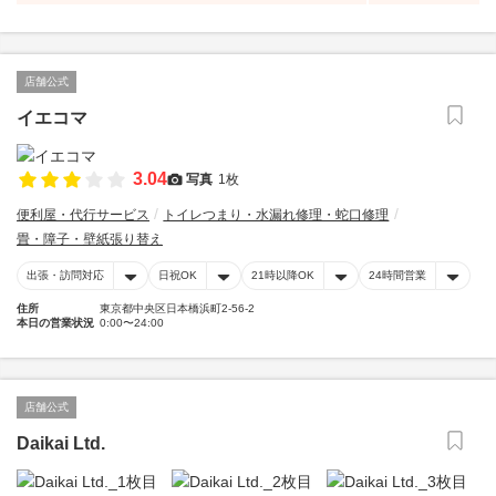
店舗公式
イエコマ
3.04
写真
1枚
便利屋・代行サービス
トイレつまり・水漏れ修理・蛇口修理
畳・障子・壁紙張り替え
出張・訪問対応
日祝OK
21時以降OK
24時間営業
住所
東京都中央区日本橋浜町2-56-2
本日の営業状況
0:00〜24:00
店舗公式
Daikai Ltd.