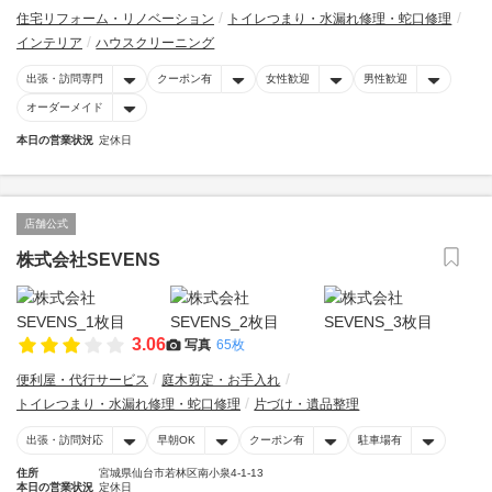
住宅リフォーム・リノベーション
トイレつまり・水漏れ修理・蛇口修理
インテリア
ハウスクリーニング
出張・訪問専門
クーポン有
女性歓迎
男性歓迎
オーダーメイド
本日の営業状況
定休日
店舗公式
株式会社SEVENS
3.06
写真
65枚
便利屋・代行サービス
庭木剪定・お手入れ
トイレつまり・水漏れ修理・蛇口修理
片づけ・遺品整理
出張・訪問対応
早朝OK
クーポン有
駐車場有
住所
宮城県仙台市若林区南小泉4-1-13
本日の営業状況
定休日