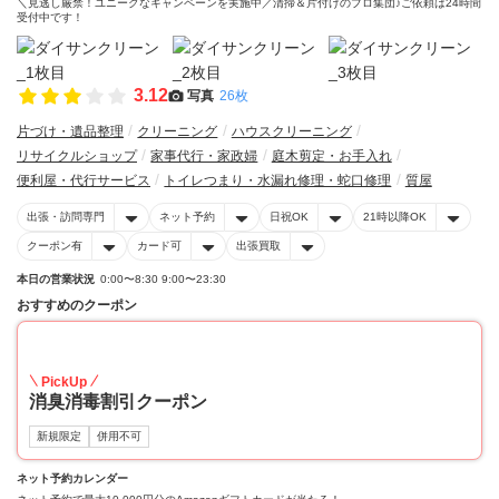
＼見逃し厳禁！ユニークなキャンペーンを実施中／清掃＆片付けのプロ集団♪ご依頼は24時間
受付中です！
3.12
写真
26枚
片づけ・遺品整理
クリーニング
ハウスクリーニング
リサイクルショップ
家事代行・家政婦
庭木剪定・お手入れ
便利屋・代行サービス
トイレつまり・水漏れ修理・蛇口修理
質屋
出張・訪問専門
ネット予約
日祝OK
21時以降OK
クーポン有
カード可
出張買取
本日の営業状況
0:00〜8:30 9:00〜23:30
おすすめのクーポン
20
PickUp
消臭消毒割引クーポン
新規限定
併用不可
ネット予約カレンダー