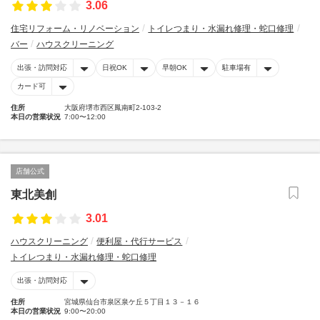
3.06
住宅リフォーム・リノベーション
トイレつまり・水漏れ修理・蛇口修理
バー
ハウスクリーニング
出張・訪問対応
日祝OK
早朝OK
駐車場有
カード可
住所
大阪府堺市西区鳳南町2-103-2
本日の営業状況
7:00〜12:00
店舗公式
東北美創
3.01
ハウスクリーニング
便利屋・代行サービス
トイレつまり・水漏れ修理・蛇口修理
出張・訪問対応
住所
宮城県仙台市泉区泉ケ丘５丁目１３－１６
本日の営業状況
9:00〜20:00