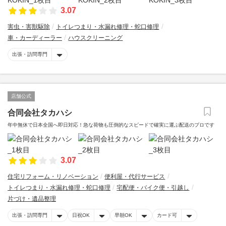
3.07
害虫・害獣駆除
トイレつまり・水漏れ修理・蛇口修理
車・カーディーラー
ハウスクリーニング
出張・訪問専門
店舗公式
合同会社タカハシ
年中無休で日本全国へ即日対応！急な荷物も圧倒的なスピードで確実に運ぶ配送のプロです
3.07
住宅リフォーム・リノベーション
便利屋・代行サービス
トイレつまり・水漏れ修理・蛇口修理
宅配便・バイク便・引越し
片づけ・遺品整理
出張・訪問専門
日祝OK
早朝OK
カード可