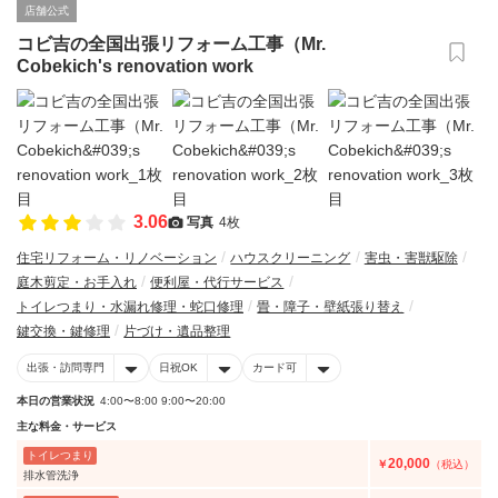
店舗公式
コビ吉の全国出張リフォーム工事（Mr.
Cobekich's renovation work
3.06
写真
4枚
住宅リフォーム・リノベーション
ハウスクリーニング
害虫・害獣駆除
庭木剪定・お手入れ
便利屋・代行サービス
トイレつまり・水漏れ修理・蛇口修理
畳・障子・壁紙張り替え
鍵交換・鍵修理
片づけ・遺品整理
出張・訪問専門
日祝OK
カード可
本日の営業状況
4:00〜8:00 9:00〜20:00
主な料金・サービス
トイレつまり
20,000
￥
（税込）
排水管洗浄