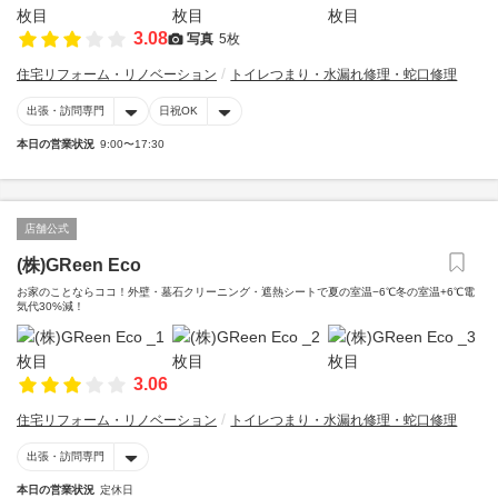
3.08
写真
5枚
住宅リフォーム・リノベーション
トイレつまり・水漏れ修理・蛇口修理
出張・訪問専門
日祝OK
本日の営業状況
9:00〜17:30
店舗公式
(株)GReen Eco
お家のことならココ！外壁・墓石クリーニング・遮熱シートで夏の室温−6℃冬の室温+6℃電
気代30%減！
3.06
住宅リフォーム・リノベーション
トイレつまり・水漏れ修理・蛇口修理
出張・訪問専門
本日の営業状況
定休日