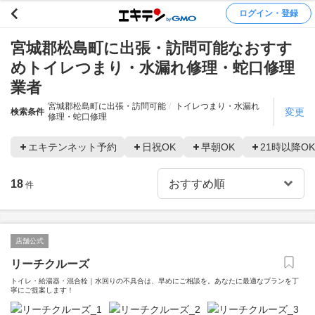
ログイン・登録
宮城郡松島町に出張・訪問可能なおすす
めトイレつまり・水漏れ修理・蛇口修理
業者
宮城郡松島町に出張・訪問可能
トイレつまり・水漏れ
変更
検索条件
修理・蛇口修理
エキテンネット予約
日祝OK
早朝OK
21時以降OK
18
件
店舗公式
リーチクルーズ
トイレ・給湯器・混合栓｜水回りの不具合は、早めにご相談を。あなたに最適なプランを丁
寧にご提案します！