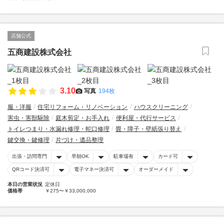
店舗公式
五商建設株式会社
3.10
写真
194枚
服・洋服
住宅リフォーム・リノベーション
ハウスクリーニング
害虫・害獣駆除
庭木剪定・お手入れ
便利屋・代行サービス
トイレつまり・水漏れ修理・蛇口修理
畳・障子・壁紙張り替え
鍵交換・鍵修理
片づけ・遺品整理
出張・訪問専門
早朝OK
駐車場有
カード可
QRコード決済可
電子マネー決済可
オーダーメイド
本日の営業状況
定休日
価格帯
￥275〜￥33,000,000