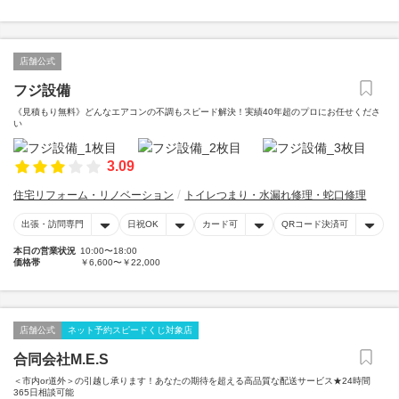
店舗公式
フジ設備
《見積もり無料》どんなエアコンの不調もスピード解決！実績40年超のプロにお任せくださ
い
3.09
住宅リフォーム・リノベーション
トイレつまり・水漏れ修理・蛇口修理
出張・訪問専門
日祝OK
カード可
QRコード決済可
本日の営業状況
10:00〜18:00
価格帯
￥6,600〜￥22,000
店舗公式
ネット予約スピードくじ対象店
合同会社M.E.S
＜市内or道外＞の引越し承ります！あなたの期待を超える高品質な配送サービス★24時間
365日相談可能