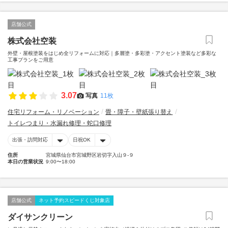
店舗公式
株式会社空装
外壁・屋根塗装をはじめ全リフォームに対応｜多層塗・多彩塗・アクセント塗装など多彩な
工事プランをご用意
3.07
写真
11枚
住宅リフォーム・リノベーション
畳・障子・壁紙張り替え
トイレつまり・水漏れ修理・蛇口修理
出張・訪問対応
日祝OK
住所
宮城県仙台市宮城野区岩切字入山９-９
本日の営業状況
9:00〜18:00
店舗公式
ネット予約スピードくじ対象店
ダイサンクリーン