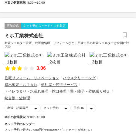
本日の営業状況
8:30〜19:00
店舗公式
ネット予約スピードくじ対象店
ミホ工業株式会社
耐震シェルター設置、残置物処理、リフォームなど｜戸建て用の耐震シェルターは全国に対
応◎
3.06
住宅リフォーム・リノベーション
ハウスクリーニング
庭木剪定・お手入れ
便利屋・代行サービス
トイレつまり・水漏れ修理・蛇口修理
畳・障子・壁紙張り替え
鍵交換・鍵修理
出張・訪問専門
ネット予約
日祝OK
本日の営業状況
9:00〜18:00
ネット予約カレンダー
ネット予約で最大10,000円分のAmazonギフトカードが当たる！