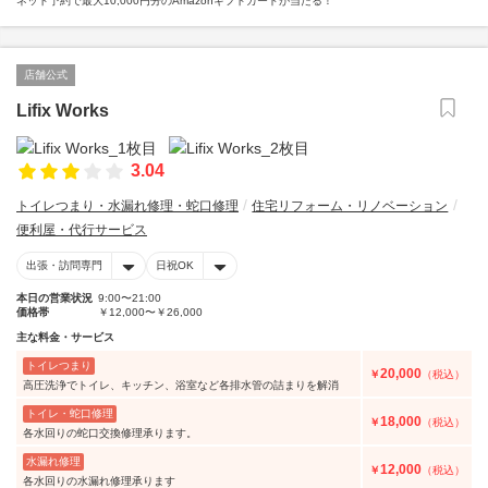
ネット予約で最大10,000円分のAmazonギフトカードが当たる！
店舗公式
Lifix Works
3.04
トイレつまり・水漏れ修理・蛇口修理
住宅リフォーム・リノベーション
便利屋・代行サービス
出張・訪問専門
日祝OK
本日の営業状況
9:00〜21:00
価格帯
￥12,000〜￥26,000
主な料金・サービス
トイレつまり
20,000
￥
（税込）
高圧洗浄でトイレ、キッチン、浴室など各排水管の詰まりを解消
トイレ・蛇口修理
18,000
￥
（税込）
各水回りの蛇口交換修理承ります。
水漏れ修理
12,000
￥
（税込）
各水回りの水漏れ修理承ります