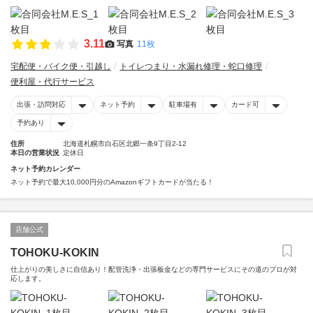
3.11
写真
11枚
宅配便・バイク便・引越し
トイレつまり・水漏れ修理・蛇口修理
便利屋・代行サービス
出張・訪問対応
ネット予約
駐車場有
カード可
予約あり
住所
北海道札幌市白石区北郷一条9丁目2-12
本日の営業状況
定休日
ネット予約カレンダー
ネット予約で最大10,000円分のAmazonギフトカードが当たる！
店舗公式
TOHOKU-KOKIN
仕上がりの美しさに自信あり！配管洗浄・出張板金などの専門サービスにその道のプロが対
応します。