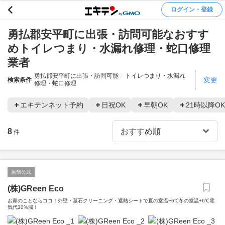
ログイン・登録
勇払郡安平町に出張・訪問可能なおすす
めトイレつまり・水漏れ修理・蛇口修理
業者
勇払郡安平町に出張・訪問可能
トイレつまり・水漏れ
変更
検索条件
修理・蛇口修理
エキテンネット予約
日祝OK
早朝OK
21時以降OK
8
件
店舗公式
(株)GReen Eco
お家のことならココ！外壁・墓石クリーニング・遮熱シートで夏の室温−6℃冬の室温+6℃電
気代30%減！