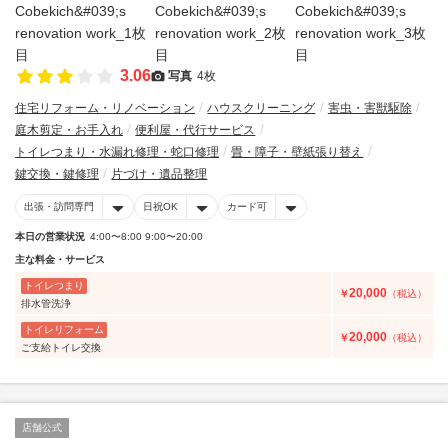
3.06
写真
4枚
住宅リフォーム・リノベーション
ハウスクリーニング
害虫・害獣駆除
庭木剪定・お手入れ
便利屋・代行サービス
トイレつまり・水漏れ修理・蛇口修理
畳・障子・壁紙張り替え
鍵交換・鍵修理
片づけ・遺品整理
出張・訪問専門
日祝OK
カード可
本日の営業状況
4:00〜8:00 9:00〜20:00
主な料金・サービス
トイレつまり
20,000
￥
（税込）
排水管洗浄
トイレリフォーム
20,000
￥
（税込）
ご支給トイレ交換
店舗公式