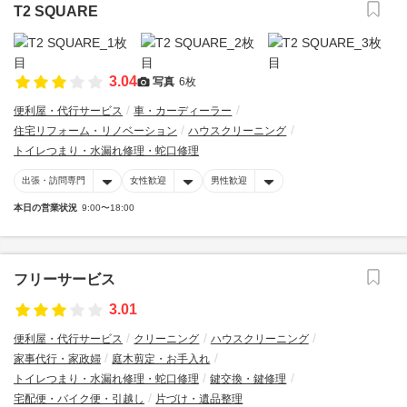
T2 SQUARE
3.04
写真
6枚
便利屋・代行サービス
車・カーディーラー
住宅リフォーム・リノベーション
ハウスクリーニング
トイレつまり・水漏れ修理・蛇口修理
出張・訪問専門
女性歓迎
男性歓迎
本日の営業状況
9:00〜18:00
フリーサービス
3.01
便利屋・代行サービス
クリーニング
ハウスクリーニング
家事代行・家政婦
庭木剪定・お手入れ
トイレつまり・水漏れ修理・蛇口修理
鍵交換・鍵修理
宅配便・バイク便・引越し
片づけ・遺品整理