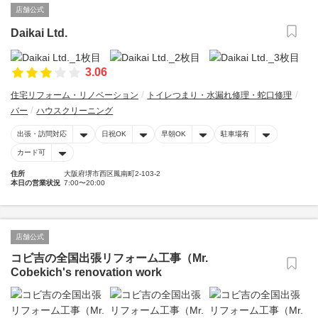
店舗公式
Daikai Ltd.
3.06
住宅リフォーム・リノベーション
トイレつまり・水漏れ修理・蛇口修理
バー
ハウスクリーニング
出張・訪問対応
日祝OK
早朝OK
駐車場有
カード可
住所
大阪府堺市西区鳳南町2-103-2
本日の営業状況
7:00〜20:00
店舗公式
コビ吉の全国出張リフォーム工事（Mr.
Cobekich's renovation work