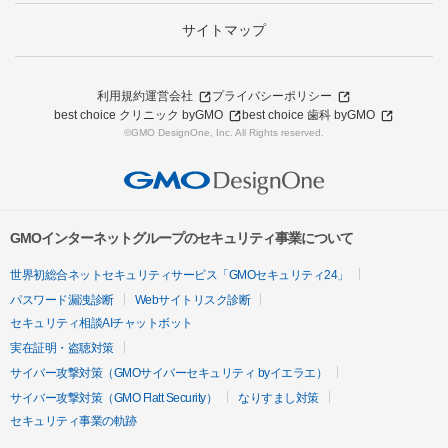
サイトマップ
利用規約
運営会社
プライバシーポリシー
best choice クリニック byGMO
best choice 歯科 byGMO
©GMO DesignOne, Inc. All Rights reserved.
GMOインターネットグループのセキュリティ事業について
世界初総合ネットセキュリティサービス「GMOセキュリティ24」
パスワード漏洩診断
Webサイトリスク診断
セキュリティ相談AIチャットボット
実在証明・盗聴対策
サイバー攻撃対策（GMOサイバーセキュリティ byイエラエ）
サイバー攻撃対策（GMO Flatt Security）
なりすまし対策
セキュリティ事業の軌跡