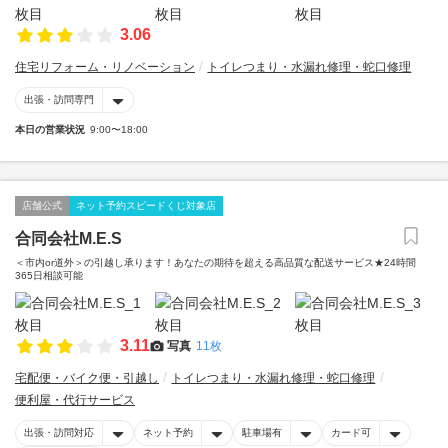
3.06
住宅リフォーム・リノベーション
トイレつまり・水漏れ修理・蛇口修理
出張・訪問専門
本日の営業状況
9:00〜18:00
店舗公式
ネット予約スピードくじ対象店
合同会社M.E.S
＜市内or道外＞の引越し承ります！あなたの期待を超える高品質な配送サービス★24時間
365日相談可能
3.11
写真
11枚
宅配便・バイク便・引越し
トイレつまり・水漏れ修理・蛇口修理
便利屋・代行サービス
出張・訪問対応
ネット予約
駐車場有
カード可