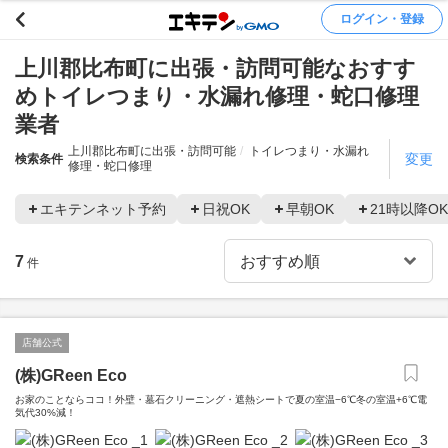
ログイン・登録
上川郡比布町に出張・訪問可能なおすす
めトイレつまり・水漏れ修理・蛇口修理
業者
上川郡比布町に出張・訪問可能
トイレつまり・水漏れ
変更
検索条件
修理・蛇口修理
エキテンネット予約
日祝OK
早朝OK
21時以降OK
7
件
店舗公式
(株)GReen Eco
お家のことならココ！外壁・墓石クリーニング・遮熱シートで夏の室温−6℃冬の室温+6℃電
気代30%減！