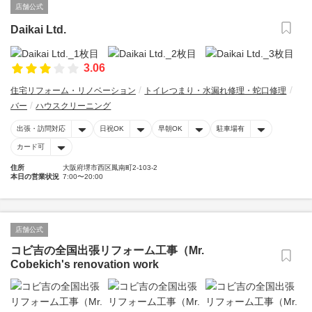
店舗公式
Daikai Ltd.
3.06
住宅リフォーム・リノベーション
トイレつまり・水漏れ修理・蛇口修理
バー
ハウスクリーニング
出張・訪問対応
日祝OK
早朝OK
駐車場有
カード可
住所
大阪府堺市西区鳳南町2-103-2
本日の営業状況
7:00〜20:00
店舗公式
コビ吉の全国出張リフォーム工事（Mr.
Cobekich's renovation work