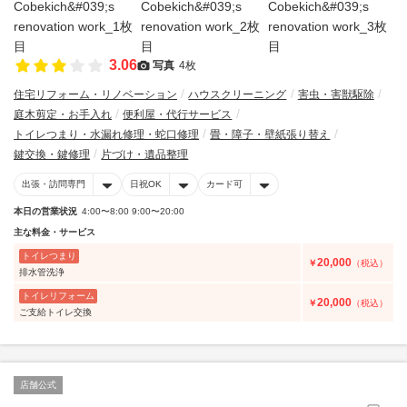
3.06
写真
4枚
住宅リフォーム・リノベーション
ハウスクリーニング
害虫・害獣駆除
庭木剪定・お手入れ
便利屋・代行サービス
トイレつまり・水漏れ修理・蛇口修理
畳・障子・壁紙張り替え
鍵交換・鍵修理
片づけ・遺品整理
出張・訪問専門
日祝OK
カード可
本日の営業状況
4:00〜8:00 9:00〜20:00
主な料金・サービス
トイレつまり
20,000
￥
（税込）
排水管洗浄
トイレリフォーム
20,000
￥
（税込）
ご支給トイレ交換
店舗公式