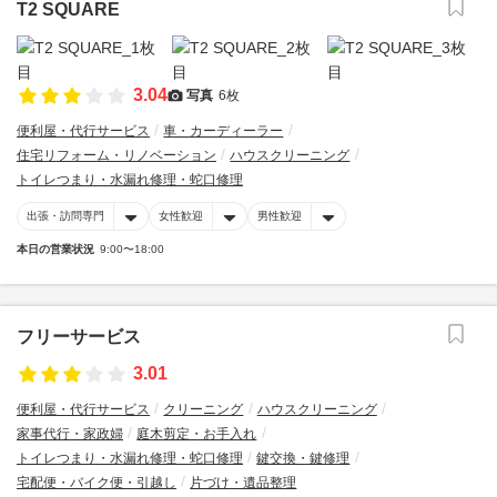
T2 SQUARE
3.04
写真
6枚
便利屋・代行サービス
車・カーディーラー
住宅リフォーム・リノベーション
ハウスクリーニング
トイレつまり・水漏れ修理・蛇口修理
出張・訪問専門
女性歓迎
男性歓迎
本日の営業状況
9:00〜18:00
フリーサービス
3.01
便利屋・代行サービス
クリーニング
ハウスクリーニング
家事代行・家政婦
庭木剪定・お手入れ
トイレつまり・水漏れ修理・蛇口修理
鍵交換・鍵修理
宅配便・バイク便・引越し
片づけ・遺品整理