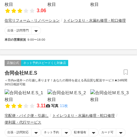
3.06
住宅リフォーム・リノベーション
トイレつまり・水漏れ修理・蛇口修理
出張・訪問専門
本日の営業状況
9:00〜18:00
店舗公式
ネット予約スピードくじ対象店
合同会社M.E.S
＜市内or道外＞の引越し承ります！あなたの期待を超える高品質な配送サービス★24時間
365日相談可能
3.11
写真
11枚
宅配便・バイク便・引越し
トイレつまり・水漏れ修理・蛇口修理
便利屋・代行サービス
出張・訪問対応
ネット予約
駐車場有
カード可