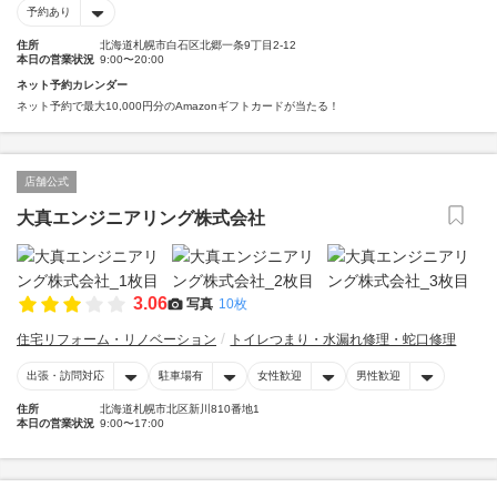
予約あり
住所
北海道札幌市白石区北郷一条9丁目2-12
本日の営業状況
9:00〜20:00
ネット予約カレンダー
ネット予約で最大10,000円分のAmazonギフトカードが当たる！
店舗公式
大真エンジニアリング株式会社
3.06
写真
10枚
住宅リフォーム・リノベーション
トイレつまり・水漏れ修理・蛇口修理
出張・訪問対応
駐車場有
女性歓迎
男性歓迎
住所
北海道札幌市北区新川810番地1
本日の営業状況
9:00〜17:00