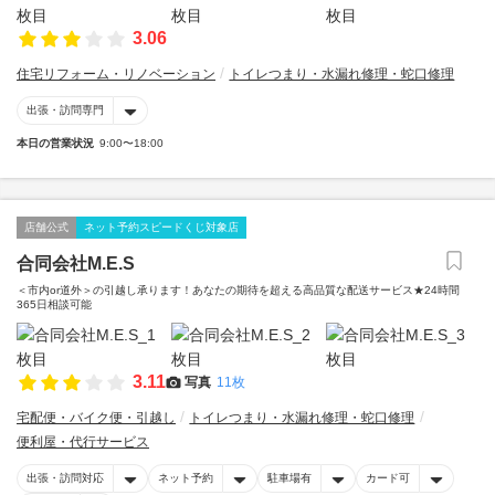
3.06
住宅リフォーム・リノベーション
トイレつまり・水漏れ修理・蛇口修理
出張・訪問専門
本日の営業状況
9:00〜18:00
店舗公式
ネット予約スピードくじ対象店
合同会社M.E.S
＜市内or道外＞の引越し承ります！あなたの期待を超える高品質な配送サービス★24時間
365日相談可能
3.11
写真
11枚
宅配便・バイク便・引越し
トイレつまり・水漏れ修理・蛇口修理
便利屋・代行サービス
出張・訪問対応
ネット予約
駐車場有
カード可