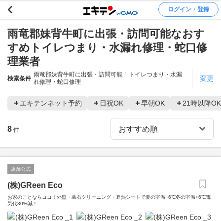
ログイン・登録
雨竜郡妹背牛町に出張・訪問可能なおす
すめトイレつまり・水漏れ修理・蛇口修
理業者
雨竜郡妹背牛町に出張・訪問可能
トイレつまり・水漏
変更
検索条件
れ修理・蛇口修理
エキテンネット予約
日祝OK
早朝OK
21時以降OK
8
件
店舗公式
(株)GReen Eco
お家のことならココ！外壁・墓石クリーニング・遮熱シートで夏の室温−6℃冬の室温+6℃電
気代30%減！