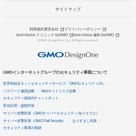
サイトマップ
利用規約
運営会社
プライバシーポリシー
best choice クリニック byGMO
best choice 歯科 byGMO
©GMO DesignOne, Inc. All Rights reserved.
GMOインターネットグループのセキュリティ事業について
世界初総合ネットセキュリティサービス「GMOセキュリティ24」
パスワード漏洩診断
Webサイトリスク診断
セキュリティ相談AIチャットボット
実在証明・盗聴対策
サイバー攻撃対策（GMOサイバーセキュリティ byイエラエ）
サイバー攻撃対策（GMO Flatt Security）
なりすまし対策
セキュリティ事業の軌跡