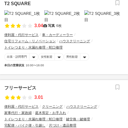
T2 SQUARE
3.04
写真
6枚
便利屋・代行サービス
車・カーディーラー
住宅リフォーム・リノベーション
ハウスクリーニング
トイレつまり・水漏れ修理・蛇口修理
出張・訪問専門
女性歓迎
男性歓迎
本日の営業状況
10:00〜16:00
フリーサービス
3.01
便利屋・代行サービス
クリーニング
ハウスクリーニング
家事代行・家政婦
庭木剪定・お手入れ
トイレつまり・水漏れ修理・蛇口修理
鍵交換・鍵修理
宅配便・バイク便・引越し
片づけ・遺品整理