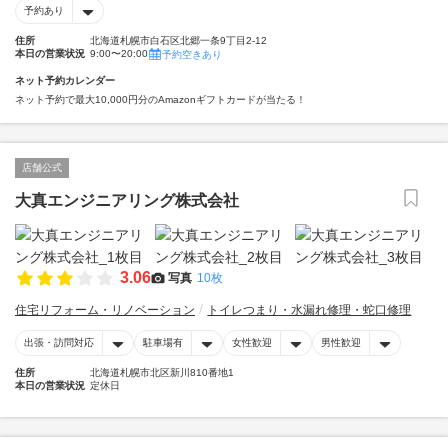
予約あり
住所
北海道札幌市白石区北郷一条9丁目2-12
本日の営業状況
9:00〜20:00
予約空きあり
ネット予約カレンダー
ネット予約で最大10,000円分のAmazonギフトカードが当たる！
店舗公式
大真エンジニアリング株式会社
3.06
写真
10枚
住宅リフォーム・リノベーション
トイレつまり・水漏れ修理・蛇口修理
出張・訪問対応
駐車場有
女性歓迎
男性歓迎
住所
北海道札幌市北区新川810番地1
本日の営業状況
定休日