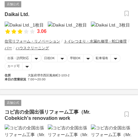
店舗公式
Daikai Ltd.
3.06
住宅リフォーム・リノベーション
トイレつまり・水漏れ修理・蛇口修理
バー
ハウスクリーニング
出張・訪問対応
日祝OK
早朝OK
駐車場有
カード可
住所
大阪府堺市西区鳳南町2-103-2
本日の営業状況
7:00〜20:00
店舗公式
コビ吉の全国出張リフォーム工事（Mr.
Cobekich's renovation work