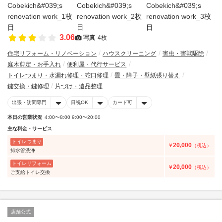
3.06
写真
4枚
住宅リフォーム・リノベーション
ハウスクリーニング
害虫・害獣駆除
庭木剪定・お手入れ
便利屋・代行サービス
トイレつまり・水漏れ修理・蛇口修理
畳・障子・壁紙張り替え
鍵交換・鍵修理
片づけ・遺品整理
出張・訪問専門
日祝OK
カード可
本日の営業状況
4:00〜8:00 9:00〜20:00
主な料金・サービス
トイレつまり
20,000
￥
（税込）
排水管洗浄
トイレリフォーム
20,000
￥
（税込）
ご支給トイレ交換
店舗公式