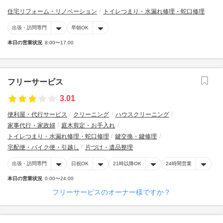
住宅リフォーム・リノベーション
トイレつまり・水漏れ修理・蛇口修理
出張・訪問専門
早朝OK
本日の営業状況
8:00〜17:00
フリーサービス
3.01
便利屋・代行サービス
クリーニング
ハウスクリーニング
家事代行・家政婦
庭木剪定・お手入れ
トイレつまり・水漏れ修理・蛇口修理
鍵交換・鍵修理
宅配便・バイク便・引越し
片づけ・遺品整理
出張・訪問専門
日祝OK
21時以降OK
24時間営業
本日の営業状況
0:00〜24:00
フリーサービスのオーナー様ですか？