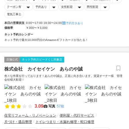
クーポン有
予約あり
女性歓迎
男性歓迎
電気工事士
本日の営業状況
9:00〜17:00 18:30〜24:00
予約空きあり
価格帯
￥300〜￥3,000
ネット予約カレンダー
ネット予約で最大10,000円分のAmazonギフトカードが当たる！
店舗公式
ネット予約スピードくじ対象店
株式会社 カイセイケン あらのや誠
色々な作業を行っております！あらのや誠は、正直に向き合います。賃貸オーナー様 管理
会社様大歓迎！
3.09
写真
57枚
住宅リフォーム・リノベーション
便利屋・代行サービス
片づけ・遺品整理
トイレつまり・水漏れ修理・蛇口修理