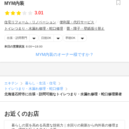
MYM内装
3.01
住宅リフォーム・リノベーション
便利屋・代行サービス
トイレつまり・水漏れ修理・蛇口修理
畳・障子・壁紙張り替え
出張・訪問専門
日祝OK
早朝OK
本日の営業状況
8:00〜18:00
MYM内装のオーナー様ですか？
エキテン
暮らし・生活・住宅
トイレつまり・水漏れ修理・蛇口修理
北海道石狩市に出張・訪問可能なトイレつまり・水漏れ修理・蛇口修理業者
お近くのお店
暮らしの質を高める高度な技術力｜水回りの刷新から内外装の修理ま