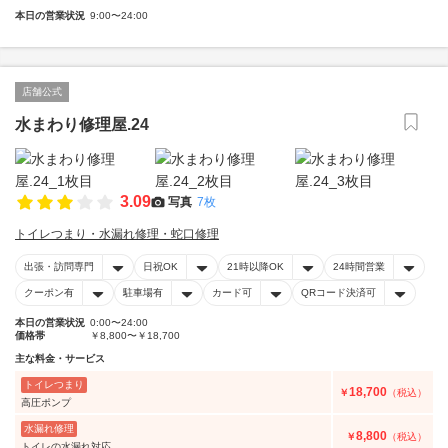
本日の営業状況
9:00〜24:00
店舗公式
水まわり修理屋.24
3.09
写真
7枚
トイレつまり・水漏れ修理・蛇口修理
出張・訪問専門
日祝OK
21時以降OK
24時間営業
クーポン有
駐車場有
カード可
QRコード決済可
本日の営業状況
0:00〜24:00
価格帯
￥8,800〜￥18,700
主な料金・サービス
トイレつまり
18,700
￥
（税込）
高圧ポンプ
水漏れ修理
8,800
￥
（税込）
トイレの水漏れ対応