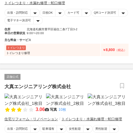
トイレつまり・水漏れ修理・蛇口修理
出張・訪問対応
日祝OK
カード可
QRコード決済可
電子マネー決済可
住所
北海道札幌市豊平区福住二条7丁目3-2
本日の営業状況
9:00〜20:00
主な料金・サービス
トイレつまり
8,800
￥
（税込）
トイレつまり修理
店舗公式
大真エンジニアリング株式会社
3.06
写真
10枚
住宅リフォーム・リノベーション
トイレつまり・水漏れ修理・蛇口修理
出張・訪問対応
駐車場有
女性歓迎
男性歓迎