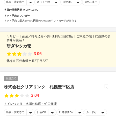
出張・訪問専門
ネット予約
日祝OK
電気工事士
本日の営業状況
9:00〜18:00
ネット予約カレンダー
ネット予約で最大10,000円分のAmazonギフトカードが当たる！
＼リピート必至／持ち込み不要♪便利な出張対応｜ご家庭の包丁に感動の切
れ味が復活！
研ぎやタカ壱
3.06
北海道石狩市緑ケ原2丁目227
店舗公式
株式会社クリアリンク 札幌豊平区店
3.04
トイレつまり・水漏れ修理・蛇口修理
出張・訪問専門
日祝OK
21時以降OK
カード可