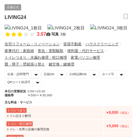
店舗公式
LIVING24
3.07
写真
3枚
住宅リフォーム・リノベーション
賃貸不動産
ハウスクリーニング
家事代行・家政婦
害虫・害獣駆除
便利屋・代行サービス
トイレつまり・水漏れ修理・蛇口修理
家電パソコン修理
畳・障子・壁紙張り替え
鍵交換・鍵修理
出張・訪問専門
日祝OK
21時以降OK
カード可
QRコード決済可
本日の営業状況
0:00〜23:30
価格帯
￥500〜￥30,000
主な料金・サービス
トイレつまり
8,000
￥
（税込）
トイレ詰まり解消
トイレ・蛇口修理
5,000
￥
（税込）
トイレ・水周り設備の修理交換