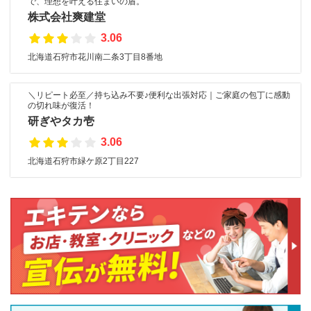
で、理想を叶える住まいの盾。
株式会社爽建堂
3.06
北海道石狩市花川南二条3丁目8番地
＼リピート必至／持ち込み不要♪便利な出張対応｜ご家庭の包丁に感動
の切れ味が復活！
研ぎやタカ壱
3.06
北海道石狩市緑ケ原2丁目227