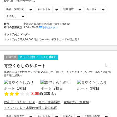
便利屋・代行サービス
出張・訪問対応
ネット予約
駐車場有
カード可
予約あり
住所
北海道札幌市白石区北郷一条9丁目2-12
本日の営業状況
9:00〜20:00
予約空きあり
ネット予約カレンダー
ネット予約で最大10,000円分のAmazonギフトカードが当たる！
店舗公式
ネット予約スピードくじ対象店
青空くらしのサポート
業界最安値！女性スタッフ在籍💕暮らしの「困った」をそのままにしないで！あなたのお悩
み即座に解決☆
3.09
写真
5枚
便利屋・代行サービス
害虫・害獣駆除
家事代行・家政婦
トイレつまり・水漏れ修理・蛇口修理
出張・訪問専門
ネット予約
日祝OK
21時以降OK