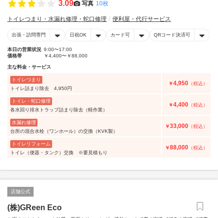
3.09
写真
10枚
トイレつまり・水漏れ修理・蛇口修理
便利屋・代行サービス
出張・訪問専門
日祝OK
カード可
QRコード決済可
本日の営業状況
9:00〜17:00
価格帯
￥4,400〜￥88,000
主な料金・サービス
トイレつまり
4,950
￥
（税込）
トイレ詰まり除去 4,950円
トイレ・蛇口修理
4,400
￥
（税込）
各水回り排水トラップ詰まり除去（軽作業）
水漏れ修理
33,000
￥
（税込）
台所の混合水栓（ワンホール）の交換（KVK製）
トイレリフォーム
88,000
￥
（税込）
トイレ（便器・タンク）交換 ※要見積もり
店舗公式
(株)GReen Eco