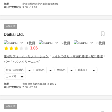
住所
北海道札幌市北区新川810番地1
本日の営業状況
9:00〜17:00
店舗公式
Daikai Ltd.
3.06
住宅リフォーム・リノベーション
トイレつまり・水漏れ修理・蛇口修理
バー
ハウスクリーニング
出張・訪問対応
日祝OK
早朝OK
駐車場有
カード可
住所
大阪府堺市西区鳳南町2-103-2
本日の営業状況
7:00〜20:00
店舗公式