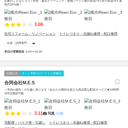
お家のことならココ！外壁・墓石クリーニング・遮熱シートで夏の室温−6℃冬の室温+6℃電
気代30%減！
3.06
住宅リフォーム・リノベーション
トイレつまり・水漏れ修理・蛇口修理
出張・訪問専門
本日の営業状況
9:00〜18:00
店舗公式
ネット予約スピードくじ対象店
合同会社M.E.S
＜市内or道外＞の引越し承ります！あなたの期待を超える高品質な配送サービス★24時間
365日相談可能
3.11
写真
11枚
宅配便・バイク便・引越し
トイレつまり・水漏れ修理・蛇口修理