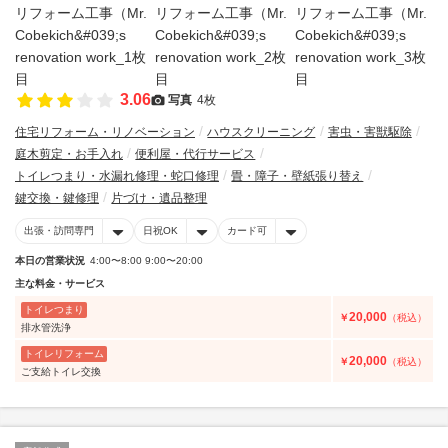
3.06
写真
4枚
住宅リフォーム・リノベーション
ハウスクリーニング
害虫・害獣駆除
庭木剪定・お手入れ
便利屋・代行サービス
トイレつまり・水漏れ修理・蛇口修理
畳・障子・壁紙張り替え
鍵交換・鍵修理
片づけ・遺品整理
出張・訪問専門
日祝OK
カード可
本日の営業状況
4:00〜8:00 9:00〜20:00
主な料金・サービス
トイレつまり
20,000
￥
（税込）
排水管洗浄
トイレリフォーム
20,000
￥
（税込）
ご支給トイレ交換