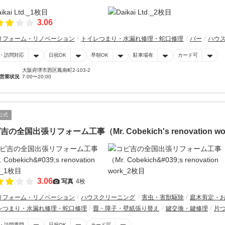
3.06
リフォーム・リノベーション
トイレつまり・水漏れ修理・蛇口修理
バー
ハウ
・訪問対応
日祝OK
早朝OK
駐車場有
カード可
大阪府堺市西区鳳南町2-103-2
営業状況
7:00〜20:00
公式
吉の全国出張リフォーム工事（Mr. Cobekich's renovation wo
3.06
写真
4枚
リフォーム・リノベーション
ハウスクリーニング
害虫・害獣駆除
庭木剪定・
レつまり・水漏れ修理・蛇口修理
畳・障子・壁紙張り替え
鍵交換・鍵修理
片
・訪問専門
日祝OK
カード可