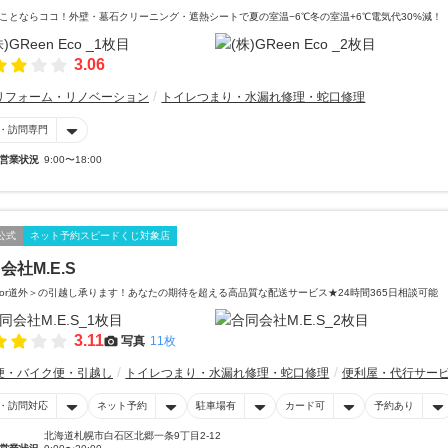
ことならココ！外壁・墓石クリーニング・遮熱シートで夏の室温−6℃冬の室温+6℃電気代30%減！
3.06
リフォーム・リノベーション
トイレつまり・水漏れ修理・蛇口修理
・訪問専門
営業状況
9:00〜18:00
公式
ネット予約スピードくじ対象店
会社M.E.S
or道外＞の引越し承ります！あなたの期待を超える高品質な配送サービス★24時間365日相談可能
3.11
写真
11枚
便・バイク便・引越し
トイレつまり・水漏れ修理・蛇口修理
便利屋・代行サー
・訪問対応
ネット予約
駐車場有
カード可
予約あり
北海道札幌市白石区北郷一条9丁目2-12