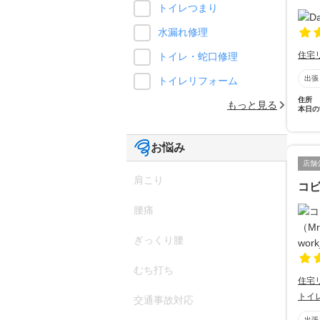
トイレつまり
水漏れ修理
住宅
トイレ・蛇口修理
出張
トイレリフォーム
住所
もっと見る
本日の
お悩み
店舗
肩こり
コビ
腰痛
ぎっくり腰
むち打ち
住宅
トイ
交通事故対応
出張