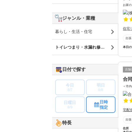
お家の
ジャンル・業種
住宅
暮らし・生活・住宅
出張
トイレつまり・水漏れ修理・蛇口修理
本日の
日付で探す
店舗
合同
今日
明日
＜市内
8/7
8/8
日時
日曜日
指定
8/9
宅配
出張
特長
住所