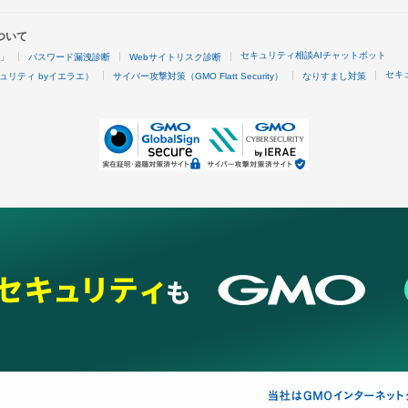
ついて
セキュリティ相談AIチャットボット
4」
パスワード漏洩診断
Webサイトリスク診断
セキ
ュリティ byイエラエ）
サイバー攻撃対策（GMO Flatt Security）
なりすまし対策