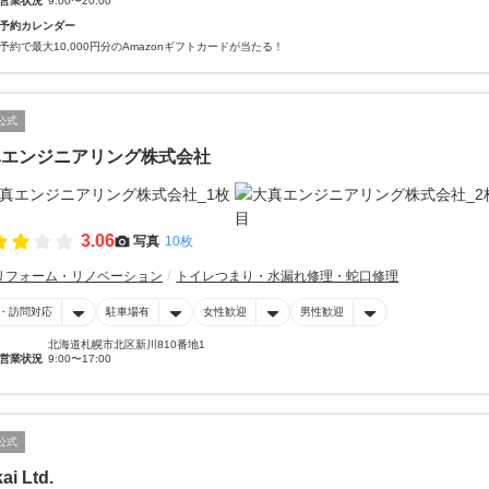
営業状況
9:00〜20:00
予約カレンダー
予約で最大10,000円分のAmazonギフトカードが当たる！
公式
真エンジニアリング株式会社
3.06
写真
10枚
リフォーム・リノベーション
トイレつまり・水漏れ修理・蛇口修理
・訪問対応
駐車場有
女性歓迎
男性歓迎
北海道札幌市北区新川810番地1
営業状況
9:00〜17:00
公式
ai Ltd.