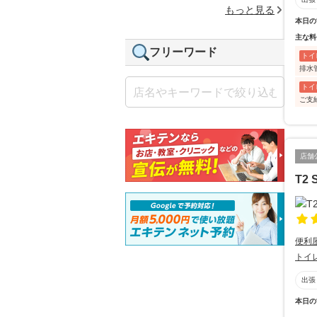
もっと見る
本日の
主な料
フリーワード
トイ
排水
トイ
ご支
店舗
T2 
便利
トイ
出張
本日の