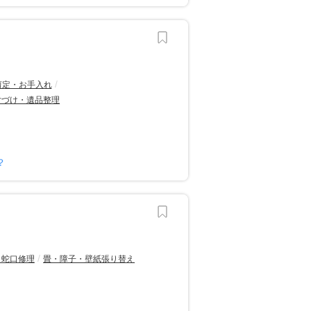
剪定・お手入れ
片づけ・遺品整理
？
・蛇口修理
畳・障子・壁紙張り替え