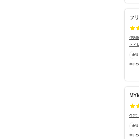
フ
便利
トイ
出張
本日の
MY
住宅
出張
本日の