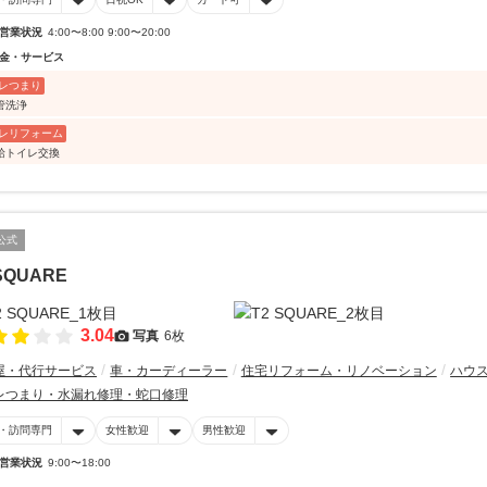
営業状況
4:00〜8:00 9:00〜20:00
金・サービス
レつまり
管洗浄
レリフォーム
給トイレ交換
公式
SQUARE
3.04
写真
6枚
屋・代行サービス
車・カーディーラー
住宅リフォーム・リノベーション
ハウ
レつまり・水漏れ修理・蛇口修理
・訪問専門
女性歓迎
男性歓迎
営業状況
9:00〜18:00