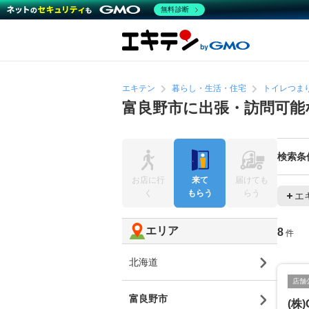
無料診断
エキテン
暮らし・生活・住宅
トイレつま
富良野市に出張・訪問可能
検索条
お店に行
来て
届けても
く
もらう
らう
エ
エリア
8
件
北海道
店舗
富良野市
(株)