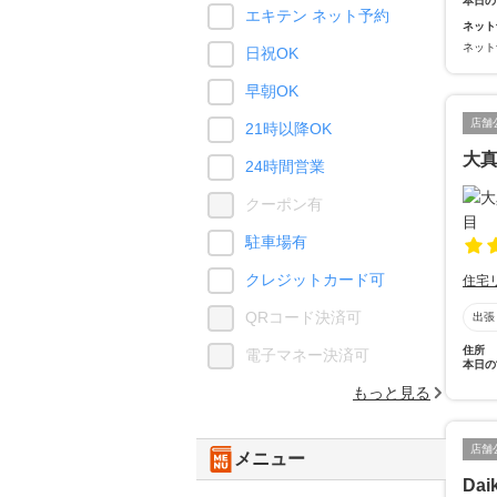
本日の
エキテン ネット予約
ネット
ネット
日祝OK
早朝OK
店舗
21時以降OK
大
24時間営業
クーポン有
駐車場有
クレジットカード可
住宅
QRコード決済可
出張
住所
電子マネー決済可
本日の
もっと見る
店舗
メニュー
Daik