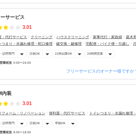
リーサービス
3.01
屋・代行サービス
クリーニング
ハウスクリーニング
家事代行・家政婦
庭木
レつまり・水漏れ修理・蛇口修理
鍵交換・鍵修理
宅配便・バイク便・引越し
・訪問専門
日祝OK
21時以降OK
24時間営業
営業状況
0:00〜24:00
フリーサービスのオーナー様ですか
M内装
3.01
リフォーム・リノベーション
便利屋・代行サービス
トイレつまり・水漏れ修理
・訪問専門
日祝OK
早朝OK
営業状況
8:00〜18:00