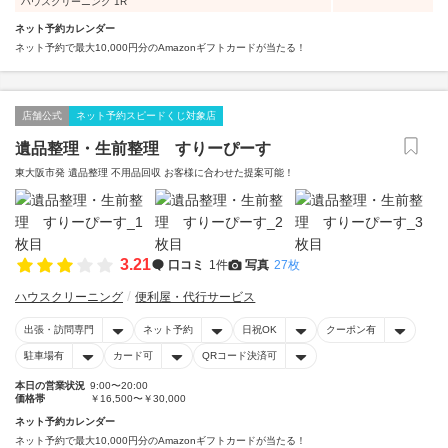
ハウスクリーニング 1R
ネット予約カレンダー
ネット予約で最大10,000円分のAmazonギフトカードが当たる！
店舗公式
ネット予約スピードくじ対象店
遺品整理・生前整理 すりーぴーす
東大阪市発 遺品整理 不用品回収 お客様に合わせた提案可能！
3.21
口コミ
1件
写真
27枚
ハウスクリーニング
便利屋・代行サービス
出張・訪問専門
ネット予約
日祝OK
クーポン有
駐車場有
カード可
QRコード決済可
本日の営業状況
9:00〜20:00
価格帯
￥16,500〜￥30,000
ネット予約カレンダー
ネット予約で最大10,000円分のAmazonギフトカードが当たる！