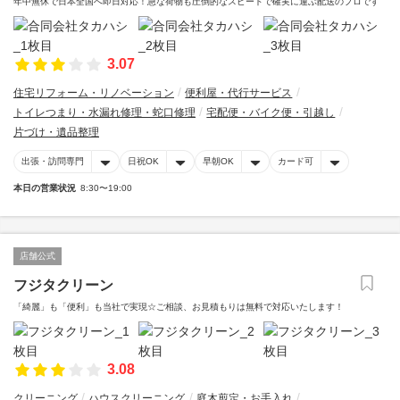
年中無休で日本全国へ即日対応！急な荷物も圧倒的なスピードで確実に運ぶ配送のプロです
3.07
住宅リフォーム・リノベーション
便利屋・代行サービス
トイレつまり・水漏れ修理・蛇口修理
宅配便・バイク便・引越し
片づけ・遺品整理
出張・訪問専門
日祝OK
早朝OK
カード可
本日の営業状況
8:30〜19:00
店舗公式
フジタクリーン
「綺麗」も「便利」も当社で実現☆ご相談、お見積もりは無料で対応いたします！
3.08
クリーニング
ハウスクリーニング
庭木剪定・お手入れ