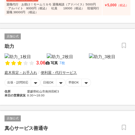
退職代行 お助け！モームリカモ 退職相談（アドバイス）5000円
5,000
￥
（税込）
アルバイト 9000円（税込） 社員 18000（税込） 現場同行
退職 38000円 （税込）
店舗公式
助力
3.06
写真
7枚
庭木剪定・お手入れ
便利屋・代行サービス
出張・訪問対応
日祝OK
早朝OK
住所
愛媛県松山市南持田町3
本日の営業状況
8:30〜18:00
店舗公式
真心サービス善通寺