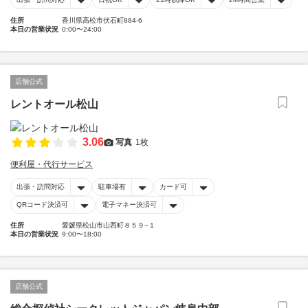
住所
香川県高松市伏石町884-6
本日の営業状況
0:00〜24:00
店舗公式
レントオール松山
3.06
写真
1枚
便利屋・代行サービス
出張・訪問対応
駐車場有
カード可
QRコード決済可
電子マネー決済可
住所
愛媛県松山市山西町８５９−１
本日の営業状況
9:00〜18:00
店舗公式