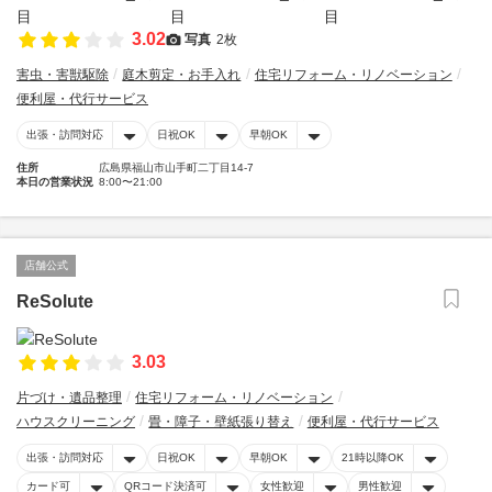
3.02
写真
2枚
害虫・害獣駆除
庭木剪定・お手入れ
住宅リフォーム・リノベーション
便利屋・代行サービス
出張・訪問対応
日祝OK
早朝OK
住所
広島県福山市山手町二丁目14-7
本日の営業状況
8:00〜21:00
店舗公式
ReSolute
3.03
片づけ・遺品整理
住宅リフォーム・リノベーション
ハウスクリーニング
畳・障子・壁紙張り替え
便利屋・代行サービス
出張・訪問対応
日祝OK
早朝OK
21時以降OK
カード可
QRコード決済可
女性歓迎
男性歓迎