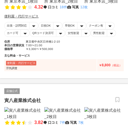
4.32
口コミ
18件
写真
12枚
便利屋・代行サービス
出張・訪問対応
日祝OK
早朝OK
クーポン有
カード可
QRコード決済可
女性歓迎
男性歓迎
住所
東京都中央区日本橋1-2-10
本日の営業状況
7:00〜21:00
価格帯
￥3,300〜￥500,000
主な料金・サービス
便利屋・代行サービス
8,800
￥
（税込）
浮気調査
店舗公式
寅八産業株式会社
3.82
口コミ
7件
写真
7枚