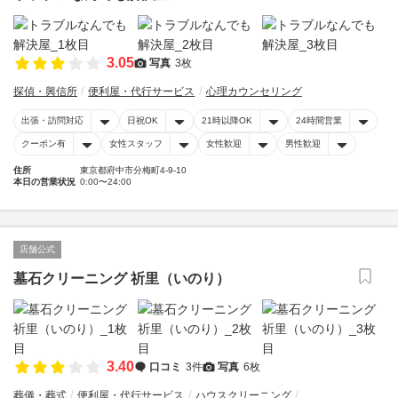
3.05
写真
3枚
探偵・興信所
便利屋・代行サービス
心理カウンセリング
出張・訪問対応
日祝OK
21時以降OK
24時間営業
クーポン有
女性スタッフ
女性歓迎
男性歓迎
住所
東京都府中市分梅町4-9-10
本日の営業状況
0:00〜24:00
店舗公式
墓石クリーニング 祈里（いのり）
3.40
口コミ
3件
写真
6枚
葬儀・葬式
便利屋・代行サービス
ハウスクリーニング