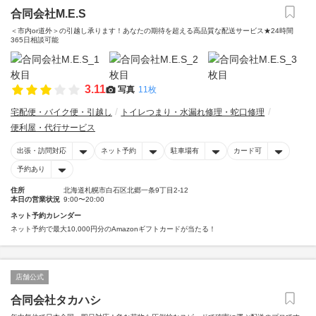
合同会社M.E.S
＜市内or道外＞の引越し承ります！あなたの期待を超える高品質な配送サービス★24時間
365日相談可能
3.11
写真
11枚
宅配便・バイク便・引越し
トイレつまり・水漏れ修理・蛇口修理
便利屋・代行サービス
出張・訪問対応
ネット予約
駐車場有
カード可
予約あり
住所
北海道札幌市白石区北郷一条9丁目2-12
本日の営業状況
9:00〜20:00
ネット予約カレンダー
ネット予約で最大10,000円分のAmazonギフトカードが当たる！
店舗公式
合同会社タカハシ