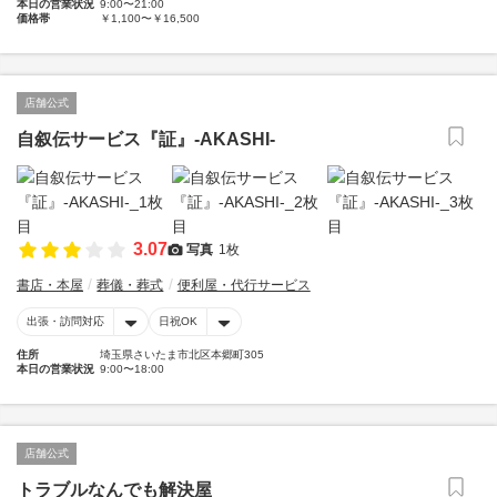
本日の営業状況
9:00〜21:00
価格帯
￥1,100〜￥16,500
店舗公式
自叙伝サービス『証』-AKASHI-
3.07
写真
1枚
書店・本屋
葬儀・葬式
便利屋・代行サービス
出張・訪問対応
日祝OK
住所
埼玉県さいたま市北区本郷町305
本日の営業状況
9:00〜18:00
店舗公式
トラブルなんでも解決屋