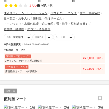
3.06
写真
4枚
住宅リフォーム・リノベーション
ハウスクリーニング
害虫・害獣駆除
庭木剪定・お手入れ
便利屋・代行サービス
トイレつまり・水漏れ修理・蛇口修理
畳・障子・壁紙張り替え
鍵交換・鍵修理
片づけ・遺品整理
出張・訪問専門
日祝OK
カード可
本日の営業状況
4:00〜8:00 9:00〜20:00
主な料金・サービス
便利屋・代行サービス
20,000
￥
（税込）
2サイクル、4サイクル草刈機修理
ハウスクリーニング
20,000
￥
（税込）
店舗壁掛けエアコン内部洗浄
店舗公式
便利屋マート