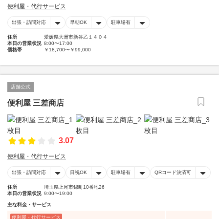
便利屋・代行サービス
出張・訪問対応
早朝OK
駐車場有
住所
愛媛県大洲市新谷乙１４０４
本日の営業状況
8:00〜17:00
価格帯
￥18,700〜￥99,000
店舗公式
便利屋 三差商店
3.07
便利屋・代行サービス
出張・訪問対応
日祝OK
駐車場有
QRコード決済可
住所
埼玉県上尾市錦町10番地26
本日の営業状況
9:00〜19:00
主な料金・サービス
便利屋・代行サービス