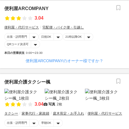
便利屋ARCOMPANY
3.04
便利屋・代行サービス
宅配便・バイク便・引越し
出張・訪問専門
日祝OK
21時以降OK
QRコード決済可
本日の営業状況
0:00〜23:30
便利屋ARCOMPANYのオーナー様ですか？
便利屋介護タクシー楓
3.04
写真
2枚
タクシー
家事代行・家政婦
庭木剪定・お手入れ
便利屋・代行サービス
出張・訪問専門
早朝OK