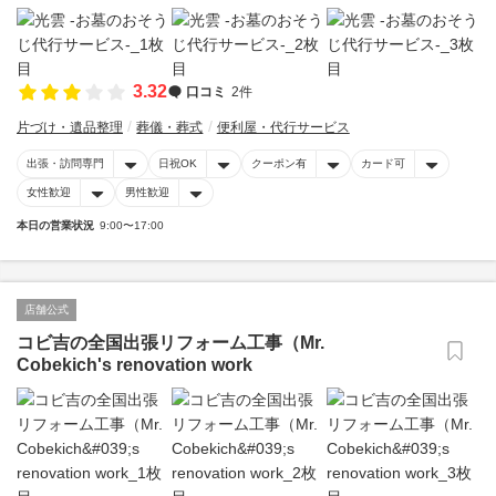
3.32
口コミ
2件
片づけ・遺品整理
葬儀・葬式
便利屋・代行サービス
出張・訪問専門
日祝OK
クーポン有
カード可
女性歓迎
男性歓迎
本日の営業状況
9:00〜17:00
店舗公式
コビ吉の全国出張リフォーム工事（Mr.
Cobekich's renovation work