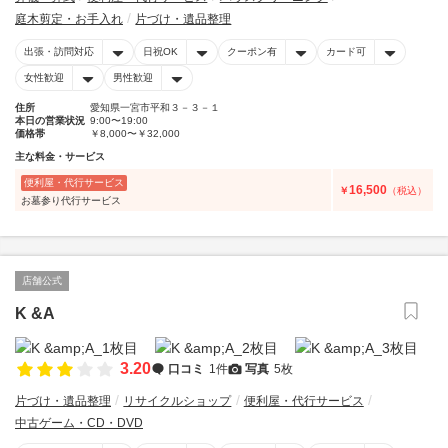
庭木剪定・お手入れ
片づけ・遺品整理
出張・訪問対応
日祝OK
クーポン有
カード可
女性歓迎
男性歓迎
住所
愛知県一宮市平和３－３－１
本日の営業状況
9:00〜19:00
価格帯
￥8,000〜￥32,000
主な料金・サービス
便利屋・代行サービス
16,500
￥
（税込）
お墓参り代行サービス
店舗公式
K &A
3.20
口コミ
1件
写真
5枚
片づけ・遺品整理
リサイクルショップ
便利屋・代行サービス
中古ゲーム・CD・DVD