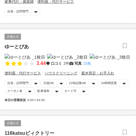
家事代行・家政婦
便利屋・代行サービス
出張・訪問専門
店舗公式
ゆーとぴあ
3.44
口コミ
2件
写真
15枚
便利屋・代行サービス
ハウスクリーニング
庭木剪定・お手入れ
出張・訪問専門
日祝OK
21時以降OK
24時間営業
クーポン有
駐車場有
カード可
本日の営業状況
0:00〜24:00
店舗公式
116katsuビィクトリー