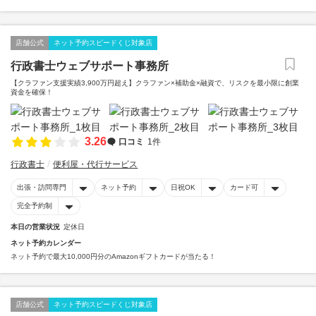
店舗公式
ネット予約スピードくじ対象店
行政書士ウェブサポート事務所
【クラファン支援実績3,900万円超え】クラファン×補助金×融資で、リスクを最小限に創業
資金を確保！
3.26
口コミ
1件
行政書士
便利屋・代行サービス
出張・訪問専門
ネット予約
日祝OK
カード可
完全予約制
本日の営業状況
定休日
ネット予約カレンダー
ネット予約で最大10,000円分のAmazonギフトカードが当たる！
店舗公式
ネット予約スピードくじ対象店