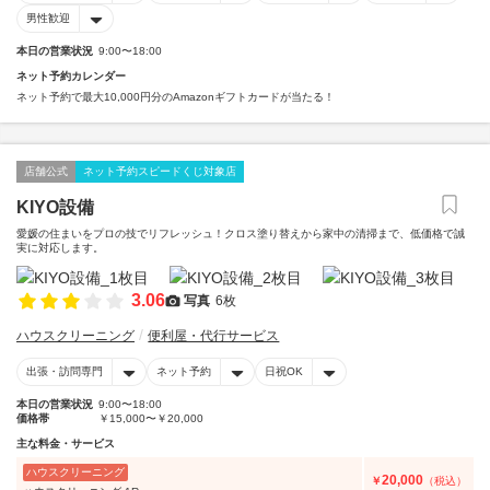
男性歓迎
本日の営業状況
9:00〜18:00
ネット予約カレンダー
ネット予約で最大10,000円分のAmazonギフトカードが当たる！
店舗公式
ネット予約スピードくじ対象店
KIYO設備
愛媛の住まいをプロの技でリフレッシュ！クロス塗り替えから家中の清掃まで、低価格で誠
実に対応します。
3.06
写真
6枚
ハウスクリーニング
便利屋・代行サービス
出張・訪問専門
ネット予約
日祝OK
本日の営業状況
9:00〜18:00
価格帯
￥15,000〜￥20,000
主な料金・サービス
ハウスクリーニング
20,000
￥
（税込）