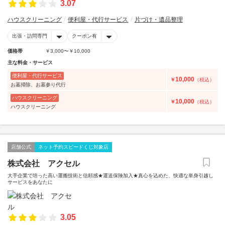
3.07
ハウスクリーニング
便利屋・代行サービス
片づけ・遺品整理
出張・訪問専門
クーポン有
価格帯
￥3,000〜￥10,000
主な料金・サービス
便利屋・代行サービス
10,000
￥
（税込）
お墓掃除、お墓参り代行
ハウスクリーニング
10,000
￥
（税込）
ハウスクリーニング
店舗公式
ネット予約スピードくじ対象店
株式会社 アクセル
大手企業で培った高い運搬技術と信頼感★運送保険加入★真心を込めた、快適な単身引越し
サービスをあなたに
3.05