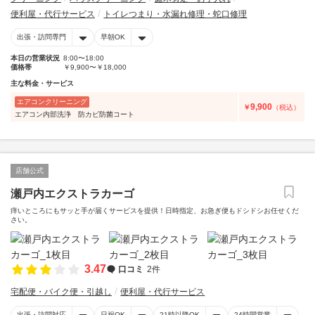
便利屋・代行サービス
トイレつまり・水漏れ修理・蛇口修理
出張・訪問専門
早朝OK
本日の営業状況
8:00〜18:00
価格帯
￥9,900〜￥18,000
主な料金・サービス
エアコンクリーニング
9,900
￥
（税込）
エアコン内部洗浄 防カビ防菌コート
店舗公式
瀬戸内エクストラカーゴ
痒いところにもサッと手が届くサービスを提供！日時指定、お急ぎ便もドシドシお任せくだ
さい。
3.47
口コミ
2件
宅配便・バイク便・引越し
便利屋・代行サービス
出張・訪問対応
日祝OK
21時以降OK
24時間営業