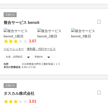
店舗公式
複合サービス benoit
3.07
ベビーシッター
便利屋・代行サービス
出張・訪問対応
早朝OK
住所
大分県豊後大野市三重町秋葉１１５
本日の営業状況
8:30〜17:00
店舗公式
タスカル株式会社
3.01