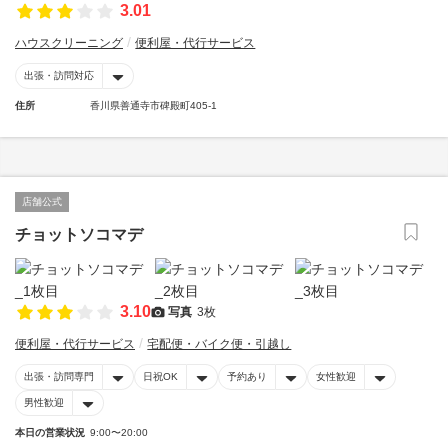
3.01
ハウスクリーニング
便利屋・代行サービス
出張・訪問対応
住所
香川県善通寺市碑殿町405-1
店舗公式
チョットソコマデ
3.10
写真
3枚
便利屋・代行サービス
宅配便・バイク便・引越し
出張・訪問専門
日祝OK
予約あり
女性歓迎
男性歓迎
本日の営業状況
9:00〜20:00