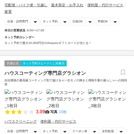
宅配便・バイク便・引越し
庭木剪定・お手入れ
便利屋・代行サービス
家電
出張・訪問専門
ネット予約
日祝OK
早朝OK
本日の営業状況
8:00〜17:00
ネット予約カレンダー
ネット予約で最大10,000円分のAmazonギフトカードが当たる！
店舗公式
ネット予約スピードくじ対象店
ハウスコーティング専門店グラシオン
自社開発の最高級コーティング剤で届ける≪一生モノの輝きと掃除不要の暮らし≫への招待
状
3.09
写真
10枚
ハウスクリーニング
便利屋・代行サービス
出張・訪問専門
ネット予約
クーポン有
女性歓迎