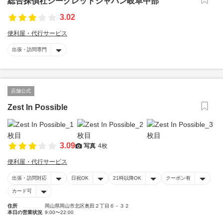
総合探偵社シークレットジャパン岐阜中部
3.02
便利屋・代行サービス
出張・訪問専門
店舗公式
Zest In Possible
3.09
写真
4枚
便利屋・代行サービス
出張・訪問対応
日祝OK
21時以降OK
クーポン有
カード可
住所
岡山県岡山市北区奥田２丁目６－３２
本日の営業状況
9:00〜22:00