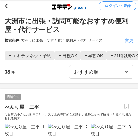
ログイン・登録
大洲市に出張・訪問可能なおすすめ便利
屋・代行サービス
変更
検索条件
大洲市に出張・訪問可能
便利屋・代行サービス
エキテンネット予約
日祝OK
早朝OK
21時以降OK
38
件
店舗公式
べんり屋 三平
＼日常の小さなお困りごとも、スマホの専門的な相談も／親身になって解決へと導く地域の
頼れる味方