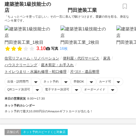
建築塗装1級技能士の
店 門田塗装工業
「ちょっとペンキ塗ってほしい」その一言に喜んで駆けつけます。愛媛の街を彩る、身近な
ペンキ屋です。
3.10
写真
16枚
住宅リフォーム・リノベーション
便利屋・代行サービス
家具
ハウスクリーニング
庭木剪定・お手入れ
トイレつまり・水漏れ修理・蛇口修理
片づけ・遺品整理
出張・訪問専門
ネット予約
早朝OK
カード可
QRコード決済可
電子マネー決済可
オーダーメイド
本日の営業状況
8:00〜17:30
ネット予約カレンダー
ネット予約で最大10,000円分のAmazonギフトカードが当たる！
店舗公式
ネット予約スピードくじ対象店