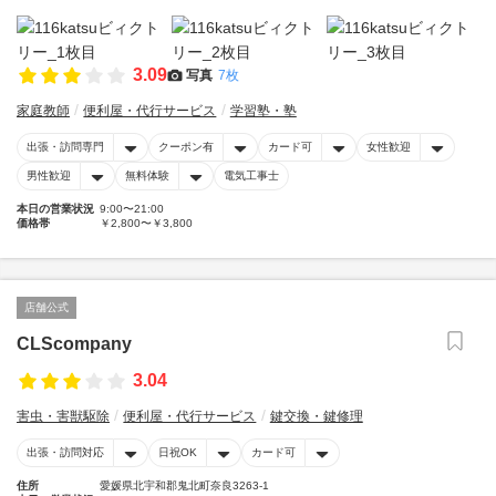
3.09
写真
7枚
家庭教師
便利屋・代行サービス
学習塾・塾
出張・訪問専門
クーポン有
カード可
女性歓迎
男性歓迎
無料体験
電気工事士
本日の営業状況
9:00〜21:00
価格帯
￥2,800〜￥3,800
店舗公式
CLScompany
3.04
害虫・害獣駆除
便利屋・代行サービス
鍵交換・鍵修理
出張・訪問対応
日祝OK
カード可
住所
愛媛県北宇和郡鬼北町奈良3263-1