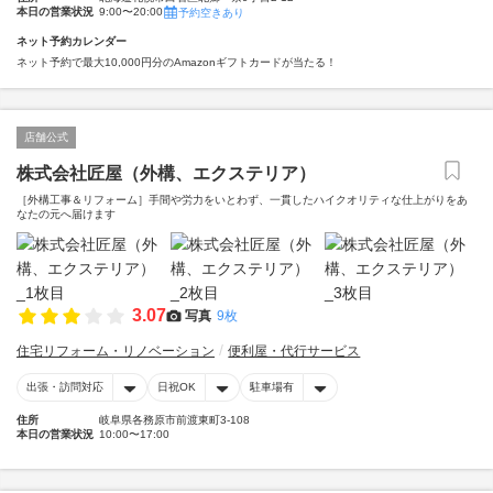
本日の営業状況
9:00〜20:00
予約空きあり
ネット予約カレンダー
ネット予約で最大10,000円分のAmazonギフトカードが当たる！
店舗公式
株式会社匠屋（外構、エクステリア）
［外構工事＆リフォーム］手間や労力をいとわず、一貫したハイクオリティな仕上がりをあ
なたの元へ届けます
3.07
写真
9枚
住宅リフォーム・リノベーション
便利屋・代行サービス
出張・訪問対応
日祝OK
駐車場有
住所
岐阜県各務原市前渡東町3-108
本日の営業状況
10:00〜17:00