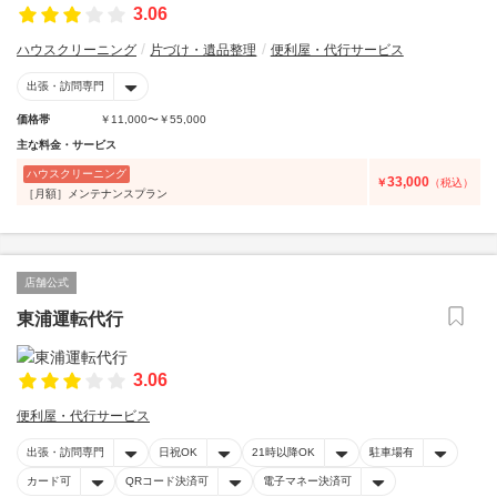
3.06
ハウスクリーニング
片づけ・遺品整理
便利屋・代行サービス
出張・訪問専門
価格帯
￥11,000〜￥55,000
主な料金・サービス
ハウスクリーニング
33,000
￥
（税込）
［月額］メンテナンスプラン
店舗公式
東浦運転代行
3.06
便利屋・代行サービス
出張・訪問専門
日祝OK
21時以降OK
駐車場有
カード可
QRコード決済可
電子マネー決済可