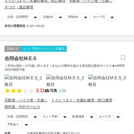
トイレつまり・水漏れ修理・蛇口修理
宅配便・バイク便・引越し
片づけ・遺品整理
出張・訪問専門
日祝OK
早朝OK
カード可
本日の営業状況
8:30〜19:00
店舗公式
ネット予約スピードくじ対象店
合同会社M.E.S
＜市内or道外＞の引越し承ります！あなたの期待を超える高品質な配送サービス★24時間
365日相談可能
3.11
写真
11枚
宅配便・バイク便・引越し
トイレつまり・水漏れ修理・蛇口修理
便利屋・代行サービス
出張・訪問対応
ネット予約
駐車場有
カード可
予約あり
住所
北海道札幌市白石区北郷一条9丁目2-12