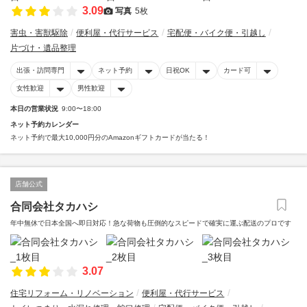
3.09
写真
5枚
害虫・害獣駆除
便利屋・代行サービス
宅配便・バイク便・引越し
片づけ・遺品整理
出張・訪問専門
ネット予約
日祝OK
カード可
女性歓迎
男性歓迎
本日の営業状況
9:00〜18:00
ネット予約カレンダー
ネット予約で最大10,000円分のAmazonギフトカードが当たる！
店舗公式
合同会社タカハシ
年中無休で日本全国へ即日対応！急な荷物も圧倒的なスピードで確実に運ぶ配送のプロです
3.07
住宅リフォーム・リノベーション
便利屋・代行サービス