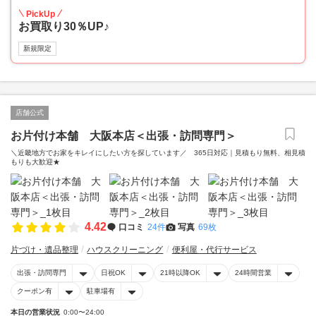
PickUp
お買取り30％UP♪
新規限定
店舗公式
お片付け本舗 大阪本店＜出張・訪問専門＞
＼近畿地方でお家をキレイにしたい方を探しています／ 365日対応｜見積もり無料、相見積
もりも大歓迎★
4.42
口コミ
24件
写真
69枚
片づけ・遺品整理
ハウスクリーニング
便利屋・代行サービス
出張・訪問専門
日祝OK
21時以降OK
24時間営業
クーポン有
駐車場有
本日の営業状況
0:00〜24:00