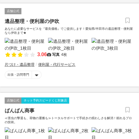
店舗公式
遺品整理・便利屋の伊吹
あなたに必要なサービスを『最良価格』でご提供します！愛知県/半田市の遺品整理・便利屋
なら伊吹まで★
3.06
写真
4枚
片づけ・遺品整理
便利屋・代行サービス
出張・訪問専門
店舗公式
ネット予約スピードくじ対象店
ばんばん商事
≪害虫の撃退も、荷物の運搬も≫トータルサポートで手続きの煩わしさを解消！頼れるプロ
の技術。