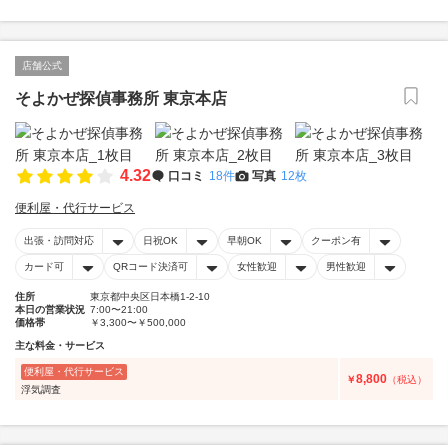
店舗公式
そよかぜ探偵事務所 東京本店
4.32
口コミ
18件
写真
12枚
便利屋・代行サービス
出張・訪問対応
日祝OK
早朝OK
クーポン有
カード可
QRコード決済可
女性歓迎
男性歓迎
住所
東京都中央区日本橋1-2-10
本日の営業状況
7:00〜21:00
価格帯
￥3,300〜￥500,000
主な料金・サービス
便利屋・代行サービス
8,800
￥
（税込）
浮気調査