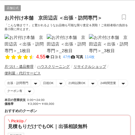
店舗公式
お片付け本舗 京田辺店 ＜出張・訪問専門＞
「こんな物まで？」と驚かれるようなお品物も可能な限り査定＆買取！ご依頼者様の負担を
最小限に抑えます。
4.55
口コミ
47件
写真
114枚
片づけ・遺品整理
ハウスクリーニング
リサイクルショップ
便利屋・代行サービス
出張・訪問専門
日祝OK
21時以降OK
24時間営業
クーポン有
本日の営業状況
0:00〜24:00
価格帯
￥3,000〜￥69,000
おすすめのクーポン
PickUp
見積もりだけでもOK｜出張相談無料