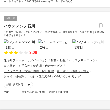
ネット予約で最大10,000円分のAmazonギフトカードが当たる！
店舗公式
ハウスメンテ石川
＼提案力が段違い／あなたの想いと予算に寄り添った最善の施工プランをご提案｜見積比較
の相談も承ります！
3.06
住宅リフォーム・リノベーション
賃貸不動産
ハウスクリーニング
庭木剪定・お手入れ
便利屋・代行サービス
トイレつまり・水漏れ修理・蛇口修理
畳・障子・壁紙張り替え
鍵交換・鍵修理
片づけ・遺品整理
心理カウンセリング
出張・訪問対応
住所
愛知県名古屋市中村区千成通1丁目35番地