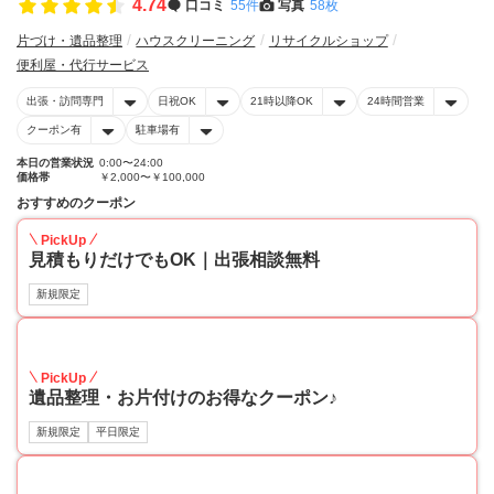
4.74
口コミ
55件
写真
58枚
片づけ・遺品整理
ハウスクリーニング
リサイクルショップ
便利屋・代行サービス
出張・訪問専門
日祝OK
21時以降OK
24時間営業
クーポン有
駐車場有
本日の営業状況
0:00〜24:00
価格帯
￥2,000〜￥100,000
おすすめのクーポン
PickUp
見積もりだけでもOK｜出張相談無料
新規限定
30
PickUp
遺品整理・お片付けのお得なクーポン♪
新規限定
平日限定
30