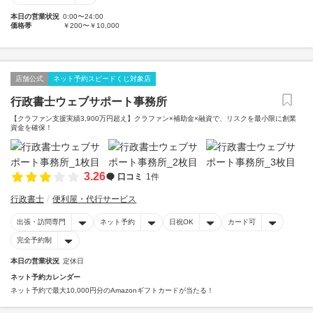
本日の営業状況
0:00〜24:00
価格帯
￥200〜￥10,000
店舗公式
ネット予約スピードくじ対象店
行政書士ウェブサポート事務所
【クラファン支援実績3,900万円超え】クラファン×補助金×融資で、リスクを最小限に創業
資金を確保！
3.26
口コミ
1件
行政書士
便利屋・代行サービス
出張・訪問専門
ネット予約
日祝OK
カード可
完全予約制
本日の営業状況
定休日
ネット予約カレンダー
ネット予約で最大10,000円分のAmazonギフトカードが当たる！