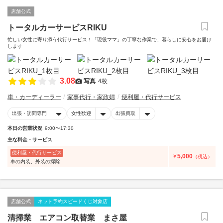
店舗公式
トータルカーサービスRIKU
忙しい女性に寄り添う代行サービス！「現役ママ」の丁寧な作業で、暮らしに安心をお届け
します
3.08
写真
4枚
車・カーディーラー
家事代行・家政婦
便利屋・代行サービス
出張・訪問専門
女性歓迎
出張買取
本日の営業状況
9:00〜17:30
主な料金・サービス
便利屋・代行サービス
5,000
￥
（税込）
車の内装、外装の掃除
店舗公式
ネット予約スピードくじ対象店
清掃業 エアコン取替業 まさ屋