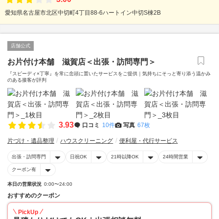
愛知県名古屋市北区中切町4丁目88-6ハートイン中切S棟2B
店舗公式
お片付け本舗 滋賀店＜出張・訪問専門＞
『スピーディ×丁寧』を常に念頭に置いたサービスをご提供｜気持ちにそっと寄り添う温かみ
のある接客が評判
3.93
口コミ
10件
写真
67枚
片づけ・遺品整理
ハウスクリーニング
便利屋・代行サービス
出張・訪問専門
日祝OK
21時以降OK
24時間営業
クーポン有
本日の営業状況
0:00〜24:00
おすすめのクーポン
PickUp