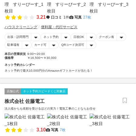
3.21
口コミ
1件
写真
27枚
ハウスクリーニング
便利屋・代行サービス
出張・訪問専門
ネット予約
日祝OK
クーポン有
駐車場有
カード可
QRコード決済可
本日の営業状況
9:00〜20:00
価格帯
￥16,500〜￥30,000
ネット予約カレンダー
ネット予約で最大10,000円分のAmazonギフトカードが当たる！
店舗公式
ネット予約スピードくじ対象店
株式会社 佐藤電工
法人様からも依頼を受けるほどの実力！電気工事のことならお任せ
3.10
写真
7枚