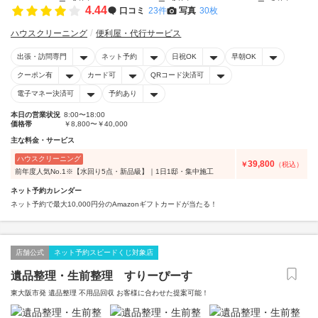
4.44
口コミ
23件
写真
30枚
ハウスクリーニング
便利屋・代行サービス
出張・訪問専門
ネット予約
日祝OK
早朝OK
クーポン有
カード可
QRコード決済可
電子マネー決済可
予約あり
本日の営業状況
8:00〜18:00
価格帯
￥8,800〜￥40,000
主な料金・サービス
ハウスクリーニング
39,800
￥
（税込）
前年度人気No.1※【水回り5点・新品級】｜1日1邸・集中施工
ネット予約カレンダー
ネット予約で最大10,000円分のAmazonギフトカードが当たる！
店舗公式
ネット予約スピードくじ対象店
遺品整理・生前整理 すりーぴーす
東大阪市発 遺品整理 不用品回収 お客様に合わせた提案可能！