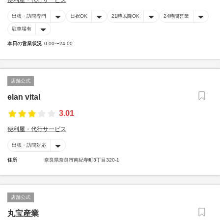
便利屋・代行サービス
出張・訪問専門
日祝OK
21時以降OK
24時間営業
駐車場有
本日の営業状況
0:00〜24:00
店舗公式
elan vital
3.01
便利屋・代行サービス
出張・訪問対応
住所
奈良県奈良市南紀寺町3丁目320-1
店舗公式
丸宝産業