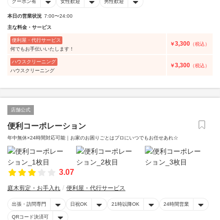
クーポン有
女性歓迎
男性歓迎
本日の営業状況
7:00〜24:00
主な料金・サービス
便利屋・代行サービス
3,300
￥
（税込）
何でもお手伝いいたします！
ハウスクリーニング
3,300
￥
（税込）
ハウスクリーニング
店舗公式
便利コーポレーション
年中無休×24時間対応可能｜お家のお困りごとはプロにいつでもお任せあれ☆
3.07
庭木剪定・お手入れ
便利屋・代行サービス
出張・訪問専門
日祝OK
21時以降OK
24時間営業
QRコード決済可