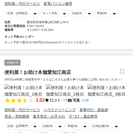
便利屋・代行サービス
家電パソコン修理
出張・訪問対応
ネット予約
日祝OK
早朝OK
住所
愛知県安城市横山町浜畔上29-4
本日の営業状況
8:00〜19:00
価格帯
￥1,200〜￥35,200
ネット予約カレンダー
ネット予約で最大10,000円分のAmazonギフトカードが当たる！
店舗公式
便利屋！お助け本舗愛知江南店
365日24時間ご依頼受付中！どんなに小さなお困り事でも気軽にお問い合わせください！
3.82
口コミ
7件
写真
10枚
便利屋・代行サービス
ハウスクリーニング
家事代行・家政婦
害虫・害獣駆除
庭木剪定・お手入れ
片づけ・遺品整理
出張・訪問専門
日祝OK
早朝OK
21時以降OK