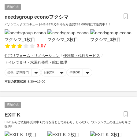
店舗公式
needsgroup econoフクシマ
パナソニックエコキュートHE-S37LQS 今なら激安288,000円にて販売中！！
3.07
住宅リフォーム・リノベーション
便利屋・代行サービス
トイレつまり・水漏れ修理・蛇口修理
出張・訪問専門
日祝OK
早朝OK
本日の営業状況
8:30〜19:00
店舗公式
EXIT K
LINEからご依頼を受付中★汚れを落として終わり、じゃない。ワンランク上の仕上がりをご
提供♪