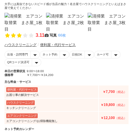
大手には真似できないスピード感が当店の魅力！名古屋でハウスクリーニングといえばまさ
屋で覚えてください
3.11
写真
66枚
ハウスクリーニング
便利屋・代行サービス
出張・訪問専門
ネット予約
日祝OK
カード可
QRコード決済可
本日の営業状況
9:00〜18:00
価格帯
￥7,700〜￥24,200
主な料金・サービス
便利屋・代行サービス
7,700
￥
（税込）
お困り事の解決サービス
ハウスクリーニング
19,800
￥
（税込）
キッチンクリーニング
エアコンクリーニング
12,100
￥
（税込）
エアコンクリーニング/お掃除機能無し
ネット予約カレンダー