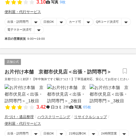
3.10
写真
9枚
便利屋・代行サービス
出張・訪問専門
日祝OK
カード可
QRコード決済可
電子マネー決済可
本日の営業状況
9:00〜19:00
店舗公式
お片付け本舗 京都市伏見店＜出張・訪問専門＞
京都で口コミ好評！【年中無休ですぐ駆けつけ！】丁寧迅速対応、安心してお任せください
3.42
口コミ
2件
写真
65枚
片づけ・遺品整理
ハウスクリーニング
リサイクルショップ
便利屋・代行サービス
出張・訪問専門
日祝OK
21時以降OK
24時間営業