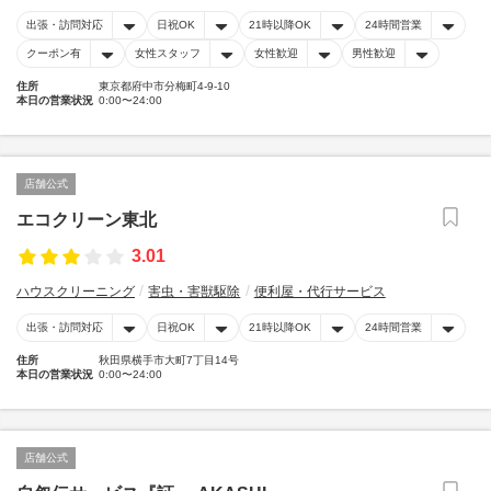
出張・訪問対応
日祝OK
21時以降OK
24時間営業
クーポン有
女性スタッフ
女性歓迎
男性歓迎
住所
東京都府中市分梅町4-9-10
本日の営業状況
0:00〜24:00
店舗公式
エコクリーン東北
3.01
ハウスクリーニング
害虫・害獣駆除
便利屋・代行サービス
出張・訪問対応
日祝OK
21時以降OK
24時間営業
住所
秋田県横手市大町7丁目14号
本日の営業状況
0:00〜24:00
店舗公式