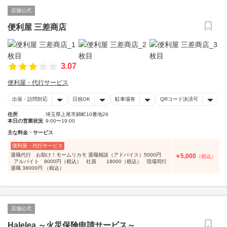
店舗公式
便利屋 三差商店
3.07
便利屋・代行サービス
出張・訪問対応
日祝OK
駐車場有
QRコード決済可
住所
埼玉県上尾市錦町10番地26
本日の営業状況
9:00〜19:00
主な料金・サービス
便利屋・代行サービス
退職代行 お助け！モームリカモ 退職相談（アドバイス）5000円
5,000
￥
（税込）
アルバイト 9000円（税込） 社員 18000（税込） 現場同行
退職 38000円 （税込）
店舗公式
Halelea ～火災保険申請サービス～