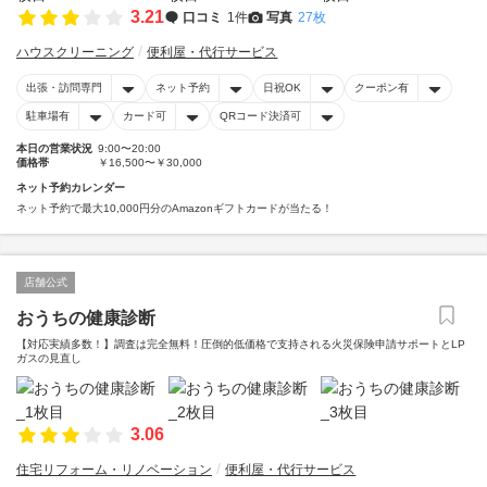
3.21
口コミ
1件
写真
27枚
ハウスクリーニング
便利屋・代行サービス
出張・訪問専門
ネット予約
日祝OK
クーポン有
駐車場有
カード可
QRコード決済可
本日の営業状況
9:00〜20:00
価格帯
￥16,500〜￥30,000
ネット予約カレンダー
ネット予約で最大10,000円分のAmazonギフトカードが当たる！
店舗公式
おうちの健康診断
【対応実績多数！】調査は完全無料！圧倒的低価格で支持される火災保険申請サポートとLP
ガスの見直し
3.06
住宅リフォーム・リノベーション
便利屋・代行サービス