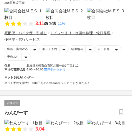
365日相談可能
3.11
写真
11枚
宅配便・バイク便・引越し
トイレつまり・水漏れ修理・蛇口修理
便利屋・代行サービス
出張・訪問対応
ネット予約
駐車場有
カード可
予約あり
住所
北海道札幌市白石区北郷一条9丁目2-12
本日の営業状況
9:00〜20:00
予約空きあり
ネット予約カレンダー
ネット予約で最大10,000円分のAmazonギフトカードが当たる！
店舗公式
わんぴーす
3.04