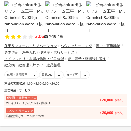
3.06
写真
4枚
住宅リフォーム・リノベーション
ハウスクリーニング
害虫・害獣駆除
庭木剪定・お手入れ
便利屋・代行サービス
トイレつまり・水漏れ修理・蛇口修理
畳・障子・壁紙張り替え
鍵交換・鍵修理
片づけ・遺品整理
出張・訪問専門
日祝OK
カード可
本日の営業状況
4:00〜8:00 9:00〜20:00
主な料金・サービス
便利屋・代行サービス
20,000
￥
（税込）
2サイクル、4サイクル草刈機修理
ハウスクリーニング
20,000
￥
（税込）
店舗壁掛けエアコン内部洗浄