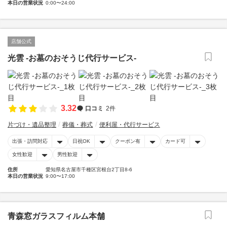
本日の営業状況
0:00〜24:00
店舗公式
光雲 -お墓のおそうじ代行サービス-
3.32
口コミ
2件
片づけ・遺品整理
葬儀・葬式
便利屋・代行サービス
出張・訪問対応
日祝OK
クーポン有
カード可
女性歓迎
男性歓迎
住所
愛知県名古屋市千種区宮根台2丁目8-6
本日の営業状況
9:00〜17:00
青森窓ガラスフィルム本舗