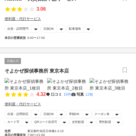
3.06
便利屋・代行サービス
出張・訪問専門
日祝OK
駐車場有
本日の営業状況
9:00〜17:00
店舗公式
そよかぜ探偵事務所 東京本店
4.32
口コミ
18件
写真
12枚
便利屋・代行サービス
出張・訪問対応
日祝OK
早朝OK
クーポン有
カード可
QRコード決済可
女性歓迎
男性歓迎
住所
東京都中央区日本橋1-2-10
本日の営業状況
7:00〜21:00