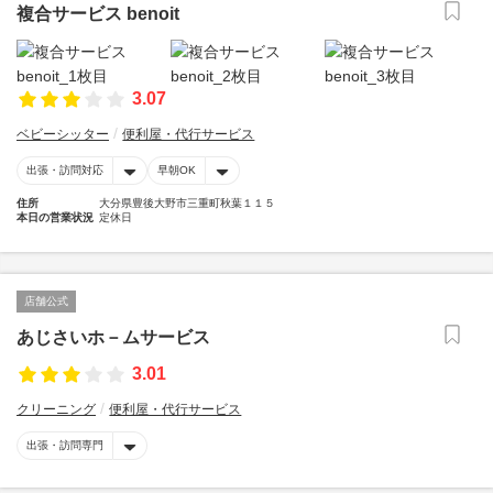
複合サービス benoit
3.07
ベビーシッター
便利屋・代行サービス
出張・訪問対応
早朝OK
住所
大分県豊後大野市三重町秋葉１１５
本日の営業状況
定休日
店舗公式
あじさいホ－ムサービス
3.01
クリーニング
便利屋・代行サービス
出張・訪問専門