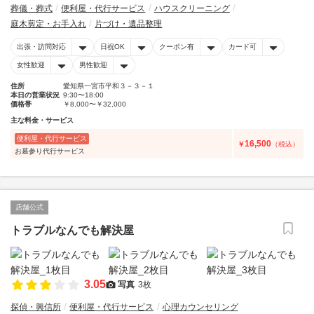
葬儀・葬式
便利屋・代行サービス
ハウスクリーニング
庭木剪定・お手入れ
片づけ・遺品整理
出張・訪問対応
日祝OK
クーポン有
カード可
女性歓迎
男性歓迎
住所
愛知県一宮市平和３－３－１
本日の営業状況
9:30〜18:00
価格帯
￥8,000〜￥32,000
主な料金・サービス
便利屋・代行サービス
16,500
￥
（税込）
お墓参り代行サービス
店舗公式
トラブルなんでも解決屋
3.05
写真
3枚
探偵・興信所
便利屋・代行サービス
心理カウンセリング