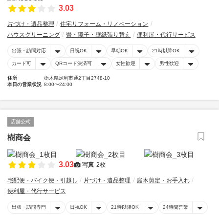
3.03
片づけ・遺品整理
住宅リフォーム・リノベーション
ハウスクリーニング
畳・障子・壁紙張り替え
便利屋・代行サービス
出張・訪問対応
日祝OK
早朝OK
21時以降OK
カード可
QRコード決済可
女性歓迎
男性歓迎
住所
栃木県足利市通2丁目2748-10
本日の営業状況
8:00〜24:00
店舗公式
樹商会
3.03
写真
2枚
宅配便・バイク便・引越し
片づけ・遺品整理
庭木剪定・お手入れ
便利屋・代行サービス
出張・訪問専門
日祝OK
21時以降OK
24時間営業