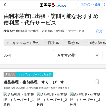
ログイン・登録
由利本荘市に出張・訪問可能なおすすめ
便利屋・代行サービス
変更
検索条件
由利本荘市に出張・訪問可能
便利屋・代行サービス
エキテンネット予約
日祝OK
早朝OK
21時以降OK
35
件
店舗公式
ネット予約スピードくじ対象店
遺品整理・生前整理 すりーぴーす
東大阪市発 遺品整理 不用品回収 お客様に合わせた提案可能！