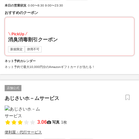
本日の営業状況
0:00〜8:30 9:00〜23:30
おすすめのクーポン
20
PickUp
消臭消毒割引クーポン
新規限定
併用不可
ネット予約カレンダー
ネット予約で最大10,000円分のAmazonギフトカードが当たる！
店舗公式
あじさいホ－ムサービス
3.06
写真
1枚
便利屋・代行サービス