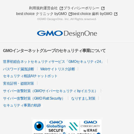
利用規約
運営会社
プライバシーポリシー
best choice クリニック byGMO
best choice 歯科 byGMO
©GMO DesignOne, Inc. All Rights reserved.
GMOインターネットグループのセキュリティ事業について
世界初総合ネットセキュリティサービス「GMOセキュリティ24」
パスワード漏洩診断
Webサイトリスク診断
セキュリティ相談AIチャットボット
実在証明・盗聴対策
サイバー攻撃対策（GMOサイバーセキュリティ byイエラエ）
サイバー攻撃対策（GMO Flatt Security）
なりすまし対策
セキュリティ事業の軌跡