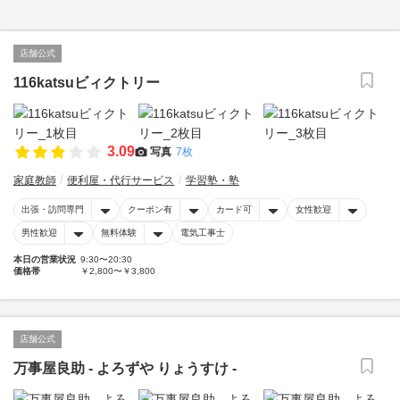
店舗公式
116katsuビィクトリー
3.09
写真
7枚
家庭教師
便利屋・代行サービス
学習塾・塾
出張・訪問専門
クーポン有
カード可
女性歓迎
男性歓迎
無料体験
電気工事士
本日の営業状況
9:30〜20:30
価格帯
￥2,800〜￥3,800
店舗公式
万事屋良助 - よろずや りょうすけ -