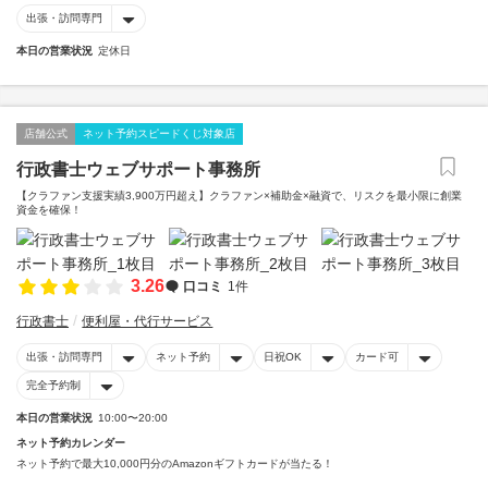
出張・訪問専門
本日の営業状況
定休日
店舗公式
ネット予約スピードくじ対象店
行政書士ウェブサポート事務所
【クラファン支援実績3,900万円超え】クラファン×補助金×融資で、リスクを最小限に創業
資金を確保！
3.26
口コミ
1件
行政書士
便利屋・代行サービス
出張・訪問専門
ネット予約
日祝OK
カード可
完全予約制
本日の営業状況
10:00〜20:00
ネット予約カレンダー
ネット予約で最大10,000円分のAmazonギフトカードが当たる！