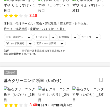
3.10
便利屋・代行サービス
害虫・害獣駆除
庭木剪定・お手入れ
片づけ・遺品整理
宅配便・バイク便・引越し
出張・訪問対応
クーポン有
駐車場有
カード可
QRコード決済可
電子マネー決済可
住所
岩手県一関市花泉町花泉字深井沢33-44
本日の営業状況
9:00〜17:00
店舗公式
墓石クリーニング 祈里（いのり）
3.40
口コミ
3件
写真
6枚