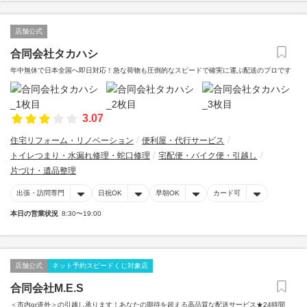
店舗公式
合同会社タカハシ
年中無休で日本全国へ即日対応！急な荷物も圧倒的なスピードで確実に運ぶ配送のプロです
3.07
住宅リフォーム・リノベーション
便利屋・代行サービス
トイレつまり・水漏れ修理・蛇口修理
宅配便・バイク便・引越し
片づけ・遺品整理
出張・訪問専門
日祝OK
早朝OK
カード可
本日の営業状況
8:30〜19:00
店舗公式
ネット予約スピードくじ対象店
合同会社M.E.S
＜市内or道外＞の引越し承ります！あなたの期待を超える高品質な配送サービス★24時間