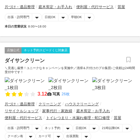
片づけ・遺品整理
庭木剪定・お手入れ
便利屋・代行サービス
質屋
出張・訪問専門
日祝OK
早朝OK
本日の営業状況
8:00〜18:00
店舗公式
ネット予約スピードくじ対象店
ダイサンクリーン
＼見逃し厳禁！ユニークなキャンペーンを実施中／清掃＆片付けのプロ集団♪ご依頼は24時間
受付中です！
3.12
写真
26枚
片づけ・遺品整理
クリーニング
ハウスクリーニング
リサイクルショップ
家事代行・家政婦
庭木剪定・お手入れ
便利屋・代行サービス
トイレつまり・水漏れ修理・蛇口修理
質屋
出張・訪問専門
ネット予約
日祝OK
21時以降OK
クーポン有
カード可
出張買取