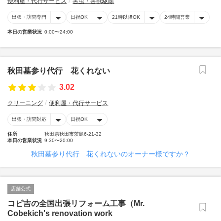
便利屋・代行サービス
害虫・害獣駆除
出張・訪問専門
日祝OK
21時以降OK
24時間営業
本日の営業状況
0:00〜24:00
秋田墓参り代行 花くれない
3.02
クリーニング
便利屋・代行サービス
出張・訪問対応
日祝OK
住所
秋田県秋田市茨島6-21-32
本日の営業状況
9:30〜20:00
秋田墓参り代行 花くれないのオーナー様ですか？
店舗公式
コビ吉の全国出張リフォーム工事（Mr.
Cobekich's renovation work