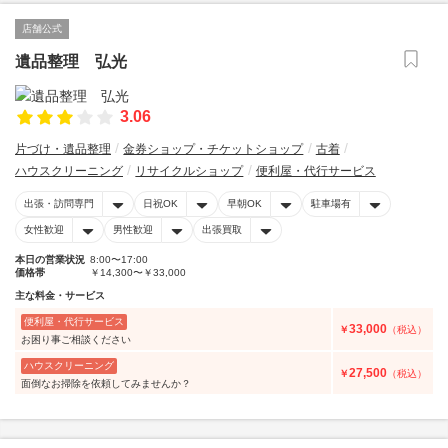
店舗公式
遺品整理 弘光
3.06
片づけ・遺品整理
金券ショップ・チケットショップ
古着
ハウスクリーニング
リサイクルショップ
便利屋・代行サービス
出張・訪問専門
日祝OK
早朝OK
駐車場有
女性歓迎
男性歓迎
出張買取
本日の営業状況
8:00〜17:00
価格帯
￥14,300〜￥33,000
主な料金・サービス
便利屋・代行サービス
33,000
￥
（税込）
お困り事ご相談ください
ハウスクリーニング
27,500
￥
（税込）
面倒なお掃除を依頼してみませんか？