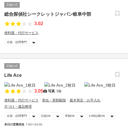
店舗公式
総合探偵社シークレットジャパン岐阜中部
3.02
便利屋・代行サービス
出張・訪問専門
店舗公式
Life Ace
3.05
写真
3枚
便利屋・代行サービス
害虫・害獣駆除
庭木剪定・お手入れ
片づけ・遺品整理
出張・訪問専門
日祝OK
早朝OK
21時以降OK
本日の営業状況
7:00〜24:00