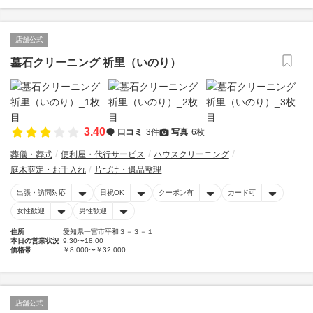
店舗公式
墓石クリーニング 祈里（いのり）
3.40
口コミ
3件
写真
6枚
葬儀・葬式
便利屋・代行サービス
ハウスクリーニング
庭木剪定・お手入れ
片づけ・遺品整理
出張・訪問対応
日祝OK
クーポン有
カード可
女性歓迎
男性歓迎
住所
愛知県一宮市平和３－３－１
本日の営業状況
9:30〜18:00
価格帯
￥8,000〜￥32,000
店舗公式