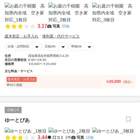
3.17
写真
20枚
庭木剪定・お手入れ
便利屋・代行サービス
出張・訪問対応
日祝OK
早朝OK
住所
高知県高知市薊野西町2-4-25
本日の営業状況
8:30〜18:30
価格帯
￥8,000〜￥20,000
主な料金・サービス
庭木剪定・お手入れ
20,000
￥
（税込）
草刈り伐採
店舗公式
ゆーとぴあ
3.44
口コミ
2件
写真
15枚