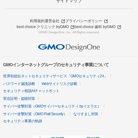
サイトマップ
利用規約
運営会社
プライバシーポリシー
best choice クリニック byGMO
best choice 歯科 byGMO
©GMO DesignOne, Inc. All Rights reserved.
GMOインターネットグループのセキュリティ事業について
世界初総合ネットセキュリティサービス「GMOセキュリティ24」
パスワード漏洩診断
Webサイトリスク診断
セキュリティ相談AIチャットボット
実在証明・盗聴対策
サイバー攻撃対策（GMOサイバーセキュリティ byイエラエ）
サイバー攻撃対策（GMO Flatt Security）
なりすまし対策
セキュリティ事業の軌跡