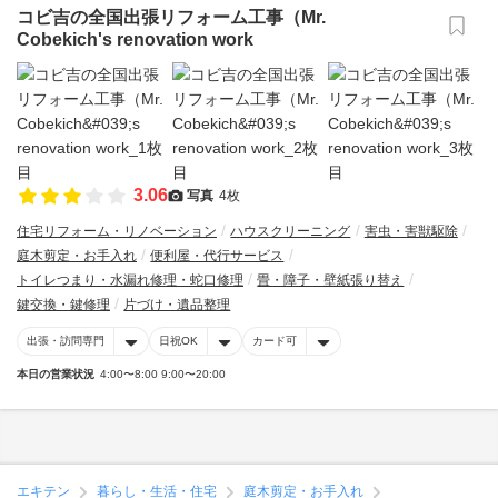
コビ吉の全国出張リフォーム工事（Mr.
Cobekich's renovation work
3.06
写真
4枚
住宅リフォーム・リノベーション
ハウスクリーニング
害虫・害獣駆除
庭木剪定・お手入れ
便利屋・代行サービス
トイレつまり・水漏れ修理・蛇口修理
畳・障子・壁紙張り替え
鍵交換・鍵修理
片づけ・遺品整理
出張・訪問専門
日祝OK
カード可
本日の営業状況
4:00〜8:00 9:00〜20:00
エキテン
暮らし・生活・住宅
庭木剪定・お手入れ