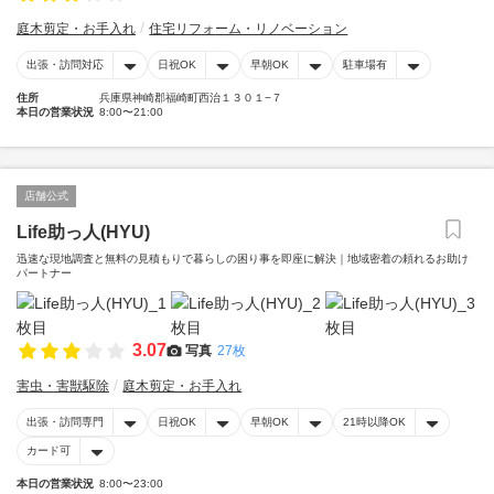
庭木剪定・お手入れ
住宅リフォーム・リノベーション
出張・訪問対応
日祝OK
早朝OK
駐車場有
住所
兵庫県神崎郡福崎町西治１３０１−７
本日の営業状況
8:00〜21:00
店舗公式
Life助っ人(HYU)
迅速な現地調査と無料の見積もりで暮らしの困り事を即座に解決｜地域密着の頼れるお助け
パートナー
3.07
写真
27枚
害虫・害獣駆除
庭木剪定・お手入れ
出張・訪問専門
日祝OK
早朝OK
21時以降OK
カード可
本日の営業状況
8:00〜23:00