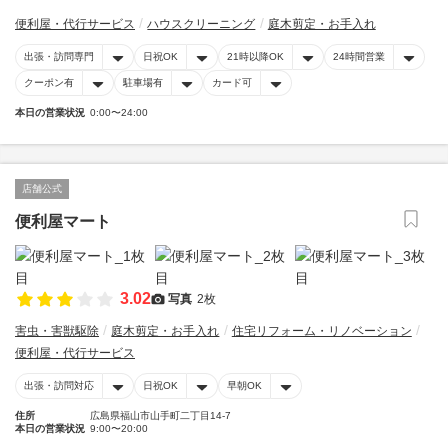
便利屋・代行サービス
ハウスクリーニング
庭木剪定・お手入れ
出張・訪問専門
日祝OK
21時以降OK
24時間営業
クーポン有
駐車場有
カード可
本日の営業状況
0:00〜24:00
店舗公式
便利屋マート
3.02
写真
2枚
害虫・害獣駆除
庭木剪定・お手入れ
住宅リフォーム・リノベーション
便利屋・代行サービス
出張・訪問対応
日祝OK
早朝OK
住所
広島県福山市山手町二丁目14-7
本日の営業状況
9:00〜20:00