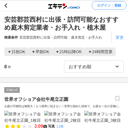
ログイン・登録
安芸郡芸西村に出張・訪問可能なおすす
め庭木剪定業者・お手入れ・植木屋
変更
検索条件
安芸郡芸西村に出張・訪問可能
庭木剪定・お手入れ
日祝OK
早朝OK
21時以降OK
24時間営業
8
件
店舗公式
世界オフショア会社牛尾立正園
お庭の可能性は無限大｜もう雑草に悩まない！世界が認めた技術で、お庭を一生の宝物に。
3.09
写真
11枚