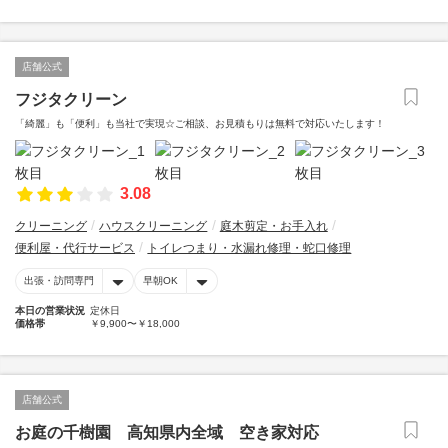
店舗公式
フジタクリーン
「綺麗」も「便利」も当社で実現☆ご相談、お見積もりは無料で対応いたします！
3.08
クリーニング
ハウスクリーニング
庭木剪定・お手入れ
便利屋・代行サービス
トイレつまり・水漏れ修理・蛇口修理
出張・訪問専門
早朝OK
本日の営業状況
定休日
価格帯
￥9,900〜￥18,000
店舗公式
お庭の千樹園 高知県内全域 空き家対応