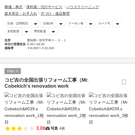
葬儀・葬式
便利屋・代行サービス
ハウスクリーニング
庭木剪定・お手入れ
片づけ・遺品整理
出張・訪問対応
日祝OK
クーポン有
カード可
女性歓迎
男性歓迎
住所
愛知県一宮市平和３－３－１
本日の営業状況
9:30〜18:00
価格帯
￥8,000〜￥32,000
店舗公式
コビ吉の全国出張リフォーム工事（Mr.
Cobekich's renovation work
3.06
写真
4枚