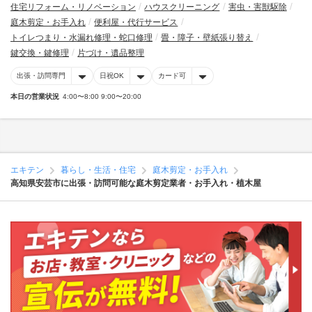
住宅リフォーム・リノベーション
ハウスクリーニング
害虫・害獣駆除
庭木剪定・お手入れ
便利屋・代行サービス
トイレつまり・水漏れ修理・蛇口修理
畳・障子・壁紙張り替え
鍵交換・鍵修理
片づけ・遺品整理
出張・訪問専門
日祝OK
カード可
本日の営業状況
4:00〜8:00 9:00〜20:00
エキテン
暮らし・生活・住宅
庭木剪定・お手入れ
高知県安芸市に出張・訪問可能な庭木剪定業者・お手入れ・植木屋