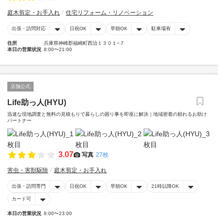
庭木剪定・お手入れ
住宅リフォーム・リノベーション
出張・訪問対応
日祝OK
早朝OK
駐車場有
住所
兵庫県神崎郡福崎町西治１３０１−７
本日の営業状況
8:00〜21:00
店舗公式
Life助っ人(HYU)
迅速な現地調査と無料の見積もりで暮らしの困り事を即座に解決｜地域密着の頼れるお助け
パートナー
3.07
写真
27枚
害虫・害獣駆除
庭木剪定・お手入れ
出張・訪問専門
日祝OK
早朝OK
21時以降OK
カード可
本日の営業状況
8:00〜23:00