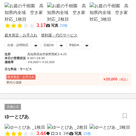
3.17
写真
20枚
庭木剪定・お手入れ
便利屋・代行サービス
出張・訪問対応
日祝OK
早朝OK
住所
高知県高知市薊野西町2-4-25
本日の営業状況
8:30〜18:30
価格帯
￥8,000〜￥20,000
主な料金・サービス
庭木剪定・お手入れ
20,000
￥
（税込）
草刈り伐採
店舗公式
ゆーとぴあ
3.44
口コミ
2件
写真
15枚