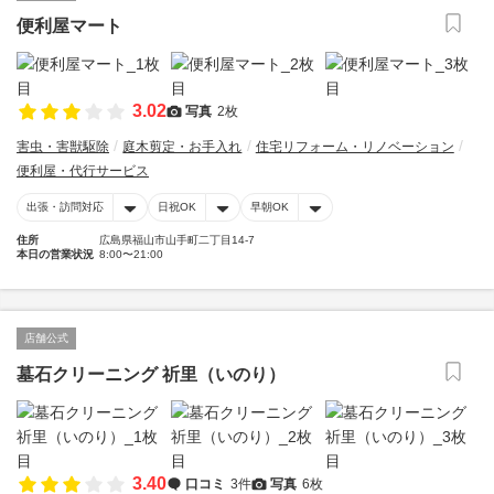
便利屋マート
3.02
写真
2枚
害虫・害獣駆除
庭木剪定・お手入れ
住宅リフォーム・リノベーション
便利屋・代行サービス
出張・訪問対応
日祝OK
早朝OK
住所
広島県福山市山手町二丁目14-7
本日の営業状況
8:00〜21:00
店舗公式
墓石クリーニング 祈里（いのり）
3.40
口コミ
3件
写真
6枚