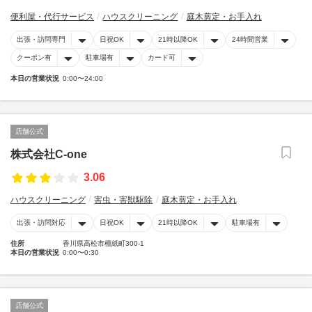
便利屋・代行サービス
ハウスクリーニング
庭木剪定・お手入れ
出張・訪問専門
日祝OK
21時以降OK
24時間営業
クーポン有
駐車場有
カード可
本日の営業状況
0:00〜24:00
店舗公式
株式会社C-one
3.06
ハウスクリーニング
害虫・害獣駆除
庭木剪定・お手入れ
出張・訪問対応
日祝OK
21時以降OK
駐車場有
住所
香川県高松市檀紙町300-1
本日の営業状況
0:00〜0:30
店舗公式