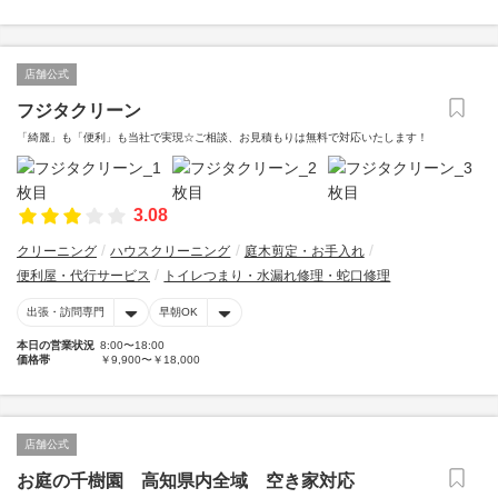
店舗公式
フジタクリーン
「綺麗」も「便利」も当社で実現☆ご相談、お見積もりは無料で対応いたします！
3.08
クリーニング
ハウスクリーニング
庭木剪定・お手入れ
便利屋・代行サービス
トイレつまり・水漏れ修理・蛇口修理
出張・訪問専門
早朝OK
本日の営業状況
8:00〜18:00
価格帯
￥9,900〜￥18,000
店舗公式
お庭の千樹園 高知県内全域 空き家対応