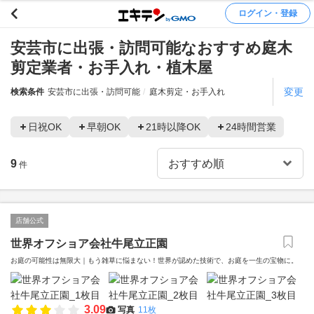
ログイン・登録
安芸市に出張・訪問可能なおすすめ庭木
剪定業者・お手入れ・植木屋
変更
検索条件
安芸市に出張・訪問可能
庭木剪定・お手入れ
日祝OK
早朝OK
21時以降OK
24時間営業
9
件
店舗公式
世界オフショア会社牛尾立正園
お庭の可能性は無限大｜もう雑草に悩まない！世界が認めた技術で、お庭を一生の宝物に。
3.09
写真
11枚