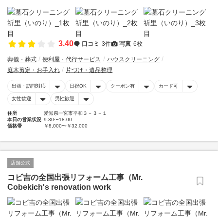
3.40
口コミ
3件
写真
6枚
葬儀・葬式
便利屋・代行サービス
ハウスクリーニング
庭木剪定・お手入れ
片づけ・遺品整理
出張・訪問対応
日祝OK
クーポン有
カード可
女性歓迎
男性歓迎
住所
愛知県一宮市平和３－３－１
本日の営業状況
9:30〜18:00
価格帯
￥8,000〜￥32,000
店舗公式
コビ吉の全国出張リフォーム工事（Mr.
Cobekich's renovation work