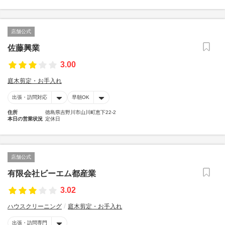
店舗公式
佐藤興業
3.00
庭木剪定・お手入れ
出張・訪問対応
早朝OK
住所
徳島県吉野川市山川町恵下22-2
本日の営業状況
定休日
店舗公式
有限会社ビーエム都産業
3.02
ハウスクリーニング
庭木剪定・お手入れ
出張・訪問専門