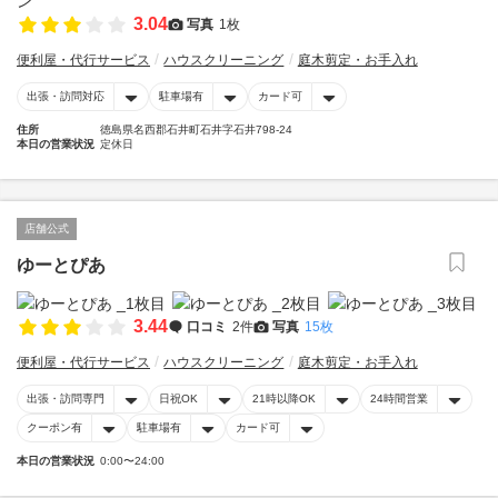
3.04
写真
1枚
便利屋・代行サービス
ハウスクリーニング
庭木剪定・お手入れ
出張・訪問対応
駐車場有
カード可
住所
徳島県名西郡石井町石井字石井798-24
本日の営業状況
定休日
店舗公式
ゆーとぴあ
3.44
口コミ
2件
写真
15枚
便利屋・代行サービス
ハウスクリーニング
庭木剪定・お手入れ
出張・訪問専門
日祝OK
21時以降OK
24時間営業
クーポン有
駐車場有
カード可
本日の営業状況
0:00〜24:00