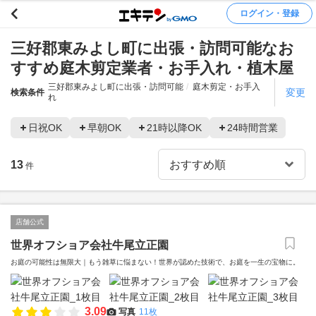
ログイン・登録
三好郡東みよし町に出張・訪問可能なお
すすめ庭木剪定業者・お手入れ・植木屋
三好郡東みよし町に出張・訪問可能
庭木剪定・お手入
変更
検索条件
れ
日祝OK
早朝OK
21時以降OK
24時間営業
13
件
店舗公式
世界オフショア会社牛尾立正園
お庭の可能性は無限大｜もう雑草に悩まない！世界が認めた技術で、お庭を一生の宝物に。
3.09
写真
11枚