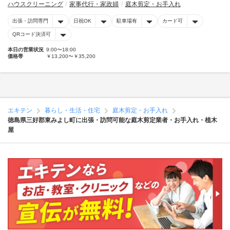
ハウスクリーニング
家事代行・家政婦
庭木剪定・お手入れ
出張・訪問専門
日祝OK
駐車場有
カード可
QRコード決済可
本日の営業状況
9:00〜18:00
価格帯
￥13,200〜￥35,200
エキテン
暮らし・生活・住宅
庭木剪定・お手入れ
徳島県三好郡東みよし町に出張・訪問可能な庭木剪定業者・お手入れ・植木
屋