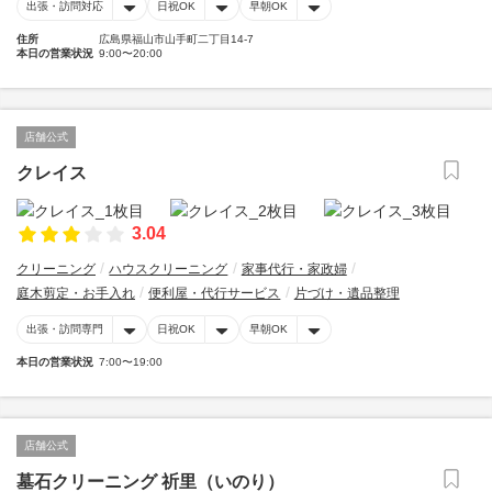
出張・訪問対応
日祝OK
早朝OK
住所
広島県福山市山手町二丁目14-7
本日の営業状況
9:00〜20:00
店舗公式
クレイス
3.04
クリーニング
ハウスクリーニング
家事代行・家政婦
庭木剪定・お手入れ
便利屋・代行サービス
片づけ・遺品整理
出張・訪問専門
日祝OK
早朝OK
本日の営業状況
7:00〜19:00
店舗公式
墓石クリーニング 祈里（いのり）