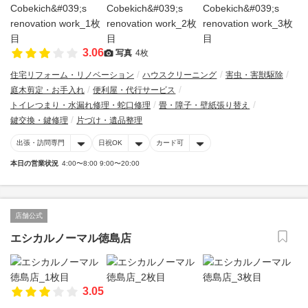
3.06
写真
4枚
住宅リフォーム・リノベーション
ハウスクリーニング
害虫・害獣駆除
庭木剪定・お手入れ
便利屋・代行サービス
トイレつまり・水漏れ修理・蛇口修理
畳・障子・壁紙張り替え
鍵交換・鍵修理
片づけ・遺品整理
出張・訪問専門
日祝OK
カード可
本日の営業状況
4:00〜8:00 9:00〜20:00
店舗公式
エシカルノーマル徳島店
3.05