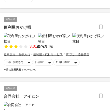
店舗公式
便利屋おかげ様
3.01
写真
1枚
庭木剪定・お手入れ
便利屋・代行サービス
片づけ・遺品整理
出張・訪問専門
日祝OK
21時以降OK
本日の営業状況
9:00〜22:00
店舗公式
合同会社 アイヒン