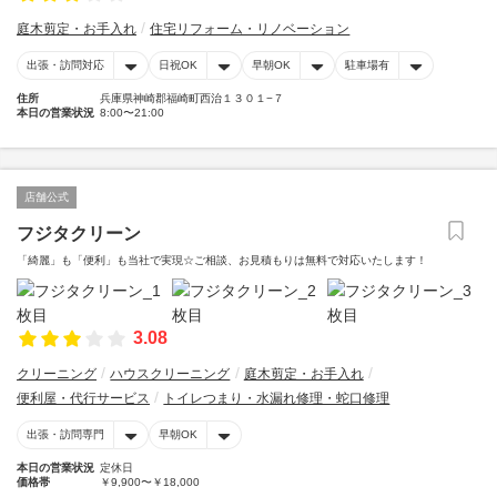
庭木剪定・お手入れ
住宅リフォーム・リノベーション
出張・訪問対応
日祝OK
早朝OK
駐車場有
住所
兵庫県神崎郡福崎町西治１３０１−７
本日の営業状況
8:00〜21:00
店舗公式
フジタクリーン
「綺麗」も「便利」も当社で実現☆ご相談、お見積もりは無料で対応いたします！
3.08
クリーニング
ハウスクリーニング
庭木剪定・お手入れ
便利屋・代行サービス
トイレつまり・水漏れ修理・蛇口修理
出張・訪問専門
早朝OK
本日の営業状況
定休日
価格帯
￥9,900〜￥18,000