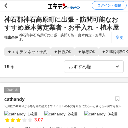
ログイン・登録
神石郡神石高原町に出張・訪問可能なお
すすめ庭木剪定業者・お手入れ・植木屋
神石郡神石高原町に出張・訪問可能
庭木剪定・お手入
変更
検索条件
れ
エキテンネット予約
日祝OK
早朝OK
21時以降OK
19
件
店舗公式
cathandy
＼お庭の草刈りから急な鍵の紛失まで！／日々の不安を即座に安心へと変える≪何でも屋≫
3.07