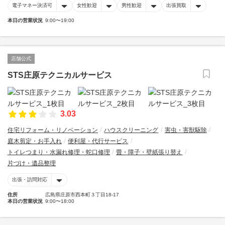
電子マネー決済可
女性歓迎
男性歓迎
出張買取
本日の営業状況
9:00〜19:00
店舗公式
STS庄原テクニカルサービス
3.03
住宅リフォーム・リノベーション
ハウスクリーニング
害虫・害獣駆除
庭木剪定・お手入れ
便利屋・代行サービス
トイレつまり・水漏れ修理・蛇口修理
畳・障子・壁紙張り替え
片づけ・遺品整理
出張・訪問対応
住所
広島県庄原市西本町３丁目18-17
本日の営業状況
9:00〜18:00