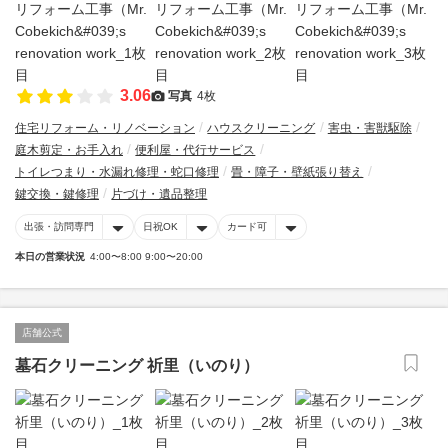
3.06
写真
4枚
住宅リフォーム・リノベーション
ハウスクリーニング
害虫・害獣駆除
庭木剪定・お手入れ
便利屋・代行サービス
トイレつまり・水漏れ修理・蛇口修理
畳・障子・壁紙張り替え
鍵交換・鍵修理
片づけ・遺品整理
出張・訪問専門
日祝OK
カード可
本日の営業状況
4:00〜8:00 9:00〜20:00
店舗公式
墓石クリーニング 祈里（いのり）