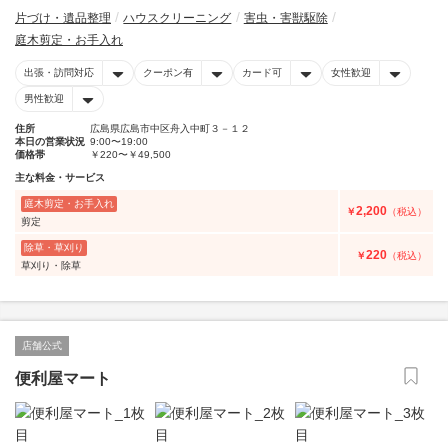
片づけ・遺品整理
ハウスクリーニング
害虫・害獣駆除
庭木剪定・お手入れ
出張・訪問対応
クーポン有
カード可
女性歓迎
男性歓迎
住所
広島県広島市中区舟入中町３－１２
本日の営業状況
9:00〜19:00
価格帯
￥220〜￥49,500
主な料金・サービス
庭木剪定・お手入れ
2,200
￥
（税込）
剪定
除草・草刈り
220
￥
（税込）
草刈り・除草
店舗公式
便利屋マート