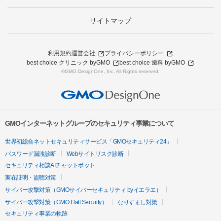
サイトマップ
利用規約
運営会社
プライバシーポリシー
best choice クリニック byGMO
best choice 歯科 byGMO
©GMO DesignOne, Inc. All Rights reserved.
GMOインターネットグループのセキュリティ事業について
世界初総合ネットセキュリティサービス「GMOセキュリティ24」
パスワード漏洩診断
Webサイトリスク診断
セキュリティ相談AIチャットボット
実在証明・盗聴対策
サイバー攻撃対策（GMOサイバーセキュリティ byイエラエ）
サイバー攻撃対策（GMO Flatt Security）
なりすまし対策
セキュリティ事業の軌跡