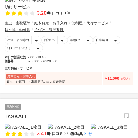
3.20
口コミ
1件
害虫・害獣駆除
庭木剪定・お手入れ
便利屋・代行サービス
鍵交換・鍵修理
片づけ・遺品整理
出張・訪問専門
日祝OK
早朝OK
駐車場有
QRコード決済可
本日の営業状況
7:00〜18:00
価格帯
￥8,800〜￥220,000
主な料金・サービス
庭木剪定・お手入れ
11,000
￥
（税込）
庭木・お墓回り・家屋周辺の樹木剪定伐採
店舗公式
TASKALL
3.41
口コミ
2件
写真
39枚