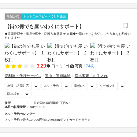
店舗公式
ネット予約スピードくじ対象店
【街の何でも屋 いわくにサポート】
◆庭園管理士・遺品整理士・防除作業監督者 在籍◆〜思いやりを大切にした作業をお約束い
たします〜
3.29
口コミ
1件
写真
174枚
便利屋・代行サービス
害虫・害獣駆除
庭木剪定・お手入れ
出張・訪問対応
ネット予約
早朝OK
クーポン有
駐車場有
住所
山口県岩国市南岩国町1丁目5-8
本日の営業状況
8:00〜18:00
ネット予約カレンダー
ネット予約で最大10,000円分のAmazonギフトカードが当たる！