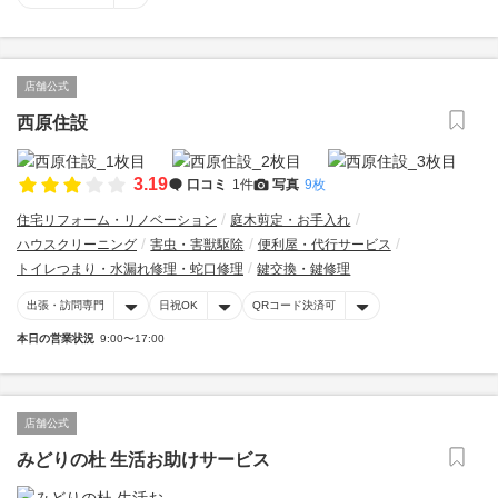
店舗公式
西原住設
3.19
口コミ
1件
写真
9枚
住宅リフォーム・リノベーション
庭木剪定・お手入れ
ハウスクリーニング
害虫・害獣駆除
便利屋・代行サービス
トイレつまり・水漏れ修理・蛇口修理
鍵交換・鍵修理
出張・訪問専門
日祝OK
QRコード決済可
本日の営業状況
9:00〜17:00
店舗公式
みどりの杜 生活お助けサービス