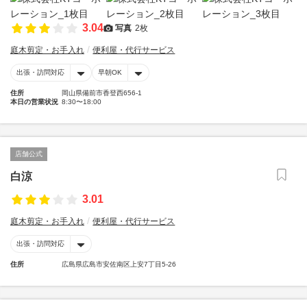
3.04
写真
2枚
庭木剪定・お手入れ
便利屋・代行サービス
出張・訪問対応
早朝OK
住所
岡山県備前市香登西656-1
本日の営業状況
8:30〜18:00
店舗公式
白涼
3.01
庭木剪定・お手入れ
便利屋・代行サービス
出張・訪問対応
住所
広島県広島市安佐南区上安7丁目5-26