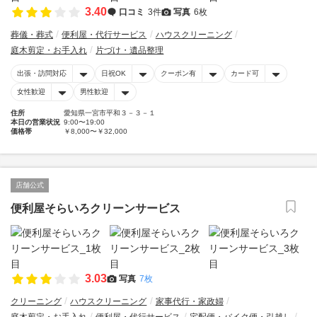
3.40
口コミ
3件
写真
6枚
葬儀・葬式
便利屋・代行サービス
ハウスクリーニング
庭木剪定・お手入れ
片づけ・遺品整理
出張・訪問対応
日祝OK
クーポン有
カード可
女性歓迎
男性歓迎
住所
愛知県一宮市平和３－３－１
本日の営業状況
9:00〜19:00
価格帯
￥8,000〜￥32,000
店舗公式
便利屋そらいろクリーンサービス
3.03
写真
7枚
クリーニング
ハウスクリーニング
家事代行・家政婦