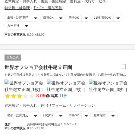
庭木剪定・お手入れ
害虫・害獣駆除
便利屋・代行サービス
鍵交換・鍵修理
片づけ・遺品整理
出張・訪問専門
日祝OK
早朝OK
21時以降OK
カード可
本日の営業状況
8:00〜22:00
店舗公式
世界オフショア会社牛尾立正園
お庭の可能性は無限大｜もう雑草に悩まない！世界が認めた技術で、お庭を一生の宝物に。
3.09
写真
11枚
庭木剪定・お手入れ
住宅リフォーム・リノベーション
出張・訪問対応
日祝OK
早朝OK
駐車場有
住所
兵庫県神崎郡福崎町西治１３０１−７
本日の営業状況
8:00〜21:00