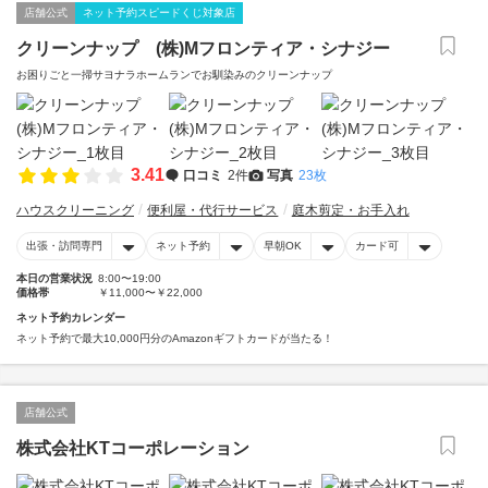
店舗公式
ネット予約スピードくじ対象店
クリーンナップ (株)Mフロンティア・シナジー
お困りごと一掃サヨナラホームランでお馴染みのクリーンナップ
3.41
口コミ
2件
写真
23枚
ハウスクリーニング
便利屋・代行サービス
庭木剪定・お手入れ
出張・訪問専門
ネット予約
早朝OK
カード可
本日の営業状況
8:00〜19:00
価格帯
￥11,000〜￥22,000
ネット予約カレンダー
ネット予約で最大10,000円分のAmazonギフトカードが当たる！
店舗公式
株式会社KTコーポレーション