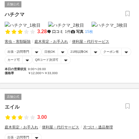
店舗公式
ハチクマ
3.28
口コミ
1件
写真
15枚
害虫・害獣駆除
庭木剪定・お手入れ
便利屋・代行サービス
出張・訪問専門
日祝OK
21時以降OK
クーポン有
カード可
QRコード決済可
本日の営業状況
9:00〜26:00
価格帯
￥12,000〜￥33,000
店舗公式
エイル
3.00
庭木剪定・お手入れ
便利屋・代行サービス
片づけ・遺品整理
出張・訪問専門