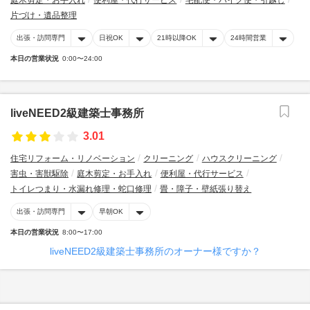
庭木剪定・お手入れ
便利屋・代行サービス
宅配便・バイク便・引越し
片づけ・遺品整理
出張・訪問専門
日祝OK
21時以降OK
24時間営業
本日の営業状況
0:00〜24:00
liveNEED2級建築士事務所
3.01
住宅リフォーム・リノベーション
クリーニング
ハウスクリーニング
害虫・害獣駆除
庭木剪定・お手入れ
便利屋・代行サービス
トイレつまり・水漏れ修理・蛇口修理
畳・障子・壁紙張り替え
出張・訪問専門
早朝OK
本日の営業状況
8:00〜17:00
liveNEED2級建築士事務所のオーナー様ですか？