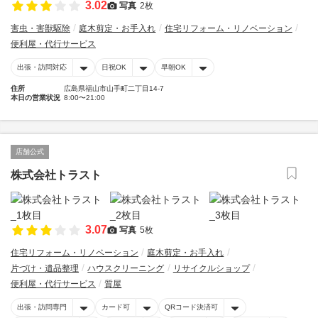
3.02
写真
2枚
害虫・害獣駆除
庭木剪定・お手入れ
住宅リフォーム・リノベーション
便利屋・代行サービス
出張・訪問対応
日祝OK
早朝OK
住所
広島県福山市山手町二丁目14-7
本日の営業状況
8:00〜21:00
店舗公式
株式会社トラスト
3.07
写真
5枚
住宅リフォーム・リノベーション
庭木剪定・お手入れ
片づけ・遺品整理
ハウスクリーニング
リサイクルショップ
便利屋・代行サービス
質屋
出張・訪問専門
カード可
QRコード決済可