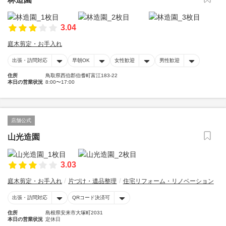
3.04
庭木剪定・お手入れ
出張・訪問対応
早朝OK
女性歓迎
男性歓迎
住所
鳥取県西伯郡伯耆町富江183-22
本日の営業状況
8:00〜17:00
店舗公式
山光造園
3.03
庭木剪定・お手入れ
片づけ・遺品整理
住宅リフォーム・リノベーション
出張・訪問対応
QRコード決済可
住所
島根県安来市大塚町2031
本日の営業状況
定休日