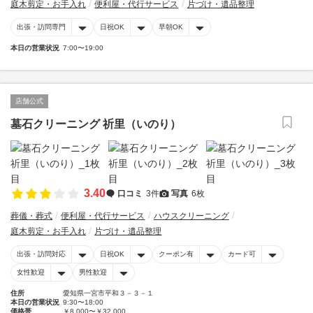
庭木剪定・お手入れ
便利屋・代行サービス
片づけ・遺品整理
出張・訪問専門
日祝OK
早朝OK
本日の営業状況
7:00〜19:00
店舗公式
墓石クリーニング 祈里（いのり）
3.40
口コミ
3件
写真
6枚
葬儀・葬式
便利屋・代行サービス
ハウスクリーニング
庭木剪定・お手入れ
片づけ・遺品整理
出張・訪問対応
日祝OK
クーポン有
カード可
女性歓迎
男性歓迎
住所
愛知県一宮市平和３－３－１
本日の営業状況
9:30〜18:00
価格帯
￥8,000〜￥32,000