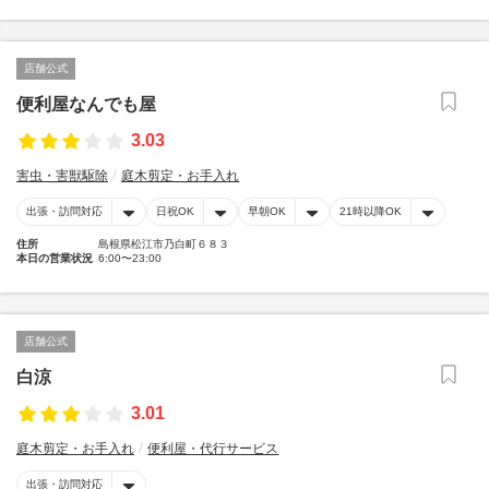
店舗公式
便利屋なんでも屋
3.03
害虫・害獣駆除
庭木剪定・お手入れ
出張・訪問対応
日祝OK
早朝OK
21時以降OK
住所
島根県松江市乃白町６８３
本日の営業状況
6:00〜23:00
店舗公式
白涼
3.01
庭木剪定・お手入れ
便利屋・代行サービス
出張・訪問対応