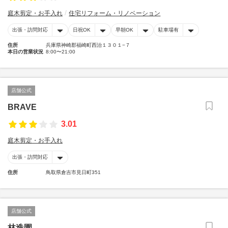
庭木剪定・お手入れ
住宅リフォーム・リノベーション
出張・訪問対応
日祝OK
早朝OK
駐車場有
住所
兵庫県神崎郡福崎町西治１３０１−７
本日の営業状況
8:00〜21:00
店舗公式
BRAVE
3.01
庭木剪定・お手入れ
出張・訪問対応
住所
鳥取県倉吉市見日町351
店舗公式
林造園