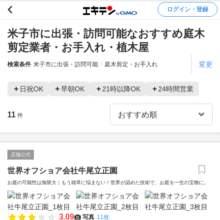
ログイン・登録
米子市に出張・訪問可能なおすすめ庭木
剪定業者・お手入れ・植木屋
変更
検索条件
米子市に出張・訪問可能
庭木剪定・お手入れ
日祝OK
早朝OK
21時以降OK
24時間営業
11
件
店舗公式
世界オフショア会社牛尾立正園
お庭の可能性は無限大｜もう雑草に悩まない！世界が認めた技術で、お庭を一生の宝物に。
3.09
写真
11枚