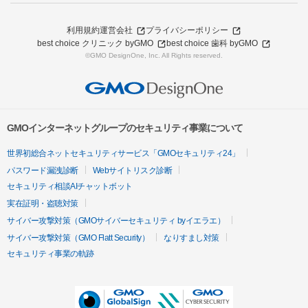
利用規約
運営会社
プライバシーポリシー
best choice クリニック byGMO
best choice 歯科 byGMO
©GMO DesignOne, Inc. All Rights reserved.
GMOインターネットグループのセキュリティ事業について
世界初総合ネットセキュリティサービス「GMOセキュリティ24」
パスワード漏洩診断
Webサイトリスク診断
セキュリティ相談AIチャットボット
実在証明・盗聴対策
サイバー攻撃対策（GMOサイバーセキュリティ byイエラエ）
サイバー攻撃対策（GMO Flatt Security）
なりすまし対策
セキュリティ事業の軌跡