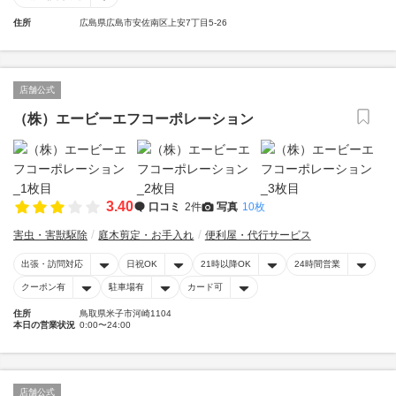
住所
広島県広島市安佐南区上安7丁目5-26
店舗公式
（株）エービーエフコーポレーション
3.40
口コミ
2件
写真
10枚
害虫・害獣駆除
庭木剪定・お手入れ
便利屋・代行サービス
出張・訪問対応
日祝OK
21時以降OK
24時間営業
クーポン有
駐車場有
カード可
住所
鳥取県米子市河崎1104
本日の営業状況
0:00〜24:00
店舗公式