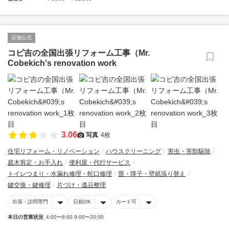
店舗公式
コビ吉の全国出張リフォーム工事（Mr.
Cobekich's renovation work
3.06
写真
4枚
住宅リフォーム・リノベーション
ハウスクリーニング
害虫・害獣駆除
庭木剪定・お手入れ
便利屋・代行サービス
トイレつまり・水漏れ修理・蛇口修理
畳・障子・壁紙張り替え
鍵交換・鍵修理
片づけ・遺品整理
出張・訪問専門
日祝OK
カード可
本日の営業状況
4:00〜8:00 9:00〜20:00