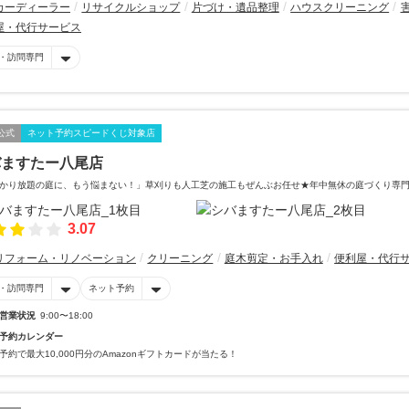
カーディーラー
リサイクルショップ
片づけ・遺品整理
ハウスクリーニング
屋・代行サービス
・訪問専門
公式
ネット予約スピードくじ対象店
バますたー八尾店
かり放題の庭に、もう悩まない！」草刈りも人工芝の施工もぜんぶお任せ★年中無休の庭づくり専
3.07
リフォーム・リノベーション
クリーニング
庭木剪定・お手入れ
便利屋・代行
・訪問専門
ネット予約
営業状況
9:00〜18:00
予約カレンダー
予約で最大10,000円分のAmazonギフトカードが当たる！