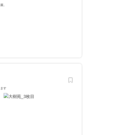
園屋。
します