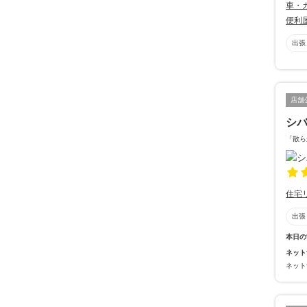
車・
便利
出張
店舗
シ
「散ら
住宅
出張
本日の
ネット
ネット