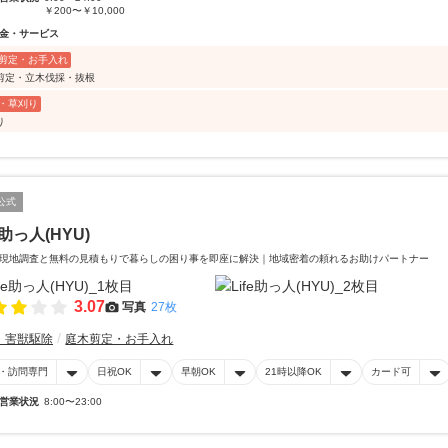
￥200〜￥10,000
金・サービス
剪定・お手入れ
剪定・立木伐採・抜根
・草刈り
り
公式
e助っ人(HYU)
現地調査と無料の見積もりで暮らしの困り事を即座に解決｜地域密着の頼れるお助けパートナー
3.07
写真
27枚
・害獣駆除
庭木剪定・お手入れ
・訪問専門
日祝OK
早朝OK
21時以降OK
カード可
営業状況
8:00〜23:00