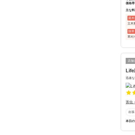
価格帯
主な料
庭木
立木
除草
草刈
店舗
Lif
迅速な
害虫
出張
本日の