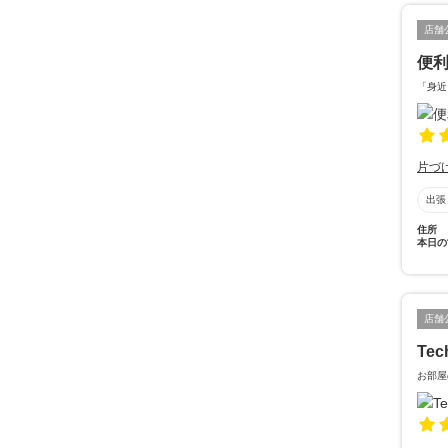
店舗
便
「身近
片づ
出張
住所
本日の
店舗
Tec
お部屋