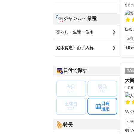
毎日の
ジャンル・業種
住宅
暮らし・生活・住宅
出張
庭木剪定・お手入れ
本日の
日付で探す
店舗
大
今日
明日
＼最短
8/8
8/9
日時
土曜日
指定
8/15
庭木
出張
特長
本日の