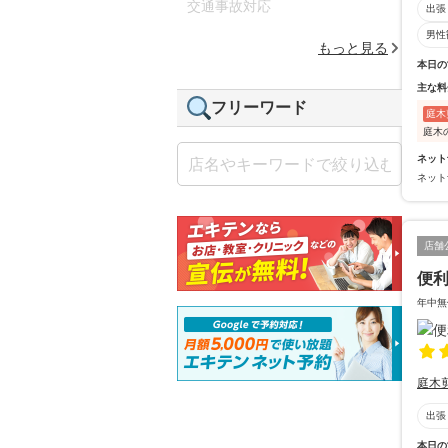
交通事故対応
出張
男性
もっと見る
本日の
主な料
フリーワード
庭木
庭木
ネット
ネット
店舗
便
年中無
庭木
出張
本日の