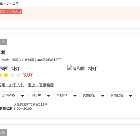
金・サービス
剪定・お手入れ
公式
和園
で剪定・造園なら造和園｜365日相談対応可
3.07
剪定・お手入れ
害虫・害獣駆除
・訪問対応
日祝OK
早朝OK
女性歓迎
男性歓迎
大阪府泉南市新家912番
営業状況
8:00〜20:00
公式