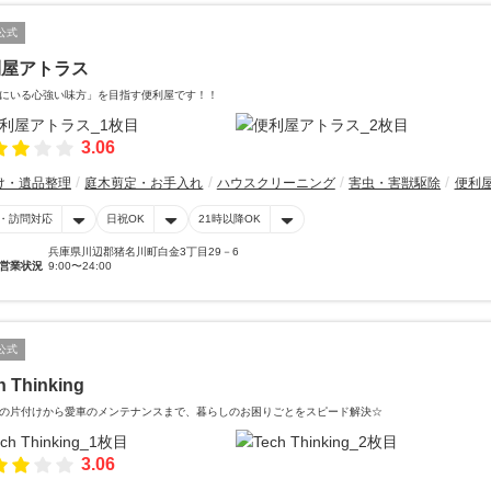
公式
利屋アトラス
にいる心強い味方」を目指す便利屋です！！
3.06
け・遺品整理
庭木剪定・お手入れ
ハウスクリーニング
害虫・害獣駆除
便利
・訪問対応
日祝OK
21時以降OK
兵庫県川辺郡猪名川町白金3丁目29－6
営業状況
9:00〜24:00
公式
h Thinking
の片付けから愛車のメンテナンスまで、暮らしのお困りごとをスピード解決☆
3.06