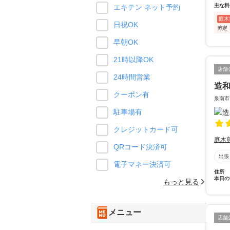
主な料
エキテン ネット予約
庭木
日祝OK
剪定
早朝OK
21時以降OK
店舗
24時間営業
造
クーポン有
泉南市
駐車場有
クレジットカード可
庭木
QRコード決済可
出張
電子マネー決済可
住所
本日の
もっと見る
メニュー
店舗