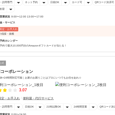
・訪問専門
ネット予約
日祝OK
カード可
QRコード決済可
歓迎
営業状況
9:00〜12:00 13:00〜17:00
金・サービス
剪定・お手入れ
の伐採・抜根
予約カレンダー
予約で最大10,000円分のAmazonギフトカードが当たる！
公式
利コーポレーション
休×24時間対応可能｜お家のお困りごとはプロにいつでもお任せあれ☆
3.07
剪定・お手入れ
便利屋・代行サービス
・訪問専門
日祝OK
21時以降OK
24時間営業
QRコード決
営業状況
0:00〜24:00