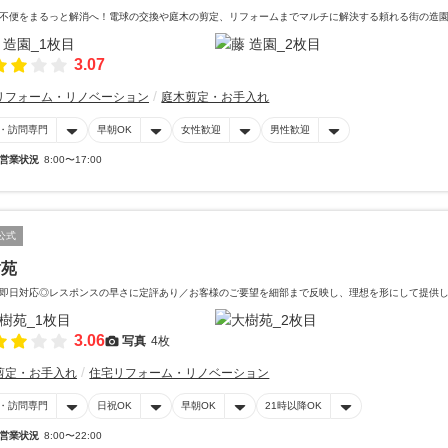
不便をまるっと解消へ！電球の交換や庭木の剪定、リフォームまでマルチに解決する頼れる街の造
3.07
リフォーム・リノベーション
庭木剪定・お手入れ
・訪問専門
早朝OK
女性歓迎
男性歓迎
営業状況
8:00〜17:00
公式
樹苑
即日対応◎レスポンスの早さに定評あり／お客様のご要望を細部まで反映し、理想を形にして提供
3.06
写真
4枚
剪定・お手入れ
住宅リフォーム・リノベーション
・訪問専門
日祝OK
早朝OK
21時以降OK
営業状況
8:00〜22:00