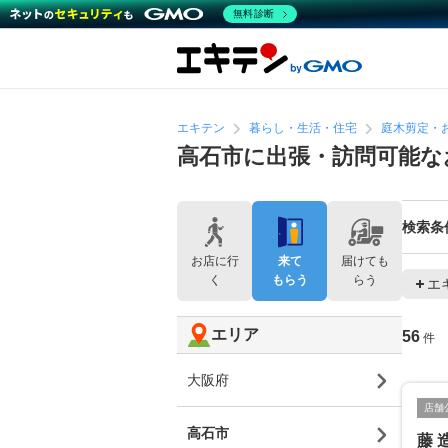
無料診断
エキテン
暮らし・生活・住宅
庭木剪定・
高石市に出張・訪問可能な
検索条
お店に行
来て
届けても
く
もらう
らう
エ
エリア
56
件
大阪府
店舗
高石市
藤 