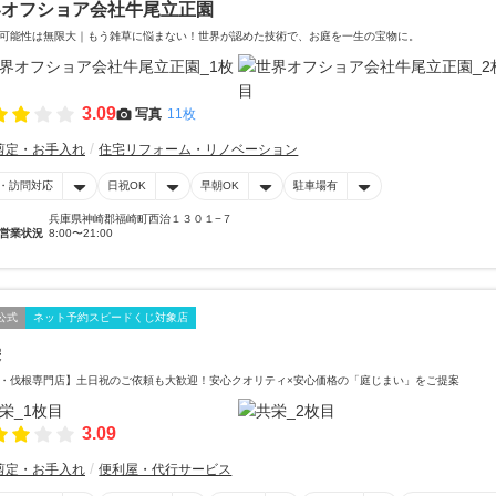
界オフショア会社牛尾立正園
可能性は無限大｜もう雑草に悩まない！世界が認めた技術で、お庭を一生の宝物に。
3.09
写真
11枚
剪定・お手入れ
住宅リフォーム・リノベーション
・訪問対応
日祝OK
早朝OK
駐車場有
兵庫県神崎郡福崎町西治１３０１−７
営業状況
8:00〜21:00
公式
ネット予約スピードくじ対象店
栄
・伐根専門店】土日祝のご依頼も大歓迎！安心クオリティ×安心価格の「庭じまい」をご提案
3.09
剪定・お手入れ
便利屋・代行サービス