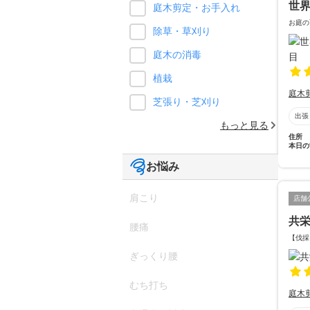
世
庭木剪定・お手入れ
お庭の
除草・草刈り
庭木の消毒
植栽
庭木
芝張り・芝刈り
出張
もっと見る
住所
本日の
お悩み
肩こり
店舗
共
腰痛
【伐採
ぎっくり腰
むち打ち
庭木