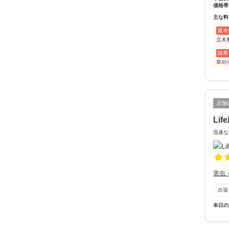
価格帯
主な料
庭木
立木
除草
草刈
店舗
Lif
迅速な
害虫
出張
本日の