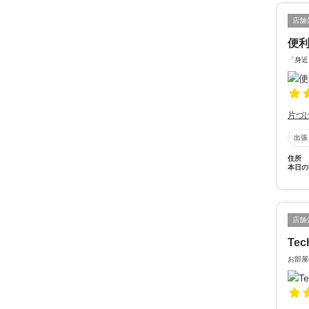
店舗
便
「身近
片づ
出張
住所
本日の
店舗
Tec
お部屋