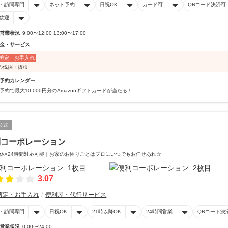
・訪問専門
ネット予約
日祝OK
カード可
QRコード決済可
歓迎
営業状況
9:00〜12:00 13:00〜17:00
金・サービス
剪定・お手入れ
の伐採・抜根
予約カレンダー
予約で最大10,000円分のAmazonギフトカードが当たる！
公式
利コーポレーション
休×24時間対応可能｜お家のお困りごとはプロにいつでもお任せあれ☆
3.07
剪定・お手入れ
便利屋・代行サービス
・訪問専門
日祝OK
21時以降OK
24時間営業
QRコード決
営業状況
0:00〜24:00