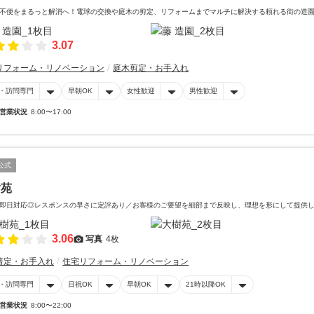
不便をまるっと解消へ！電球の交換や庭木の剪定、リフォームまでマルチに解決する頼れる街の造
3.07
リフォーム・リノベーション
庭木剪定・お手入れ
・訪問専門
早朝OK
女性歓迎
男性歓迎
営業状況
8:00〜17:00
公式
樹苑
即日対応◎レスポンスの早さに定評あり／お客様のご要望を細部まで反映し、理想を形にして提供
3.06
写真
4枚
剪定・お手入れ
住宅リフォーム・リノベーション
・訪問専門
日祝OK
早朝OK
21時以降OK
営業状況
8:00〜22:00