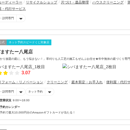
カーディーラー
リサイクルショップ
片づけ・遺品整理
ハウスクリーニング
屋・代行サービス
・訪問専門
公式
ネット予約スピードくじ対象店
バますたー八尾店
かり放題の庭に、もう悩まない！」草刈りも人工芝の施工もぜんぶお任せ★年中無休の庭づくり専
3.07
リフォーム・リノベーション
クリーニング
庭木剪定・お手入れ
便利屋・代行
・訪問専門
ネット予約
営業状況
9:00〜18:00
予約カレンダー
予約で最大10,000円分のAmazonギフトカードが当たる！