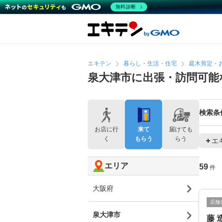
無料診断
エキテン
暮らし・生活・住宅
庭木剪定・
泉大津市に出張・訪問可能
検索条
お店に行
来て
届けても
く
もらう
らう
エ
エリア
59
件
大阪府
店舗
泉大津市
藤 