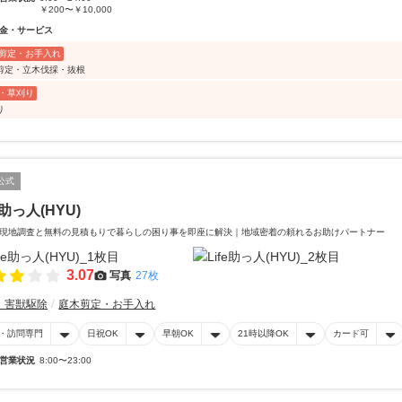
￥200〜￥10,000
金・サービス
剪定・お手入れ
剪定・立木伐採・抜根
・草刈り
り
公式
e助っ人(HYU)
現地調査と無料の見積もりで暮らしの困り事を即座に解決｜地域密着の頼れるお助けパートナー
3.07
写真
27枚
・害獣駆除
庭木剪定・お手入れ
・訪問専門
日祝OK
早朝OK
21時以降OK
カード可
営業状況
8:00〜23:00