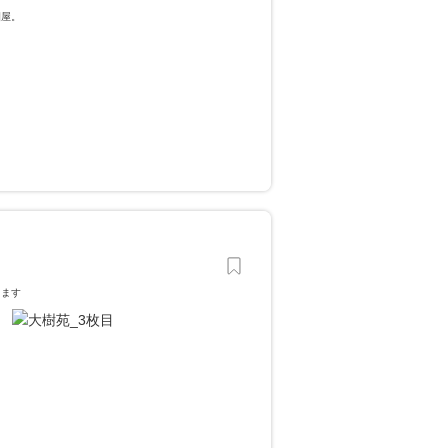
園屋。
します