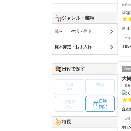
毎日の
ジャンル・業種
住宅
暮らし・生活・住宅
出張
庭木剪定・お手入れ
本日の
日付で探す
店舗
大
今日
明日
＼最短
8/8
8/9
日時
土曜日
指定
8/15
庭木
出張
特長
本日の