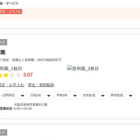
金・サービス
剪定・お手入れ
公式
和園
で剪定・造園なら造和園｜365日相談対応可
3.07
剪定・お手入れ
害虫・害獣駆除
・訪問対応
日祝OK
早朝OK
女性歓迎
男性歓迎
大阪府泉南市新家912番
営業状況
8:00〜20:00
公式