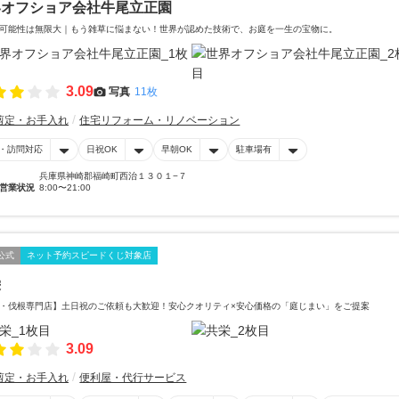
界オフショア会社牛尾立正園
可能性は無限大｜もう雑草に悩まない！世界が認めた技術で、お庭を一生の宝物に。
3.09
写真
11枚
剪定・お手入れ
住宅リフォーム・リノベーション
・訪問対応
日祝OK
早朝OK
駐車場有
兵庫県神崎郡福崎町西治１３０１−７
営業状況
8:00〜21:00
公式
ネット予約スピードくじ対象店
栄
・伐根専門店】土日祝のご依頼も大歓迎！安心クオリティ×安心価格の「庭じまい」をご提案
3.09
剪定・お手入れ
便利屋・代行サービス