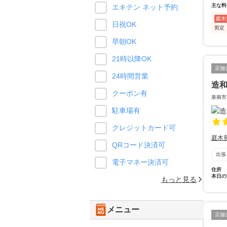
主な料
エキテン ネット予約
庭木
日祝OK
剪定
早朝OK
21時以降OK
店舗
24時間営業
造
クーポン有
泉南市
駐車場有
クレジットカード可
庭木
QRコード決済可
出張
電子マネー決済可
住所
本日の
もっと見る
メニュー
店舗