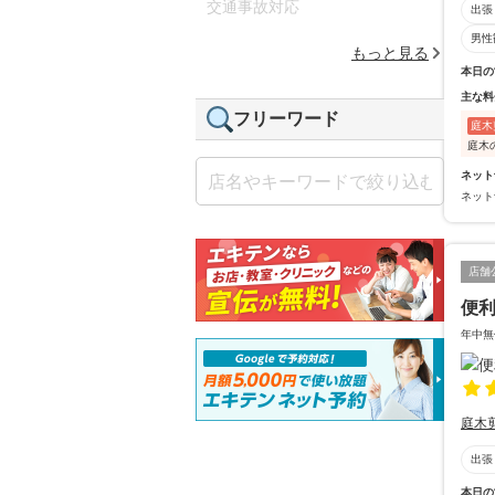
交通事故対応
出張
男性
もっと見る
本日の
主な料
フリーワード
庭木
庭木
ネット
ネット
店舗
便
年中無
庭木
出張
本日の