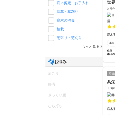
世
庭木剪定・お手入れ
お庭の
除草・草刈り
庭木の消毒
植栽
庭木
芝張り・芝刈り
出張
もっと見る
住所
本日の
お悩み
肩こり
店舗
共
腰痛
【伐採
ぎっくり腰
むち打ち
庭木