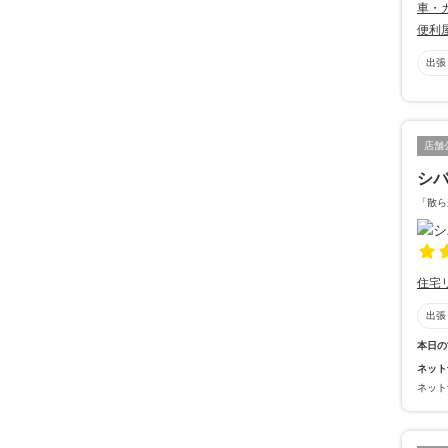
車・
便利
出張
店舗
シ
「散ら
住宅
出張
本日の
ネット
ネット