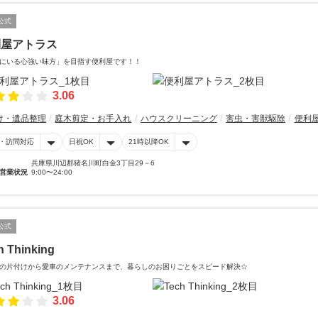
公式
利屋アトラス
にいる心強い味方」を目指す便利屋です！！
3.06
け・遺品整理
庭木剪定・お手入れ
ハウスクリーニング
害虫・害獣駆除
便利
・訪問対応
日祝OK
21時以降OK
兵庫県川辺郡猪名川町白金3丁目29－6
営業状況
9:00〜24:00
公式
h Thinking
の片付けから愛車のメンテナンスまで、暮らしのお困りごとをスピード解決☆
3.06