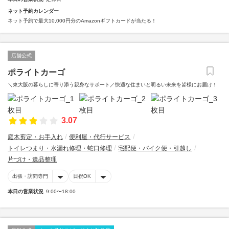
ネット予約カレンダー
ネット予約で最大10,000円分のAmazonギフトカードが当たる！
店舗公式
ポライトカーゴ
＼東大阪の暮らしに寄り添う親身なサポート／快適な住まいと明るい未来を皆様にお届け！
3.07
庭木剪定・お手入れ
便利屋・代行サービス
トイレつまり・水漏れ修理・蛇口修理
宅配便・バイク便・引越し
片づけ・遺品整理
出張・訪問専門
日祝OK
本日の営業状況
9:00〜18:00