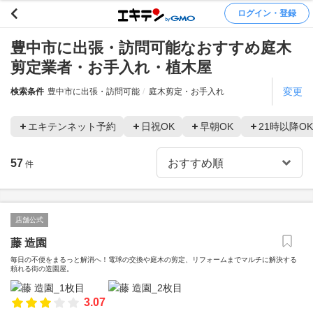
ログイン・登録
豊中市に出張・訪問可能なおすすめ庭木
剪定業者・お手入れ・植木屋
変更
検索条件
豊中市に出張・訪問可能
庭木剪定・お手入れ
エキテンネット予約
日祝OK
早朝OK
21時以降OK
57
件
店舗公式
藤 造園
毎日の不便をまるっと解消へ！電球の交換や庭木の剪定、リフォームまでマルチに解決する
頼れる街の造園屋。
3.07