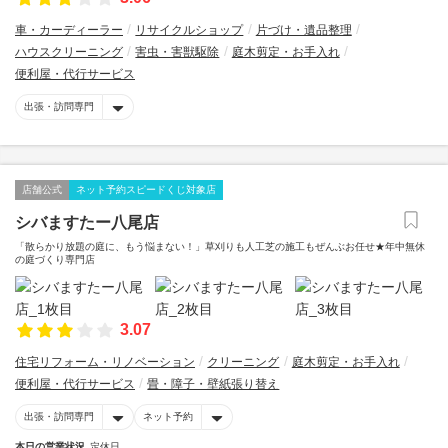
車・カーディーラー
リサイクルショップ
片づけ・遺品整理
ハウスクリーニング
害虫・害獣駆除
庭木剪定・お手入れ
便利屋・代行サービス
出張・訪問専門
店舗公式
ネット予約スピードくじ対象店
シバますたー八尾店
「散らかり放題の庭に、もう悩まない！」草刈りも人工芝の施工もぜんぶお任せ★年中無休
の庭づくり専門店
3.07
住宅リフォーム・リノベーション
クリーニング
庭木剪定・お手入れ
便利屋・代行サービス
畳・障子・壁紙張り替え
出張・訪問専門
ネット予約
本日の営業状況
定休日