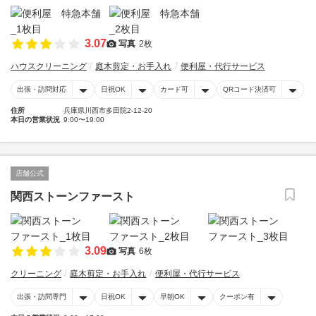
3.07
写真
2枚
ハウスクリーニング
庭木剪定・お手入れ
便利屋・代行サービス
出張・訪問対応
日祝OK
カード可
QRコード決済可
住所
兵庫県川西市多田院2-12-20
本日の営業状況
9:00〜19:00
店舗公式
関西ストーンファースト
3.09
写真
6枚
クリーニング
庭木剪定・お手入れ
便利屋・代行サービス
出張・訪問専門
日祝OK
早朝OK
クーポン有