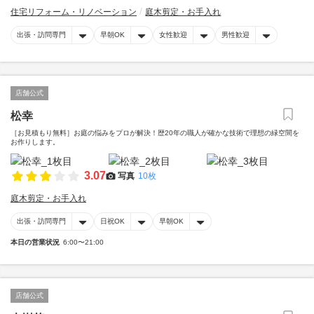
住宅リフォーム・リノベーション
庭木剪定・お手入れ
出張・訪問専門
早朝OK
女性歓迎
男性歓迎
店舗公式
松幸
［お見積もり無料］お庭の悩みをプロが解決！歴20年の職人が確かな技術で理想の緑空間を
お作りします。
3.07
写真
10枚
庭木剪定・お手入れ
出張・訪問専門
日祝OK
早朝OK
本日の営業状況
6:00〜21:00
店舗公式