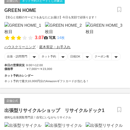
店舗公式
ネット予約スピードくじ対象店
GREEN HOME
【安心と信頼のサービスをあなたにお届け】今日も笑顔で頑張ります！
3.07
写真
14枚
ハウスクリーニング
庭木剪定・お手入れ
出張・訪問専門
ネット予約
日祝OK
クーポン有
本日の営業状況
9:00〜12:00
価格帯
￥7,000〜￥23,000
ネット予約カレンダー
ネット予約で最大10,000円分のAmazonギフトカードが当たる！
店舗公式
出張型リサイクルショップ リサイクルドック1
便利な出張買取専門店！自宅にいながらリサイクル