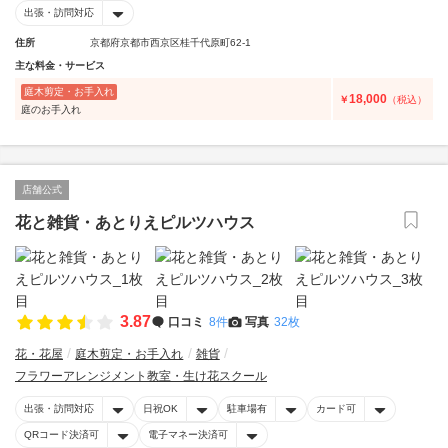
出張・訪問対応
住所
京都府京都市西京区桂千代原町62-1
主な料金・サービス
庭木剪定・お手入れ
18,000
￥
（税込）
庭のお手入れ
店舗公式
花と雑貨・あとりえピルツハウス
3.87
口コミ
8件
写真
32枚
花・花屋
庭木剪定・お手入れ
雑貨
フラワーアレンジメント教室・生け花スクール
出張・訪問対応
日祝OK
駐車場有
カード可
QRコード決済可
電子マネー決済可