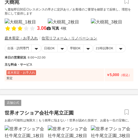
大樹苑
＼最短即日対応◎レスポンスの早さに定評あり／お客様のご要望を細部まで反映し、理想を
形にして提供します
3.06
写真
4枚
庭木剪定・お手入れ
住宅リフォーム・リノベーション
出張・訪問専門
日祝OK
早朝OK
21時以降OK
本日の営業状況
8:00〜22:00
主な料金・サービス
庭木剪定・お手入れ
5,000
￥
（税込）
剪定
店舗公式
世界オフショア会社牛尾立正園
お庭の可能性は無限大｜もう雑草に悩まない！世界が認めた技術で、お庭を一生の宝物に。