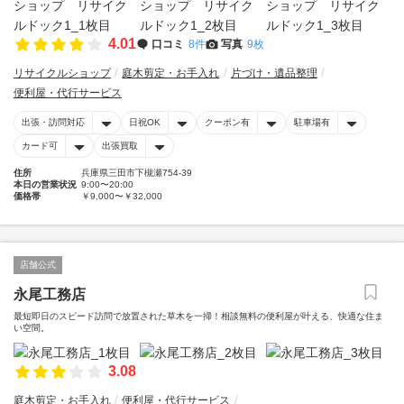
4.01
口コミ
8件
写真
9枚
リサイクルショップ
庭木剪定・お手入れ
片づけ・遺品整理
便利屋・代行サービス
出張・訪問対応
日祝OK
クーポン有
駐車場有
カード可
出張買取
住所
兵庫県三田市下槻瀬754-39
本日の営業状況
9:00〜20:00
価格帯
￥9,000〜￥32,000
店舗公式
永尾工務店
最短即日のスピード訪問で放置された草木を一掃！相談無料の便利屋が叶える、快適な住ま
い空間。
3.08
庭木剪定・お手入れ
便利屋・代行サービス