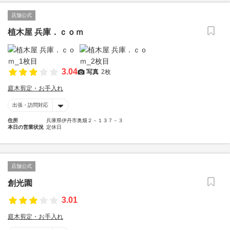
店舗公式
植木屋 兵庫．ｃｏｍ
3.04
写真
2枚
庭木剪定・お手入れ
出張・訪問対応
住所
兵庫県伊丹市奥畑２－１３７－３
本日の営業状況
定休日
店舗公式
創光園
3.01
庭木剪定・お手入れ