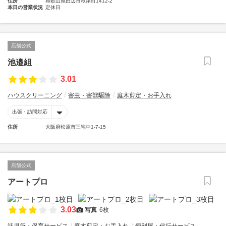
住所
和歌山県田辺市秋津町1412-2
本日の営業状況
定休日
店舗公式
池邉組
3.01
ハウスクリーニング
害虫・害獣駆除
庭木剪定・お手入れ
出張・訪問対応
住所
大阪府松原市三宅中1-7-15
店舗公式
アートプロ
3.03
写真
6枚