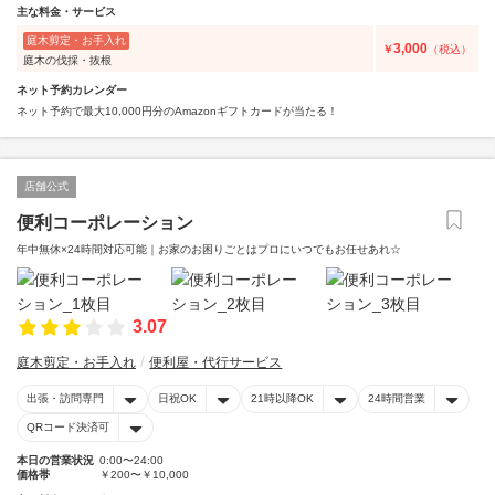
主な料金・サービス
庭木剪定・お手入れ
3,000
￥
（税込）
庭木の伐採・抜根
ネット予約カレンダー
ネット予約で最大10,000円分のAmazonギフトカードが当たる！
店舗公式
便利コーポレーション
年中無休×24時間対応可能｜お家のお困りごとはプロにいつでもお任せあれ☆
3.07
庭木剪定・お手入れ
便利屋・代行サービス
出張・訪問専門
日祝OK
21時以降OK
24時間営業
QRコード決済可
本日の営業状況
0:00〜24:00
価格帯
￥200〜￥10,000