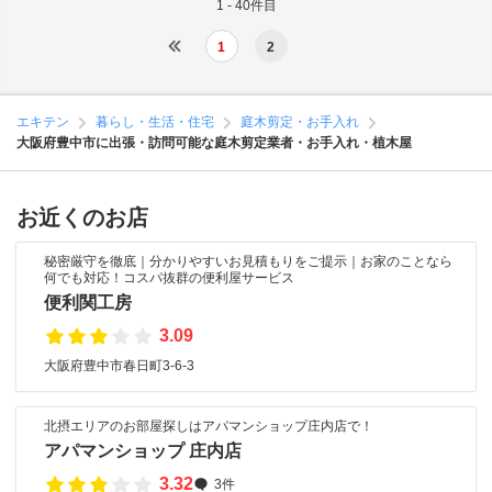
1 - 40件目
1
2
エキテン
暮らし・生活・住宅
庭木剪定・お手入れ
大阪府豊中市に出張・訪問可能な庭木剪定業者・お手入れ・植木屋
お近くのお店
秘密厳守を徹底｜分かりやすいお見積もりをご提示｜お家のことなら
何でも対応！コスパ抜群の便利屋サービス
便利関工房
3.09
大阪府豊中市春日町3-6-3
北摂エリアのお部屋探しはアパマンショップ庄内店で！
アパマンショップ 庄内店
3.32
3件