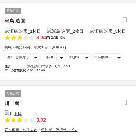
店舗公式
瀬島 造園
3.04
写真
3枚
害虫・害獣駆除
庭木剪定・お手入れ
出張・訪問対応
日祝OK
早朝OK
21時以降OK
住所
京都府宇治市伊勢田町砂田67-9
本日の営業状況
8:00〜17:00
店舗公式
川上園
3.02
庭木剪定・お手入れ
便利屋・代行サービス