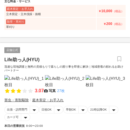
主な料金・サービス
庭木剪定・お手入れ
10,000
￥
（税込）
立木剪定・立木伐採・抜根
除草・草刈り
200
￥
（税込）
草刈り
店舗公式
Life助っ人(HYU)
迅速な現地調査と無料の見積もりで暮らしの困り事を即座に解決｜地域密着の頼れるお助け
パートナー
3.07
写真
27枚
害虫・害獣駆除
庭木剪定・お手入れ
出張・訪問専門
日祝OK
早朝OK
21時以降OK
カード可
本日の営業状況
8:00〜23:00