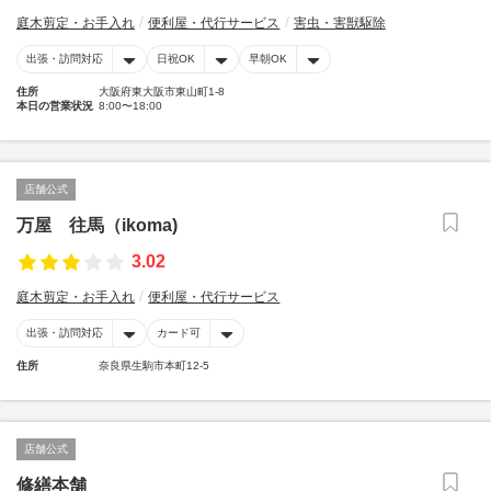
庭木剪定・お手入れ
便利屋・代行サービス
害虫・害獣駆除
出張・訪問対応
日祝OK
早朝OK
住所
大阪府東大阪市東山町1-8
本日の営業状況
8:00〜18:00
店舗公式
万屋 往馬（ikoma)
3.02
庭木剪定・お手入れ
便利屋・代行サービス
出張・訪問対応
カード可
住所
奈良県生駒市本町12-5
店舗公式
修繕本舗