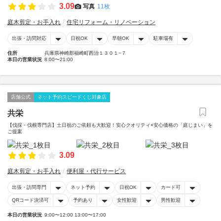
3.09
写真
11枚
庭木剪定・お手入れ
住宅リフォーム・リノベーション
出張・訪問対応
日祝OK
早朝OK
駐車場有
住所
兵庫県神崎郡福崎町西治１３０１−７
本日の営業状況
8:00〜21:00
店舗公式
ネット予約スピードくじ対象店
共栄
【伐採・伐根専門店】土日祝のご依頼も大歓迎！安心クオリティ×安心価格の「庭じまい」を
ご提案
3.09
庭木剪定・お手入れ
便利屋・代行サービス
出張・訪問専門
ネット予約
日祝OK
カード可
QRコード決済可
予約あり
女性歓迎
男性歓迎
本日の営業状況
9:00〜12:00 13:00〜17:00