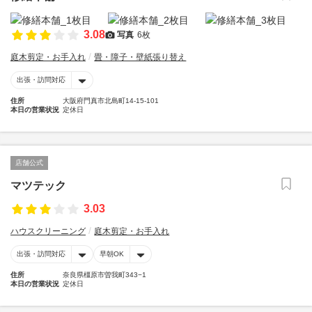
3.08
写真
6枚
庭木剪定・お手入れ
畳・障子・壁紙張り替え
出張・訪問対応
住所
大阪府門真市北島町14-15-101
本日の営業状況
定休日
店舗公式
マツテック
3.03
ハウスクリーニング
庭木剪定・お手入れ
出張・訪問対応
早朝OK
住所
奈良県橿原市曽我町343−1
本日の営業状況
定休日