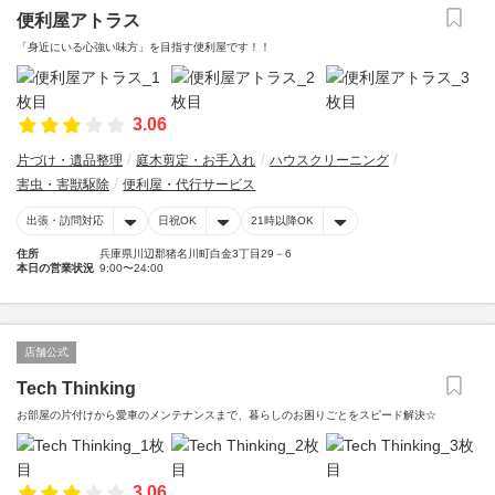
便利屋アトラス
「身近にいる心強い味方」を目指す便利屋です！！
3.06
片づけ・遺品整理
庭木剪定・お手入れ
ハウスクリーニング
害虫・害獣駆除
便利屋・代行サービス
出張・訪問対応
日祝OK
21時以降OK
住所
兵庫県川辺郡猪名川町白金3丁目29－6
本日の営業状況
9:00〜24:00
店舗公式
Tech Thinking
お部屋の片付けから愛車のメンテナンスまで、暮らしのお困りごとをスピード解決☆
3.06