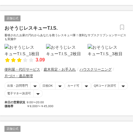
店舗公式
おそうじレスキューT.I.S.
蓄積されたお家の汚れからあなたを救うレスキュー隊！便利なサブスクリプションサービス
も実施中
3.09
便利屋・代行サービス
庭木剪定・お手入れ
ハウスクリーニング
片づけ・遺品整理
出張・訪問専門
日祝OK
カード可
QRコード決済可
電子マネー決済可
本日の営業状況
9:00〜20:00
価格帯
￥9,000〜￥45,000
店舗公式