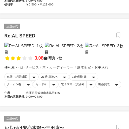
本日の営業状況
8:00〜17:00
価格帯
￥5,500〜￥121,000
店舗公式
Re:AL SPEED
3.08
写真
2枚
便利屋・代行サービス
車・カーディーラー
庭木剪定・お手入れ
出張・訪問対応
21時以降OK
24時間営業
クーポン有
カード可
電子マネー決済可
出張買取
住所
兵庫県丹波篠山市黒田425
本日の営業状況
0:00〜24:00
店舗公式
お片付け安心本舗〜三田店〜