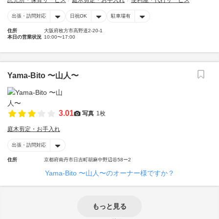
託児所・保育サービス
庭木剪定・お手入れ
便利屋・代行サービス
出張・訪問対応
日祝OK
駐車場有
住所
大阪府枚方市高野道2-20-1
本日の営業状況
10:00〜17:00
Yama-Bito 〜山人〜
3.01
写真
1枚
庭木剪定・お手入れ
出張・訪問対応
住所
京都府南丹市日吉町胡麻中野辺谷58ー2
Yama-Bito 〜山人〜のオーナー様ですか？
もっと見る