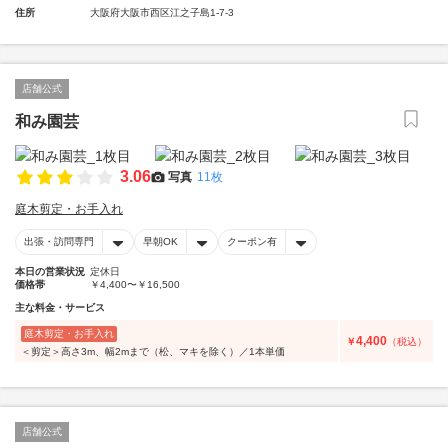
住所
大阪府大阪市西区江之子島1-7-3
店舗公式
和み園芸
3.06
写真
11枚
庭木剪定・お手入れ
出張・訪問専門
早朝OK
クーポン有
本日の営業状況
定休日
価格帯
￥4,400〜￥16,500
主な料金・サービス
庭木剪定・お手入れ
4,400
￥
（税込）
＜剪定＞高さ3m、幅2mまで（松、マキを除く）／1本単価
店舗公式