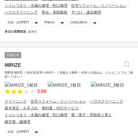
トイレつまり・水漏れ修理・蛇口修理
住宅リフォーム・リノベーション
ハウスクリーニング
害虫・害獣駆除
片づけ・遺品整理
出張・訪問専門
早朝OK
21時以降OK
本日の営業状況
定休日
店舗公式
MIRIZE
関西全域対応｜排水管洗浄5,000円～｜見積もり無料｜水回りの悩みは、どんなことでもご相
談ください！
3.06
クリーニング
住宅リフォーム・リノベーション
ハウスクリーニング
庭木剪定・お手入れ
便利屋・代行サービス
トイレつまり・水漏れ修理・蛇口修理
畳・障子・壁紙張り替え
鍵交換・鍵修理
出張・訪問専門