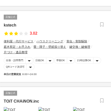
店舗公式
kstech
3.02
便利屋・代行サービス
ハウスクリーニング
害虫・害獣駆除
庭木剪定・お手入れ
畳・障子・壁紙張り替え
鍵交換・鍵修理
片づけ・遺品整理
出張・訪問専門
日祝OK
早朝OK
21時以降OK
QRコード決済可
本日の営業状況
8:00〜24:00
店舗公式
TOiT CHAiNON.inc