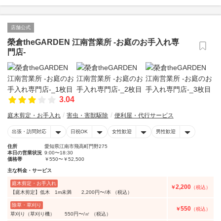
店舗公式
榮倉theGARDEN 江南営業所 -お庭のお手入れ専
門店-
3.04
庭木剪定・お手入れ
害虫・害獣駆除
便利屋・代行サービス
出張・訪問対応
日祝OK
女性歓迎
男性歓迎
住所
愛知県江南市飛高町門野275
本日の営業状況
9:00〜18:30
価格帯
￥550〜￥52,500
主な料金・サービス
庭木剪定・お手入れ
2,200
￥
（税込）
【庭木剪定】低木 1m未満 2,200円〜/本 （税込）
除草・草刈り
550
￥
（税込）
草刈り（草刈り機） 550円〜/㎡ （税込）