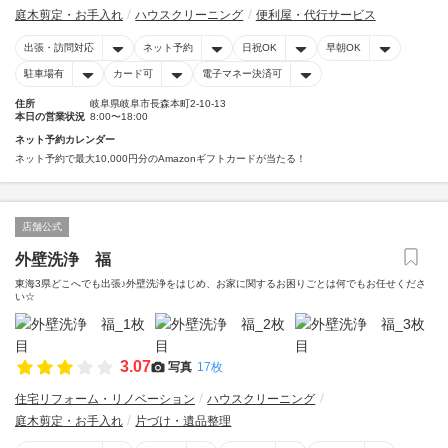
庭木剪定・お手入れ
ハウスクリーニング
便利屋・代行サービス
出張・訪問対応
ネット予約
日祝OK
早朝OK
駐車場有
カード可
電子マネー決済可
住所
岐阜県岐阜市長森本町2-10-13
本日の営業状況
8:00〜18:00
ネット予約カレンダー
ネット予約で最大10,000円分のAmazonギフトカードが当たる！
店舗公式
外壁洗浄 福
東海3県どこへでも出張♪外壁洗浄をはじめ、お家に関するお困りごとは何でもお任せくださ
い☆
3.07
写真
17枚
住宅リフォーム・リノベーション
ハウスクリーニング
庭木剪定・お手入れ
片づけ・遺品整理