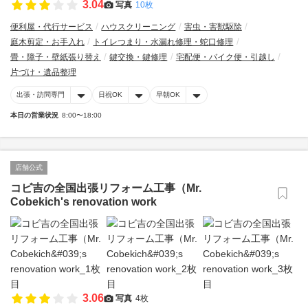
3.04
写真
10枚
便利屋・代行サービス
ハウスクリーニング
害虫・害獣駆除
庭木剪定・お手入れ
トイレつまり・水漏れ修理・蛇口修理
畳・障子・壁紙張り替え
鍵交換・鍵修理
宅配便・バイク便・引越し
片づけ・遺品整理
出張・訪問専門
日祝OK
早朝OK
本日の営業状況
8:00〜18:00
店舗公式
コビ吉の全国出張リフォーム工事（Mr.
Cobekich's renovation work
3.06
写真
4枚