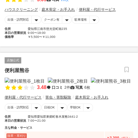
ハウスクリーニング
庭木剪定・お手入れ
便利屋・代行サービス
出張・訪問対応
クーポン有
駐車場有
住所
愛知県江南市慈光堂町南235
本日の営業状況
9:00〜18:00
価格帯
￥5,500〜￥11,000
店舗公式
便利屋熊谷
3.48
口コミ
2件
写真
6枚
便利屋・代行サービス
害虫・害獣駆除
庭木剪定・お手入れ
出張・訪問対応
日祝OK
早朝OK
住所
愛知県愛知郡東郷町春木屋敷3441-2
本日の営業状況
7:00〜21:00
主な料金・サービス
除草・草刈り