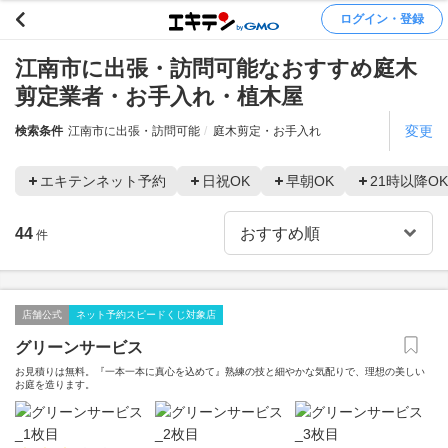
ログイン・登録
江南市に出張・訪問可能なおすすめ庭木
剪定業者・お手入れ・植木屋
変更
検索条件
江南市に出張・訪問可能
庭木剪定・お手入れ
エキテンネット予約
日祝OK
早朝OK
21時以降OK
44
件
店舗公式
ネット予約スピードくじ対象店
グリーンサービス
お見積りは無料。『一本一本に真心を込めて』熟練の技と細やかな気配りで、理想の美しい
お庭を造ります。