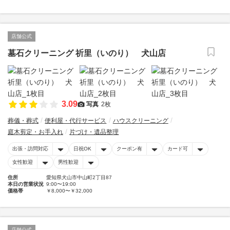
店舗公式
墓石クリーニング 祈里（いのり） 犬山店
3.09
写真
2枚
葬儀・葬式
便利屋・代行サービス
ハウスクリーニング
庭木剪定・お手入れ
片づけ・遺品整理
出張・訪問対応
日祝OK
クーポン有
カード可
女性歓迎
男性歓迎
住所
愛知県犬山市中山町2丁目87
本日の営業状況
9:00〜19:00
価格帯
￥8,000〜￥32,000
店舗公式