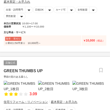
庭木剪定・お手入れ
出張・訪問専門
日祝OK
カード可
女性歓迎
男性歓迎
本日の営業状況
10:00〜17:00
価格帯
￥1,100〜￥10,000
主な料金・サービス
除草・草刈り
10,000
￥
（税込）
☆草刈り50平米☆ 10,000円～
店舗公式
GREEN THUMBS UP
季節の彩のある暮らし
3.09
住宅リフォーム・リノベーション
庭木剪定・お手入れ
出張・訪問専門
早朝OK
駐車場有