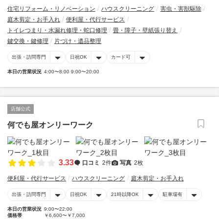
住宅リフォーム・リノベーション
ハウスクリーニング
害虫・害獣駆除
庭木剪定・お手入れ
便利屋・代行サービス
トイレつまり・水漏れ修理・蛇口修理
畳・障子・壁紙張り替え
鍵交換・鍵修理
片づけ・遺品整理
出張・訪問専門
日祝OK
カード可
本日の営業状況
4:00〜8:00 9:00〜20:00
店舗公式
何でも屋オンリーワーク
3.33
口コミ
2件
写真
2枚
便利屋・代行サービス
ハウスクリーニング
庭木剪定・お手入れ
出張・訪問専門
日祝OK
21時以降OK
駐車場有
本日の営業状況
9:00〜22:00
価格帯
￥6,600〜￥7,000