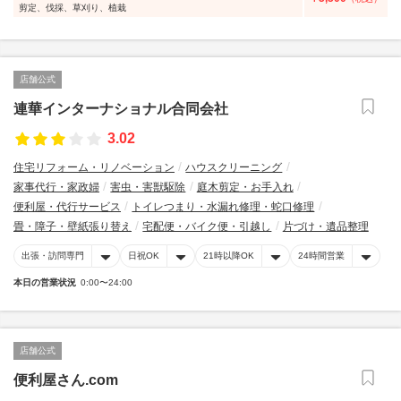
剪定、伐採、草刈り、植栽
店舗公式
連華インターナショナル合同会社
3.02
住宅リフォーム・リノベーション
ハウスクリーニング
家事代行・家政婦
害虫・害獣駆除
庭木剪定・お手入れ
便利屋・代行サービス
トイレつまり・水漏れ修理・蛇口修理
畳・障子・壁紙張り替え
宅配便・バイク便・引越し
片づけ・遺品整理
出張・訪問専門
日祝OK
21時以降OK
24時間営業
本日の営業状況
0:00〜24:00
店舗公式
便利屋さん.com