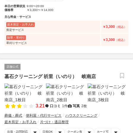
本日の営業状況
9:00〜20:00
価格帯
￥3,300〜￥14,000
主な料金・サービス
庭木剪定・お手入れ
3,300
￥
（税込）
剪定サービス
除草・草刈り
3,300
￥
（税込）
草刈りサービス
店舗公式
墓石クリーニング 祈里（いのり） 岐南店
3.21
口コミ
1件
写真
2枚
葬儀・葬式
便利屋・代行サービス
ハウスクリーニング
庭木剪定・お手入れ
片づけ・遺品整理
出張・訪問対応
日祝OK
クーポン有
カード可