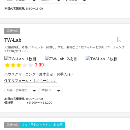
本日の営業状況
8:30〜18:00
店舗公式
TW-Lab
☆飛散防止、遮熱、UVカット、目隠し、防犯、装飾など☆窓フィルムと水回りコーティング
で快適な住まいへ
3.09
ハウスクリーニング
庭木剪定・お手入れ
住宅リフォーム・リノベーション
出張・訪問専門
早朝OK
本日の営業状況
8:30〜18:00
価格帯
￥5,500〜￥13,200
店舗公式
ネット予約スピードくじ対象店