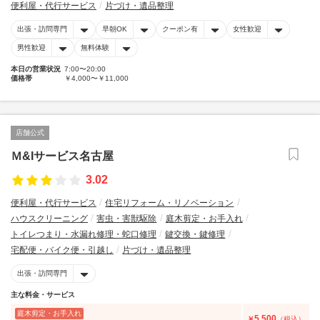
便利屋・代行サービス
片づけ・遺品整理
出張・訪問専門
早朝OK
クーポン有
女性歓迎
男性歓迎
無料体験
本日の営業状況
7:00〜20:00
価格帯
￥4,000〜￥11,000
店舗公式
Ｍ&Iサービス名古屋
3.02
便利屋・代行サービス
住宅リフォーム・リノベーション
ハウスクリーニング
害虫・害獣駆除
庭木剪定・お手入れ
トイレつまり・水漏れ修理・蛇口修理
鍵交換・鍵修理
宅配便・バイク便・引越し
片づけ・遺品整理
出張・訪問専門
主な料金・サービス
庭木剪定・お手入れ
5,500
￥
（税込）