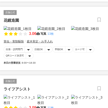
店舗公式
花鏡造園
3.06
写真
13枚
害虫・害獣駆除
庭木剪定・お手入れ
出張・訪問専門
日祝OK
早朝OK
カード可
QRコード決済可
本日の営業状況
8:00〜18:30
店舗公式
ライフアシスト
3.09
写真
11枚