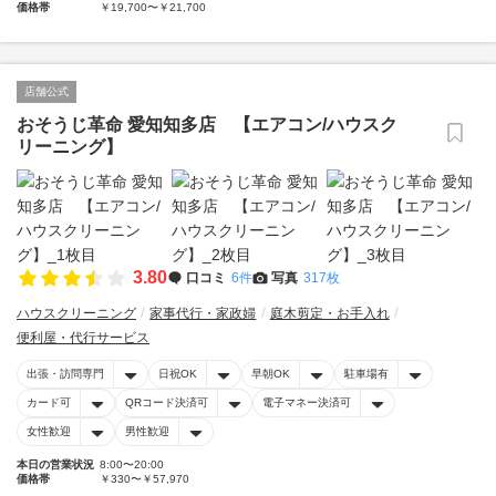
価格帯
￥19,700〜￥21,700
店舗公式
おそうじ革命 愛知知多店 【エアコン/ハウスク
リーニング】
3.80
口コミ
6件
写真
317枚
ハウスクリーニング
家事代行・家政婦
庭木剪定・お手入れ
便利屋・代行サービス
出張・訪問専門
日祝OK
早朝OK
駐車場有
カード可
QRコード決済可
電子マネー決済可
女性歓迎
男性歓迎
本日の営業状況
8:00〜20:00
価格帯
￥330〜￥57,970