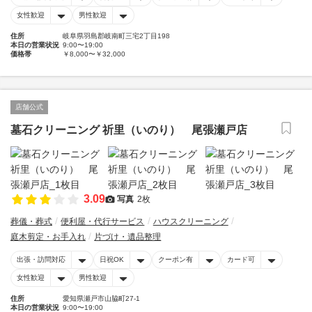
女性歓迎
男性歓迎
住所
岐阜県羽島郡岐南町三宅2丁目198
本日の営業状況
9:00〜19:00
価格帯
￥8,000〜￥32,000
店舗公式
墓石クリーニング 祈里（いのり） 尾張瀬戸店
3.09
写真
2枚
葬儀・葬式
便利屋・代行サービス
ハウスクリーニング
庭木剪定・お手入れ
片づけ・遺品整理
出張・訪問対応
日祝OK
クーポン有
カード可
女性歓迎
男性歓迎
住所
愛知県瀬戸市山脇町27-1
本日の営業状況
9:00〜19:00