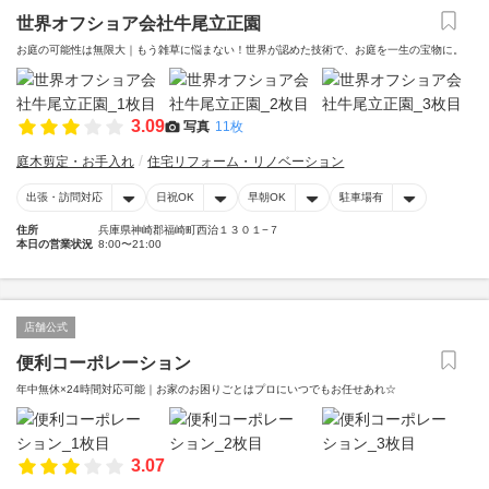
世界オフショア会社牛尾立正園
お庭の可能性は無限大｜もう雑草に悩まない！世界が認めた技術で、お庭を一生の宝物に。
3.09
写真
11枚
庭木剪定・お手入れ
住宅リフォーム・リノベーション
出張・訪問対応
日祝OK
早朝OK
駐車場有
住所
兵庫県神崎郡福崎町西治１３０１−７
本日の営業状況
8:00〜21:00
店舗公式
便利コーポレーション
年中無休×24時間対応可能｜お家のお困りごとはプロにいつでもお任せあれ☆
3.07