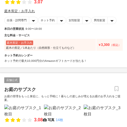
3.07
庭木剪定・お手入れ
出張・訪問専門
ネット予約
女性歓迎
男性歓迎
本日の営業状況
9:00〜19:00
主な料金・サービス
庭木剪定・お手入れ
3,300
￥
（税込）
庭木の剪定／1本あたり（自然樹形・仕立てものなど）
ネット予約カレンダー
ネット予約で最大10,000円分のAmazonギフトカードが当たる！
店舗公式
お庭のサブスク
お庭の管理をもっと身近に、もっと手軽に！暮らしの楽しみが増えるお庭のお手入れをご提
案。
3.08
写真
14枚