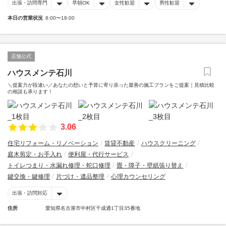
出張・訪問専門
早朝OK
女性歓迎
男性歓迎
本日の営業状況
8:00〜18:00
店舗公式
ハウスメンテ石川
＼提案力が段違い／あなたの想いと予算に寄り添った最善の施工プランをご提案｜見積比較
の相談も承ります！
3.06
住宅リフォーム・リノベーション
賃貸不動産
ハウスクリーニング
庭木剪定・お手入れ
便利屋・代行サービス
トイレつまり・水漏れ修理・蛇口修理
畳・障子・壁紙張り替え
鍵交換・鍵修理
片づけ・遺品整理
心理カウンセリング
出張・訪問対応
住所
愛知県名古屋市中村区千成通1丁目35番地