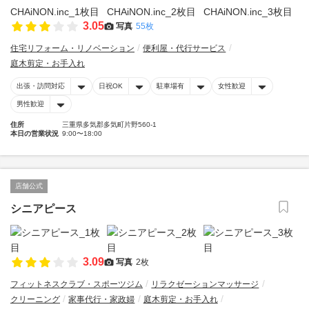
3.05
写真
55枚
住宅リフォーム・リノベーション
便利屋・代行サービス
庭木剪定・お手入れ
出張・訪問対応
日祝OK
駐車場有
女性歓迎
男性歓迎
住所
三重県多気郡多気町片野560-1
本日の営業状況
9:00〜18:00
店舗公式
シニアピース
3.09
写真
2枚
フィットネスクラブ・スポーツジム
リラクゼーションマッサージ
クリーニング
家事代行・家政婦
庭木剪定・お手入れ