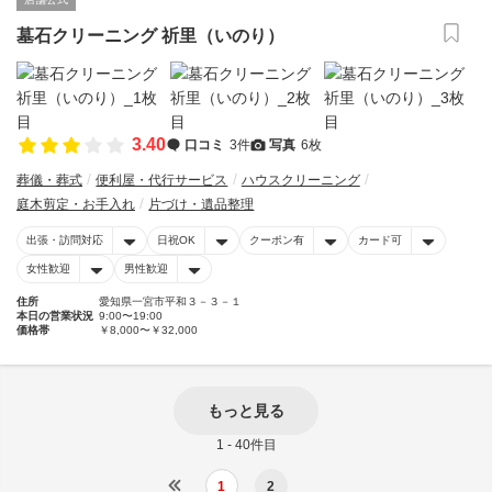
墓石クリーニング 祈里（いのり）
3.40
口コミ
3件
写真
6枚
葬儀・葬式
便利屋・代行サービス
ハウスクリーニング
庭木剪定・お手入れ
片づけ・遺品整理
出張・訪問対応
日祝OK
クーポン有
カード可
女性歓迎
男性歓迎
住所
愛知県一宮市平和３－３－１
本日の営業状況
9:00〜19:00
価格帯
￥8,000〜￥32,000
もっと見る
1 - 40件目
1
2