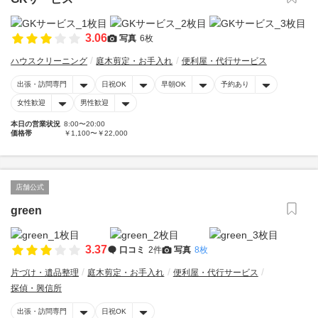
3.06
写真
6枚
ハウスクリーニング
庭木剪定・お手入れ
便利屋・代行サービス
出張・訪問専門
日祝OK
早朝OK
予約あり
女性歓迎
男性歓迎
本日の営業状況
8:00〜20:00
価格帯
￥1,100〜￥22,000
店舗公式
green
3.37
口コミ
2件
写真
8枚
片づけ・遺品整理
庭木剪定・お手入れ
便利屋・代行サービス
探偵・興信所
出張・訪問専門
日祝OK