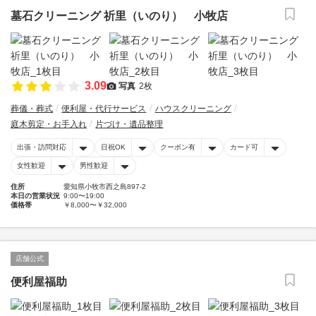
墓石クリーニング 祈里（いのり） 小牧店
3.09
写真
2枚
葬儀・葬式
便利屋・代行サービス
ハウスクリーニング
庭木剪定・お手入れ
片づけ・遺品整理
出張・訪問対応
日祝OK
クーポン有
カード可
女性歓迎
男性歓迎
住所
愛知県小牧市西之島897-2
本日の営業状況
9:00〜19:00
価格帯
￥8,000〜￥32,000
店舗公式
便利屋福助