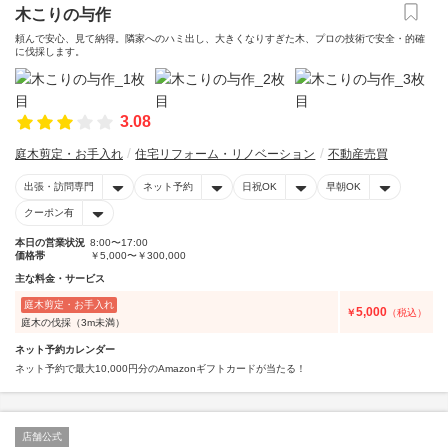
木こりの与作
頼んで安心、見て納得。隣家へのハミ出し、大きくなりすぎた木、プロの技術で安全・的確
に伐採します。
3.08
庭木剪定・お手入れ
住宅リフォーム・リノベーション
不動産売買
出張・訪問専門
ネット予約
日祝OK
早朝OK
クーポン有
本日の営業状況
8:00〜17:00
価格帯
￥5,000〜￥300,000
主な料金・サービス
庭木剪定・お手入れ
5,000
￥
（税込）
庭木の伐採（3m未満）
ネット予約カレンダー
ネット予約で最大10,000円分のAmazonギフトカードが当たる！
店舗公式