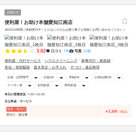
店舗公式
便利屋！お助け本舗愛知江南店
365日24時間ご依頼受付中！どんなに小さなお困り事でも気軽にお問い合わせください！
3.82
口コミ
7件
写真
10枚
便利屋・代行サービス
ハウスクリーニング
家事代行・家政婦
害虫・害獣駆除
庭木剪定・お手入れ
片づけ・遺品整理
出張・訪問専門
日祝OK
早朝OK
21時以降OK
クーポン有
女性歓迎
男性歓迎
本日の営業状況
7:00〜24:00
主な料金・サービス
除草・草刈り
3,300
￥
（税込）
草刈り・庭仕事