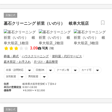
店舗公式
墓石クリーニング 祈里（いのり） 岐阜大垣店
3.09
写真
2枚
葬儀・葬式
ハウスクリーニング
便利屋・代行サービス
庭木剪定・お手入れ
片づけ・遺品整理
出張・訪問対応
日祝OK
クーポン有
カード可
女性歓迎
男性歓迎
住所
岐阜県大垣市世安町１丁目9-2
本日の営業状況
9:00〜19:00
価格帯
￥8,000〜￥32,000
店舗公式