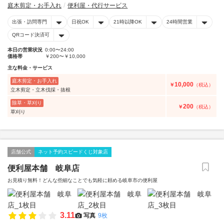
庭木剪定・お手入れ
便利屋・代行サービス
出張・訪問専門
日祝OK
21時以降OK
24時間営業
QRコード決済可
本日の営業状況
0:00〜24:00
価格帯
￥200〜￥10,000
主な料金・サービス
庭木剪定・お手入れ
10,000
￥
（税込）
立木剪定・立木伐採・抜根
除草・草刈り
200
￥
（税込）
草刈り
店舗公式
ネット予約スピードくじ対象店
便利屋本舗 岐阜店
お見積り無料！どんな些細なことでも気軽に頼める岐阜市の便利屋
3.11
写真
9枚