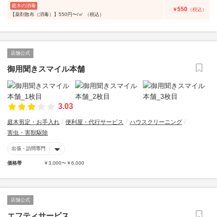
庭木の消毒
550
￥
（税込）
【薬剤散布（消毒）】550円〜/㎡ （税込）
店舗公式
御用聞きスマイル本舗
3.03
庭木剪定・お手入れ
便利屋・代行サービス
ハウスクリーニング
害虫・害獣駆除
出張・訪問専門
価格帯
￥3,000〜￥6,000
店舗公式
エフティサービス