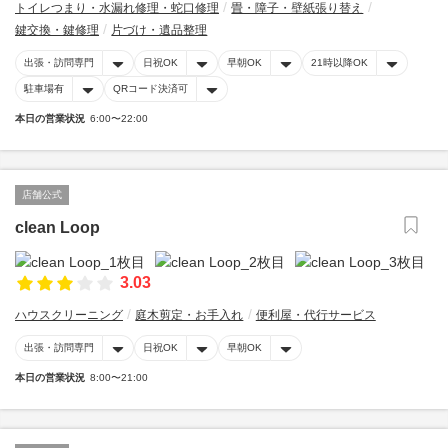
トイレつまり・水漏れ修理・蛇口修理
畳・障子・壁紙張り替え
鍵交換・鍵修理
片づけ・遺品整理
出張・訪問専門
日祝OK
早朝OK
21時以降OK
駐車場有
QRコード決済可
本日の営業状況
6:00〜22:00
店舗公式
clean Loop
3.03
ハウスクリーニング
庭木剪定・お手入れ
便利屋・代行サービス
出張・訪問専門
日祝OK
早朝OK
本日の営業状況
8:00〜21:00