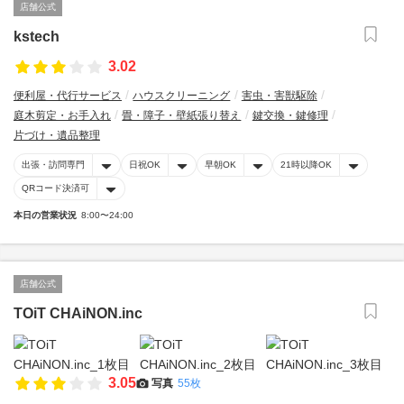
店舗公式
kstech
3.02
便利屋・代行サービス
ハウスクリーニング
害虫・害獣駆除
庭木剪定・お手入れ
畳・障子・壁紙張り替え
鍵交換・鍵修理
片づけ・遺品整理
出張・訪問専門
日祝OK
早朝OK
21時以降OK
QRコード決済可
本日の営業状況
8:00〜24:00
店舗公式
TOiT CHAiNON.inc
3.05
写真
55枚