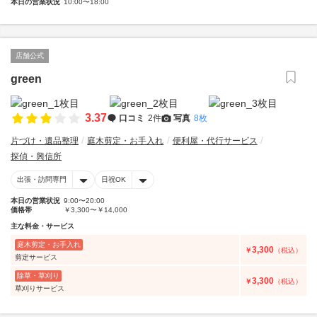
本日の営業状況
10:00〜18:00
店舗公式
green
3.37
口コミ
2件
写真
8枚
片づけ・遺品整理
庭木剪定・お手入れ
便利屋・代行サービス
探偵・興信所
出張・訪問専門
日祝OK
本日の営業状況
9:00〜20:00
価格帯
￥3,300〜￥14,000
主な料金・サービス
庭木剪定・お手入れ
3,300
￥
（税込）
剪定サービス
除草・草刈り
3,300
￥
（税込）
草刈りサービス