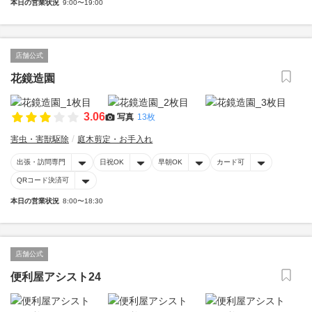
本日の営業状況
9:00〜19:00
店舗公式
花鏡造園
3.06
写真
13枚
害虫・害獣駆除
庭木剪定・お手入れ
出張・訪問専門
日祝OK
早朝OK
カード可
QRコード決済可
本日の営業状況
8:00〜18:30
店舗公式
便利屋アシスト24