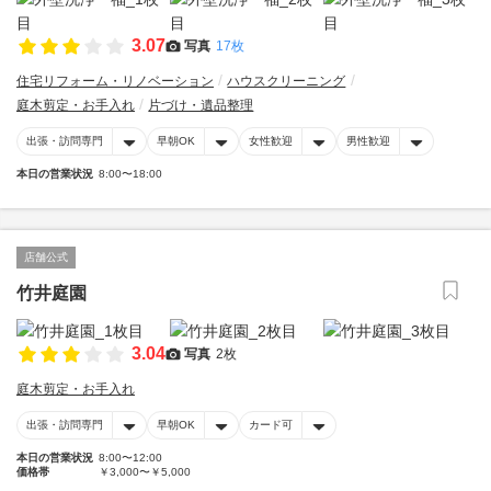
3.07
写真
17枚
住宅リフォーム・リノベーション
ハウスクリーニング
庭木剪定・お手入れ
片づけ・遺品整理
出張・訪問専門
早朝OK
女性歓迎
男性歓迎
本日の営業状況
8:00〜18:00
店舗公式
竹井庭園
3.04
写真
2枚
庭木剪定・お手入れ
出張・訪問専門
早朝OK
カード可
本日の営業状況
8:00〜12:00
価格帯
￥3,000〜￥5,000