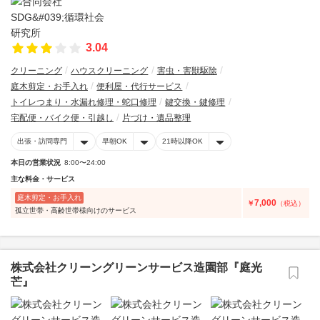
3.04
クリーニング
ハウスクリーニング
害虫・害獣駆除
庭木剪定・お手入れ
便利屋・代行サービス
トイレつまり・水漏れ修理・蛇口修理
鍵交換・鍵修理
宅配便・バイク便・引越し
片づけ・遺品整理
出張・訪問専門
早朝OK
21時以降OK
本日の営業状況
8:00〜24:00
主な料金・サービス
庭木剪定・お手入れ
7,000
￥
（税込）
孤立世帯・高齢世帯様向けのサービス
株式会社クリーングリーンサービス造園部『庭光
芒』