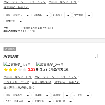
住宅リフォーム・リノベーション
便利屋・代行サービス
庭木剪定・お手入れ
出張・訪問対応
日祝OK
駐車場有
女性歓迎
男性歓迎
住所
三重県多気郡多気町片野560-1
本日の営業状況
9:00〜18:00
店舗公式
坂東総業
3.23
口コミ
1件
写真
2枚
便利屋・代行サービス
住宅リフォーム・リノベーション
ハウスクリーニング
害虫・害獣駆除
庭木剪定・お手入れ
畳・障子・壁紙張り替え
出張・訪問専門
日祝OK
早朝OK
カード可
QRコード決済可
女性歓迎
男性歓迎