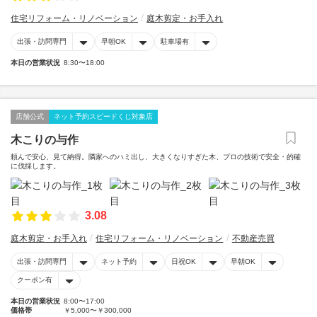
住宅リフォーム・リノベーション
庭木剪定・お手入れ
出張・訪問専門
早朝OK
駐車場有
本日の営業状況
8:30〜18:00
店舗公式
ネット予約スピードくじ対象店
木こりの与作
頼んで安心、見て納得。隣家へのハミ出し、大きくなりすぎた木、プロの技術で安全・的確
に伐採します。
3.08
庭木剪定・お手入れ
住宅リフォーム・リノベーション
不動産売買
出張・訪問専門
ネット予約
日祝OK
早朝OK
クーポン有
本日の営業状況
8:00〜17:00
価格帯
￥5,000〜￥300,000