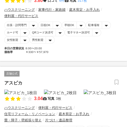
3.80
口コミ
6件
写真
317枚
ハウスクリーニング
家事代行・家政婦
庭木剪定・お手入れ
便利屋・代行サービス
出張・訪問専門
日祝OK
早朝OK
駐車場有
カード可
QRコード決済可
電子マネー決済可
女性歓迎
男性歓迎
本日の営業状況
8:00〜20:00
価格帯
￥330〜￥57,970
店舗公式
アスピカ
3.04
写真
3枚
ハウスクリーニング
便利屋・代行サービス
住宅リフォーム・リノベーション
庭木剪定・お手入れ
畳・障子・壁紙張り替え
片づけ・遺品整理