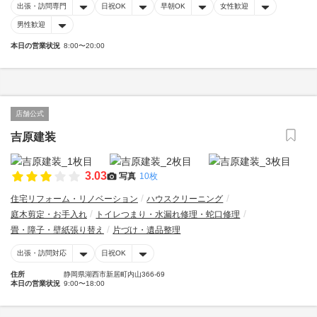
出張・訪問専門
日祝OK
早朝OK
女性歓迎
男性歓迎
本日の営業状況
8:00〜20:00
店舗公式
吉原建装
3.03
写真
10枚
住宅リフォーム・リノベーション
ハウスクリーニング
庭木剪定・お手入れ
トイレつまり・水漏れ修理・蛇口修理
畳・障子・壁紙張り替え
片づけ・遺品整理
出張・訪問対応
日祝OK
住所
静岡県湖西市新居町内山366-69
本日の営業状況
9:00〜18:00