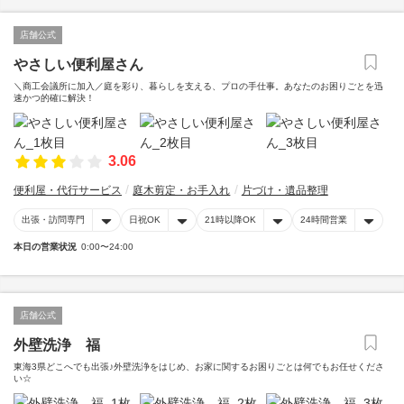
店舗公式
やさしい便利屋さん
＼商工会議所に加入／庭を彩り、暮らしを支える、プロの手仕事。あなたのお困りごとを迅
速かつ的確に解決！
3.06
便利屋・代行サービス
庭木剪定・お手入れ
片づけ・遺品整理
出張・訪問専門
日祝OK
21時以降OK
24時間営業
本日の営業状況
0:00〜24:00
店舗公式
外壁洗浄 福
東海3県どこへでも出張♪外壁洗浄をはじめ、お家に関するお困りごとは何でもお任せくださ
い☆