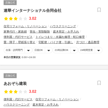
店舗公式
連華インターナショナル合同会社
3.02
住宅リフォーム・リノベーション
ハウスクリーニング
家事代行・家政婦
害虫・害獣駆除
庭木剪定・お手入れ
便利屋・代行サービス
トイレつまり・水漏れ修理・蛇口修理
畳・障子・壁紙張り替え
宅配便・バイク便・引越し
片づけ・遺品整理
出張・訪問専門
日祝OK
21時以降OK
24時間営業
本日の営業状況
0:00〜24:00
店舗公式
あおぞら建装
3.02
便利屋・代行サービス
住宅リフォーム・リノベーション
ハウスクリーニング
庭木剪定・お手入れ