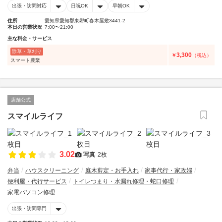
出張・訪問対応
日祝OK
早朝OK
住所
愛知県愛知郡東郷町春木屋敷3441-2
本日の営業状況
7:00〜21:00
主な料金・サービス
除草・草刈り
3,300
￥
（税込）
スマート農業
店舗公式
スマイルライフ
3.02
写真
2枚
弁当
ハウスクリーニング
庭木剪定・お手入れ
家事代行・家政婦
便利屋・代行サービス
トイレつまり・水漏れ修理・蛇口修理
家電パソコン修理
出張・訪問専門