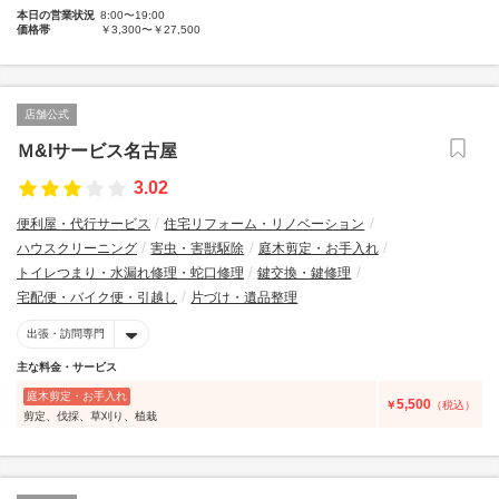
本日の営業状況
8:00〜19:00
価格帯
￥3,300〜￥27,500
店舗公式
Ｍ&Iサービス名古屋
3.02
便利屋・代行サービス
住宅リフォーム・リノベーション
ハウスクリーニング
害虫・害獣駆除
庭木剪定・お手入れ
トイレつまり・水漏れ修理・蛇口修理
鍵交換・鍵修理
宅配便・バイク便・引越し
片づけ・遺品整理
出張・訪問専門
主な料金・サービス
庭木剪定・お手入れ
5,500
￥
（税込）
剪定、伐採、草刈り、植栽