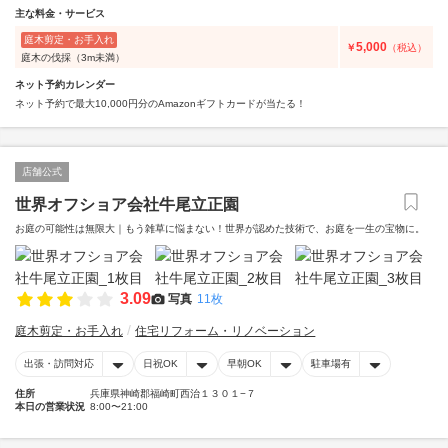
主な料金・サービス
庭木剪定・お手入れ
5,000
￥
（税込）
庭木の伐採（3m未満）
ネット予約カレンダー
ネット予約で最大10,000円分のAmazonギフトカードが当たる！
店舗公式
世界オフショア会社牛尾立正園
お庭の可能性は無限大｜もう雑草に悩まない！世界が認めた技術で、お庭を一生の宝物に。
3.09
写真
11枚
庭木剪定・お手入れ
住宅リフォーム・リノベーション
出張・訪問対応
日祝OK
早朝OK
駐車場有
住所
兵庫県神崎郡福崎町西治１３０１−７
本日の営業状況
8:00〜21:00