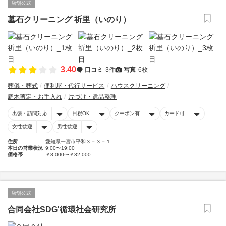
店舗公式
墓石クリーニング 祈里（いのり）
3.40
口コミ
3件
写真
6枚
葬儀・葬式
便利屋・代行サービス
ハウスクリーニング
庭木剪定・お手入れ
片づけ・遺品整理
出張・訪問対応
日祝OK
クーポン有
カード可
女性歓迎
男性歓迎
住所
愛知県一宮市平和３－３－１
本日の営業状況
9:00〜19:00
価格帯
￥8,000〜￥32,000
店舗公式
合同会社SDG'循環社会研究所