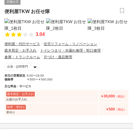
店舗公式
便利屋TKW お任せ隊
3.04
便利屋・代行サービス
住宅リフォーム・リノベーション
庭木剪定・お手入れ
トイレつまり・水漏れ修理・蛇口修理
倉庫・トランクルーム
片づけ・遺品整理
出張・訪問専門
本日の営業状況
9:00〜18:00
価格帯
￥500〜￥500,000
主な料金・サービス
庭木剪定・お手入れ
30,000
￥
（税込）
お庭のお手入れ
除草・草刈り
500
￥
（税込）
草刈り