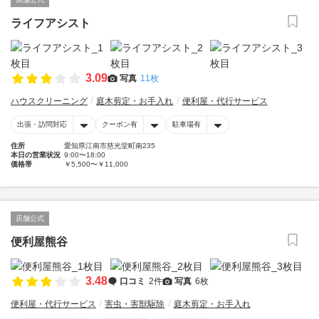
ライフアシスト
3.09
写真
11枚
ハウスクリーニング
庭木剪定・お手入れ
便利屋・代行サービス
出張・訪問対応
クーポン有
駐車場有
住所
愛知県江南市慈光堂町南235
本日の営業状況
9:00〜18:00
価格帯
￥5,500〜￥11,000
店舗公式
便利屋熊谷
3.48
口コミ
2件
写真
6枚
便利屋・代行サービス
害虫・害獣駆除
庭木剪定・お手入れ