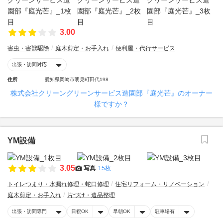
3.00
害虫・害獣駆除
庭木剪定・お手入れ
便利屋・代行サービス
出張・訪問対応
住所
愛知県岡崎市明見町田代198
株式会社クリーングリーンサービス造園部『庭光芒』のオーナー
様ですか？
YM設備
3.05
写真
15枚
トイレつまり・水漏れ修理・蛇口修理
住宅リフォーム・リノベーション
庭木剪定・お手入れ
片づけ・遺品整理
出張・訪問専門
日祝OK
早朝OK
駐車場有