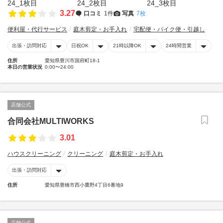
3.27
口コミ
1件
写真
7枚
便利屋・代行サービス
庭木剪定・お手入れ
宅配便・バイク便・引越し
出張・訪問対応
日祝OK
21時以降OK
24時間営業
住所
愛知県豊川市国府町18-1
本日の営業状況
0:00〜24:00
店舗公式
合同会社MULTIWORKS
3.01
ハウスクリーニング
クリーニング
庭木剪定・お手入れ
出張・訪問対応
住所
愛知県豊橋市西小鷹野4丁目6番地9
店舗公式