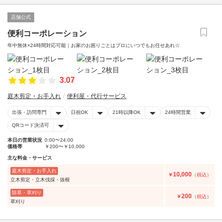
店舗公式
便利コーポレーション
年中無休×24時間対応可能｜お家のお困りごとはプロにいつでもお任せあれ☆
3.07
庭木剪定・お手入れ
便利屋・代行サービス
出張・訪問専門
日祝OK
21時以降OK
24時間営業
QRコード決済可
本日の営業状況
0:00〜24:00
価格帯
￥200〜￥10,000
主な料金・サービス
庭木剪定・お手入れ
10,000
￥
（税込）
立木剪定・立木伐採・抜根
除草・草刈り
200
￥
（税込）
草刈り