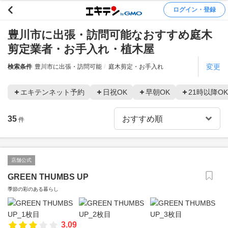
ログイン・登録
豊川市に出張・訪問可能なおすすめ庭木
剪定業者・お手入れ・植木屋
変更
検索条件
豊川市に出張・訪問可能
庭木剪定・お手入れ
エキテンネット予約
日祝OK
早朝OK
21時以降OK
35
件
店舗公式
GREEN THUMBS UP
季節の彩のある暮らし
3.09