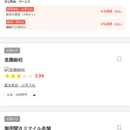
主な料金・サービス
庭木剪定・お手入れ
3,000
￥
（税込）
庭木の剪定（1本から）
除草・草刈り
5,000
￥
（税込）
機械での草刈り
店舗公式
造園銀松
3.04
庭木剪定・お手入れ
出張・訪問専門
店舗公式
御用聞きスマイル本舗