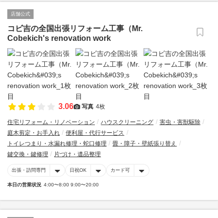
店舗公式
コビ吉の全国出張リフォーム工事（Mr.
Cobekich's renovation work
3.06
写真
4枚
住宅リフォーム・リノベーション
ハウスクリーニング
害虫・害獣駆除
庭木剪定・お手入れ
便利屋・代行サービス
トイレつまり・水漏れ修理・蛇口修理
畳・障子・壁紙張り替え
鍵交換・鍵修理
片づけ・遺品整理
出張・訪問専門
日祝OK
カード可
本日の営業状況
4:00〜8:00 9:00〜20:00