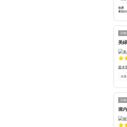
住所
本日の
店舗
美
庭木
出張
店舗
堀内