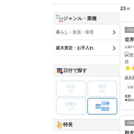
23
件
ジャンル・業種
店舗
暮らし・生活・住宅
世
お庭の
庭木剪定・お手入れ
日付で探す
庭木
今日
明日
出張
8/7
8/8
住所
本日の
日時
日曜日
指定
8/9
店舗
特長
秋