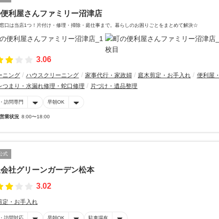
の便利屋さんファミリー沼津店
窓口は当店1つ！片付け・修理・掃除・庭仕事まで。暮らしのお困りごとをまとめて解決☆
3.06
ーニング
ハウスクリーニング
家事代行・家政婦
庭木剪定・お手入れ
便利屋
レつまり・水漏れ修理・蛇口修理
片づけ・遺品整理
・訪問専門
早朝OK
営業状況
8:00〜18:00
公式
限会社グリーンガーデン松本
3.02
剪定・お手入れ
・訪問対応
早朝OK
駐車場有