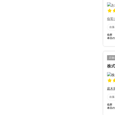
住宅
出張
住所
本日の
店舗
株
庭木
出張
住所
本日の