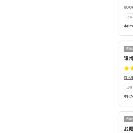
庭木
出張
本日の
店舗
遠
庭木
出張
本日の
店舗
お庭