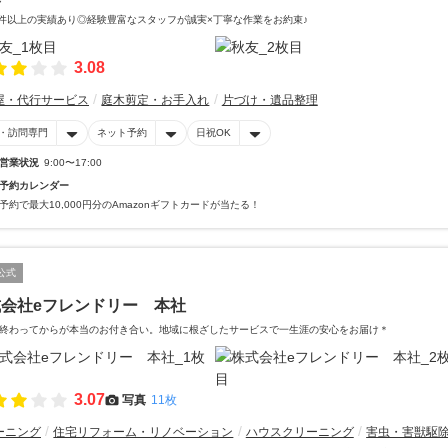
0件以上の実績あり◎経験豊富なスタッフが誠実×丁寧な作業をお約束♪
3.08
屋・代行サービス
庭木剪定・お手入れ
片づけ・遺品整理
・訪問専門
ネット予約
日祝OK
営業状況
9:00〜17:00
予約カレンダー
予約で最大10,000円分のAmazonギフトカードが当たる！
公式
会社eフレンドリー 本社
終わってからが本当のお付き合い。地域に根ざしたサービスで一生涯の安心をお届け＊
3.07
写真
11枚
ーニング
住宅リフォーム・リノベーション
ハウスクリーニング
害虫・害獣駆