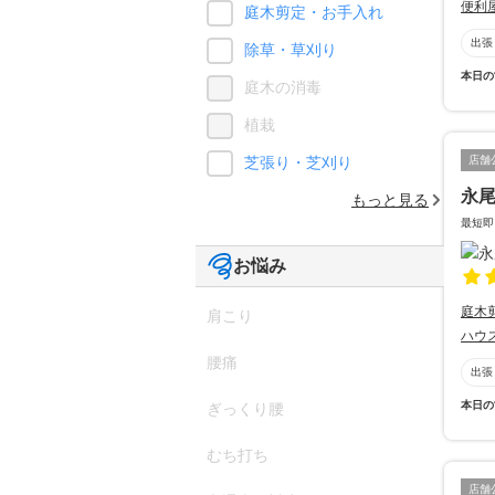
便利
庭木剪定・お手入れ
出張
除草・草刈り
本日の
庭木の消毒
植栽
店舗
芝張り・芝刈り
永
もっと見る
最短即
お悩み
庭木
肩こり
ハウ
腰痛
出張
本日の
ぎっくり腰
むち打ち
店舗