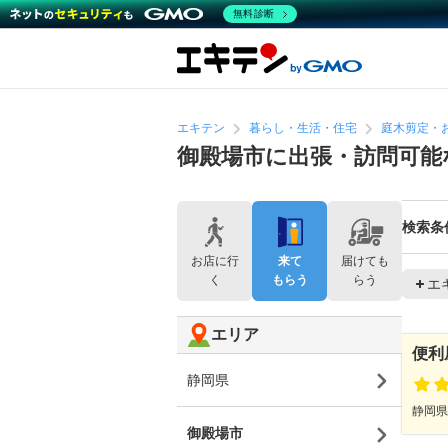
無料診断
エキテン
暮らし・生活・住宅
庭木剪定・
御殿場市に出張・訪問可能
検索条
お店に行
来て
届けても
く
もらう
らう
エ
エリア
便利
静岡県
静岡県
御殿場市