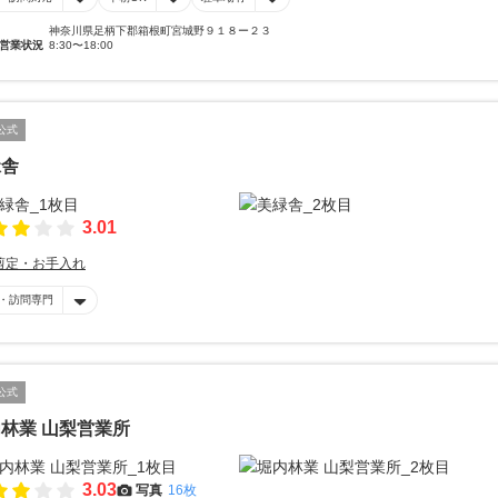
神奈川県足柄下郡箱根町宮城野９１８ー２３
営業状況
8:30〜18:00
公式
緑舎
3.01
剪定・お手入れ
・訪問専門
公式
林業 山梨営業所
3.03
写真
16枚