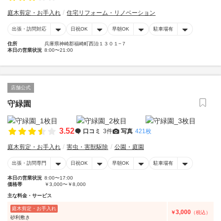
庭木剪定・お手入れ
住宅リフォーム・リノベーション
出張・訪問対応
日祝OK
早朝OK
駐車場有
住所
兵庫県神崎郡福崎町西治１３０１−７
本日の営業状況
8:00〜21:00
店舗公式
守緑園
3.52
口コミ
3件
写真
421枚
庭木剪定・お手入れ
害虫・害獣駆除
公園・庭園
出張・訪問専門
日祝OK
早朝OK
駐車場有
本日の営業状況
8:00〜17:00
価格帯
￥3,000〜￥8,000
主な料金・サービス
庭木剪定・お手入れ
3,000
￥
（税込）
砂利敷き