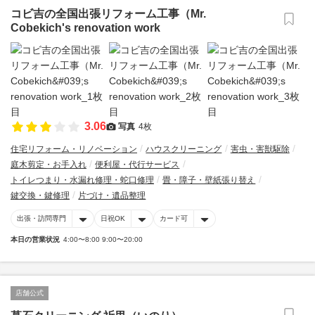
コビ吉の全国出張リフォーム工事（Mr.
Cobekich's renovation work
3.06
写真
4枚
住宅リフォーム・リノベーション
ハウスクリーニング
害虫・害獣駆除
庭木剪定・お手入れ
便利屋・代行サービス
トイレつまり・水漏れ修理・蛇口修理
畳・障子・壁紙張り替え
鍵交換・鍵修理
片づけ・遺品整理
出張・訪問専門
日祝OK
カード可
本日の営業状況
4:00〜8:00 9:00〜20:00
店舗公式