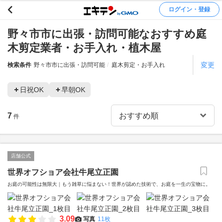
ログイン・登録
野々市市に出張・訪問可能なおすすめ庭
木剪定業者・お手入れ・植木屋
変更
検索条件
野々市市に出張・訪問可能
庭木剪定・お手入れ
日祝OK
早朝OK
7
件
店舗公式
世界オフショア会社牛尾立正園
お庭の可能性は無限大｜もう雑草に悩まない！世界が認めた技術で、お庭を一生の宝物に。
3.09
写真
11枚