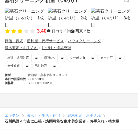
墓石クリーニング 祈里（いのり）
3.40
口コミ
3件
写真
6枚
葬儀・葬式
便利屋・代行サービス
ハウスクリーニング
庭木剪定・お手入れ
片づけ・遺品整理
出張・訪問対応
日祝OK
クーポン有
カード可
女性歓迎
男性歓迎
住所
愛知県一宮市平和３－３－１
本日の営業状況
9:30〜18:00
価格帯
￥8,000〜￥32,000
エキテン
暮らし・生活・住宅
庭木剪定・お手入れ
石川県野々市市に出張・訪問可能な庭木剪定業者・お手入れ・植木屋