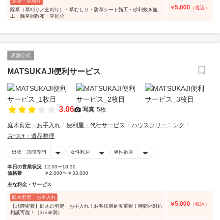
除草・草刈り
5,000
￥
（税込）
除草（草刈り／芝刈り）・草むしり・防草シート施工・砂利敷き施
工・除草剤散布・草処分
店舗公式
MATSUKAJI便利サービス
3.06
写真
5枚
庭木剪定・お手入れ
便利屋・代行サービス
ハウスクリーニング
片づけ・遺品整理
出張・訪問専門
女性歓迎
男性歓迎
本日の営業状況
12:00〜18:30
価格帯
￥2,000〜￥33,000
主な料金・サービス
庭木剪定・お手入れ
5,000
￥
（税込）
【北陸密着】庭木の剪定・お手入れ！お客様満足度重視！時間外対応
相談可能！（3ｍ未満）