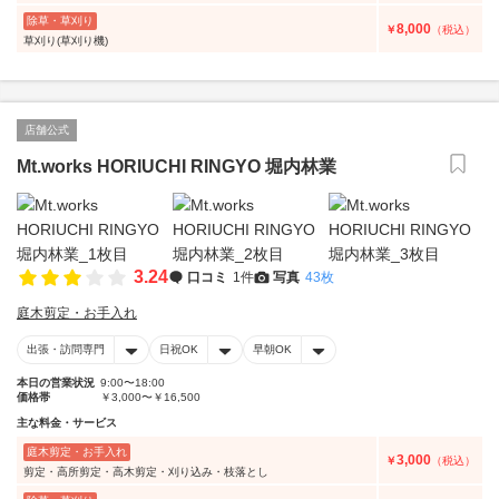
除草・草刈り
8,000
￥
（税込）
草刈り(草刈り機)
店舗公式
Mt.works HORIUCHI RINGYO 堀内林業
3.24
口コミ
1件
写真
43枚
庭木剪定・お手入れ
出張・訪問専門
日祝OK
早朝OK
本日の営業状況
9:00〜18:00
価格帯
￥3,000〜￥16,500
主な料金・サービス
庭木剪定・お手入れ
3,000
￥
（税込）
剪定・高所剪定・高木剪定・刈り込み・枝落とし