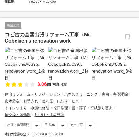
価格帯
￥8,000〜￥32,000
店舗公式
コビ吉の全国出張リフォーム工事（Mr.
Cobekich's renovation work
3.06
写真
4枚
住宅リフォーム・リノベーション
ハウスクリーニング
害虫・害獣駆除
庭木剪定・お手入れ
便利屋・代行サービス
トイレつまり・水漏れ修理・蛇口修理
畳・障子・壁紙張り替え
鍵交換・鍵修理
片づけ・遺品整理
出張・訪問専門
日祝OK
カード可
本日の営業状況
4:00〜8:00 9:00〜20:00