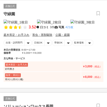
店舗公式
守緑園
3.52
口コミ
3件
写真
421枚
庭木剪定・お手入れ
害虫・害獣駆除
公園・庭園
出張・訪問専門
日祝OK
早朝OK
駐車場有
本日の営業状況
8:00〜17:00
価格帯
￥3,000〜￥8,000
主な料金・サービス
庭木剪定・お手入れ
3,000
￥
（税込）
砂利敷き
除草・草刈り
8,000
￥
（税込）
草刈り(草刈り機)
店舗公式
ソリューションワークス長岡