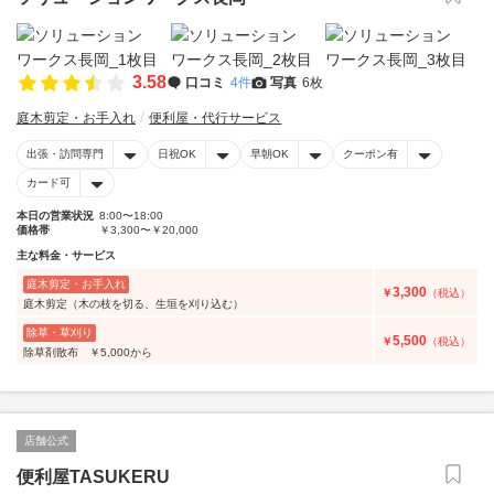
3.58
口コミ
4件
写真
6枚
庭木剪定・お手入れ
便利屋・代行サービス
出張・訪問専門
日祝OK
早朝OK
クーポン有
カード可
本日の営業状況
8:00〜18:00
価格帯
￥3,300〜￥20,000
主な料金・サービス
庭木剪定・お手入れ
3,300
￥
（税込）
庭木剪定（木の枝を切る、生垣を刈り込む）
除草・草刈り
5,500
￥
（税込）
除草剤散布 ￥5,000から
店舗公式
便利屋TASUKERU