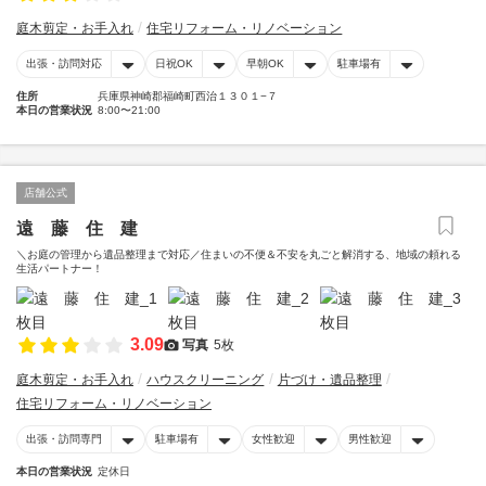
庭木剪定・お手入れ
住宅リフォーム・リノベーション
出張・訪問対応
日祝OK
早朝OK
駐車場有
住所
兵庫県神崎郡福崎町西治１３０１−７
本日の営業状況
8:00〜21:00
店舗公式
遠 藤 住 建
＼お庭の管理から遺品整理まで対応／住まいの不便＆不安を丸ごと解消する、地域の頼れる
生活パートナー！
3.09
写真
5枚
庭木剪定・お手入れ
ハウスクリーニング
片づけ・遺品整理
住宅リフォーム・リノベーション
出張・訪問専門
駐車場有
女性歓迎
男性歓迎
本日の営業状況
定休日