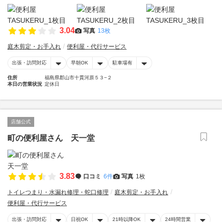
3.04
写真
13枚
庭木剪定・お手入れ
便利屋・代行サービス
出張・訪問対応
早朝OK
駐車場有
住所
福島県郡山市十貫河原５３−２
本日の営業状況
定休日
店舗公式
町の便利屋さん 天一堂
3.83
口コミ
6件
写真
1枚
トイレつまり・水漏れ修理・蛇口修理
庭木剪定・お手入れ
便利屋・代行サービス
出張・訪問対応
日祝OK
21時以降OK
24時間営業