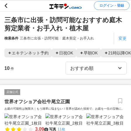
ログイン・登録
三条市に出張・訪問可能なおすすめ庭木
剪定業者・お手入れ・植木屋
変更
検索条件
三条市に出張・訪問可能
庭木剪定・お手入れ
エキテンネット予約
日祝OK
早朝OK
21時以降OK
10
件
店舗公式
世界オフショア会社牛尾立正園
お庭の可能性は無限大｜もう雑草に悩まない！世界が認めた技術で、お庭を一生の宝物に。
3.09
写真
11枚