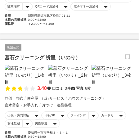
駐車場有
QRコード決済可
電子マネー決済可
住所
新潟県新潟市北区松浜7-21-11
本日の営業状況
0:00〜24:00
価格帯
￥2,000〜￥4,400
店舗公式
墓石クリーニング 祈里（いのり）
3.40
口コミ
3件
写真
6枚
葬儀・葬式
便利屋・代行サービス
ハウスクリーニング
庭木剪定・お手入れ
片づけ・遺品整理
出張・訪問対応
日祝OK
クーポン有
カード可
女性歓迎
男性歓迎
住所
愛知県一宮市平和３－３－１
本日の営業状況
9:30〜18:00