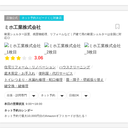
店舗公式
ネット予約スピードくじ対象店
ミホ工業株式会社
耐震シェルター設置、残置物処理、リフォームなど｜戸建て用の耐震シェルターは全国に対
応◎
3.06
住宅リフォーム・リノベーション
ハウスクリーニング
庭木剪定・お手入れ
便利屋・代行サービス
トイレつまり・水漏れ修理・蛇口修理
畳・障子・壁紙張り替え
鍵交換・鍵修理
出張・訪問専門
ネット予約
日祝OK
本日の営業状況
9:00〜18:00
ネット予約カレンダー
ネット予約で最大10,000円分のAmazonギフトカードが当たる！