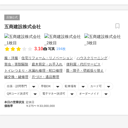
店舗公式
五商建設株式会社
3.10
写真
194枚
服・洋服
住宅リフォーム・リノベーション
ハウスクリーニング
害虫・害獣駆除
庭木剪定・お手入れ
便利屋・代行サービス
トイレつまり・水漏れ修理・蛇口修理
畳・障子・壁紙張り替え
鍵交換・鍵修理
片づけ・遺品整理
出張・訪問専門
早朝OK
駐車場有
カード可
QRコード決済可
電子マネー決済可
オーダーメイド
本日の営業状況
定休日
価格帯
￥275〜￥33,000,000