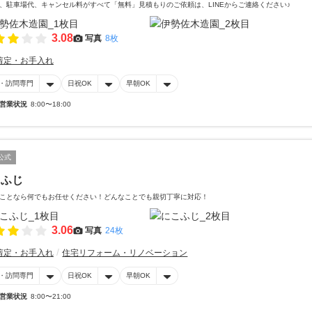
、駐車場代、キャンセル料がすべて「無料」見積もりのご依頼は、LINEからご連絡ください♪
3.08
写真
8枚
剪定・お手入れ
・訪問専門
日祝OK
早朝OK
営業状況
8:00〜18:00
公式
こふじ
ことなら何でもお任せください！どんなことでも親切丁寧に対応！
3.06
写真
24枚
剪定・お手入れ
住宅リフォーム・リノベーション
・訪問専門
日祝OK
早朝OK
営業状況
8:00〜21:00