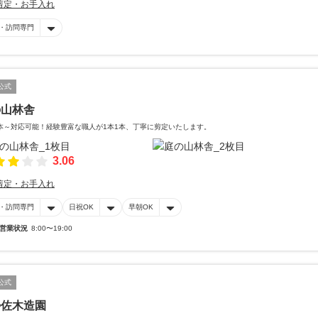
剪定・お手入れ
・訪問専門
公式
の山林舎
本～対応可能！経験豊富な職人が1本1本、丁寧に剪定いたします。
3.06
剪定・お手入れ
・訪問専門
日祝OK
早朝OK
営業状況
8:00〜19:00
公式
勢佐木造園