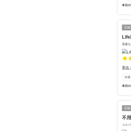
本日の
店舗
Lif
迅速な
害虫
出張
本日の
店舗
不
コスパ