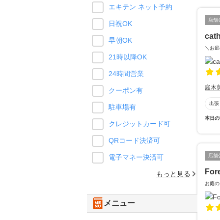
エキテン ネット予約
店舗
日祝OK
cat
早朝OK
＼お庭
21時以降OK
24時間営業
庭木
クーポン有
出張
駐車場有
本日の
クレジットカード可
QRコード決済可
店舗
電子マネー決済可
For
もっと見る
お庭の
メニュー