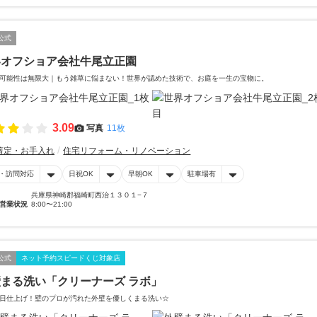
公式
界オフショア会社牛尾立正園
可能性は無限大｜もう雑草に悩まない！世界が認めた技術で、お庭を一生の宝物に。
3.09
写真
11枚
剪定・お手入れ
住宅リフォーム・リノベーション
・訪問対応
日祝OK
早朝OK
駐車場有
兵庫県神崎郡福崎町西治１３０１−７
営業状況
8:00〜21:00
公式
ネット予約スピードくじ対象店
まる洗い「クリーナーズ ラボ」
日仕上げ！壁のプロが汚れた外壁を優しくまる洗い☆