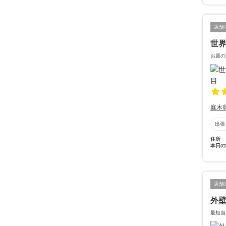
店舗
世
お庭の
庭木
出張
住所
本日の
店舗
外壁
最短当