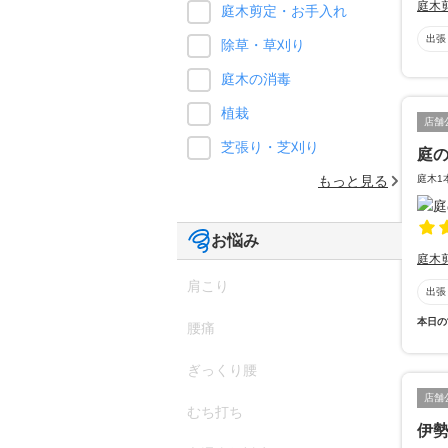
庭木
庭木剪定・お手入れ
出張
除草・草刈り
庭木の消毒
植栽
店舗
芝張り・芝刈り
庭
庭木1
もっと見る
お悩み
庭木
肩こり
出張
本日の
腰痛
ぎっくり腰
店舗
むち打ち
伊