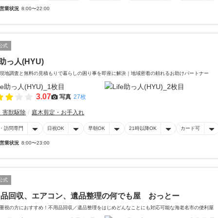
営業状況
8:00〜22:00
公式
e助っ人(HYU)
現地調査と無料の見積もりで暮らしの困り事を即座に解決｜地域密着の頼れるお助けパートナー
3.07
写真
27枚
・害獣駆除
庭木剪定・お手入れ
・訪問専門
日祝OK
早朝OK
21時以降OK
カード可
営業状況
8:00〜23:00
公式
用品回収、エアコン、遺品整理の何でも屋 おっとー
重視の方におすすめ！不用品回収／遺品整理をはじめどんなことにも対応可能な海老名市の便利屋