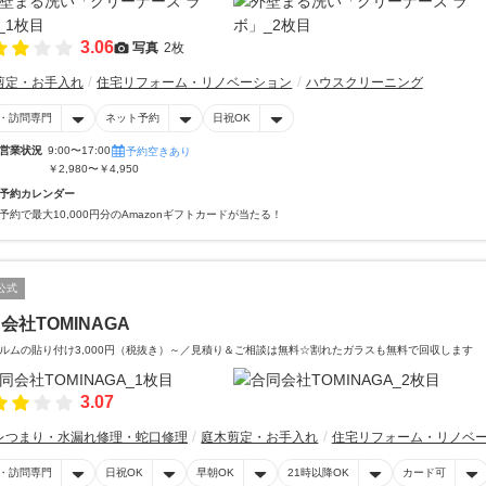
3.06
写真
2枚
剪定・お手入れ
住宅リフォーム・リノベーション
ハウスクリーニング
・訪問専門
ネット予約
日祝OK
営業状況
9:00〜17:00
予約空きあり
￥2,980〜￥4,950
予約カレンダー
予約で最大10,000円分のAmazonギフトカードが当たる！
公式
会社TOMINAGA
ルムの貼り付け3,000円（税抜き）～／見積り＆ご相談は無料️☆割れたガラスも無料で回収します
3.07
レつまり・水漏れ修理・蛇口修理
庭木剪定・お手入れ
住宅リフォーム・リノベ
・訪問専門
日祝OK
早朝OK
21時以降OK
カード可