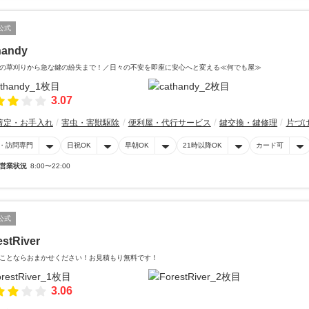
公式
handy
の草刈りから急な鍵の紛失まで！／日々の不安を即座に安心へと変える≪何でも屋≫
3.07
剪定・お手入れ
害虫・害獣駆除
便利屋・代行サービス
鍵交換・鍵修理
片づ
・訪問専門
日祝OK
早朝OK
21時以降OK
カード可
営業状況
8:00〜22:00
公式
estRiver
ことならおまかせください！お見積もり無料です！
3.06