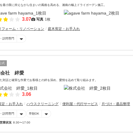
を最小限に抑えながら住まいの風格を高める、湘南の極上ドライガーデン施工。
3.07
写真
1枚
リフォーム・リノベーション
庭木剪定・お手入れ
・訪問専門
公式
式会社 絆愛
た対話と確実な作業でお客様との絆を深め、愛情を込めて取り組みます。
3.06
剪定・お手入れ
ハウスクリーニング
便利屋・代行サービス
片づけ・遺品整理
・訪問専門
早朝OK
営業状況
8:30〜17:00