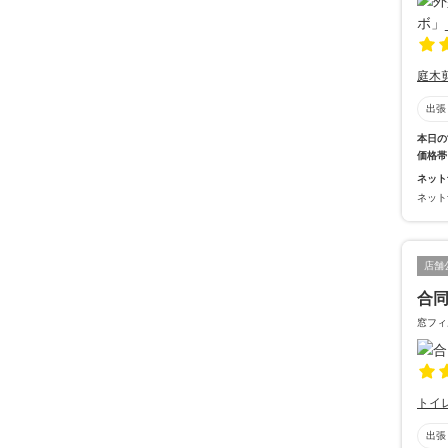
庭木
出張
本日の
価格帯
ネット
ネット
店舗
合同
窓フィ
トイ
出張