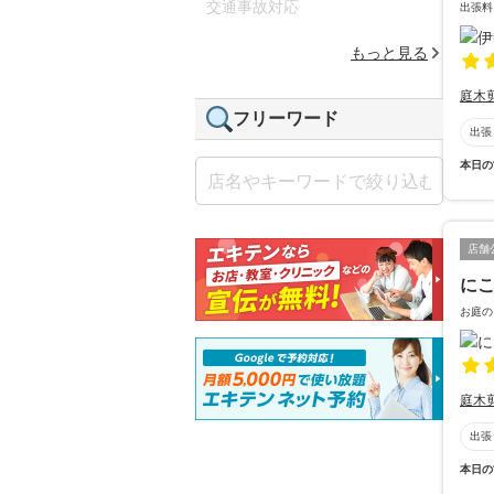
交通事故対応
出張料
もっと見る
庭木
フリーワード
出張
本日の
店舗
に
お庭の
庭木
出張
本日の