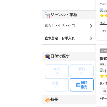
手入れ
ジャンル・業種
住宅
暮らし・生活・住宅
出張
庭木剪定・お手入れ
店舗
日付で探す
株
徹底し
今日
明日
8/8
8/9
日時
土曜日
庭木
指定
8/15
出張
本日の
特長