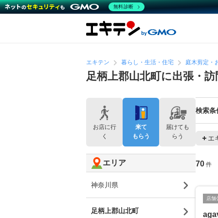
無料診断
エキテン
暮らし・生活・住宅
庭木剪定・
足柄上郡山北町に出張・訪
検索条
お店に行
来て
届けても
く
もらう
らう
エ
エリア
70
件
神奈川県
店舗
足柄上郡山北町
aga