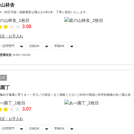
の山林舎
本～対応可能！経験豊富な職人が1本1本、丁寧に剪定いたします。
3.06
剪定・お手入れ
・訪問専門
日祝OK
早朝OK
営業状況
8:00〜19:00
公式
べ園丁
傷めず健康に育てる＜一生モノの剪定＞をご体験ください│30年の実績と科学的根拠が紡ぐ職人技
3.07
剪定・お手入れ
・訪問専門
日祝OK
早朝OK