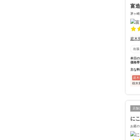
富
茅ヶ崎
庭木
出張
本日の
価格帯
主な料
庭木
樹木
店舗
に
お庭の