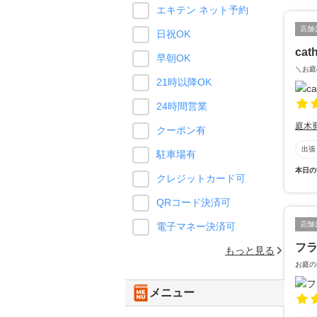
エキテン ネット予約
店舗
日祝OK
cat
早朝OK
＼お庭
21時以降OK
24時間営業
庭木
クーポン有
出張
駐車場有
本日の
クレジットカード可
QRコード決済可
店舗
電子マネー決済可
フ
もっと見る
お庭の
メニュー