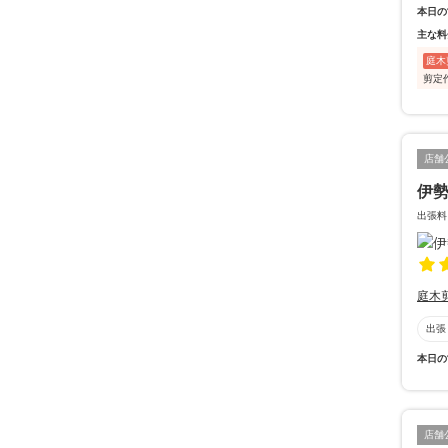
本日の
主な料
庭木
剪定
店舗
伊
出張料
庭木
出張
本日の
店舗