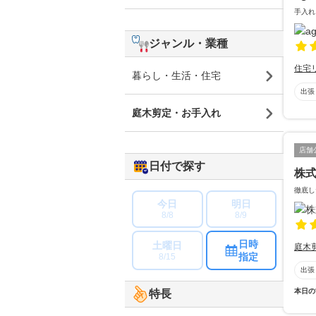
手入れ
ジャンル・業種
住宅
暮らし・生活・住宅
出張
庭木剪定・お手入れ
店舗
日付で探す
株
徹底し
今日
明日
8/8
8/9
日時
土曜日
庭木
指定
8/15
出張
本日の
特長