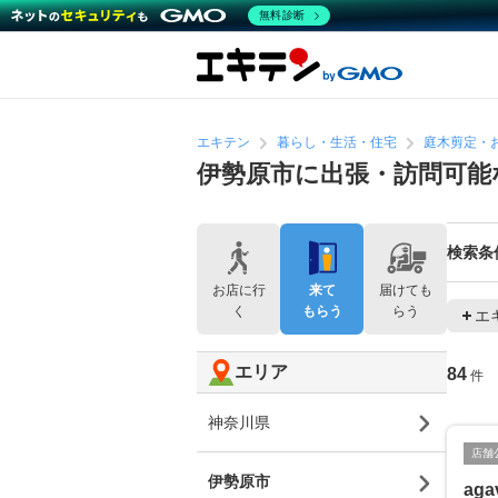
無料診断
エキテン
暮らし・生活・住宅
庭木剪定・
伊勢原市に出張・訪問可能
検索条
お店に行
来て
届けても
く
もらう
らう
エ
エリア
84
件
神奈川県
店舗
伊勢原市
aga