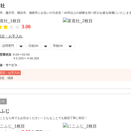
造社
市、藤沢市、横浜市、湘南市にお住いの方必見！40年以上の経験を持つ匠がお庭を綺麗にいたします
3.06
剪定・お手入れ
・訪問専門
日祝OK
早朝OK
営業状況
8:00〜20:00
￥3,300〜￥36,300
金・サービス
剪定・お手入れ
剪定、伐採
公式
こふじ
ことなら何でもお任せください！どんなことでも親切丁寧に対応！