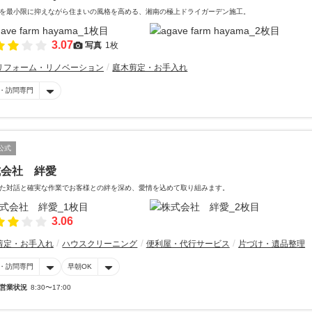
を最小限に抑えながら住まいの風格を高める、湘南の極上ドライガーデン施工。
3.07
写真
1枚
リフォーム・リノベーション
庭木剪定・お手入れ
・訪問専門
公式
式会社 絆愛
た対話と確実な作業でお客様との絆を深め、愛情を込めて取り組みます。
3.06
剪定・お手入れ
ハウスクリーニング
便利屋・代行サービス
片づけ・遺品整理
・訪問専門
早朝OK
営業状況
8:30〜17:00