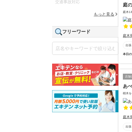
交通事故対応
庭
庭木1
もっと見る
フリーワード
庭木
出張
本日の
店舗
あ
樹木を
庭木
出張