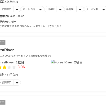
剪定・お手入れ
・訪問専門
ネット予約
日祝OK
早朝OK
クーポン有
営業状況
8:00〜18:00
予約カレンダー
予約で最大10,000円分のAmazonギフトカードが当たる！
公式
estRiver
ことならおまかせください！お見積もり無料です！
3.06
剪定・お手入れ
・訪問専門
公式