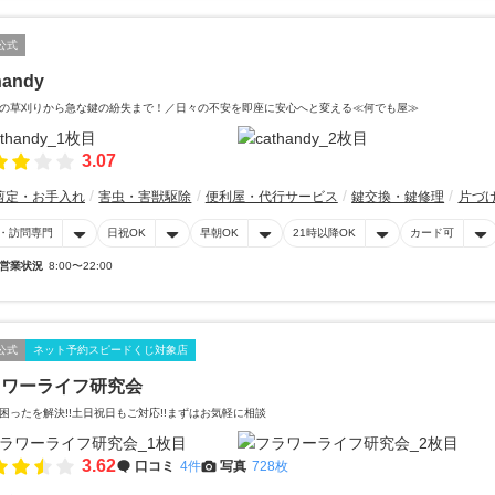
公式
handy
の草刈りから急な鍵の紛失まで！／日々の不安を即座に安心へと変える≪何でも屋≫
3.07
剪定・お手入れ
害虫・害獣駆除
便利屋・代行サービス
鍵交換・鍵修理
片づ
・訪問専門
日祝OK
早朝OK
21時以降OK
カード可
営業状況
8:00〜22:00
公式
ネット予約スピードくじ対象店
ラワーライフ研究会
困ったを解決!!土日祝日もご対応!!まずはお気軽に相談
3.62
口コミ
4件
写真
728枚