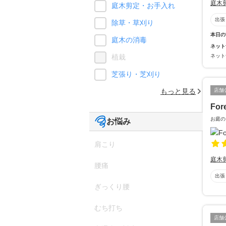
庭木
庭木剪定・お手入れ
出張
除草・草刈り
本日の
庭木の消毒
ネット
ネット
植栽
芝張り・芝刈り
店舗
もっと見る
For
お庭の
お悩み
肩こり
庭木
腰痛
出張
ぎっくり腰
むち打ち
店舗