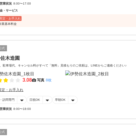
営業状況
8:00〜17:00
金・サービス
剪定・お手入れ
作業基本料金
公式
勢佐木造園
、駐車場代、キャンセル料がすべて「無料」見積もりのご依頼は、LINEからご連絡ください♪
3.08
写真
8枚
剪定・お手入れ
・訪問専門
日祝OK
早朝OK
営業状況
8:00〜18:00
公式