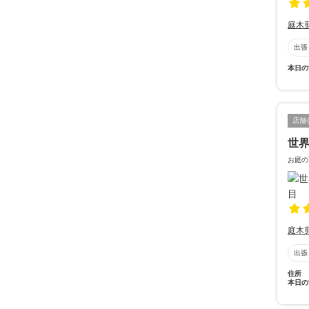
庭木
出張
本日の
店舗
世
お庭の
庭木
出張
住所
本日の