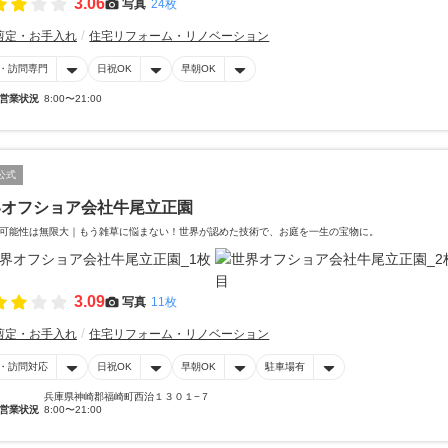
3.06
写真
24枚
剪定・お手入れ
住宅リフォーム・リノベーション
・訪問専門
日祝OK
早朝OK
営業状況
8:00〜21:00
公式
界オフショア会社牛尾立正園
可能性は無限大｜もう雑草に悩まない！世界が認めた技術で、お庭を一生の宝物に。
3.09
写真
11枚
剪定・お手入れ
住宅リフォーム・リノベーション
・訪問対応
日祝OK
早朝OK
駐車場有
兵庫県神崎郡福崎町西治１３０１−７
営業状況
8:00〜21:00