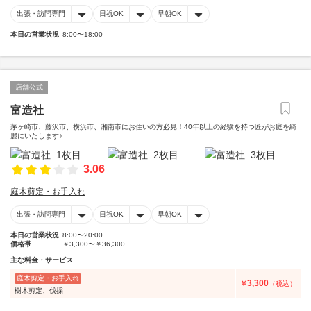
出張・訪問専門
日祝OK
早朝OK
本日の営業状況
8:00〜18:00
店舗公式
富造社
茅ヶ崎市、藤沢市、横浜市、湘南市にお住いの方必見！40年以上の経験を持つ匠がお庭を綺
麗にいたします♪
3.06
庭木剪定・お手入れ
出張・訪問専門
日祝OK
早朝OK
本日の営業状況
8:00〜20:00
価格帯
￥3,300〜￥36,300
主な料金・サービス
庭木剪定・お手入れ
3,300
￥
（税込）
樹木剪定、伐採