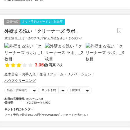
店舗公式
ネット予約スピードくじ対象店
外壁まる洗い「クリーナーズ ラボ」
最短当日仕上げ！壁のプロが汚れた外壁を優しくまる洗い☆
3.06
写真
2枚
庭木剪定・お手入れ
住宅リフォーム・リノベーション
ハウスクリーニング
出張・訪問専門
ネット予約
日祝OK
本日の営業状況
9:00〜17:00
価格帯
￥2,980〜￥4,950
ネット予約カレンダー
ネット予約で最大10,000円分のAmazonギフトカードが当たる！