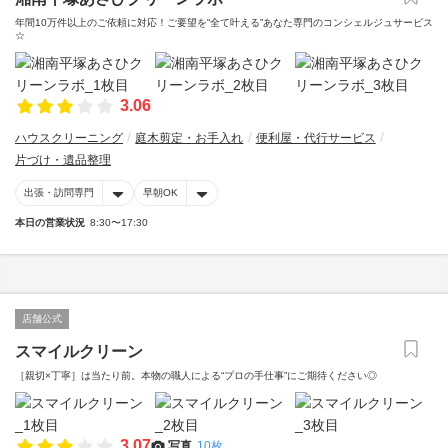
年間10万件以上のご依頼に対応！ご要望を“全て叶える”あなた専門のコンシェルジュサービス
☆
3.06
ハウスクリーニング
庭木剪定・お手入れ
便利屋・代行サービス
片づけ・遺品整理
出張・訪問専門
早朝OK
本日の営業状況
8:30〜17:30
店舗公式
スマイルクリーン
［親切×丁寧］は当たり前。本物の職人による“プロの手仕事”にご期待ください◎
3.07
写真
10枚