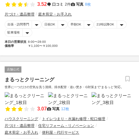
3.52
口コミ
2件
写真
8枚
片づけ・遺品整理
庭木剪定・お手入れ
出張・訪問専門
日祝OK
早朝OK
21時以降OK
駐車場有
本日の営業状況
8:00〜28:00
価格帯
￥1,100〜￥100,000
店舗公式
まるっとクリーニング
世界に一つだけの空気を洗う清掃。排水配管・追い焚き・G対策まで“まるっと”対応。
3.07
写真
12枚
ハウスクリーニング
トイレつまり・水漏れ修理・蛇口修理
片づけ・遺品整理
住宅リフォーム・リノベーション
庭木剪定・お手入れ
便利屋・代行サービス