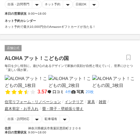
出張・訪問専門
ネット予約
日祝OK
本日の営業状況
9:00〜18:00
ネット予約カレンダー
ネット予約で最大10,000円分のAmazonギフトカードが当たる！
店舗公式
ALOHA アット！こどもの国
毎日を少し特別に。遊び心のあるデザインで家族の笑顔が自然と増えていく、世界にひとつ
「楽しい我が家」
3.57
口コミ
4件
写真
20枚
住宅リフォーム・リノベーション
インテリア
家具
雑貨
庭木剪定・お手入れ
畳・障子・壁紙張り替え
出張・訪問対応
駐車場有
住所
神奈川県横浜市青葉区恩田町２２０６
本日の営業状況
9:00〜18:00