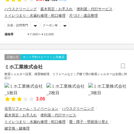
ハウスクリーニング
庭木剪定・お手入れ
便利屋・代行サービス
トイレつまり・水漏れ修理・蛇口修理
片づけ・遺品整理
出張・訪問専門
クーポン有
価格帯
￥7,000〜￥13,000
店舗公式
ネット予約スピードくじ対象店
ミホ工業株式会社
耐震シェルター設置、残置物処理、リフォームなど｜戸建て用の耐震シェルターは全国に対
応◎
3.06
住宅リフォーム・リノベーション
ハウスクリーニング
庭木剪定・お手入れ
便利屋・代行サービス
トイレつまり・水漏れ修理・蛇口修理
畳・障子・壁紙張り替え
鍵交換・鍵修理