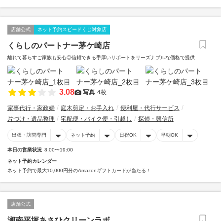
店舗公式
ネット予約スピードくじ対象店
くらしのパートナー茅ケ崎店
離れて暮らすご家族も安心◎信頼できる手厚いサポートをリーズナブルな価格で提供
3.08
写真
4枚
家事代行・家政婦
庭木剪定・お手入れ
便利屋・代行サービス
片づけ・遺品整理
宅配便・バイク便・引越し
探偵・興信所
出張・訪問専門
ネット予約
日祝OK
早朝OK
本日の営業状況
8:00〜19:00
ネット予約カレンダー
ネット予約で最大10,000円分のAmazonギフトカードが当たる！
店舗公式
湘南平塚あさひクリーンラボ