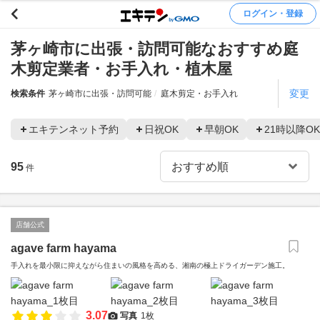
ログイン・登録
茅ヶ崎市に出張・訪問可能なおすすめ庭
木剪定業者・お手入れ・植木屋
変更
検索条件
茅ヶ崎市に出張・訪問可能
庭木剪定・お手入れ
エキテンネット予約
日祝OK
早朝OK
21時以降OK
95
件
店舗公式
agave farm hayama
手入れを最小限に抑えながら住まいの風格を高める、湘南の極上ドライガーデン施工。
3.07
写真
1枚