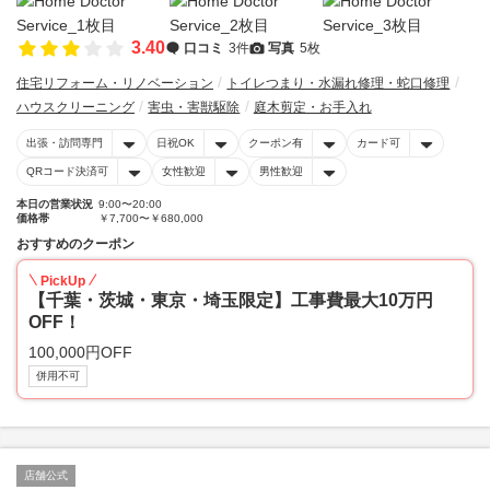
3.40
口コミ
3件
写真
5枚
住宅リフォーム・リノベーション
トイレつまり・水漏れ修理・蛇口修理
ハウスクリーニング
害虫・害獣駆除
庭木剪定・お手入れ
出張・訪問専門
日祝OK
クーポン有
カード可
QRコード決済可
女性歓迎
男性歓迎
本日の営業状況
9:00〜20:00
価格帯
￥7,700〜￥680,000
おすすめのクーポン
PickUp
【千葉・茨城・東京・埼玉限定】工事費最大10万円
OFF！
100,000円OFF
併用不可
店舗公式