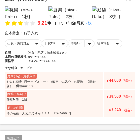
3.21
口コミ
1件
写真
7枚
庭木剪定・お手入れ
出張・訪問対応
日祝OK
早朝OK
駐車場有
住所
神奈川県茅ヶ崎市松浪1-9-7
本日の営業状況
8:00〜18:00
価格帯
￥3,240〜￥44,000
主な料金・サービス
庭木剪定・お手入れ
44,000
￥
（税込）
お試し剪定1日サービスコース（剪定ごみ処分、お掃除、消毒付
き） 価格44000）
除草・草刈り
38,500
￥
（税込）
雑草対策 1日
庭木の消毒
3,240
￥
（税込）
椿の毛虫 大丈夫ですか！！？ 1本/3000 円
店舗公式