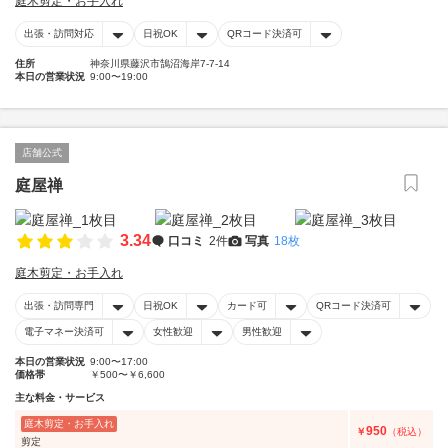
庭木剪定・お手入れ
出張・訪問対応
日祝OK
QRコード決済可
住所
神奈川県藤沢市鵠沼海岸7-7-14
本日の営業状況
9:00〜19:00
店舗公式
庭屋禅
3.34
口コミ
2件
写真
18枚
庭木剪定・お手入れ
出張・訪問専門
日祝OK
カード可
QRコード決済可
電子マネー決済可
女性歓迎
男性歓迎
本日の営業状況
9:00〜17:00
価格帯
￥500〜￥6,600
主な料金・サービス
庭木剪定・お手入れ
950
￥
（税込）
剪定