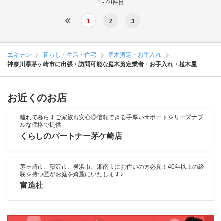
1 - 40件目
1
2
3
エキテン
暮らし・生活・住宅
庭木剪定・お手入れ
神奈川県茅ヶ崎市に出張・訪問可能な庭木剪定業者・お手入れ・植木屋
お近くのお店
離れて暮らすご家族も安心◎信頼できる手厚いサポートをリーズナブ
ルな価格で提供
くらしのパートナー茅ケ崎店
茅ヶ崎市、藤沢市、横浜市、湘南市にお住いの方必見！40年以上の経
験を持つ匠がお庭を綺麗にいたします♪
富造社