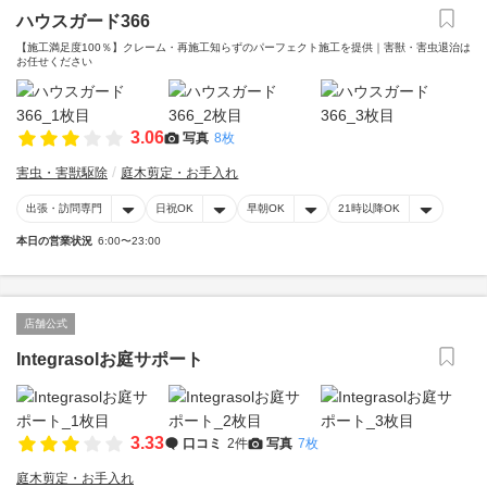
ハウスガード366
【施工満足度100％】クレーム・再施工知らずのパーフェクト施工を提供｜害獣・害虫退治は
お任せください
3.06
写真
8枚
害虫・害獣駆除
庭木剪定・お手入れ
出張・訪問専門
日祝OK
早朝OK
21時以降OK
本日の営業状況
6:00〜23:00
店舗公式
Integrasolお庭サポート
3.33
口コミ
2件
写真
7枚
庭木剪定・お手入れ