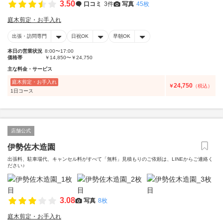
3.50
口コミ
3件
写真
45枚
庭木剪定・お手入れ
出張・訪問専門
日祝OK
早朝OK
本日の営業状況
8:00〜17:00
価格帯
￥14,850〜￥24,750
主な料金・サービス
庭木剪定・お手入れ
24,750
￥
（税込）
1日コース
店舗公式
伊勢佐木造園
出張料、駐車場代、キャンセル料がすべて「無料」見積もりのご依頼は、LINEからご連絡く
ださい♪
3.08
写真
8枚
庭木剪定・お手入れ