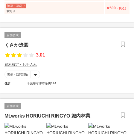
除草・草刈り
500
￥
（税込）
草刈り
店舗公式
くさか造園
3.01
庭木剪定・お手入れ
出張・訪問対応
住所
千葉県君津市糸川374
店舗公式
Mt.works HORIUCHI RINGYO 堀内林業