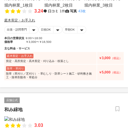
3.24
口コミ
1件
写真
43枚
庭木剪定・お手入れ
出張・訪問専門
日祝OK
早朝OK
本日の営業状況
9:00〜18:00
価格帯
￥3,000〜￥16,500
主な料金・サービス
庭木剪定・お手入れ
3,000
￥
（税込）
剪定・高所剪定・高木剪定・刈り込み・枝落とし
除草・草刈り
5,000
￥
（税込）
除草（草刈り／芝刈り）・草むしり・防草シート施工・砂利敷き施
工・除草剤散布・草処分
店舗公式
和み緑地
3.03