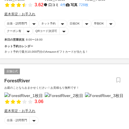
3.62
口コミ
4件
写真
728枚
庭木剪定・お手入れ
出張・訪問専門
ネット予約
日祝OK
早朝OK
クーポン有
QRコード決済可
本日の営業状況
8:00〜18:00
ネット予約カレンダー
ネット予約で最大10,000円分のAmazonギフトカードが当たる！
店舗公式
ForestRiver
お庭のことならおまかせください！お見積もり無料です！
3.06
庭木剪定・お手入れ
出張・訪問専門