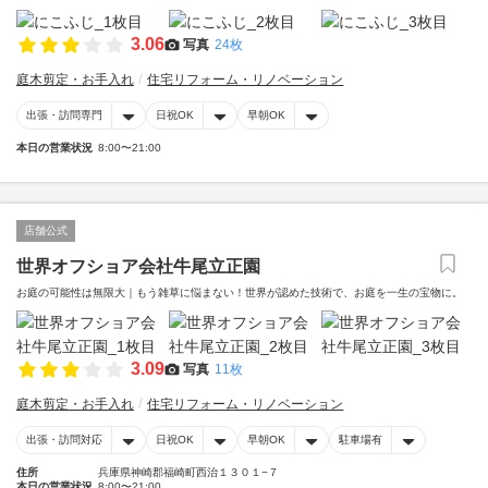
3.06
写真
24枚
庭木剪定・お手入れ
住宅リフォーム・リノベーション
出張・訪問専門
日祝OK
早朝OK
本日の営業状況
8:00〜21:00
店舗公式
世界オフショア会社牛尾立正園
お庭の可能性は無限大｜もう雑草に悩まない！世界が認めた技術で、お庭を一生の宝物に。
3.09
写真
11枚
庭木剪定・お手入れ
住宅リフォーム・リノベーション
出張・訪問対応
日祝OK
早朝OK
駐車場有
住所
兵庫県神崎郡福崎町西治１３０１−７
本日の営業状況
8:00〜21:00