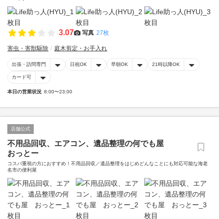
3.07
写真
27枚
害虫・害獣駆除
庭木剪定・お手入れ
出張・訪問専門
日祝OK
早朝OK
21時以降OK
カード可
本日の営業状況
8:00〜23:00
店舗公式
不用品回収、エアコン、遺品整理の何でも屋
おっとー
コスパ重視の方におすすめ！不用品回収／遺品整理をはじめどんなことにも対応可能な海老
名市の便利屋