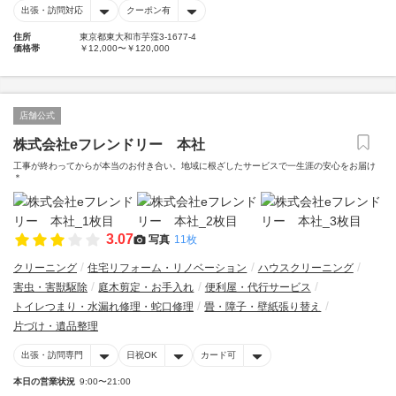
出張・訪問対応
クーポン有
住所
東京都東大和市芋窪3-1677-4
価格帯
￥12,000〜￥120,000
店舗公式
株式会社eフレンドリー 本社
工事が終わってからが本当のお付き合い。地域に根ざしたサービスで一生涯の安心をお届け
＊
3.07
写真
11枚
クリーニング
住宅リフォーム・リノベーション
ハウスクリーニング
害虫・害獣駆除
庭木剪定・お手入れ
便利屋・代行サービス
トイレつまり・水漏れ修理・蛇口修理
畳・障子・壁紙張り替え
片づけ・遺品整理
出張・訪問専門
日祝OK
カード可
本日の営業状況
9:00〜21:00