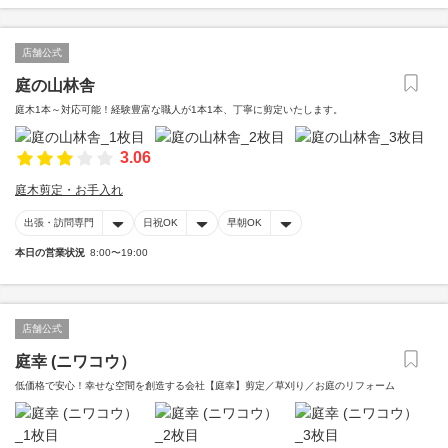
店舗公式
庭の山林舎
庭木1本～対応可能！経験豊富な職人が1本1本、丁寧に剪定いたします。
3.06
庭木剪定・お手入れ
出張・訪問専門
日祝OK
早朝OK
本日の営業状況
8:00〜19:00
店舗公式
庭幸 (ニワコウ）
低価格で安心！幸せな空間を創造する会社【庭幸】剪定／草刈り／お庭のリフォーム