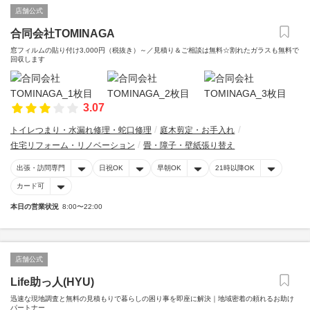
店舗公式
合同会社TOMINAGA
窓フィルムの貼り付け3,000円（税抜き）～／見積り＆ご相談は無料️☆割れたガラスも無料で
回収します
3.07
トイレつまり・水漏れ修理・蛇口修理
庭木剪定・お手入れ
住宅リフォーム・リノベーション
畳・障子・壁紙張り替え
出張・訪問専門
日祝OK
早朝OK
21時以降OK
カード可
本日の営業状況
8:00〜22:00
店舗公式
Life助っ人(HYU)
迅速な現地調査と無料の見積もりで暮らしの困り事を即座に解決｜地域密着の頼れるお助け
パートナー