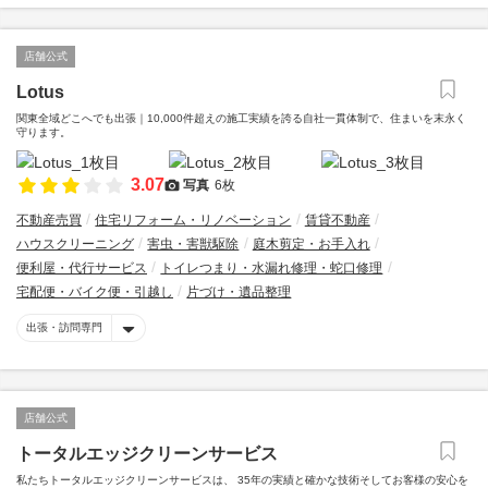
店舗公式
Lotus
関東全域どこへでも出張｜10,000件超えの施工実績を誇る自社一貫体制で、住まいを末永く
守ります。
3.07
写真
6枚
不動産売買
住宅リフォーム・リノベーション
賃貸不動産
ハウスクリーニング
害虫・害獣駆除
庭木剪定・お手入れ
便利屋・代行サービス
トイレつまり・水漏れ修理・蛇口修理
宅配便・バイク便・引越し
片づけ・遺品整理
出張・訪問専門
店舗公式
トータルエッジクリーンサービス
私たちトータルエッジクリーンサービスは、 35年の実績と確かな技術そしてお客様の安心を