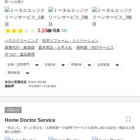
第一にお届け
3.10
写真
8枚
ハウスクリーニング
住宅リフォーム・リノベーション
家事代行・家政婦
庭木剪定・お手入れ
便利屋・代行サービス
片づけ・遺品整理
出張・訪問専門
日祝OK
早朝OK
女性歓迎
男性歓迎
本日の営業状況
8:00〜20:00
価格帯
￥9,800〜￥18,000
店舗公式
Home Doctor Service
『住まいに、ずっと安心を』“お客様第一”の姿勢でサービスを提供し続ける会社＜相談＆お見
積りは無料＞