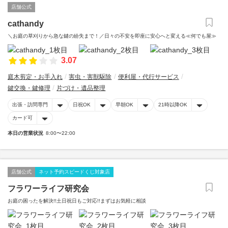
店舗公式
cathandy
＼お庭の草刈りから急な鍵の紛失まで！／日々の不安を即座に安心へと変える≪何でも屋≫
3.07
庭木剪定・お手入れ
害虫・害獣駆除
便利屋・代行サービス
鍵交換・鍵修理
片づけ・遺品整理
出張・訪問専門
日祝OK
早朝OK
21時以降OK
カード可
本日の営業状況
8:00〜22:00
店舗公式
ネット予約スピードくじ対象店
フラワーライフ研究会
お庭の困ったを解決!!土日祝日もご対応!!まずはお気軽に相談