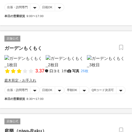
出張・訪問専門
日祝OK
本日の営業状況
9:00〜17:00
店舗公式
ガーデンもくもく
3.37
口コミ
1件
写真
26枚
庭木剪定・お手入れ
出張・訪問専門
日祝OK
早朝OK
QRコード決済可
本日の営業状況
8:30〜17:00
店舗公式
庭樂（niwa-Raku）