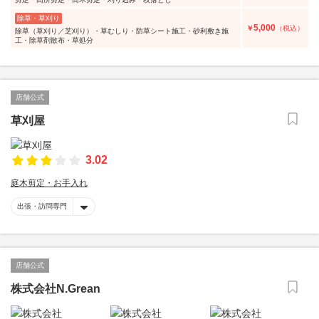
除草・草刈り
5,000
￥
（税込）
除草（草刈り／芝刈り）・草むしり・防草シート施工・砂利敷き施
工・除草剤散布・草処分
店舗公式
草刈屋
3.02
庭木剪定・お手入れ
出張・訪問専門
店舗公式
株式会社N.Grean