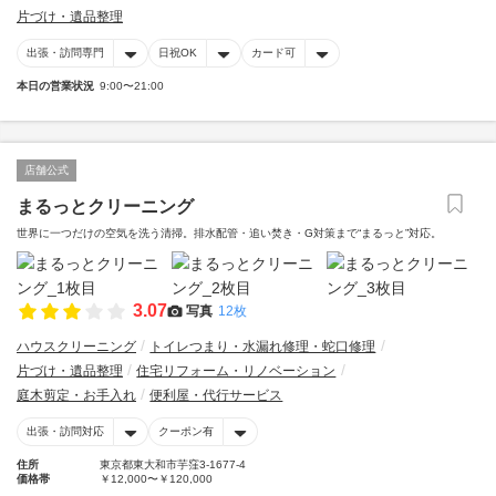
片づけ・遺品整理
出張・訪問専門
日祝OK
カード可
本日の営業状況
9:00〜21:00
店舗公式
まるっとクリーニング
世界に一つだけの空気を洗う清掃。排水配管・追い焚き・G対策まで“まるっと”対応。
3.07
写真
12枚
ハウスクリーニング
トイレつまり・水漏れ修理・蛇口修理
片づけ・遺品整理
住宅リフォーム・リノベーション
庭木剪定・お手入れ
便利屋・代行サービス
出張・訪問対応
クーポン有
住所
東京都東大和市芋窪3-1677-4
価格帯
￥12,000〜￥120,000