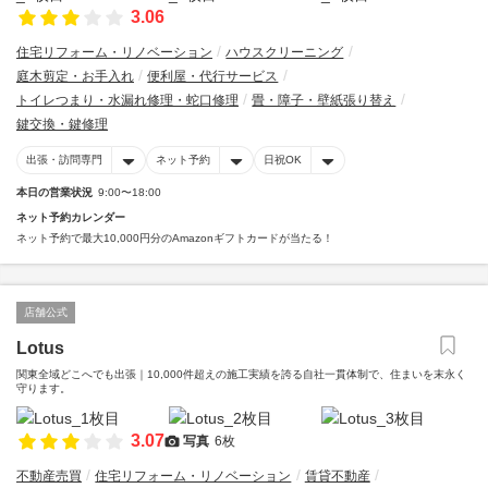
3.06
住宅リフォーム・リノベーション
ハウスクリーニング
庭木剪定・お手入れ
便利屋・代行サービス
トイレつまり・水漏れ修理・蛇口修理
畳・障子・壁紙張り替え
鍵交換・鍵修理
出張・訪問専門
ネット予約
日祝OK
本日の営業状況
9:00〜18:00
ネット予約カレンダー
ネット予約で最大10,000円分のAmazonギフトカードが当たる！
店舗公式
Lotus
関東全域どこへでも出張｜10,000件超えの施工実績を誇る自社一貫体制で、住まいを末永く
守ります。
3.07
写真
6枚
不動産売買
住宅リフォーム・リノベーション
賃貸不動産