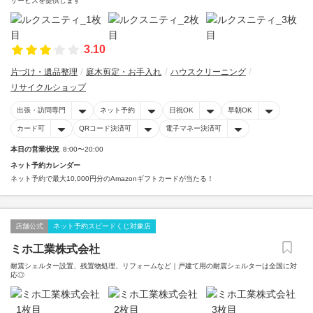
サービスを提供します
3.10
片づけ・遺品整理
庭木剪定・お手入れ
ハウスクリーニング
リサイクルショップ
出張・訪問専門
ネット予約
日祝OK
早朝OK
カード可
QRコード決済可
電子マネー決済可
本日の営業状況
8:00〜20:00
ネット予約カレンダー
ネット予約で最大10,000円分のAmazonギフトカードが当たる！
店舗公式
ネット予約スピードくじ対象店
ミホ工業株式会社
耐震シェルター設置、残置物処理、リフォームなど｜戸建て用の耐震シェルターは全国に対
応◎