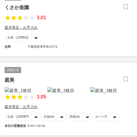
くさか造園
3.01
庭木剪定・お手入れ
出張・訪問対応
住所
千葉県君津市糸川374
店舗公式
庭美
3.05
庭木剪定・お手入れ
出張・訪問専門
日祝OK
早朝OK
カード可
本日の営業状況
8:00〜19:00