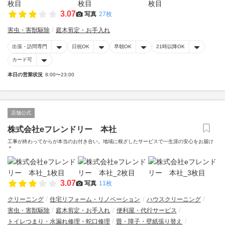
3.07
写真
27枚
害虫・害獣駆除
庭木剪定・お手入れ
出張・訪問専門
日祝OK
早朝OK
21時以降OK
カード可
本日の営業状況
8:00〜23:00
店舗公式
株式会社eフレンドリー 本社
工事が終わってからが本当のお付き合い。地域に根ざしたサービスで一生涯の安心をお届け
＊
3.07
写真
11枚
クリーニング
住宅リフォーム・リノベーション
ハウスクリーニング
害虫・害獣駆除
庭木剪定・お手入れ
便利屋・代行サービス
トイレつまり・水漏れ修理・蛇口修理
畳・障子・壁紙張り替え