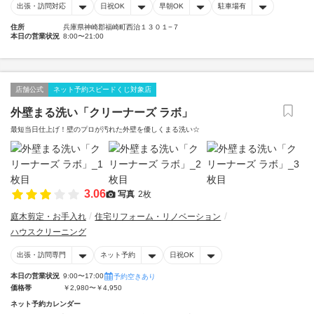
出張・訪問対応
日祝OK
早朝OK
駐車場有
住所
兵庫県神崎郡福崎町西治１３０１−７
本日の営業状況
8:00〜21:00
店舗公式
ネット予約スピードくじ対象店
外壁まる洗い「クリーナーズ ラボ」
最短当日仕上げ！壁のプロが汚れた外壁を優しくまる洗い☆
3.06
写真
2枚
庭木剪定・お手入れ
住宅リフォーム・リノベーション
ハウスクリーニング
出張・訪問専門
ネット予約
日祝OK
本日の営業状況
9:00〜17:00
予約空きあり
価格帯
￥2,980〜￥4,950
ネット予約カレンダー