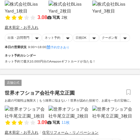
3.08
写真
2枚
庭木剪定・お手入れ
出張・訪問専門
ネット予約
日祝OK
クーポン有
本日の営業状況
9:00〜18:00
予約空きあり
ネット予約カレンダー
ネット予約で最大10,000円分のAmazonギフトカードが当たる！
店舗公式
世界オフショア会社牛尾立正園
お庭の可能性は無限大｜もう雑草に悩まない！世界が認めた技術で、お庭を一生の宝物に。
3.09
写真
11枚
庭木剪定・お手入れ
住宅リフォーム・リノベーション