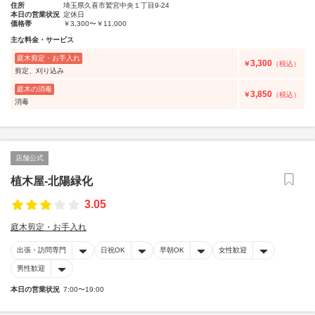
住所
埼玉県久喜市鷲宮中央１丁目9-24
本日の営業状況
定休日
価格帯
￥3,300〜￥11,000
主な料金・サービス
庭木剪定・お手入れ
3,300
￥
（税込）
剪定、刈り込み
庭木の消毒
3,850
￥
（税込）
消毒
店舗公式
植木屋-北陽緑化
3.05
庭木剪定・お手入れ
出張・訪問専門
日祝OK
早朝OK
女性歓迎
男性歓迎
本日の営業状況
7:00〜19:00