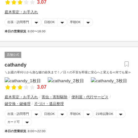
3.07
庭木剪定・お手入れ
出張・訪問専門
日祝OK
早朝OK
本日の営業状況
8:00〜18:00
店舗公式
cathandy
＼お庭の草刈りから急な鍵の紛失まで！／日々の不安を即座に安心へと変える≪何でも屋≫
3.07
庭木剪定・お手入れ
害虫・害獣駆除
便利屋・代行サービス
鍵交換・鍵修理
片づけ・遺品整理
出張・訪問専門
日祝OK
早朝OK
21時以降OK
カード可
本日の営業状況
8:00〜22:00