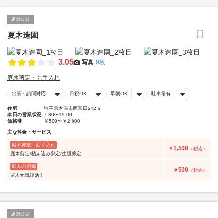
店舗公式
夏木造園
3.05
写真
9枚
庭木剪定・お手入れ
出張・訪問対応
日祝OK
早朝OK
駐車場有
住所
埼玉県本庄市西富田242-3
本日の営業状況
7:30〜19:00
価格帯
￥500〜￥2,000
主な料金・サービス
庭木剪定・お手入れ
1,500
￥
（税込）
庭木剪定/植え込み剪定/生垣剪定
庭木の消毒
500
￥
（税込）
庭木元気復活！
店舗公式