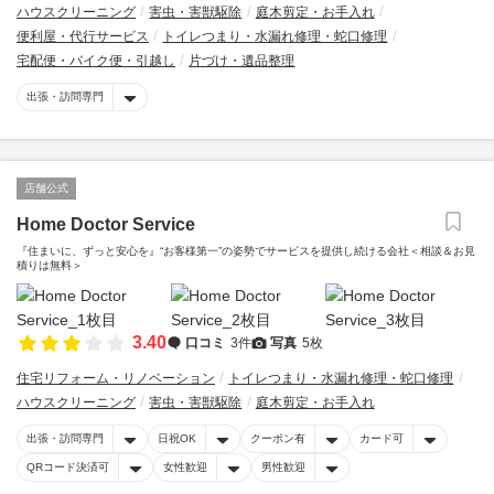
ハウスクリーニング
害虫・害獣駆除
庭木剪定・お手入れ
便利屋・代行サービス
トイレつまり・水漏れ修理・蛇口修理
宅配便・バイク便・引越し
片づけ・遺品整理
出張・訪問専門
店舗公式
Home Doctor Service
『住まいに、ずっと安心を』“お客様第一”の姿勢でサービスを提供し続ける会社＜相談＆お見
積りは無料＞
3.40
口コミ
3件
写真
5枚
住宅リフォーム・リノベーション
トイレつまり・水漏れ修理・蛇口修理
ハウスクリーニング
害虫・害獣駆除
庭木剪定・お手入れ
出張・訪問専門
日祝OK
クーポン有
カード可
QRコード決済可
女性歓迎
男性歓迎