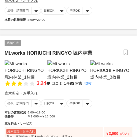
庭木剪定・お手入れ
出張・訪問専門
日祝OK
早朝OK
本日の営業状況
8:00〜20:00
店舗公式
Mt.works HORIUCHI RINGYO 堀内林業
3.24
口コミ
1件
写真
43枚
庭木剪定・お手入れ
出張・訪問専門
日祝OK
早朝OK
本日の営業状況
9:00〜18:00
価格帯
￥3,000〜￥16,500
主な料金・サービス
庭木剪定・お手入れ
3,000
￥
（税込）
剪定・高所剪定・高木剪定・刈り込み・枝落とし