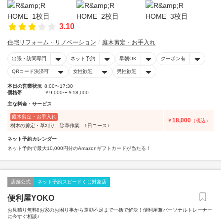
3.10
住宅リフォーム・リノベーション
庭木剪定・お手入れ
出張・訪問専門
ネット予約
早朝OK
クーポン有
QRコード決済可
女性歓迎
男性歓迎
本日の営業状況
8:00〜17:30
価格帯
￥9,000〜￥18,000
主な料金・サービス
庭木剪定・お手入れ
18,000
￥
（税込）
樹木の剪定・草刈り、除草作業 1日コース♪
ネット予約カレンダー
ネット予約で最大10,000円分のAmazonギフトカードが当たる！
店舗公式
ネット予約スピードくじ対象店
便利屋YOKO
お見積り無料‼︎お家のお困り事から運動不足まで一括で解決！便利屋兼パーソナルトレーナー
に今すぐ相談♪