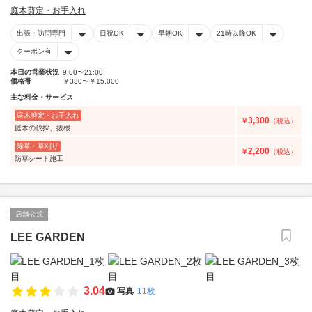
庭木剪定・お手入れ
出張・訪問専門
日祝OK
早朝OK
21時以降OK
クーポン有
本日の営業状況
9:00〜21:00
価格帯
￥330〜￥15,000
主な料金・サービス
庭木剪定・お手入れ
3,300
￥
（税込）
庭木の伐採、抜根
除草・草刈り
2,200
￥
（税込）
防草シート施工
店舗公式
LEE GARDEN
3.04
写真
11枚