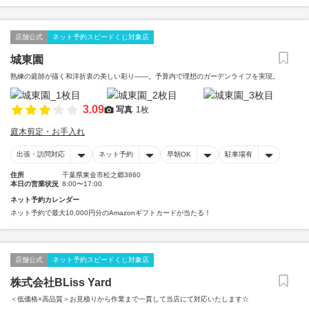
店舗公式
ネット予約スピードくじ対象店
城東園
熟練の庭師が描く和洋折衷の美しい彩り――。予算内で理想のガーデンライフを実現。
3.09
写真
1枚
庭木剪定・お手入れ
出張・訪問対応
ネット予約
早朝OK
駐車場有
住所
千葉県東金市松之郷3860
本日の営業状況
8:00〜17:00
ネット予約カレンダー
ネット予約で最大10,000円分のAmazonギフトカードが当たる！
店舗公式
ネット予約スピードくじ対象店
株式会社BLiss Yard
＜低価格×高品質＞お見積りから作業まで一貫して当店にて対応いたします☆