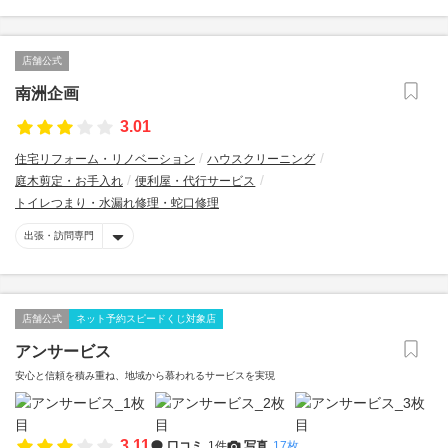
店舗公式
南洲企画
3.01
住宅リフォーム・リノベーション
ハウスクリーニング
庭木剪定・お手入れ
便利屋・代行サービス
トイレつまり・水漏れ修理・蛇口修理
出張・訪問専門
店舗公式
ネット予約スピードくじ対象店
アンサービス
安心と信頼を積み重ね、地域から慕われるサービスを実現
3.11
口コミ
1件
写真
17枚