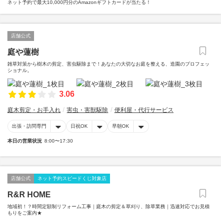
ネット予約で最大10,000円分のAmazonギフトカードが当たる！
店舗公式
庭や蓮樹
雑草対策から樹木の剪定、害虫駆除まで！あなたの大切なお庭を整える、造園のプロフェッ
ショナル。
3.06
庭木剪定・お手入れ
害虫・害獣駆除
便利屋・代行サービス
出張・訪問専門
日祝OK
早朝OK
本日の営業状況
8:00〜17:30
店舗公式
ネット予約スピードくじ対象店
R&R HOME
地域初！？時間定額制リフォーム工事｜庭木の剪定＆草刈り、除草業務｜迅速対応でお見積
もりをご案内★