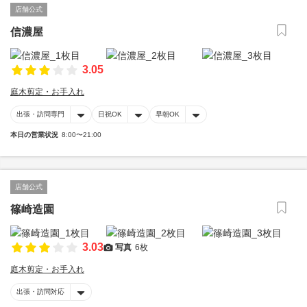
店舗公式
信濃屋
3.05
庭木剪定・お手入れ
出張・訪問専門
日祝OK
早朝OK
本日の営業状況
8:00〜21:00
店舗公式
篠崎造園
3.03
写真
6枚
庭木剪定・お手入れ
出張・訪問対応