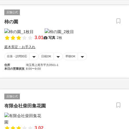
店舗公式
柿の園
3.01
写真
2枚
庭木剪定・お手入れ
出張・訪問対応
日祝OK
早朝OK
住所
埼玉県上尾市平方3501-1
本日の営業状況
8:00〜9:00
店舗公式
有限会社柴田集花園
3.02