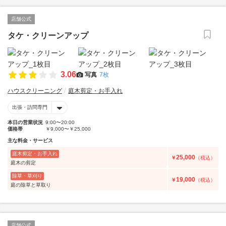
店舗公式
タケ・クリーンアップ
3.06
写真
7枚
ハウスクリーニング
庭木剪定・お手入れ
出張・訪問専門
本日の営業状況
9:00〜20:00
価格帯
￥9,000〜￥25,000
主な料金・サービス
庭木剪定・お手入れ
25,000
￥
（税込）
庭木の剪定
除草・草刈り
19,000
￥
（税込）
庭の除草と草取り
店舗公式