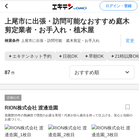
ログイン・登録
上尾市に出張・訪問可能なおすすめ庭木
剪定業者・お手入れ・植木屋
変更
検索条件
上尾市に出張・訪問可能
庭木剪定・お手入れ
エキテンネット予約
日祝OK
早朝OK
21時以降OK
87
件
店舗公式
RION株式会社 渡邊造園
造園歴35年の熟練技で理想のお庭を実現！代表が自ら責任を持って仕上げる、安心と信頼の
お庭づくり。