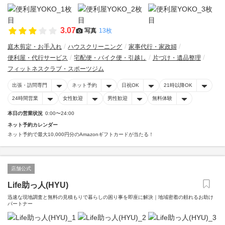
3.07
写真
13枚
庭木剪定・お手入れ
ハウスクリーニング
家事代行・家政婦
便利屋・代行サービス
宅配便・バイク便・引越し
片づけ・遺品整理
フィットネスクラブ・スポーツジム
出張・訪問専門
ネット予約
日祝OK
21時以降OK
24時間営業
女性歓迎
男性歓迎
無料体験
本日の営業状況
0:00〜24:00
ネット予約カレンダー
ネット予約で最大10,000円分のAmazonギフトカードが当たる！
店舗公式
Life助っ人(HYU)
迅速な現地調査と無料の見積もりで暮らしの困り事を即座に解決｜地域密着の頼れるお助け
パートナー