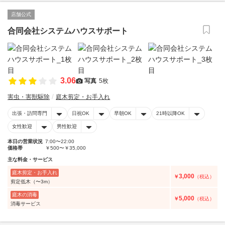
店舗公式
合同会社システムハウスサポート
3.06
写真
5枚
害虫・害獣駆除
庭木剪定・お手入れ
出張・訪問専門
日祝OK
早朝OK
21時以降OK
女性歓迎
男性歓迎
本日の営業状況
7:00〜22:00
価格帯
￥500〜￥35,000
主な料金・サービス
庭木剪定・お手入れ
3,000
￥
（税込）
剪定低木（〜3m）
庭木の消毒
5,000
￥
（税込）
消毒サービス