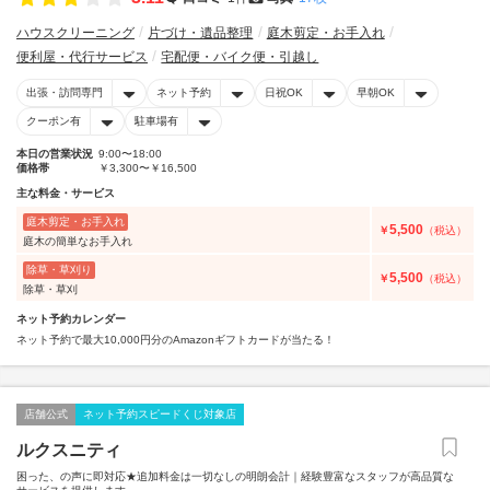
ハウスクリーニング
片づけ・遺品整理
庭木剪定・お手入れ
便利屋・代行サービス
宅配便・バイク便・引越し
出張・訪問専門
ネット予約
日祝OK
早朝OK
クーポン有
駐車場有
本日の営業状況
9:00〜18:00
価格帯
￥3,300〜￥16,500
主な料金・サービス
庭木剪定・お手入れ
5,500
￥
（税込）
庭木の簡単なお手入れ
除草・草刈り
5,500
￥
（税込）
除草・草刈
ネット予約カレンダー
ネット予約で最大10,000円分のAmazonギフトカードが当たる！
店舗公式
ネット予約スピードくじ対象店
ルクスニティ
困った、の声に即対応★追加料金は一切なしの明朗会計｜経験豊富なスタッフが高品質な