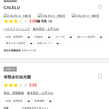
CALELU
3.08
写真
3枚
ハウスクリーニング
庭木剪定・お手入れ
出張・訪問専門
日祝OK
カード可
QRコード決済可
電子マネー決済可
女性スタッフ
本日の営業状況
9:00〜17:00
店舗公式
有限会社祐光園
3.02
害虫・害獣駆除
庭木剪定・お手入れ
出張・訪問対応
駐車場有
住所
千葉県富里市七栄３５１