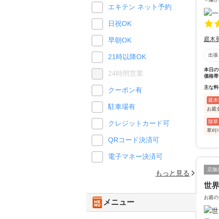
エキテン ネット予約
日祝OK
庭木
早朝OK
出張
21時以降OK
本日の
24時間営業
価格帯
主な料
クーポン有
庭木
駐車場有
お庭
除草
クレジットカード可
草刈
QRコード決済可
電子マネー決済可
店舗
もっと見る
世
お庭の
メニュー