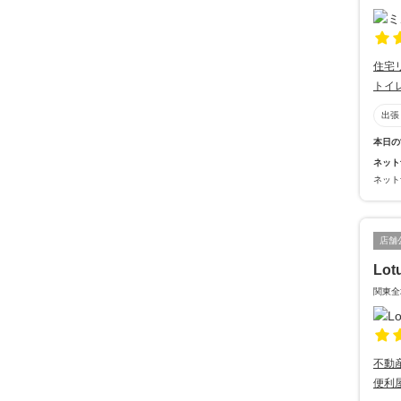
住宅
トイ
出張
本日の
ネット
ネット
店舗
Lot
関東全
不動
便利