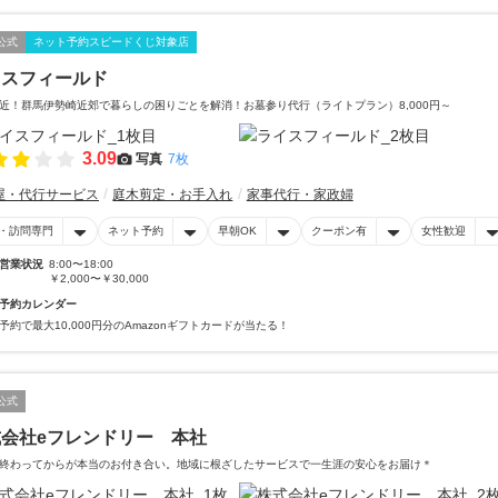
公式
ネット予約スピードくじ対象店
イスフィールド
近！群馬伊勢崎近郊で暮らしの困りごとを解消！お墓参り代行（ライトプラン）8,000円～
3.09
写真
7枚
屋・代行サービス
庭木剪定・お手入れ
家事代行・家政婦
・訪問専門
ネット予約
早朝OK
クーポン有
女性歓迎
営業状況
8:00〜18:00
￥2,000〜￥30,000
予約カレンダー
予約で最大10,000円分のAmazonギフトカードが当たる！
公式
会社eフレンドリー 本社
終わってからが本当のお付き合い。地域に根ざしたサービスで一生涯の安心をお届け＊