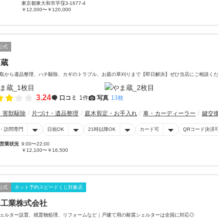
東京都東大和市芋窪3-1677-4
￥12,000〜￥120,000
公式
ま蔵
取から遺品整理、ハチ駆除、カギのトラブル、お庭の草刈りまで【即日解決】ぜひ当店にご相談く
3.24
口コミ
1件
写真
13枚
・害獣駆除
片づけ・遺品整理
庭木剪定・お手入れ
車・カーディーラー
鍵交
・訪問専門
日祝OK
21時以降OK
カード可
QRコード決済
営業状況
9:00〜22:00
￥12,100〜￥16,500
公式
ネット予約スピードくじ対象店
ホ工業株式会社
ェルター設置、残置物処理、リフォームなど｜戸建て用の耐震シェルターは全国に対応◎