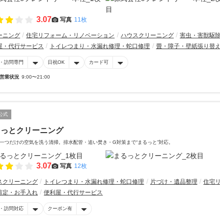
3.07
写真
11枚
ーニング
住宅リフォーム・リノベーション
ハウスクリーニング
害虫・害獣駆
屋・代行サービス
トイレつまり・水漏れ修理・蛇口修理
畳・障子・壁紙張り替
・訪問専門
日祝OK
カード可
営業状況
9:00〜21:00
公式
るっとクリーニング
一つだけの空気を洗う清掃。排水配管・追い焚き・G対策まで“まるっと”対応。
3.07
写真
12枚
スクリーニング
トイレつまり・水漏れ修理・蛇口修理
片づけ・遺品整理
住宅
剪定・お手入れ
便利屋・代行サービス
・訪問対応
クーポン有