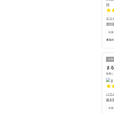
クリ
便利
出張
本日の
店舗
ま
世界に
ハウ
庭木
出張