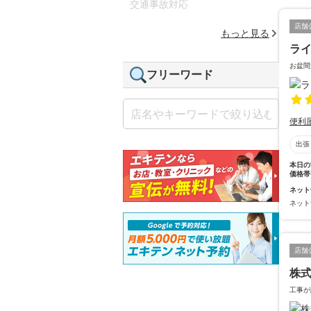
交通事故対応
店舗
もっと見る
ラ
お盆間
フリーワード
便利
出張
本日の
価格帯
ネット
ネット
店舗
株式
工事が