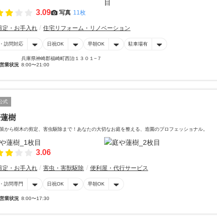
3.09
写真
11枚
剪定・お手入れ
住宅リフォーム・リノベーション
・訪問対応
日祝OK
早朝OK
駐車場有
兵庫県神崎郡福崎町西治１３０１−７
営業状況
8:00〜21:00
公式
や蓮樹
策から樹木の剪定、害虫駆除まで！あなたの大切なお庭を整える、造園のプロフェッショナル。
3.06
剪定・お手入れ
害虫・害獣駆除
便利屋・代行サービス
・訪問専門
日祝OK
早朝OK
営業状況
8:00〜17:30