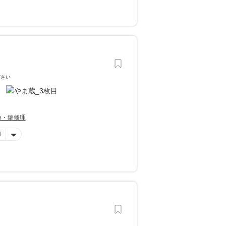
ださい
換・鍵修理
可