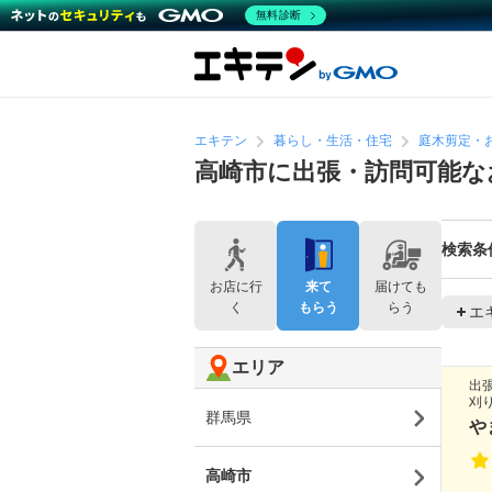
無料診断
エキテン
暮らし・生活・住宅
庭木剪定・
高崎市に出張・訪問可能な
検索条
お店に行
来て
届けても
く
もらう
らう
エ
エリア
出
刈
群馬県
や
高崎市