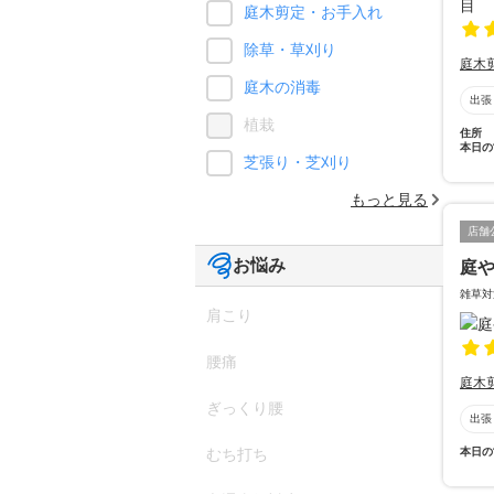
庭木剪定・お手入れ
除草・草刈り
庭木
庭木の消毒
出張
植栽
住所
本日の
芝張り・芝刈り
もっと見る
店舗
お悩み
庭
雑草対
肩こり
腰痛
庭木
ぎっくり腰
出張
本日の
むち打ち