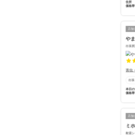
住所
価格帯
店舗
や
出張買
害虫
出張
本日の
価格帯
店舗
ミ
耐震シ