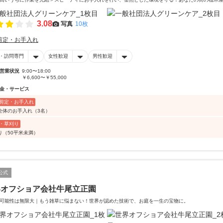
3.08
写真
10枚
剪定・お手入れ
・訪問専門
女性歓迎
男性歓迎
営業状況
9:00〜18:00
￥6,600〜￥55,000
金・サービス
剪定・お手入れ
全体のお手入れ（3名）
・草刈り
り（50平米未満）
公式
界オフショア会社牛尾立正園
可能性は無限大｜もう雑草に悩まない！世界が認めた技術で、お庭を一生の宝物に。