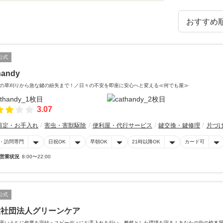
公式
handy
の草刈りから急な鍵の紛失まで！／日々の不安を即座に安心へと変える≪何でも屋≫
3.07
剪定・お手入れ
害虫・害獣駆除
便利屋・代行サービス
鍵交換・鍵修理
片づ
・訪問専門
日祝OK
早朝OK
21時以降OK
カード可
営業状況
8:00〜22:00
公式
般社団法人グリーンケア
高いうちに作業を完結＞スピーディにお手入れを行い、整然とした環境を守る！あなたの街の植木