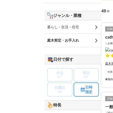
49
件
ジャンル・業種
暮らし・生活・住宅
店舗
cat
庭木剪定・お手入れ
＼お庭
日付で探す
庭木
出張
今日
明日
8/7
8/8
本日の
日時
日曜日
指定
8/9
店舗
特長
一
＜陽が