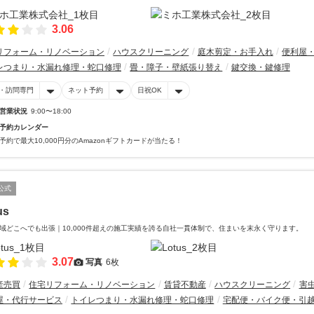
3.06
リフォーム・リノベーション
ハウスクリーニング
庭木剪定・お手入れ
便利屋
レつまり・水漏れ修理・蛇口修理
畳・障子・壁紙張り替え
鍵交換・鍵修理
・訪問専門
ネット予約
日祝OK
営業状況
9:00〜18:00
予約カレンダー
予約で最大10,000円分のAmazonギフトカードが当たる！
公式
us
域どこへでも出張｜10,000件超えの施工実績を誇る自社一貫体制で、住まいを末永く守ります。
3.07
写真
6枚
産売買
住宅リフォーム・リノベーション
賃貸不動産
ハウスクリーニング
害
屋・代行サービス
トイレつまり・水漏れ修理・蛇口修理
宅配便・バイク便・引