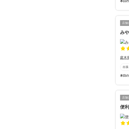
本日の
店舗
み
庭木
出張
本日の
店舗
便