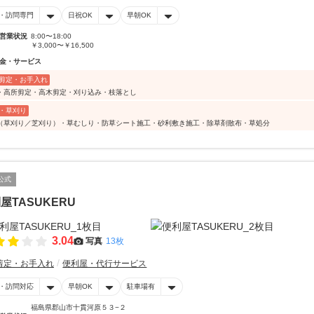
・訪問専門
日祝OK
早朝OK
営業状況
8:00〜18:00
￥3,000〜￥16,500
金・サービス
剪定・お手入れ
・高所剪定・高木剪定・刈り込み・枝落とし
・草刈り
（草刈り／芝刈り）・草むしり・防草シート施工・砂利敷き施工・除草剤散布・草処分
公式
屋TASUKERU
3.04
写真
13枚
剪定・お手入れ
便利屋・代行サービス
・訪問対応
早朝OK
駐車場有
福島県郡山市十貫河原５３−２