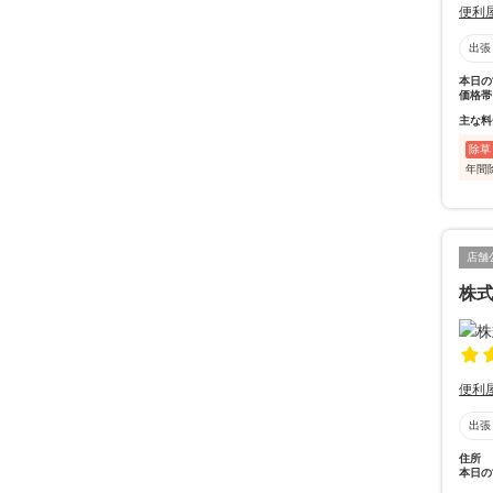
便利
出張
本日の
価格帯
主な料
除草
年間
店舗
株式
便利
出張
住所
本日の