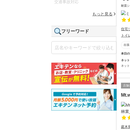
交通事故対応
耐震シ
もっと見る
住宅
フリーワード
トイ
出張
本日の
ネット
ネット
店舗
Mt.
庭木