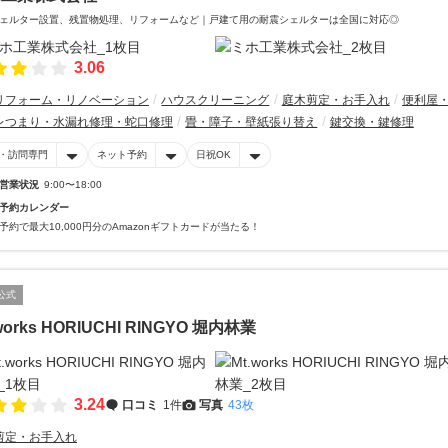
ェルター設置、残置物処理、リフォームなど｜戸建て用の耐震シェルターは全国に対応◎
3.06
リフォーム・リノベーション
ハウスクリーニング
庭木剪定・お手入れ
便利屋
レつまり・水漏れ修理・蛇口修理
畳・障子・壁紙張り替え
鍵交換・鍵修理
・訪問専門
ネット予約
日祝OK
営業状況
9:00〜18:00
予約カレンダー
予約で最大10,000円分のAmazonギフトカードが当たる！
公式
works HORIUCHI RINGYO 堀内林業
3.24
口コミ
1件
写真
43枚
剪定・お手入れ