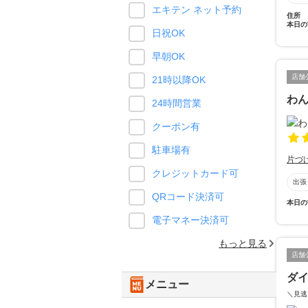
エキテン ネット予約
住所
本日の
日祝OK
早朝OK
店舗
21時以降OK
わ
24時間営業
クーポン有
駐車場有
片づ
クレジットカード可
出張
QRコード決済可
本日の
電子マネー決済可
もっと見る
店舗
ダ
メニュー
＼見逃