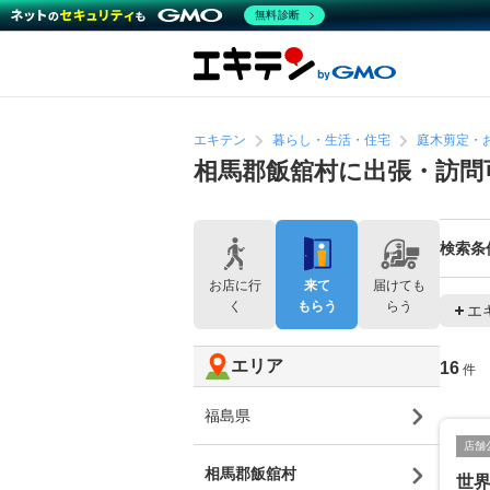
無料診断
エキテン
暮らし・生活・住宅
庭木剪定・
相馬郡飯舘村に出張・訪問
検索条
お店に行
来て
届けても
く
もらう
らう
エ
エリア
16
件
福島県
店舗
相馬郡飯舘村
世