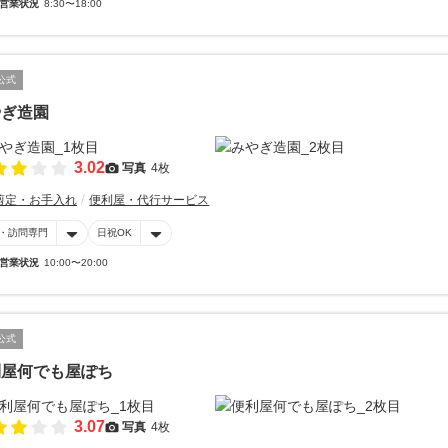
営業状況
8:30〜18:00
公式
やぎ造園
3.02
写真
4枚
剪定・お手入れ
便利屋・代行サービス
・訪問専門
日祝OK
営業状況
10:00〜20:00
公式
利屋何でも屋ぽち
3.07
写真
4枚