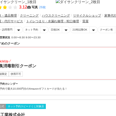
3.12
写真
26枚
け・遺品整理
クリーニング
ハウスクリーニング
リサイクルショップ
家事代
屋・代行サービス
トイレつまり・水漏れ修理・蛇口修理
質屋
・訪問専門
ネット予約
日祝OK
21時以降OK
クーポン有
営業状況
0:00〜8:30 9:00〜23:30
すめのクーポン
20
ickUp
臭消毒割引クーポン
規限定
併用不可
予約カレンダー
予約で最大10,000円分のAmazonギフトカードが当たる！
公式
ネット予約スピードくじ対象店
ホ工業株式会社