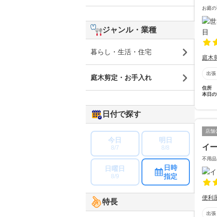
お庭の
ジャンル・業種
暮らし・生活・住宅
庭木
出張
庭木剪定・お手入れ
住所
本日の
日付で探す
店舗
今日
明日
イ
8/7
8/8
不用品
日時
日曜日
指定
8/9
便利
特長
出張