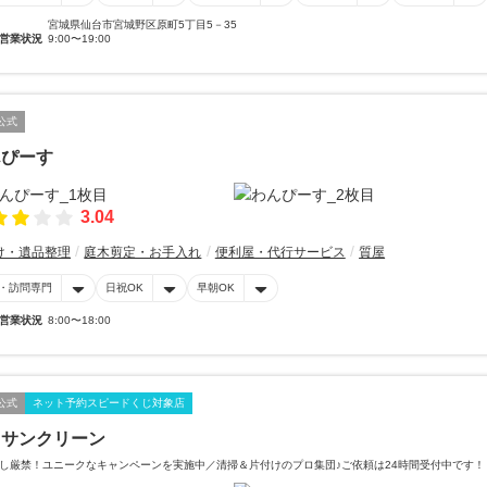
宮城県仙台市宮城野区原町5丁目5－35
営業状況
9:00〜19:00
公式
んぴーす
3.04
け・遺品整理
庭木剪定・お手入れ
便利屋・代行サービス
質屋
・訪問専門
日祝OK
早朝OK
営業状況
8:00〜18:00
公式
ネット予約スピードくじ対象店
イサンクリーン
し厳禁！ユニークなキャンペーンを実施中／清掃＆片付けのプロ集団♪ご依頼は24時間受付中です！