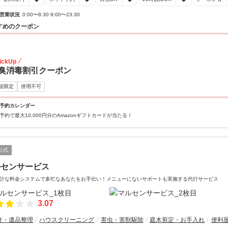
営業状況
0:00〜8:30 9:00〜23:30
すめのクーポン
20
ickUp
臭消毒割引クーポン
規限定
併用不可
予約カレンダー
予約で最大10,000円分のAmazonギフトカードが当たる！
公式
ルセンサービス
計な料金システムで多忙なあなたをお手伝い！メニューにないサポートも実施する代行サービス
3.07
け・遺品整理
ハウスクリーニング
害虫・害獣駆除
庭木剪定・お手入れ
便利