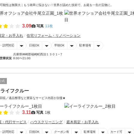
可能性は無限大｜もう雑草に悩まない！世界が認めた技術で、お庭を一生の宝物に。
3.09
写真
11枚
剪定・お手入れ
住宅リフォーム・リノベーション
・訪問対応
日祝OK
早朝OK
駐車場有
兵庫県神崎郡福崎町西治１３０１−７
営業状況
8:00〜21:00
公式
ーライフクルー
回収／遺品整理など豊富なサービス内容が自慢★
3.11
写真
1枚
屋・代行サービス
ハウスクリーニング
庭木剪定・お手入れ
・訪問対応
日祝OK
クーポン有
駐車場有
カード可