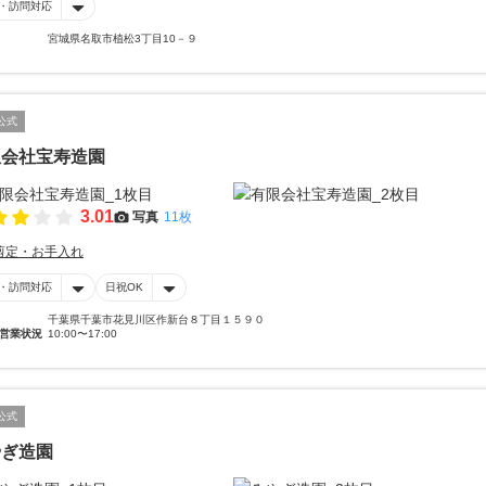
・訪問対応
宮城県名取市植松3丁目10－９
公式
限会社宝寿造園
3.01
写真
11枚
剪定・お手入れ
・訪問対応
日祝OK
千葉県千葉市花見川区作新台８丁目１５９０
営業状況
10:00〜17:00
公式
やぎ造園