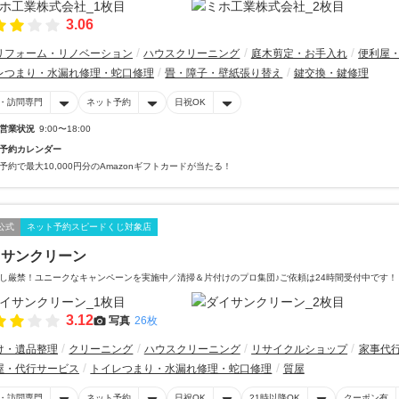
3.06
リフォーム・リノベーション
ハウスクリーニング
庭木剪定・お手入れ
便利屋
レつまり・水漏れ修理・蛇口修理
畳・障子・壁紙張り替え
鍵交換・鍵修理
・訪問専門
ネット予約
日祝OK
営業状況
9:00〜18:00
予約カレンダー
予約で最大10,000円分のAmazonギフトカードが当たる！
公式
ネット予約スピードくじ対象店
イサンクリーン
し厳禁！ユニークなキャンペーンを実施中／清掃＆片付けのプロ集団♪ご依頼は24時間受付中です！
3.12
写真
26枚
け・遺品整理
クリーニング
ハウスクリーニング
リサイクルショップ
家事代
屋・代行サービス
トイレつまり・水漏れ修理・蛇口修理
質屋
・訪問専門
ネット予約
日祝OK
21時以降OK
クーポン有