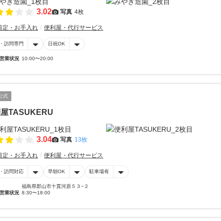
3.02
写真
4枚
剪定・お手入れ
便利屋・代行サービス
・訪問専門
日祝OK
営業状況
10:00〜20:00
公式
屋TASUKERU
3.04
写真
13枚
剪定・お手入れ
便利屋・代行サービス
・訪問対応
早朝OK
駐車場有
福島県郡山市十貫河原５３−２
営業状況
8:30〜18:00