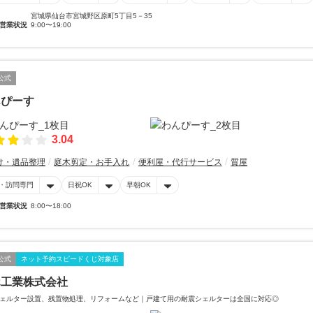
宮城県仙台市宮城野区原町5丁目5－35
営業状況
9:00〜19:00
公式
んぴーす
3.04
け・遺品整理
庭木剪定・お手入れ
便利屋・代行サービス
質屋
・訪問専門
日祝OK
早朝OK
営業状況
8:00〜18:00
公式
ネット予約スピードくじ対象店
ホ工業株式会社
ェルター設置、残置物処理、リフォームなど｜戸建て用の耐震シェルターは全国に対応◎