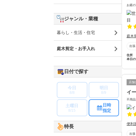
お庭の
ジャンル・業種
暮らし・生活・住宅
庭木
出張
庭木剪定・お手入れ
住所
本日の
日付で探す
店舗
今日
明日
イ
8/8
8/9
不用品
日時
土曜日
指定
8/15
便利
特長
出張