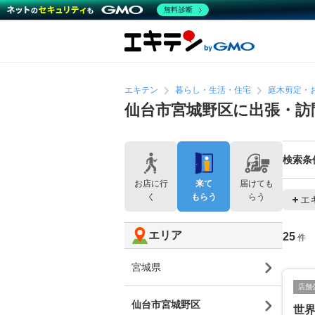
無料診断
エキテン
暮らし・生活・住宅
庭木剪定・
仙台市宮城野区に出張・訪
検索条
お店に行
来て
届けても
く
もらう
らう
エ
エリア
25
件
宮城県
店舗
仙台市宮城野区
世