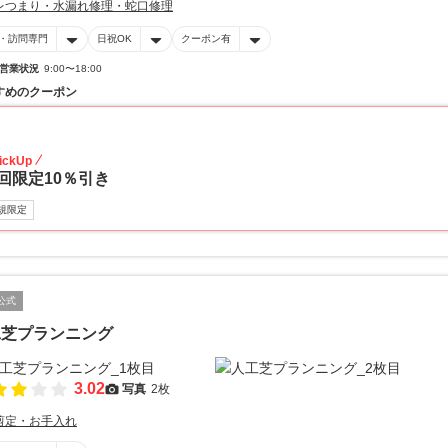
レつまり・水漏れ修理・蛇口修理
・訪問専門
日祝OK
クーポン有
営業状況
9:00〜18:00
すめのクーポン
10
ickUp
回限定10％引き
規限定
公式
工芝プランニング
3.02
写真
2枚
剪定・お手入れ