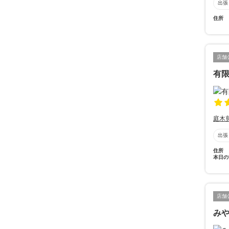
出張
住所
店舗
有
庭木
出張
住所
本日の
店舗
み