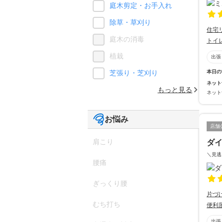
庭木剪定・お手入れ
除草・草刈り
住宅
庭木の消毒
トイ
植栽
出張
本日の
芝張り・芝刈り
ネット
もっと見る
ネット
お悩み
店舗
肩こり
ダ
＼見逃
腰痛
ぎっくり腰
片づ
むち打ち
便利
出張