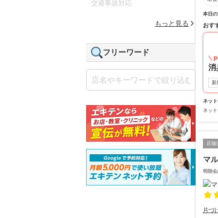
交通事故対応
本日の
もっと見る
おす
フリーワード
P
消
新
ネット
ネット
店舗
マ
明朗会
片づ