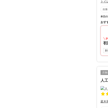
トイ
出張
本日の
おす
P
初
新
店舗
人
庭木