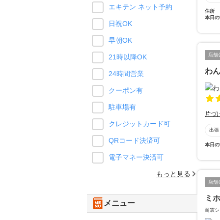
エキテン ネット予約
住所
本日の
日祝OK
早朝OK
店舗
21時以降OK
わ
24時間営業
クーポン有
駐車場有
片づ
クレジットカード可
出張
QRコード決済可
本日の
電子マネー決済可
もっと見る
店舗
ミ
メニュー
耐震シ