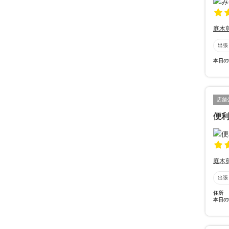
庭木
出張
本日の
店舗
便利
庭木
出張
住所
本日の