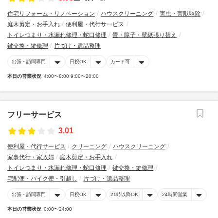
住宅リフォーム・リノベーション
ハウスクリーニング
害虫・害獣駆除
庭木剪定・お手入れ
便利屋・代行サービス
トイレつまり・水漏れ修理・蛇口修理
畳・障子・壁紙張り替え
鍵交換・鍵修理
片づけ・遺品整理
出張・訪問専門
日祝OK
カード可
本日の営業状況
4:00〜8:00 9:00〜20:00
フリーサービス
3.01
便利屋・代行サービス
クリーニング
ハウスクリーニング
家事代行・家政婦
庭木剪定・お手入れ
トイレつまり・水漏れ修理・蛇口修理
鍵交換・鍵修理
宅配便・バイク便・引越し
片づけ・遺品整理
出張・訪問専門
日祝OK
21時以降OK
24時間営業
本日の営業状況
0:00〜24:00