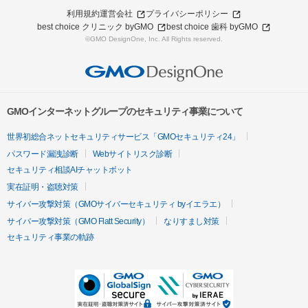
利用規約
運営会社
プライバシーポリシー
best choice クリニック byGMO
best choice 歯科 byGMO
©GMO DesignOne, Inc. All Rights reserved.
GMOインターネットグループのセキュリティ事業について
世界初総合ネットセキュリティサービス「GMOセキュリティ24」
パスワード漏洩診断
Webサイトリスク診断
セキュリティ相談AIチャットボット
実在証明・盗聴対策
サイバー攻撃対策（GMOサイバーセキュリティ byイエラエ）
サイバー攻撃対策（GMO Flatt Security）
なりすまし対策
セキュリティ事業の軌跡