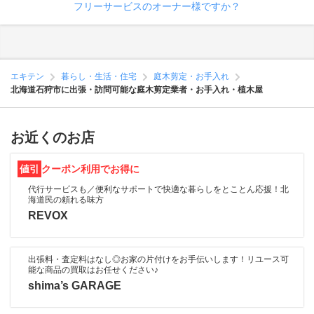
フリーサービスのオーナー様ですか？
エキテン
暮らし・生活・住宅
庭木剪定・お手入れ
北海道石狩市に出張・訪問可能な庭木剪定業者・お手入れ・植木屋
お近くのお店
値引
クーポン利用でお得に
代行サービスも／便利なサポートで快適な暮らしをとことん応援！北
海道民の頼れる味方
REVOX
出張料・査定料はなし◎お家の片付けをお手伝いします！リユース可
能な商品の買取はお任せください♪
shima’s GARAGE