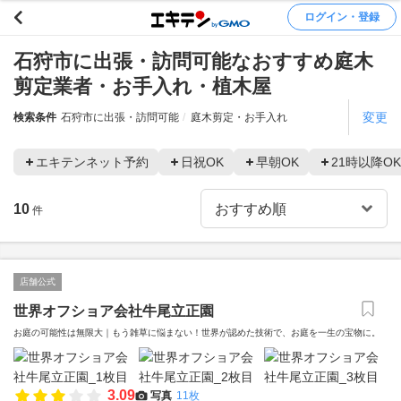
ログイン・登録
石狩市に出張・訪問可能なおすすめ庭木
剪定業者・お手入れ・植木屋
変更
検索条件
石狩市に出張・訪問可能
庭木剪定・お手入れ
エキテンネット予約
日祝OK
早朝OK
21時以降OK
10
件
店舗公式
世界オフショア会社牛尾立正園
お庭の可能性は無限大｜もう雑草に悩まない！世界が認めた技術で、お庭を一生の宝物に。
3.09
写真
11枚