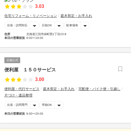
3.03
住宅リフォーム・リノベーション
庭木剪定・お手入れ
出張・訪問対応
日祝OK
駐車場有
住所
北海道江別市緑町西1丁目23-8
本日の営業状況
9:00〜19:00
店舗公式
便利屋 １５０サービス
3.00
便利屋・代行サービス
庭木剪定・お手入れ
宅配便・バイク便・引越し
片づけ・遺品整理
出張・訪問専門
早朝OK
本日の営業状況
8:00〜20:00