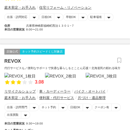
庭木剪定・お手入れ
住宅リフォーム・リノベーション
出張・訪問対応
日祝OK
早朝OK
駐車場有
住所
兵庫県神崎郡福崎町西治１３０１−７
本日の営業状況
8:00〜21:00
店舗公式
ネット予約スピードくじ対象店
REVOX
代行サービスも／便利なサポートで快適な暮らしをとことん応援！北海道民の頼れる味方
3.08
リサイクルショップ
車・カーディーラー
バイク・オートバイ
庭木剪定・お手入れ
便利屋・代行サービス
片づけ・遺品整理
出張・訪問専門
ネット予約
日祝OK
クーポン有
出張買取
本日の営業状況
9:30〜19:00