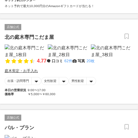
ネット予約カレンダー
ネット予約で最大10,000円分のAmazonギフトカードが当たる！
店舗公式
北の庭木専門こだま屋
4.77
口コミ
62件
写真
20枚
庭木剪定・お手入れ
出張・訪問専門
女性歓迎
男性歓迎
本日の営業状況
9:00〜17:00
価格帯
￥5,000〜￥60,000
店舗公式
パル・プラン