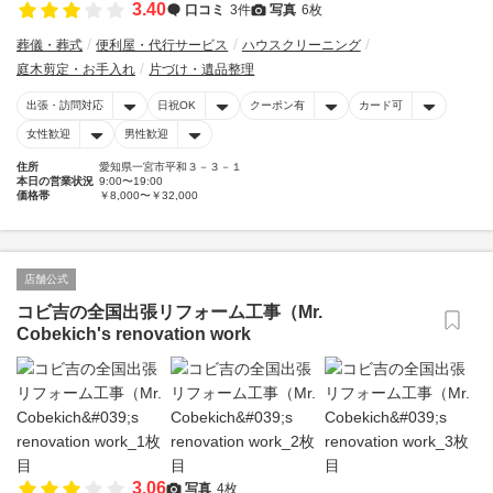
3.40
口コミ
3件
写真
6枚
葬儀・葬式
便利屋・代行サービス
ハウスクリーニング
庭木剪定・お手入れ
片づけ・遺品整理
出張・訪問対応
日祝OK
クーポン有
カード可
女性歓迎
男性歓迎
住所
愛知県一宮市平和３－３－１
本日の営業状況
9:00〜19:00
価格帯
￥8,000〜￥32,000
店舗公式
コビ吉の全国出張リフォーム工事（Mr.
Cobekich's renovation work
3.06
写真
4枚