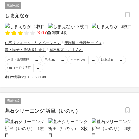
店舗公式
しまえなが
3.07
写真
4枚
住宅リフォーム・リノベーション
便利屋・代行サービス
畳・障子・壁紙張り替え
庭木剪定・お手入れ
出張・訪問専門
日祝OK
クーポン有
駐車場有
QRコード決済可
本日の営業状況
9:00〜21:00
店舗公式
墓石クリーニング 祈里（いのり）