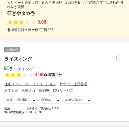
＼リピート必至／持ち込み不要♪便利な出張対応｜ご家庭の包丁に感動の切
れ味が復活！
研ぎやタカ壱
3.06
北海道石狩市緑ケ原2丁目227
店舗公式
ライズィング
3.06
写真
1枚
住宅リフォーム・リノベーション
片づけ・遺品整理
庭木剪定・お手入れ
便利屋・代行サービス
出張・訪問対応
日祝OK
21時以降OK
住所
北海道旭川市高砂台7-7-5
本日の営業状況
0:00〜23:30