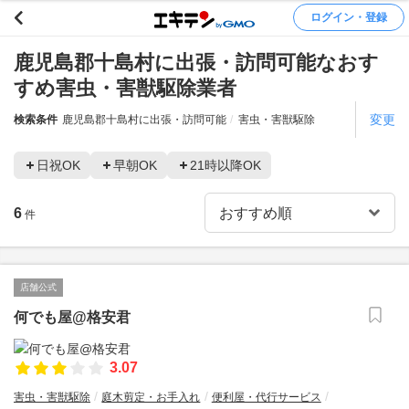
ログイン・登録
鹿児島郡十島村に出張・訪問可能なおす
すめ害虫・害獣駆除業者
変更
検索条件
鹿児島郡十島村に出張・訪問可能
害虫・害獣駆除
日祝OK
早朝OK
21時以降OK
6
件
店舗公式
何でも屋@格安君
3.07
害虫・害獣駆除
庭木剪定・お手入れ
便利屋・代行サービス