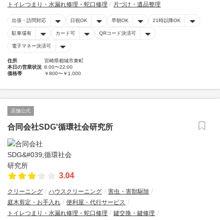
トイレつまり・水漏れ修理・蛇口修理
片づけ・遺品整理
出張・訪問対応
日祝OK
早朝OK
21時以降OK
駐車場有
カード可
QRコード決済可
電子マネー決済可
住所
宮崎県都城市東町
本日の営業状況
8:00〜22:00
価格帯
￥800〜￥1,000
店舗公式
合同会社SDG'循環社会研究所
3.04
クリーニング
ハウスクリーニング
害虫・害獣駆除
庭木剪定・お手入れ
便利屋・代行サービス
トイレつまり・水漏れ修理・蛇口修理
鍵交換・鍵修理