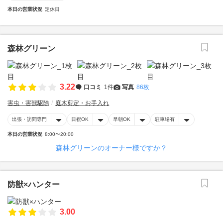
本日の営業状況
定休日
森林グリーン
3.22
口コミ
1件
写真
86枚
害虫・害獣駆除
庭木剪定・お手入れ
出張・訪問専門
日祝OK
早朝OK
駐車場有
本日の営業状況
8:00〜20:00
森林グリーンのオーナー様ですか？
防獣×ハンター
3.00