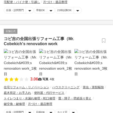
宅配便・バイク便・引越し
片づけ・遺品整理
出張・訪問専門
早朝OK
21時以降OK
店舗公式
コビ吉の全国出張リフォーム工事（Mr.
Cobekich's renovation work
3.06
写真
4枚
住宅リフォーム・リノベーション
ハウスクリーニング
害虫・害獣駆除
庭木剪定・お手入れ
便利屋・代行サービス
トイレつまり・水漏れ修理・蛇口修理
畳・障子・壁紙張り替え
鍵交換・鍵修理
片づけ・遺品整理
出張・訪問専門
日祝OK
カード可