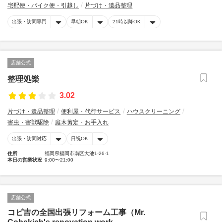
宅配便・バイク便・引越し
片づけ・遺品整理
出張・訪問専門
早朝OK
21時以降OK
店舗公式
整理処樂
3.02
片づけ・遺品整理
便利屋・代行サービス
ハウスクリーニング
害虫・害獣駆除
庭木剪定・お手入れ
出張・訪問対応
日祝OK
住所
福岡県福岡市南区大池1-26-1
本日の営業状況
9:00〜21:00
店舗公式
コビ吉の全国出張リフォーム工事（Mr.