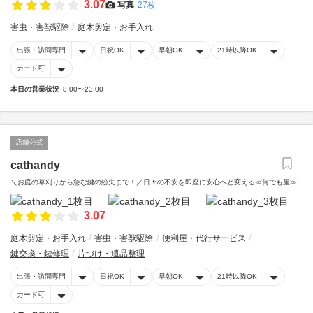
3.07
写真
27枚
害虫・害獣駆除
庭木剪定・お手入れ
出張・訪問専門
日祝OK
早朝OK
21時以降OK
カード可
本日の営業状況
8:00〜23:00
店舗公式
cathandy
＼お庭の草刈りから急な鍵の紛失まで！／日々の不安を即座に安心へと変える≪何でも屋≫
3.07
庭木剪定・お手入れ
害虫・害獣駆除
便利屋・代行サービス
鍵交換・鍵修理
片づけ・遺品整理
出張・訪問専門
日祝OK
早朝OK
21時以降OK
カード可