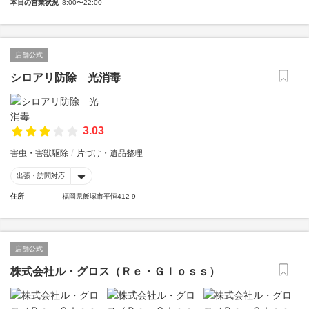
本日の営業状況
8:00〜22:00
店舗公式
シロアリ防除 光消毒
3.03
害虫・害獣駆除
片づけ・遺品整理
出張・訪問対応
住所
福岡県飯塚市平恒412-9
店舗公式
株式会社ル・グロス（Ｒｅ・Ｇｌｏｓｓ）