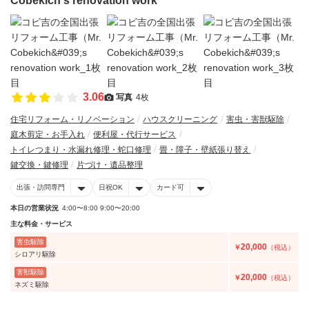
Cobekich's renovation work
3.06
写真
4枚
住宅リフォーム・リノベーション
ハウスクリーニング
害虫・害獣駆除
庭木剪定・お手入れ
便利屋・代行サービス
トイレつまり・水漏れ修理・蛇口修理
畳・障子・壁紙張り替え
鍵交換・鍵修理
片づけ・遺品整理
出張・訪問専門
日祝OK
カード可
本日の営業状況
4:00〜8:00 9:00〜20:00
主な料金・サービス
害虫駆除
20,000
￥
（税込）
シロアリ駆除
害獣駆除
20,000
￥
（税込）
ネズミ駆除