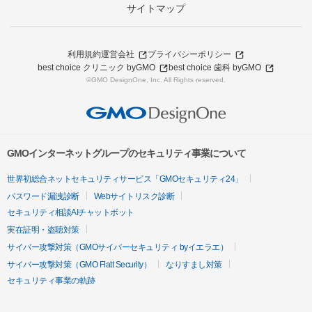
サイトマップ
利用規約
運営会社
プライバシーポリシー
best choice クリニック byGMO
best choice 歯科 byGMO
©GMO DesignOne, Inc. All Rights reserved.
GMOインターネットグループのセキュリティ事業について
世界初総合ネットセキュリティサービス「GMOセキュリティ24」
パスワード漏洩診断
Webサイトリスク診断
セキュリティ相談AIチャットボット
実在証明・盗聴対策
サイバー攻撃対策（GMOサイバーセキュリティ byイエラエ）
サイバー攻撃対策（GMO Flatt Security）
なりすまし対策
セキュリティ事業の軌跡