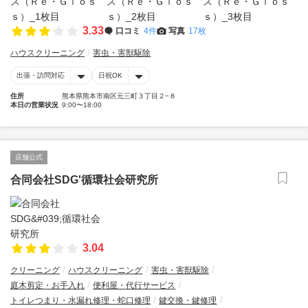
3.33
口コミ
4件
写真
17枚
ハウスクリーニング
害虫・害獣駆除
出張・訪問対応
日祝OK
住所
熊本県熊本市南区元三町３丁目２−８
本日の営業状況
9:00〜18:00
店舗公式
合同会社SDG'循環社会研究所
3.04
クリーニング
ハウスクリーニング
害虫・害獣駆除
庭木剪定・お手入れ
便利屋・代行サービス
トイレつまり・水漏れ修理・蛇口修理
鍵交換・鍵修理