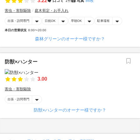
3.22
口コミ
1件
写真
86枚
害虫・害獣駆除
庭木剪定・お手入れ
出張・訪問専門
日祝OK
早朝OK
駐車場有
本日の営業状況
8:00〜20:00
森林グリーンのオーナー様ですか？
防獣×ハンター
3.00
害虫・害獣駆除
出張・訪問専門
防獣×ハンターのオーナー様ですか？