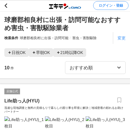
ログイン・登録
球磨郡相良村に出張・訪問可能なおすす
め害虫・害獣駆除業者
変更
検索条件
球磨郡相良村に出張・訪問可能
害虫・害獣駆除
日祝OK
早朝OK
21時以降OK
10
件
店舗公式
Life助っ人(HYU)
迅速な現地調査と無料の見積もりで暮らしの困り事を即座に解決｜地域密着の頼れるお助け
パートナー