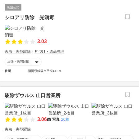
店舗公式
シロアリ防除 光消毒
3.03
害虫・害獣駆除
片づけ・遺品整理
出張・訪問対応
住所
福岡県飯塚市平恒412-9
駆除ザウルス 山口営業所
3.06
写真
20枚
害虫・害獣駆除