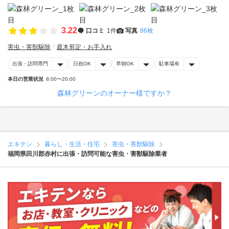
3.22
口コミ
1件
写真
86枚
害虫・害獣駆除
庭木剪定・お手入れ
出張・訪問専門
日祝OK
早朝OK
駐車場有
本日の営業状況
8:00〜20:00
森林グリーンのオーナー様ですか？
エキテン
暮らし・生活・住宅
害虫・害獣駆除
福岡県田川郡赤村に出張・訪問可能な害虫・害獣駆除業者