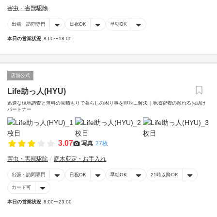
害虫・害獣駆除
出張・訪問専門
日祝OK
早朝OK
本日の営業状況
8:00〜18:00
店舗公式
Life助っ人(HYU)
迅速な現地調査と無料の見積もりで暮らしの困り事を即座に解決｜地域密着の頼れるお助け
パートナー
3.07
写真
27枚
害虫・害獣駆除
庭木剪定・お手入れ
出張・訪問専門
日祝OK
早朝OK
21時以降OK
カード可
本日の営業状況
8:00〜23:00