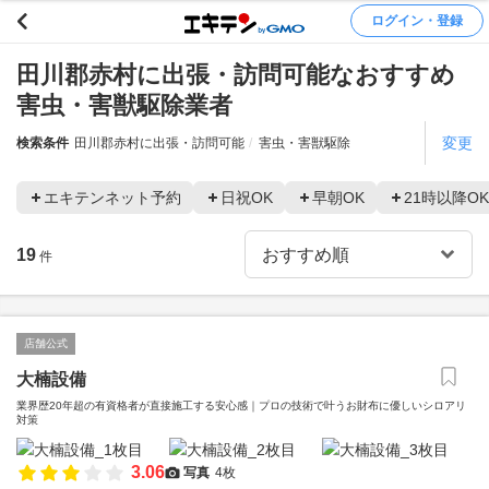
ログイン・登録
田川郡赤村に出張・訪問可能なおすすめ
害虫・害獣駆除業者
変更
検索条件
田川郡赤村に出張・訪問可能
害虫・害獣駆除
エキテンネット予約
日祝OK
早朝OK
21時以降OK
19
件
店舗公式
大楠設備
業界歴20年超の有資格者が直接施工する安心感｜プロの技術で叶うお財布に優しいシロアリ
対策
3.06
写真
4枚