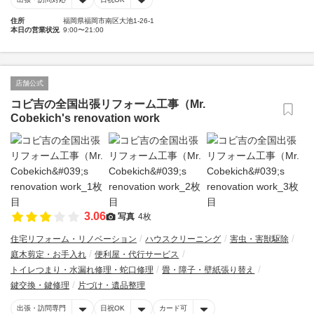
住所
福岡県福岡市南区大池1-26-1
本日の営業状況
9:00〜21:00
店舗公式
コビ吉の全国出張リフォーム工事（Mr.
Cobekich's renovation work
3.06
写真
4枚
住宅リフォーム・リノベーション
ハウスクリーニング
害虫・害獣駆除
庭木剪定・お手入れ
便利屋・代行サービス
トイレつまり・水漏れ修理・蛇口修理
畳・障子・壁紙張り替え
鍵交換・鍵修理
片づけ・遺品整理
出張・訪問専門
日祝OK
カード可