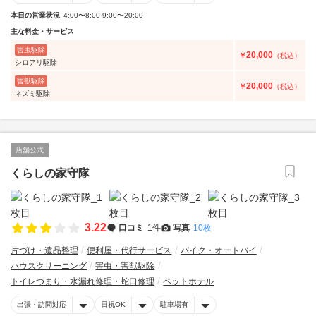
本日の営業状況
4:00〜8:00 9:00〜20:00
主な料金・サービス
害虫駆除
20,000
￥
（税込）
シロアリ駆除
害獣駆除
20,000
￥
（税込）
ネズミ駆除
店舗公式
くらしの家守隊
3.22
口コミ
1件
写真
10枚
片づけ・遺品整理
便利屋・代行サービス
バイク・オートバイ
ハウスクリーニング
害虫・害獣駆除
トイレつまり・水漏れ修理・蛇口修理
ペットホテル
出張・訪問対応
日祝OK
駐車場有