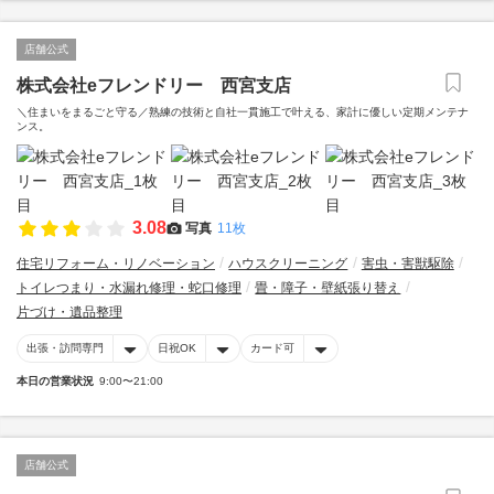
店舗公式
株式会社eフレンドリー 西宮支店
＼住まいをまるごと守る／熟練の技術と自社一貫施工で叶える、家計に優しい定期メンテナ
ンス。
3.08
写真
11枚
住宅リフォーム・リノベーション
ハウスクリーニング
害虫・害獣駆除
トイレつまり・水漏れ修理・蛇口修理
畳・障子・壁紙張り替え
片づけ・遺品整理
出張・訪問専門
日祝OK
カード可
本日の営業状況
9:00〜21:00
店舗公式