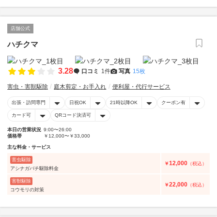
店舗公式
ハチクマ
3.28
口コミ
1件
写真
15枚
害虫・害獣駆除
庭木剪定・お手入れ
便利屋・代行サービス
出張・訪問専門
日祝OK
21時以降OK
クーポン有
カード可
QRコード決済可
本日の営業状況
9:00〜26:00
価格帯
￥12,000〜￥33,000
主な料金・サービス
害虫駆除
12,000
￥
（税込）
アシナガバチ駆除料金
害獣駆除
22,000
￥
（税込）
コウモリの対策