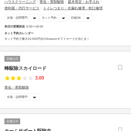
ハウスクリーニング
害虫・害獣駆除
庭木剪定・お手入れ
便利屋・代行サービス
トイレつまり・水漏れ修理・蛇口修理
出張・訪問専門
ネット予約
日祝OK
本日の営業状況
9:00〜19:00
ネット予約カレンダー
ネット予約で最大10,000円分のAmazonギフトカードが当たる！
店舗公式
蜂駆除スカイロード
3.00
害虫・害獣駆除
出張・訪問専門
店舗公式
ホームサポート駆除吉