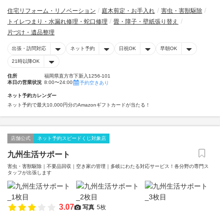
住宅リフォーム・リノベーション
庭木剪定・お手入れ
害虫・害獣駆除
トイレつまり・水漏れ修理・蛇口修理
畳・障子・壁紙張り替え
片づけ・遺品整理
出張・訪問対応
ネット予約
日祝OK
早朝OK
21時以降OK
住所
福岡県直方市下新入1256-101
本日の営業状況
8:00〜24:00
予約空きあり
ネット予約カレンダー
ネット予約で最大10,000円分のAmazonギフトカードが当たる！
店舗公式
ネット予約スピードくじ対象店
九州生活サポート
害虫・害獣駆除｜不要品回収｜空き家の管理｜多岐にわたる対応サービス！各分野の専門ス
タッフが出張します
3.07
写真
5枚