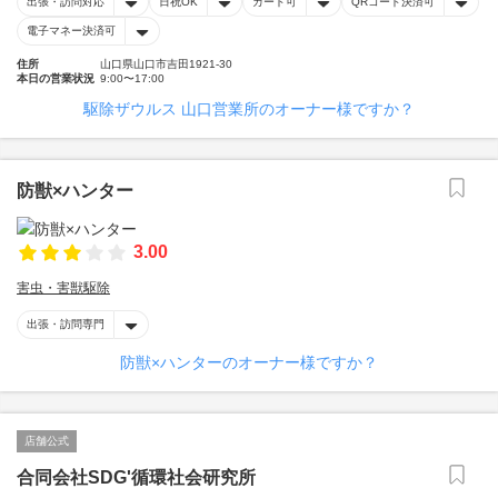
出張・訪問対応
日祝OK
カード可
QRコード決済可
電子マネー決済可
住所
山口県山口市吉田1921-30
本日の営業状況
9:00〜17:00
駆除ザウルス 山口営業所のオーナー様ですか？
防獣×ハンター
3.00
害虫・害獣駆除
出張・訪問専門
防獣×ハンターのオーナー様ですか？
店舗公式
合同会社SDG'循環社会研究所