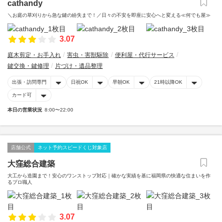
cathandy
＼お庭の草刈りから急な鍵の紛失まで！／日々の不安を即座に安心へと変える≪何でも屋≫
3.07
庭木剪定・お手入れ
害虫・害獣駆除
便利屋・代行サービス
鍵交換・鍵修理
片づけ・遺品整理
出張・訪問専門
日祝OK
早朝OK
21時以降OK
カード可
本日の営業状況
8:00〜22:00
店舗公式
ネット予約スピードくじ対象店
大窪総合建築
大工から造園まで！安心のワンストップ対応｜確かな実績を基に福岡県の快適な住まいを作
るプロ職人
3.07