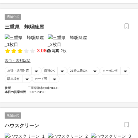
店舗公式
三重県 蜂駆除屋
3.08
写真
2枚
害虫・害獣駆除
出張・訪問対応
日祝OK
21時以降OK
クーポン有
駐車場有
カード可
住所
三重県津市牧町283-10
本日の営業状況
0:00〜23:30
店舗公式
ハウスクリーン