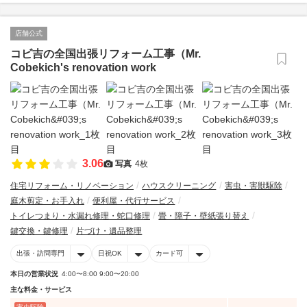
店舗公式
コビ吉の全国出張リフォーム工事（Mr.
Cobekich's renovation work
3.06
写真
4枚
住宅リフォーム・リノベーション
ハウスクリーニング
害虫・害獣駆除
庭木剪定・お手入れ
便利屋・代行サービス
トイレつまり・水漏れ修理・蛇口修理
畳・障子・壁紙張り替え
鍵交換・鍵修理
片づけ・遺品整理
出張・訪問専門
日祝OK
カード可
本日の営業状況
4:00〜8:00 9:00〜20:00
主な料金・サービス