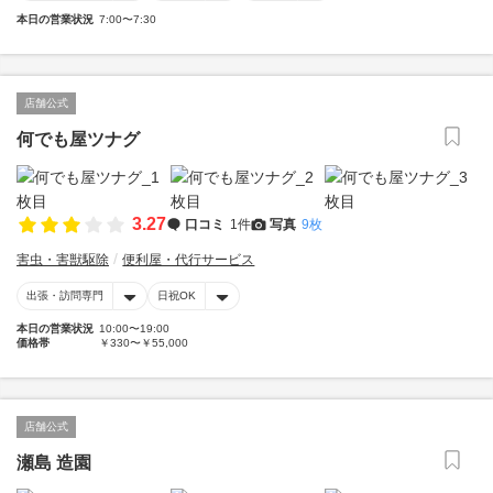
本日の営業状況
7:00〜7:30
店舗公式
何でも屋ツナグ
3.27
口コミ
1件
写真
9枚
害虫・害獣駆除
便利屋・代行サービス
出張・訪問専門
日祝OK
本日の営業状況
10:00〜19:00
価格帯
￥330〜￥55,000
店舗公式
瀬島 造園