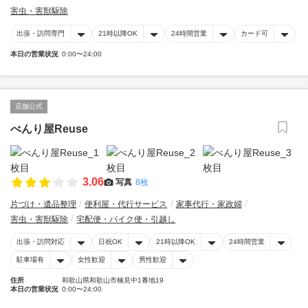
害虫・害獣駆除
出張・訪問専門
21時以降OK
24時間営業
カード可
本日の営業状況
0:00〜24:00
店舗公式
べんり屋Reuse
3.06
写真
8枚
片づけ・遺品整理
便利屋・代行サービス
家事代行・家政婦
害虫・害獣駆除
宅配便・バイク便・引越し
出張・訪問対応
日祝OK
21時以降OK
24時間営業
駐車場有
女性歓迎
男性歓迎
住所
和歌山県和歌山市楠見中1番地19
本日の営業状況
0:00〜24:00