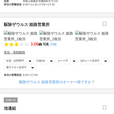
住所
和歌山県橋本市隅田町中下133
本日の営業状況
9:00〜11:30 17:00〜17:30
駆除ザウルス 姫路営業所
3.06
写真
20枚
害虫・害獣駆除
出張・訪問専門
日祝OK
カード可
QRコード決済可
電子マネー決済可
本日の営業状況
9:00〜17:00
駆除ザウルス 姫路営業所のオーナー様ですか？
店舗公式
池邉組