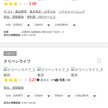
3.06
片づけ・遺品整理
庭木剪定・お手入れ
ハウスクリーニング
害虫・害獣駆除
便利屋・代行サービス
出張・訪問対応
日祝OK
21時以降OK
住所
兵庫県川辺郡猪名川町白金3丁目29－6
本日の営業状況
9:00〜24:00
店舗公式
クリーンライフ
3.27
口コミ
1件
写真
6枚
害虫・害獣駆除
出張・訪問専門
日祝OK
早朝OK
21時以降OK
本日の営業状況
6:00〜24:00