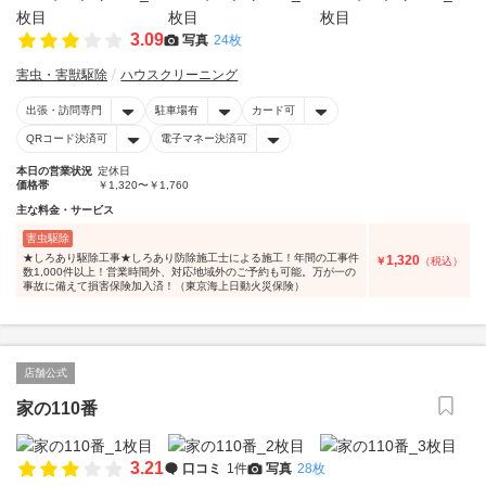
3.09
写真
24枚
害虫・害獣駆除
ハウスクリーニング
出張・訪問専門
駐車場有
カード可
QRコード決済可
電子マネー決済可
本日の営業状況
定休日
価格帯
￥1,320〜￥1,760
主な料金・サービス
害虫駆除
★しろあり駆除工事★しろあり防除施工士による施工！年間の工事件
1,320
￥
（税込）
数1,000件以上！営業時間外、対応地域外のご予約も可能。万が一の
事故に備えて損害保険加入済！（東京海上日動火災保険）
店舗公式
家の110番
3.21
口コミ
1件
写真
28枚