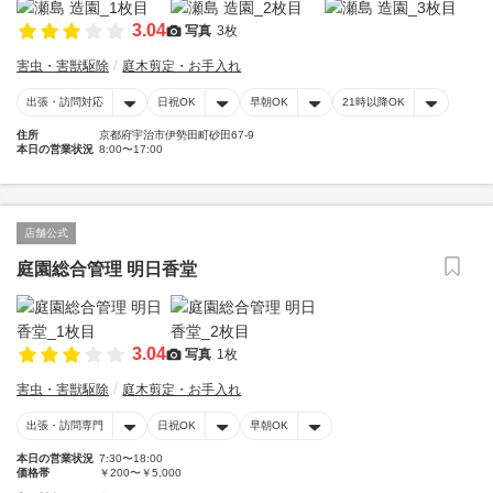
3.04
写真
3枚
害虫・害獣駆除
庭木剪定・お手入れ
出張・訪問対応
日祝OK
早朝OK
21時以降OK
住所
京都府宇治市伊勢田町砂田67-9
本日の営業状況
8:00〜17:00
店舗公式
庭園総合管理 明日香堂
3.04
写真
1枚
害虫・害獣駆除
庭木剪定・お手入れ
出張・訪問専門
日祝OK
早朝OK
本日の営業状況
7:30〜18:00
価格帯
￥200〜￥5,000