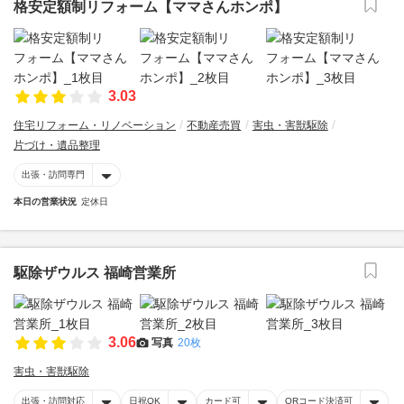
格安定額制リフォーム【ママさんホンポ】
3.03
住宅リフォーム・リノベーション
不動産売買
害虫・害獣駆除
片づけ・遺品整理
出張・訪問専門
本日の営業状況
定休日
駆除ザウルス 福崎営業所
3.06
写真
20枚
害虫・害獣駆除
出張・訪問対応
日祝OK
カード可
QRコード決済可