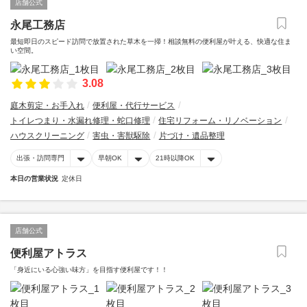
店舗公式
永尾工務店
最短即日のスピード訪問で放置された草木を一掃！相談無料の便利屋が叶える、快適な住ま
い空間。
3.08
庭木剪定・お手入れ
便利屋・代行サービス
トイレつまり・水漏れ修理・蛇口修理
住宅リフォーム・リノベーション
ハウスクリーニング
害虫・害獣駆除
片づけ・遺品整理
出張・訪問専門
早朝OK
21時以降OK
本日の営業状況
定休日
店舗公式
便利屋アトラス
「身近にいる心強い味方」を目指す便利屋です！！