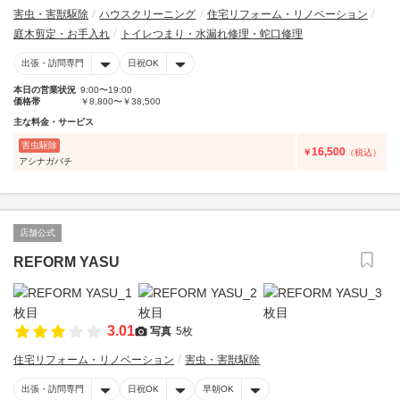
害虫・害獣駆除
ハウスクリーニング
住宅リフォーム・リノベーション
庭木剪定・お手入れ
トイレつまり・水漏れ修理・蛇口修理
出張・訪問専門
日祝OK
本日の営業状況
9:00〜19:00
価格帯
￥8,800〜￥38,500
主な料金・サービス
害虫駆除
16,500
￥
（税込）
アシナガバチ
店舗公式
REFORM YASU
3.01
写真
5枚
住宅リフォーム・リノベーション
害虫・害獣駆除
出張・訪問専門
日祝OK
早朝OK