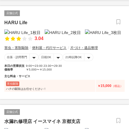
店舗公式
HARU Life
3.04
害虫・害獣駆除
便利屋・代行サービス
片づけ・遺品整理
出張・訪問専門
日祝OK
21時以降OK
本日の営業状況
9:00〜23:00 23:30〜29:30
価格帯
￥5,000〜￥15,000
主な料金・サービス
害虫駆除
15,000
￥
（税込）
ハチの駆除はお任せください！
店舗公式
水漏れ修理店 イースマイネ 京都支店