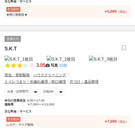
主な料金・サービス
害虫駆除
5,000
￥
（税込）
★蜂の巣駆除★
店舗公式
S.K.T
3.05
写真
10枚
害虫・害獣駆除
ハウスクリーニング
トイレつまり・水漏れ修理・蛇口修理
片づけ・遺品整理
出張・訪問専門
日祝OK
本日の営業状況
9:00〜17:00
価格帯
￥7,000〜￥13,000
主な料金・サービス
害虫駆除
7,000
￥
（税込）
ムカデ、ヤスデ駆除