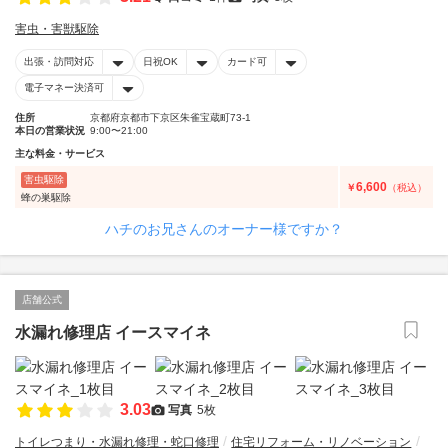
害虫・害獣駆除
出張・訪問対応
日祝OK
カード可
電子マネー決済可
住所
京都府京都市下京区朱雀宝蔵町73-1
本日の営業状況
9:00〜21:00
主な料金・サービス
害虫駆除
6,600
￥
（税込）
蜂の巣駆除
ハチのお兄さんのオーナー様ですか？
店舗公式
水漏れ修理店 イースマイネ
3.03
写真
5枚
トイレつまり・水漏れ修理・蛇口修理
住宅リフォーム・リノベーション