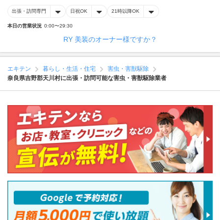
出張・訪問専門
日祝OK
21時以降OK
本日の営業状況
0:00〜29:30
RY 美装のオーナー様ですか？
エキテン
暮らし・生活・住宅
害虫・害獣駆除
奈良県吉野郡天川村に出張・訪問可能な害虫・害獣駆除業者