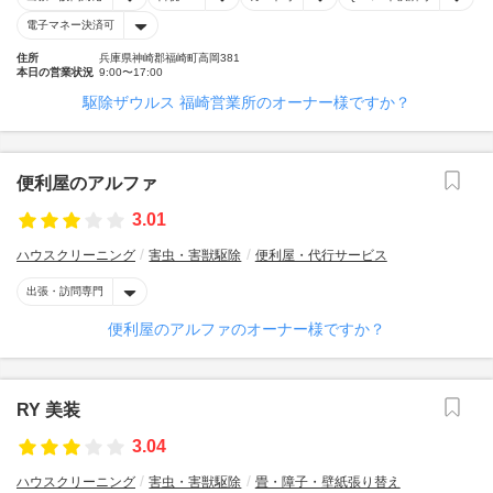
電子マネー決済可
住所
兵庫県神崎郡福崎町高岡381
本日の営業状況
9:00〜17:00
駆除ザウルス 福崎営業所のオーナー様ですか？
便利屋のアルファ
3.01
ハウスクリーニング
害虫・害獣駆除
便利屋・代行サービス
出張・訪問専門
便利屋のアルファのオーナー様ですか？
RY 美装
3.04
ハウスクリーニング
害虫・害獣駆除
畳・障子・壁紙張り替え