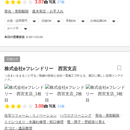
3.07
写真
27枚
害虫・害獣駆除
庭木剪定・お手入れ
出張・訪問専門
日祝OK
早朝OK
21時以降OK
カード可
本日の営業状況
8:00〜23:00
店舗公式
株式会社eフレンドリー 西宮支店
＼住まいをまるごと守る／熟練の技術と自社一貫施工で叶える、家計に優しい定期メンテナ
ンス。
3.08
写真
11枚
住宅リフォーム・リノベーション
ハウスクリーニング
害虫・害獣駆除
トイレつまり・水漏れ修理・蛇口修理
畳・障子・壁紙張り替え
片づけ・遺品整理