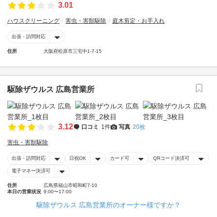
3.01
ハウスクリーニング
害虫・害獣駆除
庭木剪定・お手入れ
出張・訪問対応
住所
大阪府松原市三宅中1-7-15
駆除ザウルス 広島営業所
3.12
口コミ
1件
写真
20枚
害虫・害獣駆除
出張・訪問対応
日祝OK
カード可
QRコード決済可
電子マネー決済可
住所
広島県福山市昭和町7-10
本日の営業状況
9:00〜17:00
駆除ザウルス 広島営業所のオーナー様ですか？