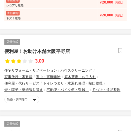
害虫駆除
20,000
￥
（税込）
シロアリ駆除
害獣駆除
20,000
￥
（税込）
ネズミ駆除
店舗公式
便利屋！お助け本舗大阪平野店
3.00
住宅リフォーム・リノベーション
ハウスクリーニング
家事代行・家政婦
害虫・害獣駆除
庭木剪定・お手入れ
便利屋・代行サービス
トイレつまり・水漏れ修理・蛇口修理
畳・障子・壁紙張り替え
宅配便・バイク便・引越し
片づけ・遺品整理
出張・訪問専門
店舗公式