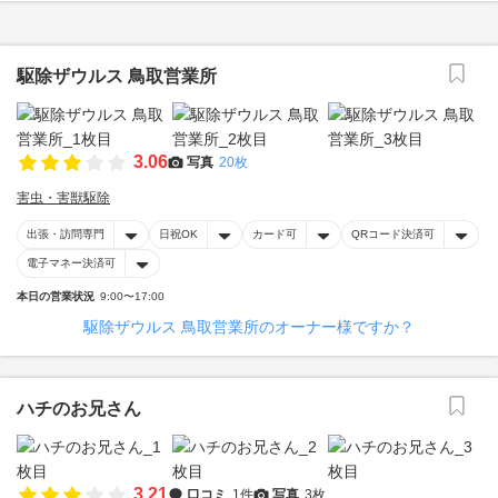
駆除ザウルス 鳥取営業所
3.06
写真
20枚
害虫・害獣駆除
出張・訪問専門
日祝OK
カード可
QRコード決済可
電子マネー決済可
本日の営業状況
9:00〜17:00
駆除ザウルス 鳥取営業所のオーナー様ですか？
ハチのお兄さん
3.21
口コミ
1件
写真
3枚