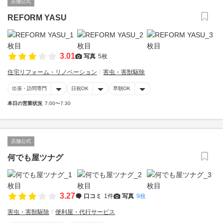
店舗公式
REFORM YASU
3.01
写真
5枚
住宅リフォーム・リノベーション
害虫・害獣駆除
出張・訪問専門
日祝OK
早朝OK
本日の営業状況
7:00〜7:30
店舗公式
何でも屋ツナグ
3.27
口コミ
1件
写真
9枚
害虫・害獣駆除
便利屋・代行サービス