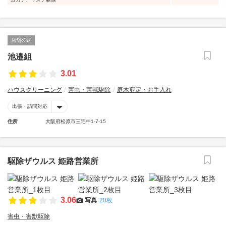
店舗公式
池邉組
3.01
ハウスクリーニング
害虫・害獣駆除
庭木剪定・お手入れ
出張・訪問対応
住所
大阪府松原市三宅中1-7-15
駆除ザウルス 姫路営業所
3.06
写真
20枚
害虫・害獣駆除