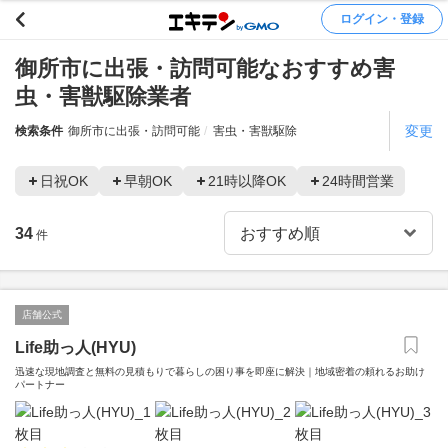
ログイン・登録
御所市に出張・訪問可能なおすすめ害
虫・害獣駆除業者
変更
検索条件
御所市に出張・訪問可能
害虫・害獣駆除
日祝OK
早朝OK
21時以降OK
24時間営業
34
件
店舗公式
Life助っ人(HYU)
迅速な現地調査と無料の見積もりで暮らしの困り事を即座に解決｜地域密着の頼れるお助け
パートナー