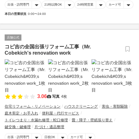
出張・訪問専門
21時以降OK
24時間営業
カード可
本日の営業状況
0:00〜24:00
店舗公式
コビ吉の全国出張リフォーム工事（Mr.
Cobekich's renovation work
3.06
写真
4枚
住宅リフォーム・リノベーション
ハウスクリーニング
害虫・害獣駆除
庭木剪定・お手入れ
便利屋・代行サービス
トイレつまり・水漏れ修理・蛇口修理
畳・障子・壁紙張り替え
鍵交換・鍵修理
片づけ・遺品整理
出張・訪問専門
日祝OK
カード可