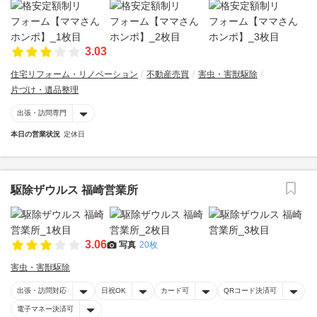
3.03
住宅リフォーム・リノベーション
不動産売買
害虫・害獣駆除
片づけ・遺品整理
出張・訪問専門
本日の営業状況
定休日
駆除ザウルス 福崎営業所
3.06
写真
20枚
害虫・害獣駆除
出張・訪問対応
日祝OK
カード可
QRコード決済可
電子マネー決済可