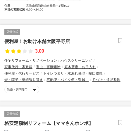
住所
和歌山県和歌山市楠見中1番地19
本日の営業状況
0:00〜24:00
店舗公式
便利屋！お助け本舗大阪平野店
3.00
住宅リフォーム・リノベーション
ハウスクリーニング
家事代行・家政婦
害虫・害獣駆除
庭木剪定・お手入れ
便利屋・代行サービス
トイレつまり・水漏れ修理・蛇口修理
畳・障子・壁紙張り替え
宅配便・バイク便・引越し
片づけ・遺品整理
出張・訪問専門
店舗公式
格安定額制リフォーム【ママさんホンポ】