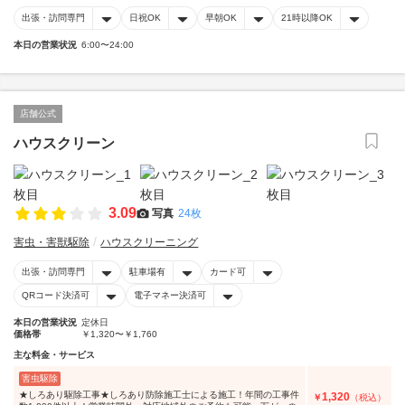
出張・訪問専門
日祝OK
早朝OK
21時以降OK
本日の営業状況
6:00〜24:00
店舗公式
ハウスクリーン
3.09
写真
24枚
害虫・害獣駆除
ハウスクリーニング
出張・訪問専門
駐車場有
カード可
QRコード決済可
電子マネー決済可
本日の営業状況
定休日
価格帯
￥1,320〜￥1,760
主な料金・サービス
害虫駆除
★しろあり駆除工事★しろあり防除施工士による施工！年間の工事件
1,320
￥
（税込）