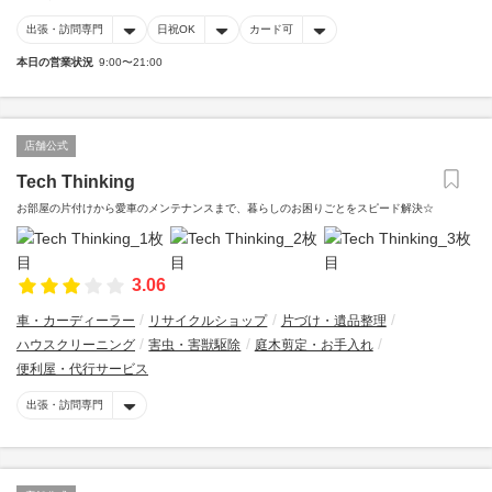
出張・訪問専門
日祝OK
カード可
本日の営業状況
9:00〜21:00
店舗公式
Tech Thinking
お部屋の片付けから愛車のメンテナンスまで、暮らしのお困りごとをスピード解決☆
3.06
車・カーディーラー
リサイクルショップ
片づけ・遺品整理
ハウスクリーニング
害虫・害獣駆除
庭木剪定・お手入れ
便利屋・代行サービス
出張・訪問専門