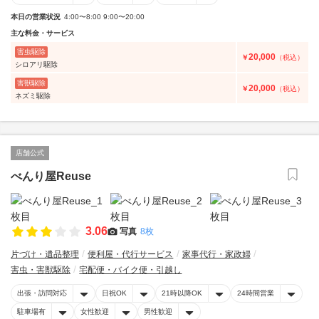
本日の営業状況
4:00〜8:00 9:00〜20:00
主な料金・サービス
害虫駆除
20,000
￥
（税込）
シロアリ駆除
害獣駆除
20,000
￥
（税込）
ネズミ駆除
店舗公式
べんり屋Reuse
3.06
写真
8枚
片づけ・遺品整理
便利屋・代行サービス
家事代行・家政婦
害虫・害獣駆除
宅配便・バイク便・引越し
出張・訪問対応
日祝OK
21時以降OK
24時間営業
駐車場有
女性歓迎
男性歓迎