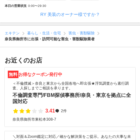
本日の営業状況
0:00〜29:30
RY 美装のオーナー様ですか？
エキテン
暮らし・生活・住宅
害虫・害獣駆除
奈良県御所市に出張・訪問可能な害虫・害獣駆除業者
お近くのお店
無料
お得なクーポン発行中
＜不倫撲滅＞奈良と東京から全国各地へ即出張★浮気調査から素行調
査、人探しまでご相談を承ります。
不倫調査専門/FBM探偵事務所/奈良・東京を拠点に全
国対応
3.41
2件
奈良県御所市東松本308-7
＼対面＆Zoom鑑定に対応／確かな解決策をご提示。あなたの大事な未