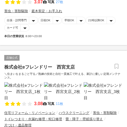
3.07
写真
27枚
害虫・害獣駆除
庭木剪定・お手入れ
出張・訪問専門
日祝OK
早朝OK
21時以降OK
カード可
本日の営業状況
8:00〜23:00
店舗公式
株式会社eフレンドリー 西宮支店
＼住まいをまるごと守る／熟練の技術と自社一貫施工で叶える、家計に優しい定期メンテナ
ンス。
3.08
写真
11枚
住宅リフォーム・リノベーション
ハウスクリーニング
害虫・害獣駆除
トイレつまり・水漏れ修理・蛇口修理
畳・障子・壁紙張り替え
片づけ・遺品整理