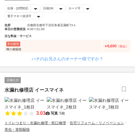
出張・訪問対応
日祝OK
カード可
電子マネー決済可
住所
京都府京都市下京区朱雀宝蔵町73-1
本日の営業状況
9:00〜21:00
主な料金・サービス
害虫駆除
6,600
￥
（税込）
蜂の巣駆除
ハチのお兄さんのオーナー様ですか？
店舗公式
水漏れ修理店 イースマイネ
3.03
写真
5枚
トイレつまり・水漏れ修理・蛇口修理
住宅リフォーム・リノベーション
害虫・害獣駆除