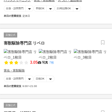
ハウスクリーニング
害虫・害獣駆除
片づけ・遺品整理
出張・訪問専門
早朝OK
21時以降OK
本日の営業状況
定休日
店舗公式
害獣駆除専門店 リベロ
3.05
写真
7枚
害虫・害獣駆除
出張・訪問専門
日祝OK
本日の営業状況
9:00〜21:00
店舗公式