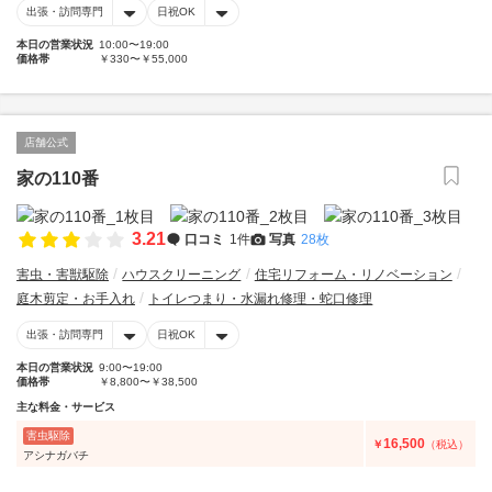
出張・訪問専門
日祝OK
本日の営業状況
10:00〜19:00
価格帯
￥330〜￥55,000
店舗公式
家の110番
3.21
口コミ
1件
写真
28枚
害虫・害獣駆除
ハウスクリーニング
住宅リフォーム・リノベーション
庭木剪定・お手入れ
トイレつまり・水漏れ修理・蛇口修理
出張・訪問専門
日祝OK
本日の営業状況
9:00〜19:00
価格帯
￥8,800〜￥38,500
主な料金・サービス
害虫駆除
16,500
￥
（税込）
アシナガバチ