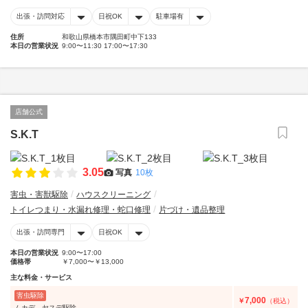
出張・訪問対応
日祝OK
駐車場有
住所
和歌山県橋本市隅田町中下133
本日の営業状況
9:00〜11:30 17:00〜17:30
店舗公式
S.K.T
3.05
写真
10枚
害虫・害獣駆除
ハウスクリーニング
トイレつまり・水漏れ修理・蛇口修理
片づけ・遺品整理
出張・訪問専門
日祝OK
本日の営業状況
9:00〜17:00
価格帯
￥7,000〜￥13,000
主な料金・サービス
害虫駆除
7,000
￥
（税込）
ムカデ、ヤスデ駆除