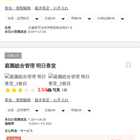
害虫・害獣駆除
庭木剪定・お手入れ
出張・訪問対応
日祝OK
早朝OK
21時以降OK
住所
京都府宇治市伊勢田町砂田67-9
本日の営業状況
8:00〜17:00
店舗公式
庭園総合管理 明日香堂
3.04
写真
1枚
害虫・害獣駆除
庭木剪定・お手入れ
出張・訪問専門
日祝OK
早朝OK
本日の営業状況
7:30〜18:00
価格帯
￥200〜￥5,000
主な料金・サービス
害虫駆除