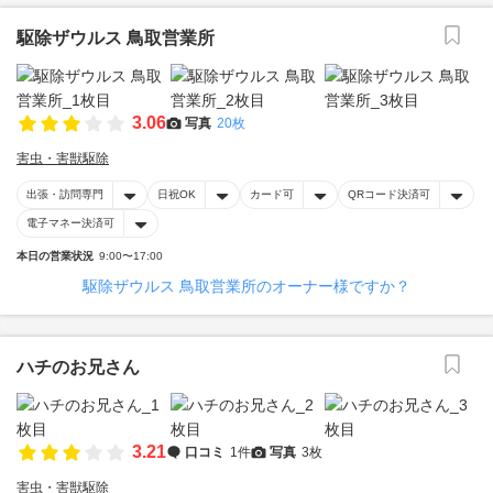
駆除ザウルス 鳥取営業所
3.06
写真
20枚
害虫・害獣駆除
出張・訪問専門
日祝OK
カード可
QRコード決済可
電子マネー決済可
本日の営業状況
9:00〜17:00
駆除ザウルス 鳥取営業所のオーナー様ですか？
ハチのお兄さん
3.21
口コミ
1件
写真
3枚
害虫・害獣駆除