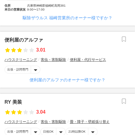
住所
兵庫県神崎郡福崎町高岡381
本日の営業状況
9:00〜17:00
駆除ザウルス 福崎営業所のオーナー様ですか？
便利屋のアルファ
3.01
ハウスクリーニング
害虫・害獣駆除
便利屋・代行サービス
出張・訪問専門
便利屋のアルファのオーナー様ですか？
RY 美装
3.04
ハウスクリーニング
害虫・害獣駆除
畳・障子・壁紙張り替え
出張・訪問専門
日祝OK
21時以降OK