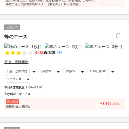
数1,000件以上！営業時間外、対応地域外のご予約も可能。万が一の
事故に備えて損害保険加入済！（東京海上日動火災保険）
店舗公式
蜂のエース
3.03
写真
7枚
害虫・害獣駆除
出張・訪問専門
日祝OK
早朝OK
21時以降OK
クーポン有
本日の営業状況
8:00〜22:00
主な料金・サービス
害虫駆除
8,800
￥
（税込）
蜂駆除/蜂の巣駆除