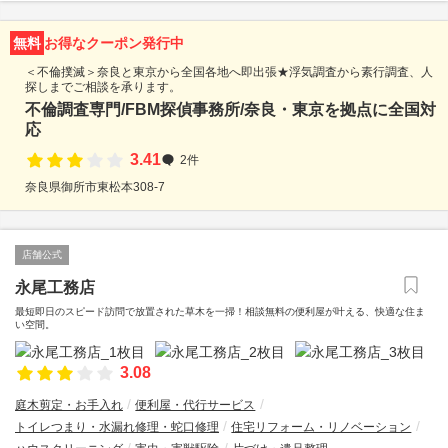
無料
お得なクーポン発行中
＜不倫撲滅＞奈良と東京から全国各地へ即出張★浮気調査から素行調査、人
探しまでご相談を承ります。
不倫調査専門/FBM探偵事務所/奈良・東京を拠点に全国対
応
3.41
2件
奈良県御所市東松本308-7
店舗公式
永尾工務店
最短即日のスピード訪問で放置された草木を一掃！相談無料の便利屋が叶える、快適な住ま
い空間。
3.08
庭木剪定・お手入れ
便利屋・代行サービス
トイレつまり・水漏れ修理・蛇口修理
住宅リフォーム・リノベーション