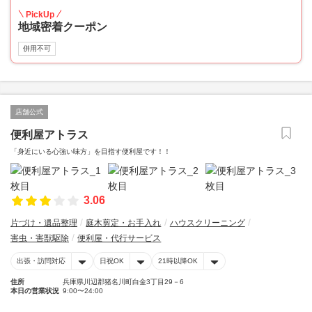
PickUp
地域密着クーポン
併用不可
店舗公式
便利屋アトラス
「身近にいる心強い味方」を目指す便利屋です！！
3.06
片づけ・遺品整理
庭木剪定・お手入れ
ハウスクリーニング
害虫・害獣駆除
便利屋・代行サービス
出張・訪問対応
日祝OK
21時以降OK
住所
兵庫県川辺郡猪名川町白金3丁目29－6
本日の営業状況
9:00〜24:00