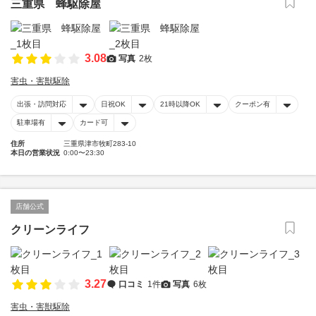
三重県 蜂駆除屋
3.08
写真
2枚
害虫・害獣駆除
出張・訪問対応
日祝OK
21時以降OK
クーポン有
駐車場有
カード可
住所
三重県津市牧町283-10
本日の営業状況
0:00〜23:30
店舗公式
クリーンライフ
3.27
口コミ
1件
写真
6枚
害虫・害獣駆除