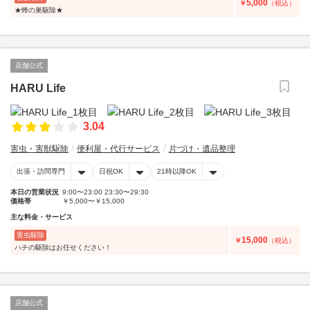
5,000
￥
（税込）
★蜂の巣駆除★
店舗公式
HARU Life
3.04
害虫・害獣駆除
便利屋・代行サービス
片づけ・遺品整理
出張・訪問専門
日祝OK
21時以降OK
本日の営業状況
9:00〜23:00 23:30〜29:30
価格帯
￥5,000〜￥15,000
主な料金・サービス
害虫駆除
15,000
￥
（税込）
ハチの駆除はお任せください！
店舗公式