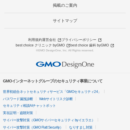
掲載のご案内
サイトマップ
利用規約
運営会社
プライバシーポリシー
best choice クリニック byGMO
best choice 歯科 byGMO
©GMO DesignOne, Inc. All Rights reserved.
GMOインターネットグループのセキュリティ事業について
世界初総合ネットセキュリティサービス「GMOセキュリティ24」
パスワード漏洩診断
Webサイトリスク診断
セキュリティ相談AIチャットボット
実在証明・盗聴対策
サイバー攻撃対策（GMOサイバーセキュリティ byイエラエ）
サイバー攻撃対策（GMO Flatt Security）
なりすまし対策