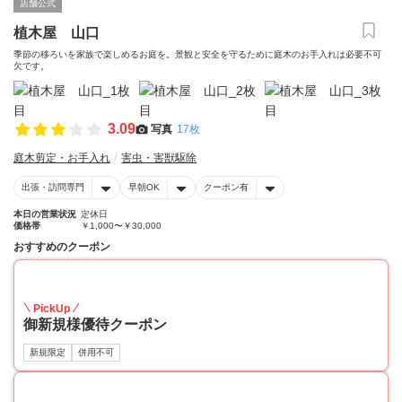
店舗公式
植木屋 山口
季節の移ろいを家族で楽しめるお庭を。景観と安全を守るために庭木のお手入れは必要不可
欠です。
3.09
写真
17枚
庭木剪定・お手入れ
害虫・害獣駆除
出張・訪問専門
早朝OK
クーポン有
本日の営業状況
定休日
価格帯
￥1,000〜￥30,000
おすすめのクーポン
10
PickUp
御新規様優待クーポン
新規限定
併用不可
15